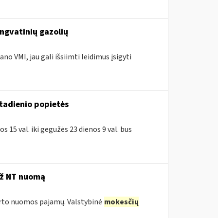
engvatinių gazolių
no VMI, jau gali išsiimti leidimus įsigyti
ktadienio popietės
 15 val. iki gegužės 23 dienos 9 val. bus
už NT nuomą
turto nuomos pajamų. Valstybinė
mokesčių