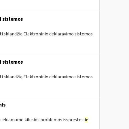
I sistemos
nti sklandžią Elektroninio deklaravimo sistemos
I sistemos
nti sklandžią Elektroninio deklaravimo sistemos
mis
pasiekiamumo kilusios problemos išspręstos
ir