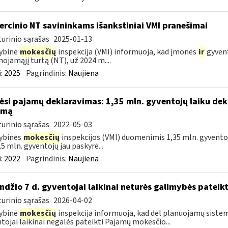
rcinio NT savininkams išankstiniai VMI pranešimai
urinio sąrašas
2025-01-13
ybinė
mokesčių
inspekcija (VMI) informuoja, kad įmonės
ir
gyvent
nojamąjį turtą (NT), už 2024 m....
:
2025
Pagrindinis:
Naujiena
ėsi pajamų deklaravimas: 1,35 mln. gyventojų laiku dek
amą
urinio sąrašas
2022-05-03
ybinės
mokesčių
inspekcijos (VMI) duomenimis 1,35 mln. gyventoj
,5 mln. gyventojų jau paskyrė...
:
2022
Pagrindinis:
Naujiena
ndžio 7 d. gyventojai laikinai neturės galimybės pateik
urinio sąrašas
2026-04-02
ybinė
mokesčių
inspekcija informuoja, kad dėl planuojamų sistem
tojai laikinai negalės pateikti Pajamų mokesčio...