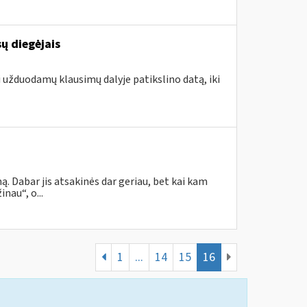
ų diegėjais
i užduodamų klausimų dalyje patikslino datą, iki
. Dabar jis atsakinės dar geriau, bet kai kam
nau“, o...
1
...
14
15
16