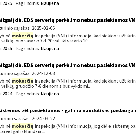
:
2025
Pagrindinis:
Naujiena
itgalį dėl EDS serverių perkėlimo nebus pasiekiamos VM
urinio sąrašas
2025-02-06
ybinė
mokesčių
inspekcija (VMI) informuoja, kad siekiant užtikri
veiklą, nuo vasario 7 d. 20 val. iki vasario 10...
:
2025
Pagrindinis:
Naujiena
itgalį dėl EDS serverių perkėlimo nebus pasiekiamos VM
urinio sąrašas
2024-12-03
ybinė
mokesčių
inspekcija (VMI) informuoja, kad siekiant užtikri
 veiklą, gruodžio 7-8 dienomis bus vykdomi...
:
2024
Pagrindinis:
Naujiena
sistemos vėl pasiekiamos - galima naudotis e. paslaugo
urinio sąrašas
2024-03-22
ybinė
mokesčių
inspekcija (VMI) informuoja, jog dėl e. sistemų 
ai vėl gali sklandžiai...