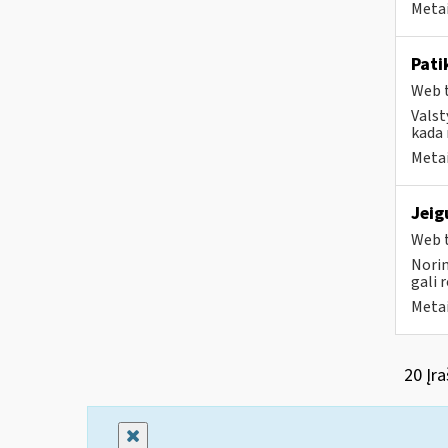
Metai
Pati
Web t
Valst
kada 
Metai
Jeig
Web t
Norim
gali 
Metai
20 Įra
Uždaryti