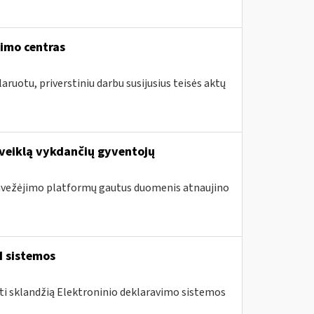
vimo centras
aruotu, priverstiniu darbu susijusius teisės aktų
 veiklą vykdančių gyventojų
 pavežėjimo platformų gautus duomenis atnaujino
I sistemos
nti sklandžią Elektroninio deklaravimo sistemos