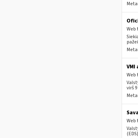
Metai
Ofic
Web t
Sieki
pažei
Metai
VMI 
Web t
Valst
virš 
Metai
Sava
Web t
Valst
(EDS) 