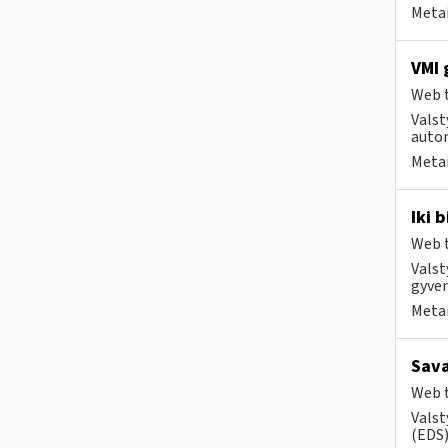
Metai
VMI 
Web t
Valst
autom
Metai
Iki 
Web t
Valst
gyven
Metai
Sava
Web t
Valst
(EDS) 