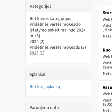
Kategorijos
Star
Bet kurios kategorijos
Web t
Pridėtinės vertės mokesčio
Valst
įstatymo pakeitimai nuo 2024
„Moke
m.
(3)
Metai
2024
(2)
Pridėtinės vertės mokestis
(2)
Nuo 
2023
(1)
Web t
Valst
žemės
Metai
Aplankai
Bet kurį aplanką
Vasa
Web t
Valst
(EDS) 
Parodymo data
Metai