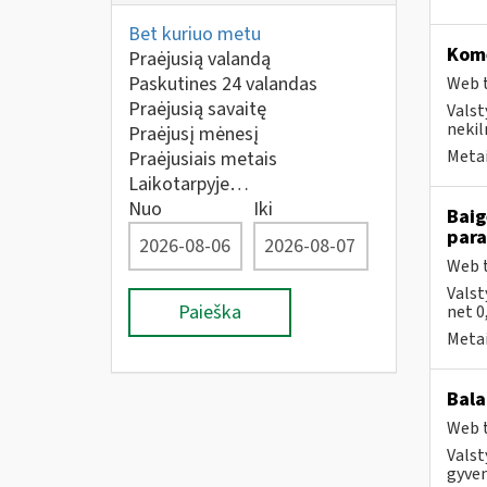
Bet kuriuo metu
Kome
Praėjusią valandą
Paskutines 24 valandas
Web t
Praėjusią savaitę
Valst
nekil
Praėjusį mėnesį
Metai
Praėjusiais metais
Laikotarpyje…
Nuo
Iki
Baig
par
Web t
Valst
Paieška
net 0
Metai
Bala
Web t
Valst
gyven