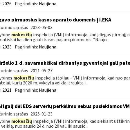
:
2026
Pagrindinis:
Naujiena
gavo pirmuosius kasos aparato duomenis į i.EKA
urinio sąrašas
2023-05-03
ybinė
mokesčių
inspekcija (VMI) informuoja, kad įdiegus pirmąjį 
atiškai kasdien gauti kasos pajamų duomenis. “Naujo...
:
2023
Pagrindinis:
Naujiena
birželio 1 d. savarankiškai dirbantys gyventojai gali pate
urinio sąrašas
2021-05-27
ybinės
mokesčių
inspekcija (toliau – VMI) informuoja, kad nuo pa
tojai, kurių 2020 m. vykdyta veikla įtraukta į...
:
2021
Pagrindinis:
Naujiena
itgalį dėl EDS serverių perkėlimo nebus pasiekiamos VM
urinio sąrašas
2025-01-23
ybinė
mokesčių
inspekcija (VMI) informuoja, kad siekiant užtikri
veiklą, nuo sausio 24 d. nuo 20 val. iki sausio...