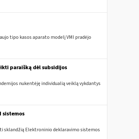
naujo tipo kasos aparato modelį VMI pradėjo
ikti paraišką dėl subsidijos
ndemijos nukentėję individualią veiklą vykdantys
I sistemos
nti sklandžią Elektroninio deklaravimo sistemos