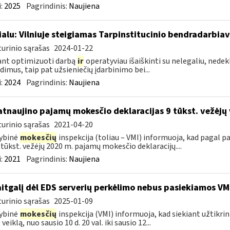
:
2025
Pagrindinis:
Naujiena
ialu: Vilniuje steigiamas Tarpinstitucinio bendradarbia
urinio sąrašas
2024-01-22
ant optimizuoti darbą
ir
operatyviau išaiškinti su nelegaliu, nedekl
dimus, taip pat užsieniečių įdarbinimo bei...
:
2024
Pagrindinis:
Naujiena
atnaujino pajamų mokesčio deklaracijas 9 tūkst. vežėjų
urinio sąrašas
2021-04-20
ybinė
mokesčių
inspekcija (toliau – VMI) informuoja, kad pagal
9 tūkst. vežėjų 2020 m. pajamų mokesčio deklaracijų....
:
2021
Pagrindinis:
Naujiena
itgalį dėl EDS serverių perkėlimo nebus pasiekiamos VM
urinio sąrašas
2025-01-09
ybinė
mokesčių
inspekcija (VMI) informuoja, kad siekiant užtikri
veiklą, nuo sausio 10 d. 20 val. iki sausio 12...