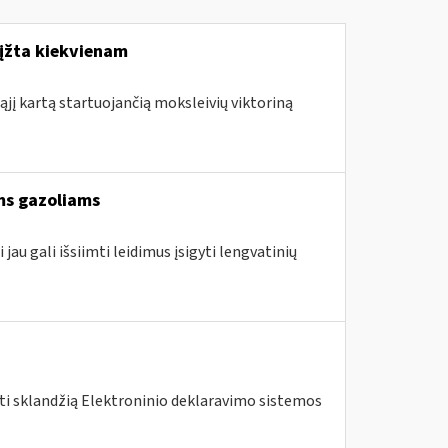
rįžta kiekvienam
ąjį kartą startuojančią moksleivių viktoriną
ams gazoliams
jau gali išsiimti leidimus įsigyti lengvatinių
nti sklandžią Elektroninio deklaravimo sistemos