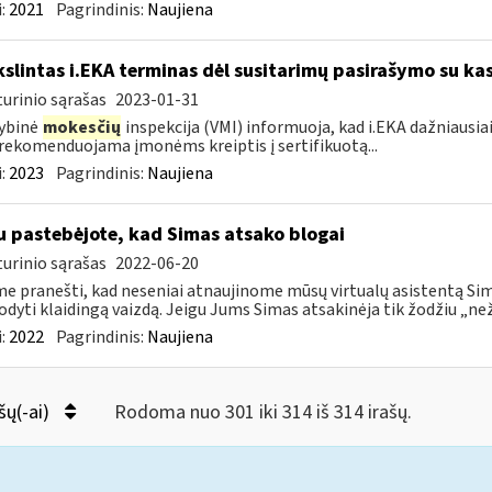
:
2021
Pagrindinis:
Naujiena
kslintas i.EKA terminas dėl susitarimų pasirašymo su kas
urinio sąrašas
2023-01-31
ybinė
mokesčių
inspekcija (VMI) informuoja, kad i.EKA dažniausia
rekomenduojama įmonėms kreiptis į sertifikuotą...
:
2023
Pagrindinis:
Naujiena
u pastebėjote, kad Simas atsako blogai
urinio sąrašas
2022-06-20
e pranešti, kad neseniai atnaujinome mūsų virtualų asistentą Simą
rodyti klaidingą vaizdą. Jeigu Jums Simas atsakinėja tik žodžiu „neži
:
2022
Pagrindinis:
Naujiena
šų(-ai)
Rodoma nuo 301 iki 314 iš 314 irašų.