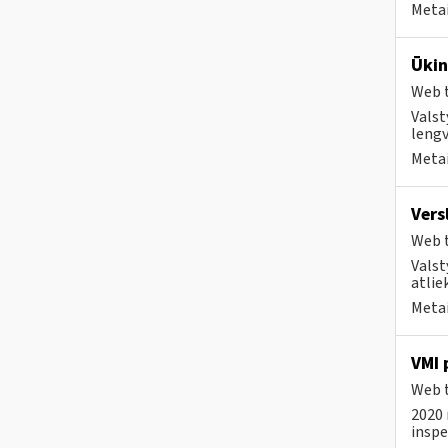
Metai
Ūkin
Web t
Valst
lengv
Metai
Vers
Web t
Valst
atlie
Metai
VMI 
Web t
2020 
inspe