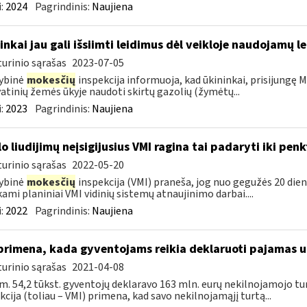
:
2024
Pagrindinis:
Naujiena
inkai jau gali išsiimti leidimus dėl veikloje naudojamų l
urinio sąrašas
2023-07-05
ybinė
mokesčių
inspekcija informuoja, kad ūkininkai, prisijungę Ma
atinių žemės ūkyje naudoti skirtų gazolių (žymėtų...
:
2023
Pagrindinis:
Naujiena
lo liudijimų neįsigijusius VMI ragina tai padaryti iki pen
urinio sąrašas
2022-05-20
ybinė
mokesčių
inspekcija (VMI) praneša, jog nuo gegužės 20 dienos
kami planiniai VMI vidinių sistemų atnaujinimo darbai....
:
2022
Pagrindinis:
Naujiena
primena, kada gyventojams reikia deklaruoti pajamas 
urinio sąrašas
2021-04-08
m. 54,2 tūkst. gyventojų deklaravo 163 mln. eurų nekilnojamojo 
kcija (toliau – VMI) primena, kad savo nekilnojamąjį turtą...