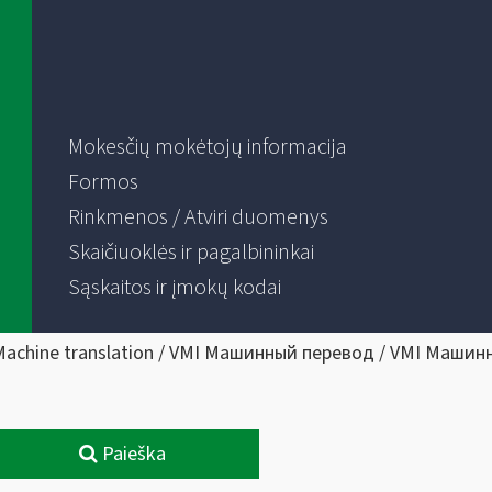
Mokesčių mokėtojų informacija
Formos
Rinkmenos / Atviri duomenys
Skaičiuoklės ir pagalbininkai
Sąskaitos ir įmokų kodai
Machine translation / VMI Машинный перевод / VMI Машин
Paieška