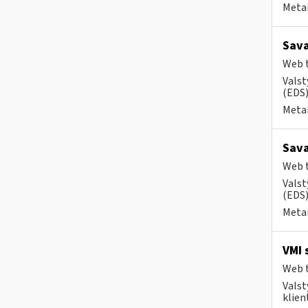
Metai
Sava
Web t
Valst
(EDS) 
Metai
Sava
Web t
Valst
(EDS)
Metai
VMI 
Web t
Valst
klient