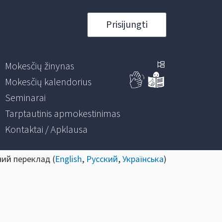
Prisijungti
Mokesčių žinynas
Mokesčių kalendorius
Seminarai
Tarptautinis apmokestinimas
Kontaktai / Apklausa
ний переклад (
English
,
Русский
,
Українська
)