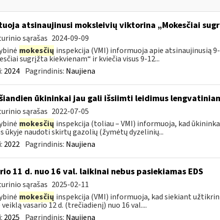
tuoja atsinaujinusi moksleivių viktorina „Mokesčiai sug
urinio sąrašas
2024-09-09
ybinė
mokesčių
inspekcija (VMI) informuoja apie atsinaujinusią 9-
sčiai sugrįžta kiekvienam“ ir kviečia visus 9-12...
:
2024
Pagrindinis:
Naujiena
šiandien ūkininkai jau gali išsiimti leidimus lengvatini
urinio sąrašas
2022-07-05
ybinė
mokesčių
inspekcija (toliau – VMI) informuoja, kad ūkininkai 
 ūkyje naudoti skirtų gazolių (žymėtų dyzelinių...
:
2022
Pagrindinis:
Naujiena
rio 11 d. nuo 16 val. laikinai nebus pasiekiamas EDS
urinio sąrašas
2025-02-11
ybinė
mokesčių
inspekcija (VMI) informuoja, kad siekiant užtikri
veiklą vasario 12 d. (trečiadienį) nuo 16 val....
:
2025
Pagrindinis:
Naujiena