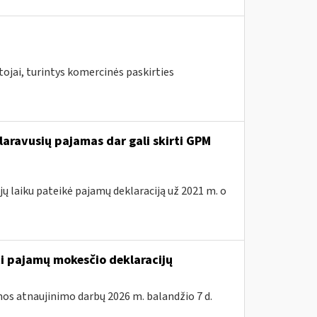
ojai, turintys komercinės paskirties
laravusių pajamas dar gali skirti GPM
ų laiku pateikė pajamų deklaraciją už 2021 m. o
ti pajamų mokesčio deklaracijų
os atnaujinimo darbų 2026 m. balandžio 7 d.