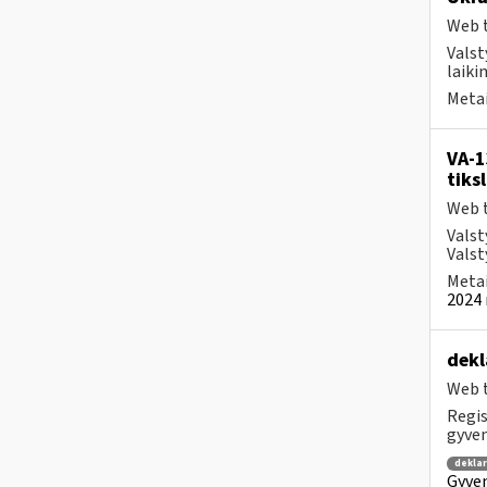
Web t
Valst
laiki
Metai
VA-1
tiks
Web t
Valst
Valst
Metai
2024 
dekl
Web t
Regis
gyven
dekla
Gyven