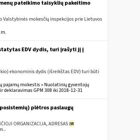
menų pateikimo taisyklių pakeitimo
ojo Valstybinės mokesčių inspekcijos prie Lietuvos
 m.
atytas EDV dydis, turi įrašyti jį į
o) ekonominis dydis (išreikštas EDV) turi būti
ų pajamų mokestis » Nuolatinių gyventojų
r deklaravimas GPM 308 iki 2018-12-31
 posistemių) plėtros paslaugų
ANČIOJI ORGANIZACIJA, ADRESAS
IR
...