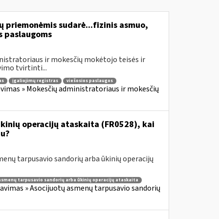
ų priemonėmis sudarė...fizinis asmuo,
s paslaugoms
istratoriaus ir mokesčių mokėtojo teisės ir
mo tvirtinti...
as
įgaliojimų registras
viešosios paslaugos
vimas » Mokesčių administratoriaus ir mokesčių
inių operacijų ataskaita (FR0528), kai
iu?
enų tarpusavio sandorių arba ūkinių operacijų
asmenų tarpusavio sandorių arba ūkinių operacijų ataskaita
avimas » Asocijuotų asmenų tarpusavio sandorių