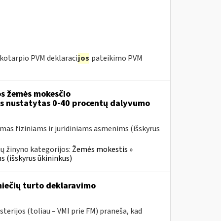
kotarpio PVM deklaraci
jos
pateikimo PVM
s žemės mokesčio
ms nustatytas 0-40 procentų dalyvumo
mas fiziniams ir juridiniams asmenims (išskyrus
.
ų žinyno kategorijos:
Žemės mokestis »
s (išskyrus ūkininkus)
niečių turto deklaravimo
terijos (toliau – VMI prie FM) praneša, kad