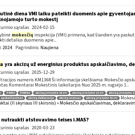
utinė diena VMI laiku pateikti duomenis apie gyventoj
lnojamojo turto mokestį
urinio sąrašas
2024-02-15
ybinė
mokesčių
inspekcija (VMI) primena, kad šiandien yra pasku
kti detalius duomenis apie...
:
2024
Pagrindinis:
Naujiena
ia
yra akcizų už energinius produktus apskaičiavimo, d
urinio sąrašas
2025-12-29
tracijos numeris KM1368 Ši informacija skelbiama: Mokesčio apsk
tas Komentarai Mokestinis laikotarpis Nuo 2025 m. rugsėjo 1...
i
fr0630
fr0630a
akcizų įstatymo 10 str
akcizų įstatymo 11 str
akcizų įstatymo 12
Mokesč
 apskaičiavimas
akcizų deklaracija
akcizų avansas
akcizų įstatymo 41 str
ktai (II skyriaus III skirsnis) » Mokesčio apskaičiavimas, deklarav
 nutraukti atstovavimo teises i.MAS?
urinio sąrašas
2020-03-23