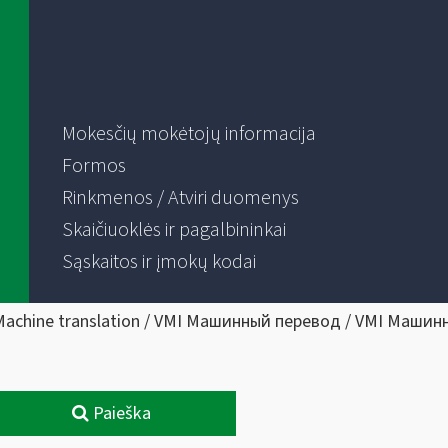
Mokesčių mokėtojų informacija
Formos
Rinkmenos / Atviri duomenys
Skaičiuoklės ir pagalbininkai
Sąskaitos ir įmokų kodai
Machine translation / VMI Машинный перевод / VMI Машин
Paieška