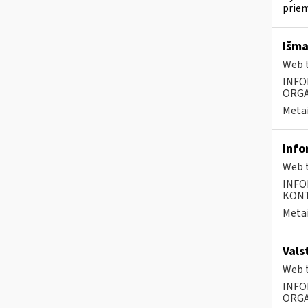
priem
Išma
Web t
INFO
ORGA
Metai
Info
Web t
INFO
KONTA
Metai
Vals
Web t
INFO
ORGA