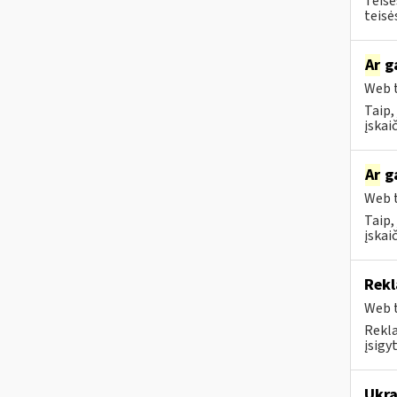
Teisė
teisė
Ar
ga
Web t
Taip,
įskai
Ar
ga
Web t
Taip,
įskai
Rekl
Web t
Rekla
įsigy
Ukra