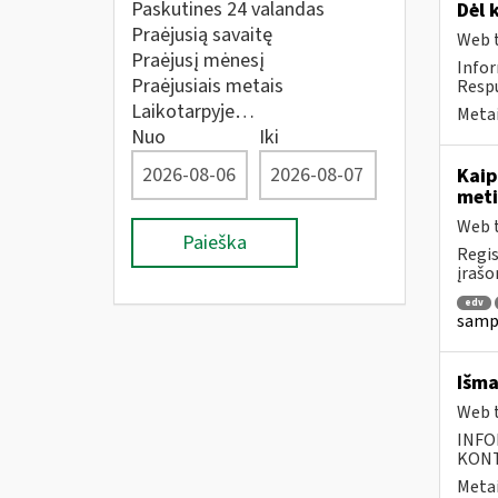
Paskutines 24 valandas
Dėl 
Praėjusią savaitę
Web t
Praėjusį mėnesį
Infor
Praėjusiais metais
Respu
Laikotarpyje…
Metai
Nuo
Iki
Kaip
meti
Web t
Paieška
Regis
įrašo
edv
sampr
Išma
Web t
INFO
KONTA
Metai