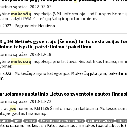
urinio sąrašas
2022-07-07
ybinė
mokesčių
inspekcija (VMI) informuoja, kad Europos Komisij
nai netaikyti PVM iš trečiųjų šalių importuojamiems...
:
2022
Pagrindinis:
Naujiena
3 „Dėl Metinės gyventojo (šeimos) turto deklaracijos f
linimo taisyklių patvirtinimo“ pakeitimo
urinio sąrašas
2023-12-18
ybinė
mokesčių
inspekcija prie Lietuvos Respublikos finansų mini
ybinės...
:
2023
Mokesčių žinyno kategorijos:
Mokesčių įstatymų pakeitima
m.
aruojamos nuolatinio Lietuvos gyventojo gautos finan
urinio sąrašas
2018-11-22
traci
jos
numeris KM1186 Ši informacija skelbiama: Mokesčio su
tojas gautas finansinių...
ravimas
gpm
gpm308
išvestinės finansinės priemonės
gpmį 17 str 1 d 30 p
finans
tojų pajamų mokestis » Kitos pajamos / išmokos (pagal abėcėlę) 