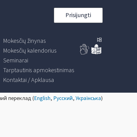
Prisijungti
Mokesčių žinynas
Mokesčių kalendorius
Seminarai
Tarptautinis apmokestinimas
Kontaktai / Apklausa
ний переклад (
English
,
Русский
,
Українська
)