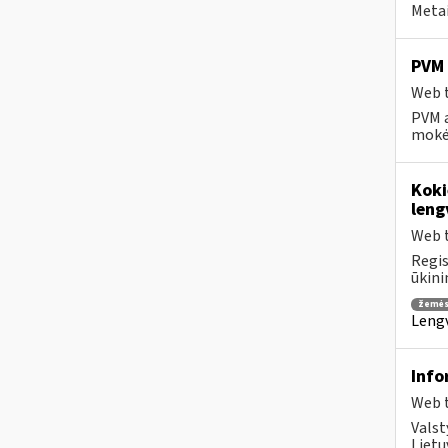
Metai
PVM 
Web t
PVM a
mokėt
Koki
leng
Web t
Regis
ūkini
žemės
Lengv
Info
Web t
Valst
Lietu