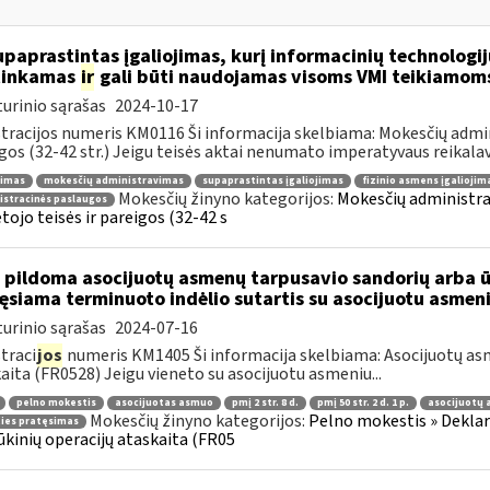
paprastintas įgaliojimas, kurį informacinių technologij
tinkamas
ir
gali būti naudojamas visoms VMI teikiamom
urinio sąrašas
2024-10-17
tracijos numeris KM0116 Ši informacija skelbiama: Mokesčių admin
gos (32-42 str.) Jeigu teisės aktai nenumato imperatyvaus reikalavi
jimas
mokesčių administravimas
supaprastintas įgaliojimas
fizinio asmens įgaliojim
Mokesčių žinyno kategorijos:
Mokesčių administra
istracinės paslaugos
ojo teisės ir pareigos (32-42 s
 pildoma asocijuotų asmenų tarpusavio sandorių arba ūk
ęsiama terminuoto indėlio sutartis su asocijuotu asmen
urinio sąrašas
2024-07-16
traci
jos
numeris KM1405 Ši informacija skelbiama: Asocijuotų asm
aita (FR0528) Jeigu vieneto su asocijuotu asmeniu...
pelno mokestis
asocijuotas asmuo
pmį 2 str. 8 d.
pmį 50 str. 2 d. 1 p.
asocijuotų 
Mokesčių žinyno kategorijos:
Pelno mokestis » Deklar
ties pratęsimas
ūkinių operacijų ataskaita (FR05