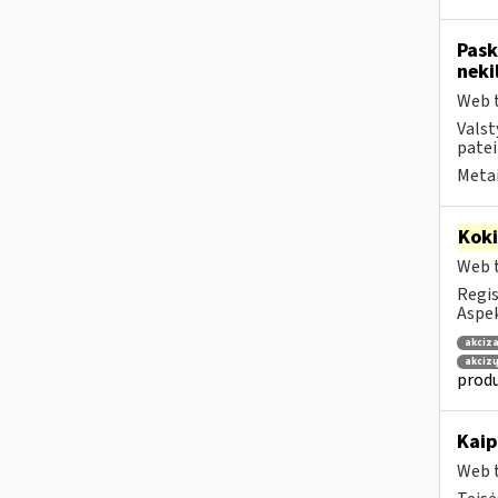
Pask
neki
Web t
Valst
patei
Metai
Kok
Web t
Regis
Aspek
akciza
akcizų
produ
Kaip
Web t