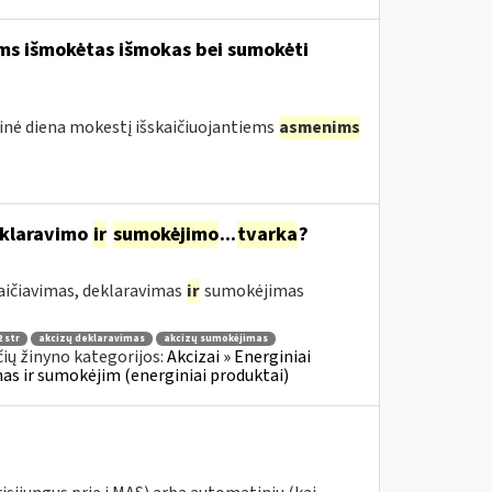
ams išmokėtas išmokas bei sumokėti
tinė diena mokestį išskaičiuojantiems
asmenims
eklaravimo
ir
sumokėjimo
...
tvarka
?
aičiavimas, deklaravimas
ir
sumokėjimas
 str
akcizų deklaravimas
akcizų sumokėjimas
ių žinyno kategorijos:
Akcizai » Energiniai
imas ir sumokėjim (energiniai produktai)