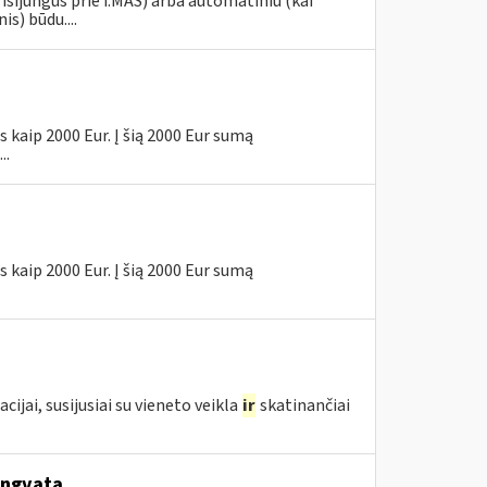
risijungus prie i.MAS) arba automatiniu (kai
s) būdu....
 kaip 2000 Eur. Į šią 2000 Eur sumą
..
 kaip 2000 Eur. Į šią 2000 Eur sumą
ai, susijusiai su vieneto veikla
ir
skatinančiai
engvata