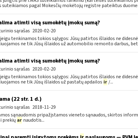
s jungtis prie i.MAS suteikiamos rankiniu (kai teisės suteikiamos p
s suteikiamos pagal Mokesčių mokėtojų registre pateiktus duomeni
lima atimti visą sumokėtų įmokų sumą?
urinio sąrašas
2020-02-20
 jeigu tenkinamos tokios sąlygos: Jūsų patirtos išlaidos ne didesnės
čiuojamos ne tik Jūsų išlaidos už automobilio remonto darbus, bet.
lima atimti visą sumokėtų įmokų sumą?
urinio sąrašas
2020-02-20
 jeigu tenkinamos tokios sąlygos: Jūsų patirtos išlaidos ne didesnės
čiuojamos ne tik Jūsų išlaidos už pastatų apdailos
ir
/...
ama (22 str. 1 d.)
urinio sąrašas
2018-11-29
mos sąnaudomis pripažįstamos vieneto sąnaudos, skirtos informacij
ti prekių
ar
naudotis...
inai paremti įsigytoms prekėms
ir
paslaugoms — PVM l