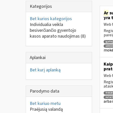
Kategorijos
Ar
su
yra 
Bet kurios kategorijos
Individualia veikla
Web t
besiverčiančio gyventojo
Regis
parei
kasos aparato naudojimas
(8)
įgalio
admin
mokėt
Aplankai
Kaip
prat
Bet kurį aplanką
Web t
Regis
atask
Parodymo data
fr0528
sutar
arba 
Bet kuriuo metu
Praėjusią valandą