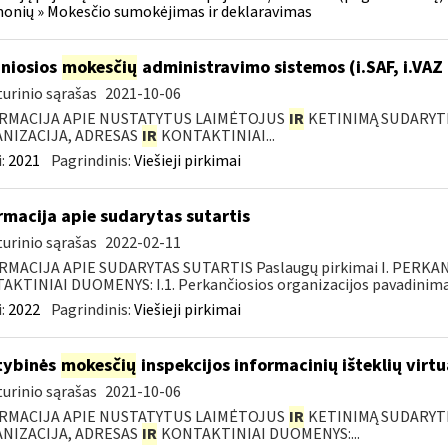
onių » Mokesčio sumokėjimas ir deklaravimas
niosios
mokesčių
administravimo sistemos (i.SAF, i.VAZ
urinio sąrašas
2021-10-06
RMACIJA APIE NUSTATYTUS LAIMĖTOJUS
IR
KETINIMĄ SUDARYTI 
NIZACIJA, ADRESAS
IR
KONTAKTINIAI...
:
2021
Pagrindinis:
Viešieji pirkimai
rmacija apie sudarytas sutartis
urinio sąrašas
2022-02-11
RMACIJA APIE SUDARYTAS SUTARTIS Paslaugų pirkimai I. PERK
KTINIAI DUOMENYS: I.1. Perkančiosios organizacijos pavadinimas
:
2022
Pagrindinis:
Viešieji pirkimai
tybinės
mokesčių
inspekcijos informacinių išteklių virtu
urinio sąrašas
2021-10-06
RMACIJA APIE NUSTATYTUS LAIMĖTOJUS
IR
KETINIMĄ SUDARYTI 
NIZACIJA, ADRESAS
IR
KONTAKTINIAI DUOMENYS:...