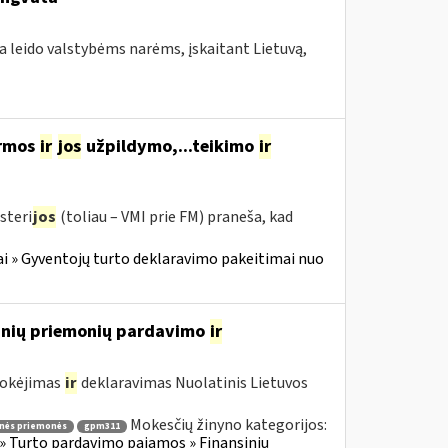
a leido valstybėms narėms, įskaitant Lietuvą,
ormos
ir
jos
užpildymo,...teikimo
ir
steri
jos
(toliau – VMI prie FM) praneša, kad
i » Gyventojų turto deklaravimo pakeitimai nuo
sinių priemonių pardavimo
ir
mokėjimas
ir
deklaravimas Nuolatinis Lietuvos
Mokesčių žinyno kategorijos:
inės priemonės
gpm311
» Turto pardavimo pajamos » Finansinių