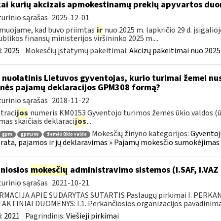
kai kurių akcizais apmokestinamų prekių apyvartos duo
urinio sąrašas
2025-12-01
muojame, kad buvo priimtas
ir
nuo 2025 m. lapkričio 29 d. įsigali
blikos finansų ministerijos viršininko 2025 m....
:
2025
Mokesčių įstatymų pakeitimai:
Akcizų pakeitimai nuo 2025
 nuolatinis Lietuvos gyventojas, kurio turimai žemei nust
nės pajamų deklaracijos GPM308 formą?
urinio sąrašas
2018-11-22
traci
jos
numeris KM0153 Gyventojo turimos žemės ūkio valdos (ūki
mas skaičiais deklaraci
jos
...
Mokesčių žinyno kategorijos:
Gyventoj
gpm
gpm308
žemės ūkio valda
ata, pajamos ir jų deklaravimas » Pajamų mokesčio sumokėjimas i
niosios
mokesčių
administravimo sistemos (i.SAF, i.VAZ
urinio sąrašas
2021-10-21
RMACIJA APIE SUDARYTAS SUTARTIS Paslaugų pirkimai I. PERK
KTINIAI DUOMENYS: I.1. Perkančiosios organizacijos pavadinimas
:
2021
Pagrindinis:
Viešieji pirkimai