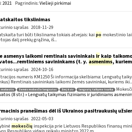
:
2021
Pagrindinis:
Viešieji pirkimai
atskaitos tikslinimas
urinio sąrašas
2018-11-29
tskaita turi būti tikslinama tokiais atvejais: kai
po
mokestinio lai
ojas dalį prekių grąžina, iš...
e asmenys laikomi remtinais savininkais
ir
kaip taikomo
vatos...remtiniems savininkams (t. y.
asmenims
, kurie
urinio sąrašas
2024-10-16
tracijos numeris KM1250 Ši informacija skelbiama: Lengvatų taiky
nkus) Remtinais savininkais laikomi žemės savininkai, kuriems iki..
Mokesči
 mokestis
žemės mokesčio lengvatos
žmį 8 str
lengvatų taikymo tvarka
atos (8 str.) » Lengvatų taikymas fiziniams ir juridiniams asmenim
rmacinis pranešimas dėl iš Ukrainos pasitraukusių užsie
urinio sąrašas
2022-05-03
ybinė
mokesčių
inspekcija prie Lietuvos Respublikos finansų minis
vos Respublikos vidaus reikalų ministro 2022 m....