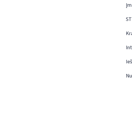
Įm
ST
Kr
In
Ie
Nu