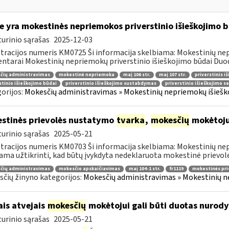
e yra mokestinės nepriemokos priverstinio išieškojimo 
urinio sąrašas
2025-12-03
tracijos numeris KM0725 Ši informacija skelbiama: Mokestinių nep
tarai Mokestinių nepriemokų priverstinio išieškojimo būdai Duoda
čių administravimas
mokestinė nepriemoka
maį 106 str.
maį 107 str.
priverstinis i
stinio išieškojimo būdai
priverstinio išieškojimo sustabdymas
priverstinio išieškojimo s
orijos:
Mokesčių administravimas » Mokestinių nepriemokų išieško
stinės prievolės nustatymo
tvarka
,
mokesčių
mokėtojui
urinio sąrašas
2025-05-21
tracijos numeris KM0703 Ši informacija skelbiama: Mokestinių nep
ama užtikrinti, kad būtų įvykdyta nedeklaruota mokestinė prievolė, 
čių administravimas
mokesčio apskaičiavimas
maį 104-1 str.
fr1119
mokestinės pri
čių žinyno kategorijos:
Mokesčių administravimas » Mokestinių ne
ais atvejais
mokesčių
mokėtojui gali būti duotas nurody
urinio sąrašas
2025-05-21