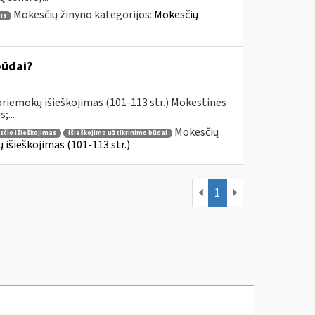
Mokesčių žinyno kategorijos:
Mokesčių
is
būdai?
riemokų išieškojimas (101-113 str.) Mokestinės
;...
Mokesčių
čio išieškojimas
išieškojimo užtikrinimo būdai
išieškojimas (101-113 str.)
1