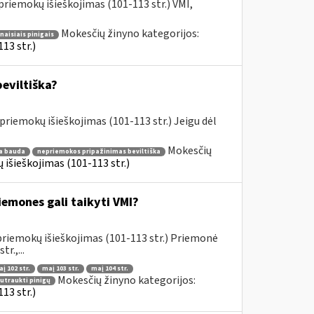
riemokų išieškojimas (101-113 str.) VMI,
Mokesčių žinyno kategorijos:
aisiais pinigais
13 str.)
beviltiška?
riemokų išieškojimas (101-113 str.) Jeigu dėl
Mokesčių
ka bauda
nepriemokos pripažinimas beviltiška
išieškojimas (101-113 str.)
iemones gali taikyti VMI?
priemokų išieškojimas (101-113 str.) Priemonė
r.,...
į 102 str.
maį 103 str.
maį 104 str.
Mokesčių žinyno kategorijos:
traukti pinigų
13 str.)