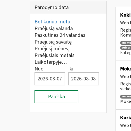
Parodymo data
Koki
Bet kuriuo metu
Web t
Praėjusią valandą
Regis
Paskutines 24 valandas
Komen
Praėjusią savaitę
mokes
Praėjusį mėnesį
priver
kateg
Praėjusiais metais
Laikotarpyje…
Nuo
Iki
Moke
Web t
Regis
siekd
Paieška
mokes
Mokes
Kuri
Web t