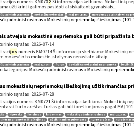
tracijos numeris KM070
2
Ši informacija skelbiama: Mokestinių nep
ama užtikrinti galimos paslėpti atsiskaitant grynaisiais...
čių administravimas
mokesčių mokėtojas
maį 104-2 str.
nurodymas atsiskaityti negryn
čių administravimas » Mokestinių nepriemokų išieškojimas (101-1
ais atvejais mokestinė nepriemoka gali būti pripažinta 
urinio sąrašas
2026-07-14
traci
jos
numeris KM0714 Ši informacija skelbiama: Mokestinių nep
ro mokesčio to mokesčio įstatymas nenustato kitaip,...
čių administravimas
maį 113 str.
fr0715
beviltiška mokestinė nepriemoka
beviltiš
o kategorijos:
Mokesčių administravimas » Mokestinių nepriemokų 
as mokestinių nepriemokų išieškojimą užtikrinančias pr
urinio sąrašas
2026-07-28
tracijos numeris KM0721 Ši informacija skelbiama: Mokestinių ne
tarai Turto areštas Turtas gali būti areštuojamas pagal MAĮ 101 st
ija
hipoteka
įkeitimas
laidavimas
mokesčių administravimas
maį 101 str.
ma
tinės nepriemokos išieškojimas
užtikrinančios priemonės
turto areštas
nurodymas nu
čių administravimas » Mokestinių nepriemokų išieškojimas (101-1