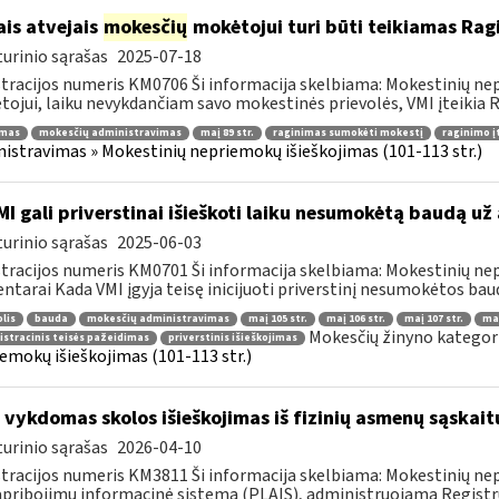
ais atvejais
mokesčių
mokėtojui turi būti teikiamas Rag
urinio sąrašas
2025-07-18
tracijos numeris KM0706 Ši informacija skelbiama: Mokestinių nep
ojui, laiku nevykdančiam savo mokestinės prievolės, VMI įteikia R
imas
mokesčių administravimas
maį 89 str.
raginimas sumokėti mokestį
raginimo į
istravimas » Mokestinių nepriemokų išieškojimas (101-113 str.)
I gali priverstinai išieškoti laiku nesumokėtą baudą už
urinio sąrašas
2025-06-03
tracijos numeris KM0701 Ši informacija skelbiama: Mokestinių nep
tarai Kada VMI įgyja teisę inicijuoti priverstinį nesumokėtos baud
lis
bauda
mokesčių administravimas
maį 105 str.
maį 106 str.
maį 107 str.
maį
Mokesčių žinyno kategori
stracinis teisės pažeidimas
priverstinis išieškojimas
emokų išieškojimas (101-113 str.)
 vykdomas skolos išieškojimas iš fizinių asmenų sąskait
urinio sąrašas
2026-04-10
tracijos numeris KM3811 Ši informacija skelbiama: Mokestinių nepr
apribojimų informacinė sistema (PLAIS), administruojama Registrų 