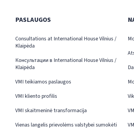
PASLAUGOS
N
Consultations at International House Vilnius /
Mo
Klaipėda
At
Консультации в International House Vilnius /
Klaipėda
Da
VMI teikiamos paslaugos
Mo
VMI kliento profilis
Vi
VMI skaitmeninė transformacija
VM
Vienas langelis prievolėms valstybei sumokėti
VM