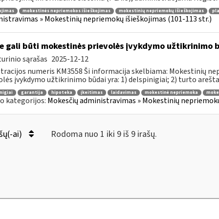
ojimas
mokestinės nepriemokos išieškojimas
mokestinių nepriemokų išieškojimas
pla
istravimas » Mokestinių nepriemokų išieškojimas (101-113 str.)
e gali būti mokestinės prievolės įvykdymo užtikrinimo 
urinio sąrašas
2025-12-12
tracijos numeris KM3558 Ši informacija skelbiama: Mokestinių nep
olės įvykdymo užtikrinimo būdai yra: 1) delspinigiai; 2) turto areštas
nigiai
garantija
hipoteka
įkeitimas
laidavimas
mokestinė nepriemoka
mokes
o kategorijos:
Mokesčių administravimas » Mokestinių nepriemokų 
šų(-ai)
Rodoma nuo 1 iki 9 iš 9 irašų.