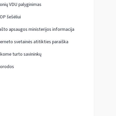
onių VDU palyginimas
OP šešėliui
ašto apsaugos ministerijos informacija
terneto svetainės atitikties paraiška
škome turto savininkų
orodos