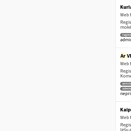
Kuri
Web t
Regis
mokėt
ragin
admin
Ar
VM
Web t
Regis
Komen
antsto
admini
nepri
Kaip
Web t
Regis
lėšų 