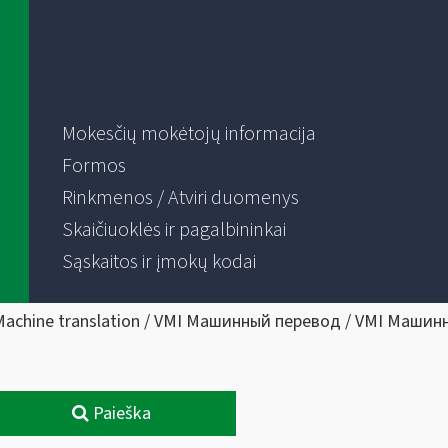
Mokesčių mokėtojų informacija
Formos
Rinkmenos / Atviri duomenys
Skaičiuoklės ir pagalbininkai
Sąskaitos ir įmokų kodai
Machine translation / VMI Машинный перевод / VMI Машин
Paieška