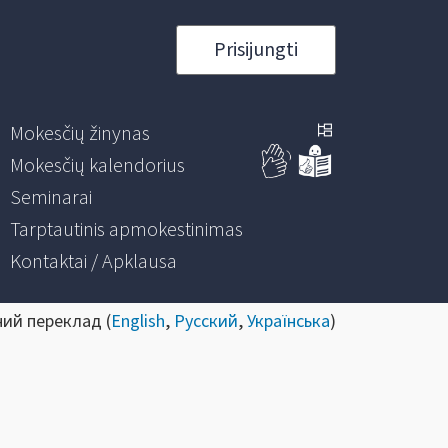
Prisijungti
Mokesčių žinynas
Mokesčių kalendorius
Seminarai
Tarptautinis apmokestinimas
Kontaktai / Apklausa
ний переклад (
English
,
Русский
,
Українська
)