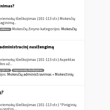
inimas?
riemokų išieškojimas (101-113 str.) Mokesčių
aginimą...
Mokesčių žinyno kategorijos:
Mokesčių
teikimas
 administracinį nusižengimą
riemokų išieškojimas (101-113 str.) Aspektas
os už...
 113 str.
nepriemokų išieškojimas
jos:
Mokesčių administravimas » Mokestinių
ų?
iemokų išieškojimas (101-113 str.) *Piniginių
centro,...