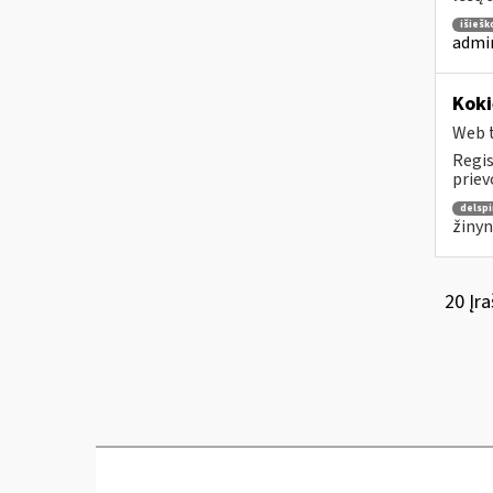
išiešk
admin
Koki
Web t
Regis
priev
delspi
žinyn
20 Įra