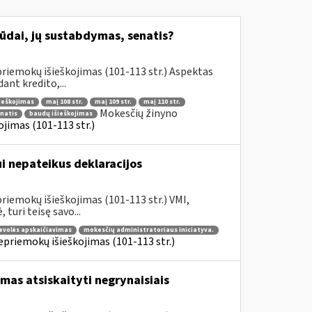
būdai, jų sustabdymas, senatis?
riemokų išieškojimas (101-113 str.) Aspektas
nt kredito,...
šieškojimas
maį 108 str.
maį 109 str.
maį 110 str.
Mokesčių žinyno
enatis
baudų išieškojimas
jimas (101-113 str.)
 nepateikus deklaracijos
riemokų išieškojimas (101-113 str.) VMI,
turi teisę savo...
evolės apskaičiavimas
mokesčių administratoriaus iniciatyva.
priemokų išieškojimas (101-113 str.)
mas atsiskaityti negrynaisiais