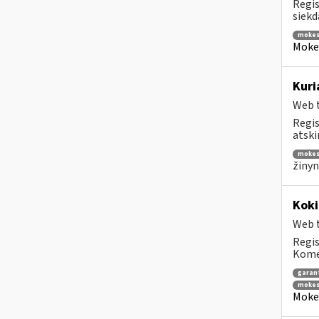
Regis
siekd
mokes
Mokes
Kuri
Web t
Regis
atski
mokes
žinyn
Koki
Web t
Regis
Komen
garant
mokes
Mokes