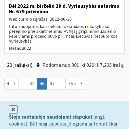
Dėl 2022 m. birželio 29 d. Vyriausybės nutarimo
Nr. 679 priėmimo
Web turinio sąrašas
2022-06-30
Informuojame, kad siekiant sklandaus
ir
kokybiško
perėjimo prie skaitmeninio PVM[1] grąžinimo užsienio
keleiviams proceso buvo priimtas Lietuvos Respublikos
Vyriausybės...
Metai:
2022
20 Įrašų(-ai)
Rodoma nuo 901 iki 920 iš 7,293 irašų.
1
...
45
46
47
...
365
Uždaryti
Šioje svetainėje naudojami slapukai
(angl.
cookies). Būtinieji slapukai įdiegiami automatiškai