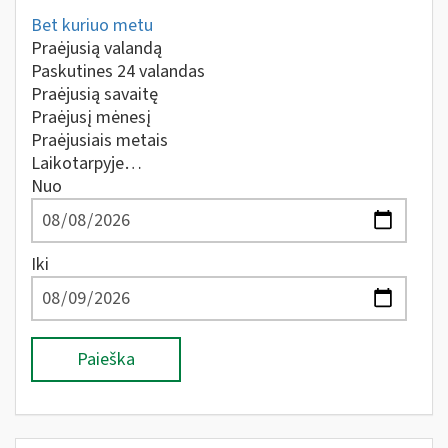
Bet kuriuo metu
Praėjusią valandą
Paskutines 24 valandas
Praėjusią savaitę
Praėjusį mėnesį
Praėjusiais metais
Laikotarpyje…
Nuo
Iki
Paieška