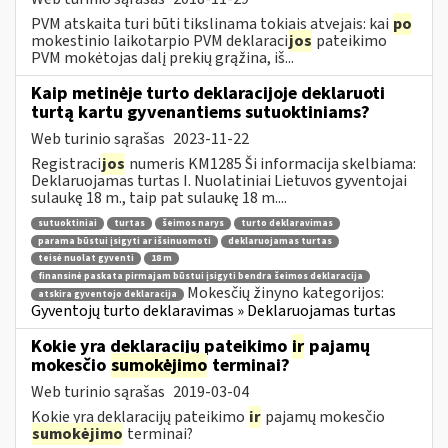
PVM atskaita turi būti tikslinama tokiais atvejais: kai
po
mokestinio laikotarpio PVM deklaraci
jos
pateikimo
PVM mokėtojas dalį prekių grąžina, iš...
Kaip metinėje turto deklaracijoje deklaruoti
turtą kartu gyvenantiems sutuoktiniams?
Web turinio sąrašas
2023-11-22
Registraci
jos
numeris KM1285 Ši informacija skelbiama:
Deklaruojamas turtas I. Nuolatiniai Lietuvos gyventojai
sulaukę 18 m., taip pat sulaukę 18 m....
sutuoktiniai
turtas
šeimos narys
turto deklaravimas
parama būstui įsigyti ar išsinuomoti
deklaruojamas turtas
teisė nuolat gyventi
18 m
finansinė paskata pirmajam būstui įsigyti bendra šeimos deklaracija
Mokesčių žinyno kategorijos:
atskira gyventojo deklaracija
Gyventojų turto deklaravimas » Deklaruojamas turtas
Kokie yra deklaracijų pateikimo
ir
pajamų
mokesčio
sumokėjimo
terminai?
Web turinio sąrašas
2019-03-04
Kokie yra deklaracijų pateikimo
ir
pajamų mokesčio
sumokėjimo
terminai?