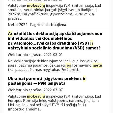
Valstybinė
mokesčių
inspekcija (VMI) informuoja, kad
smulkieji verslininkai jau gali įsigyti verslo liudijimus
2025 m. Tai ypač aktualu gyventojams, kurie veiklą
pradės...
Metai:
2024
Pagrindinis:
Naujiena
Ar
užpildžius deklaraciją apskaičiuojamos nuo
individualios veiklos mokėtinos
privalomojo...sveikatos draudimo (PSD)
ir
valstybinio socialinio draudimo (VSD) sumos?
Web turinio sąrašas
2021-03-01
Kai deklaracijoje deklaruojamos individualios veiklos
pagal pažymą pajamos, deklaraci
jos
formavimo
metu
(kai paspaudžiamas mygtukas Peržiūrėti...
Ukrainai paremti įsigytoms prekėms
ir
paslaugoms — PVM lengvata
Web turinio sąrašas
2022-07-07
Valstybinė
mokesčių
inspekcija (VMI) informuoja, kad
Europos Komisija leido valstybėms narėms, įskaitant
Lietuvą, laikinai netaikyti PVM iš trečiųjų šalių
importuojamiems...