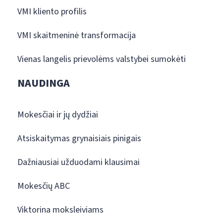
VMI kliento profilis
VMI skaitmeninė transformacija
Vienas langelis prievolėms valstybei sumokėti
NAUDINGA
Mokesčiai ir jų dydžiai
Atsiskaitymas grynaisiais pinigais
Dažniausiai užduodami klausimai
Mokesčių ABC
Viktorina moksleiviams