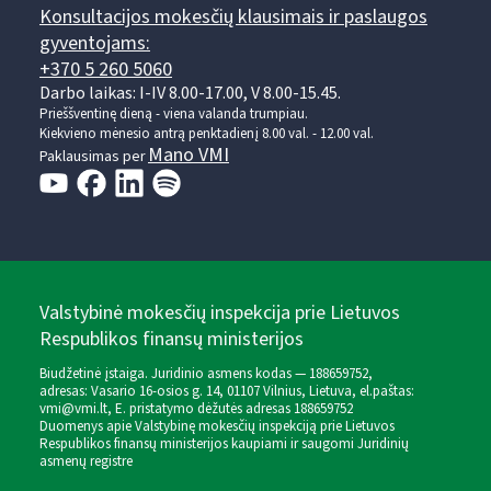
Konsultacijos mokesčių klausimais ir paslaugos
gyventojams:
+370 5 260 5060
Darbo laikas: I-IV 8.00-17.00, V 8.00-15.45.
Prieššventinę dieną - viena valanda trumpiau.
Kiekvieno mėnesio antrą penktadienį 8.00 val. - 12.00 val.
Mano VMI
Paklausimas per
Valstybinė mokesčių inspekcija prie Lietuvos
Respublikos finansų ministerijos
Biudžetinė įstaiga. Juridinio asmens kodas — 188659752,
adresas: Vasario 16-osios g. 14, 01107 Vilnius, Lietuva, el.paštas:
vmi@vmi.lt
, E. pristatymo dėžutės adresas 188659752
Duomenys apie Valstybinę mokesčių inspekciją prie Lietuvos
Respublikos finansų ministerijos kaupiami ir saugomi Juridinių
asmenų registre