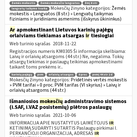
žemės mokestis
žemės mokesčio lengvatos
žmį 8 str
Mokesčių žinyno kategorijos:
Žemės
lengvatų taikymo tvarka
mokestis » Lengvatos (8 str.) » Lengvatų taikymas
fiziniams ir juridiniams asmenims (išskyrus ūkininkus)
Ar
apmokestinant Lietuvos karinių pajėgų
orlaiviams tiekiamas atsargas
ir
tiesiogiai
Web turinio sąrašas
2018-11-22
Registracijos numeris KM0305 Ši informacija skelbiama:
Laivų ir orlaivių atsargoms (44 str.) Ne, negalima. Tokių
atsargų tiekimas ir paslaugų teikimas apmokestinami
taikant toms prekėms ir...
karinių pajėgų
pvm
orlaivių atsargos
0 proc
pvmį 44 str 2 d
Mokesčių žinyno kategorijos:
Pridėtinės vertės mokestis
» PVM tarifai » 0 proc. PVM tarifas (VI skyrius) » Laivų ir
orlaivių atsargoms (44 str.)
Išmaniosios
mokesčių
administravimo sistemos
(i.SAF, i.VAZ posistemių) plėtros paslaugų
Web turinio sąrašas
2021-10-06
INFORMACIJA APIE NUSTATYTUS LAIMĖTOJUS
IR
KETINIMĄ SUDARYTI SUTARTIS Paslaugų pirkimai I.
PERKANČIOJI ORGANIZACIJA, ADRESAS
IR