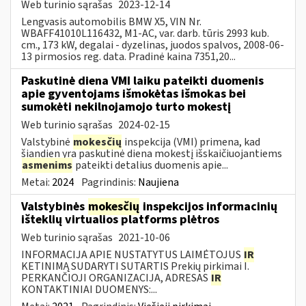
Web turinio sąrašas
2023-12-14
Lengvasis automobilis BMW X5, VIN Nr.
WBAFF41010L116432, M1-AC, var. darb. tūris 2993 kub.
cm., 173 kW, degalai - dyzelinas, juodos spalvos, 2008-06-
13 pirmosios reg. data. Pradinė kaina 7351,20...
Paskutinė diena VMI laiku pateikti duomenis
apie gyventojams išmokėtas išmokas bei
sumokėti nekilnojamojo turto mokestį
Web turinio sąrašas
2024-02-15
Valstybinė
mokesčių
inspekcija (VMI) primena, kad
šiandien yra paskutinė diena mokestį išskaičiuojantiems
asmenims
pateikti detalius duomenis apie...
Metai:
2024
Pagrindinis:
Naujiena
Valstybinės
mokesčių
inspekcijos informacinių
išteklių virtualios platforms plėtros
Web turinio sąrašas
2021-10-06
INFORMACIJA APIE NUSTATYTUS LAIMĖTOJUS
IR
KETINIMĄ SUDARYTI SUTARTIS Prekių pirkimai I.
PERKANČIOJI ORGANIZACIJA, ADRESAS
IR
KONTAKTINIAI DUOMENYS:...