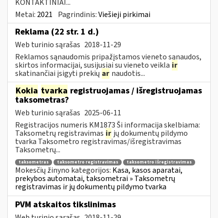
KONTAKTINIAI...
Metai:
2021
Pagrindinis:
Viešieji pirkimai
Reklama (22 str. 1 d.)
Web turinio sąrašas
2018-11-29
Reklamos sąnaudomis pripažįstamos vieneto sąnaudos,
skirtos informacijai, susijusiai su vieneto veikla
ir
skatinančiai įsigyti prekių
ar
naudotis...
Kokia
tvarka
registruojamas / išregistruojamas
taksometras?
Web turinio sąrašas
2025-06-11
Registracijos numeris KM1873 Ši informacija skelbiama:
Taksometrų registravimas
ir
jų dokumentų pildymo
tvarka Taksometro registravimas/išregistravimas
Taksometrų...
taksometras
taksometro registravimas
taksometro išregistravimas
Mokesčių žinyno kategorijos:
Kasa, kasos aparatai,
prekybos automatai, taksometrai » Taksometrų
registravimas ir jų dokumentų pildymo tvarka
PVM atskaitos tikslinimas
Web turinio sąrašas
2018-11-29