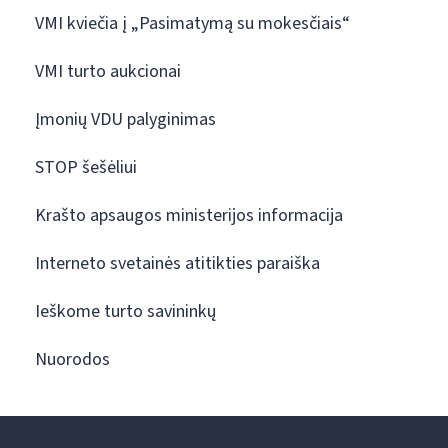
VMI kviečia į „Pasimatymą su mokesčiais“
VMI turto aukcionai
Įmonių VDU palyginimas
STOP šešėliui
Krašto apsaugos ministerijos informacija
Interneto svetainės atitikties paraiška
Ieškome turto savininkų
Nuorodos