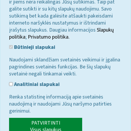
ir jiems nėra reikalingas Jūsų sutikimas. Taip pat
galite sutikti ir su kitų slapukų naudojimu. Savo
sutikimą bet kada galėsite atšaukti pakeisdami
interneto naršyklės nustatymus ir ištrindami
įrašytus slapukus. Daugiau informacijos
Slapukų
politika
;
Privatumo politika.
Būtinieji slapukai
Naudojami sklandžiam svetainės veikimui ir įgalina
pagrindines svetainės funkcijas. Be šių slapukų
svetainė negali tinkamai veikti.
Analitiniai slapukai
Renka statistinę informaciją apie svetainės
naudojimą ir naudojami Jūsų naršymo patirties
gerinimui.
PATVIRTINTI
Visus slapukus