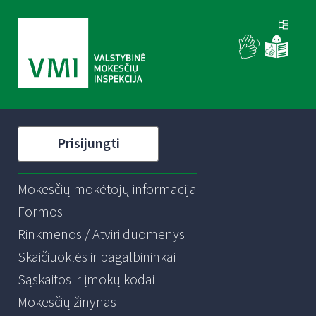
Prisijungti
Mokesčių mokėtojų informacija
Formos
Rinkmenos / Atviri duomenys
Skaičiuoklės ir pagalbininkai
Sąskaitos ir įmokų kodai
Mokesčių žinynas