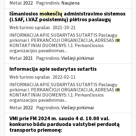
Metai:
2022
Pagrindinis:
Naujiena
Išmaniosios
mokesčių
administravimo sistemos
(i.SAF, i.VAZ posistemių) plėtros paslaugų
Web turinio sąrašas
2021-10-21
INFORMACIJA APIE SUDARYTAS SUTARTIS Paslaugų
pirkimai I. PERKANČIOJI ORGANIZACIJA, ADRESAS
IR
KONTAKTINIAI DUOMENYS: I.1. Perkančiosios
organizacijos pavadinimas...
Metai:
2021
Pagrindinis:
Viešieji pirkimai
Informacija apie sudarytas sutartis
Web turinio sąrašas
2022-02-11
INFORMACIJA APIE SUDARYTAS SUTARTIS Paslaugų
pirkimai I. PERKANČIOJI ORGANIZACIJA, ADRESAS
IR
KONTAKTINIAI DUOMENYS: I.1. Perkančiosios
organizacijos pavadinimas...
Metai:
2022
Pagrindinis:
Viešieji pirkimai
VMI prie FM 2024 m. sausio 4 d. 10.00 val.
konkurso būdu parduoda valstybei perduotą
transporto priemonę: