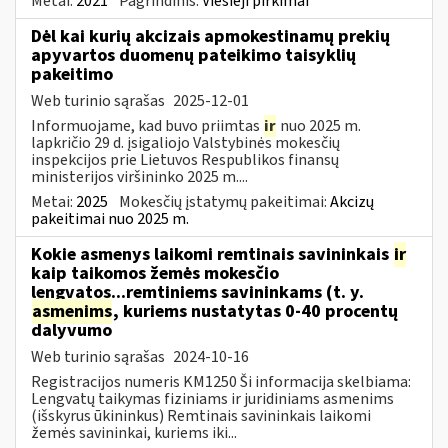
Metai:
2021
Pagrindinis:
Viešieji pirkimai
Dėl kai kurių akcizais apmokestinamų prekių
apyvartos duomenų pateikimo taisyklių
pakeitimo
Web turinio sąrašas
2025-12-01
Informuojame, kad buvo priimtas
ir
nuo 2025 m.
lapkričio 29 d. įsigaliojo Valstybinės mokesčių
inspekcijos prie Lietuvos Respublikos finansų
ministerijos viršininko 2025 m....
Metai:
2025
Mokesčių įstatymų pakeitimai:
Akcizų
pakeitimai nuo 2025 m.
Kokie asmenys laikomi remtinais savininkais
ir
kaip taikomos žemės mokesčio
lengvatos...remtiniems savininkams (t. y.
asmenims
, kuriems nustatytas 0-40 procentų
dalyvumo
Web turinio sąrašas
2024-10-16
Registracijos numeris KM1250 Ši informacija skelbiama:
Lengvatų taikymas fiziniams ir juridiniams asmenims
(išskyrus ūkininkus) Remtinais savininkais laikomi
žemės savininkai, kuriems iki...