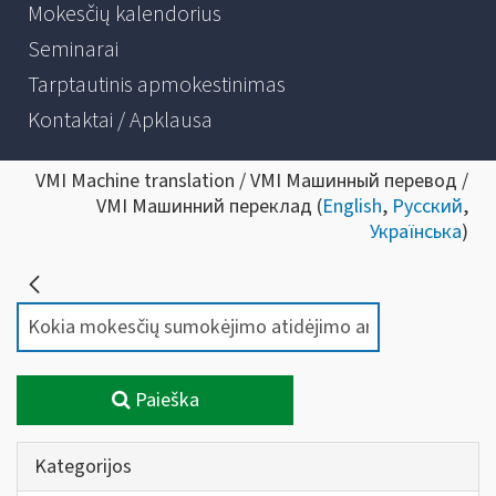
Mokesčių kalendorius
Seminarai
Tarptautinis apmokestinimas
Kontaktai / Apklausa
VMI Machine translation / VMI Машинный перевод /
VMI Машинний переклад (
English
,
Русский
,
Українська
)
Paieška
Kategorijos