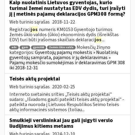
Kaip nuolatinis Lietuvos gyventojas, kurio
turimai žemei nustatytas EDV dydis, turi įrašyti
jį į metinės pajamų deklaracijos GPM308 formą?
Web turinio sąrašas
2018-11-22
Registraci
jos
numeris KM0153 Gyventojo turimos
žemės ūkio valdos (ūkio) ekonominis dydis (išreikštas
EDV) turi būti įrašomas skaičiais deklaraci
jos
...
Mokesčių žinyno
edv
gpm
gpm308
žemės ūkio valda
kategorijos:
Gyventojų pajamų mokestis » Nuolatinių
gyventojų samprata, pajamos ir jų deklaravimas »
Pajamų mokesčio sumokėjimas ir deklaravimas GPM 308
iki 2018-12-31
Teisės aktų projektai
Web turinio sąrašas
2020-02-25
Interneto svetainės srities „Teisės aktų projektai"
sudaro: „Išvadoms gauti pateikti teisės aktų projektai" -
pateikta nuoroda į Lietuvos Respublikos Seimo teisės
aktų informacinės sistemos (toliau...
Smulkieji verslininkai jau gali įsigyti verslo
liudijimus kitiems metams
Web turinio sąrašas
2024-12-10