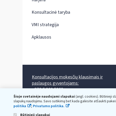
Konsultacinė taryba
VMI strategija
Apklausos
Konsultacijos mokesčių klausimais ir
paslaugos gyventojams:
+370 5 260 5060
Darbo laikas: I-IV 8.00-17.00, V 8.00-15.45.
Šioje svetainėje naudojami slapukai
(angl. cookies). Būtinieji s
Prieššventinę dieną - viena valanda trumpiau.
slapukų naudojimu. Savo sutikimą bet kada galėsite atšaukti pakei
Kiekvieno mėnesio antrą penktadienį 8.00 val. - 12.00 val.
politika
;
Privatumo politika.
Mano VMI
Paklausimas per
Būtinieji slapukai