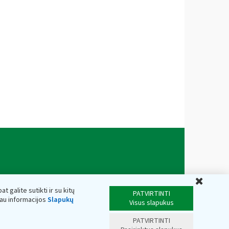
Uždar
t galite sutikti ir su kitų
PATVIRTINTI
iau informacijos
Slapukų
Visus slapukus
PATVIRTINTI