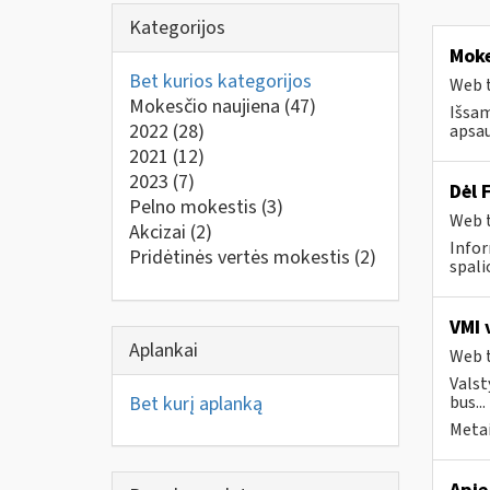
Kategorijos
Moke
Bet kurios kategorijos
Web t
Mokesčio naujiena
(47)
Išsam
2022
(28)
apsau
2021
(12)
2023
(7)
Dėl 
Pelno mokestis
(3)
Web t
Akcizai
(2)
Infor
Pridėtinės vertės mokestis
(2)
spalio
VMI 
Aplankai
Web t
Valst
Bet kurį aplanką
bus...
Metai