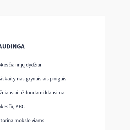
AUDINGA
kesčiai ir jų dydžiai
siskaitymas grynaisiais pinigais
žniausiai užduodami klausimai
kesčių ABC
ktorina moksleiviams