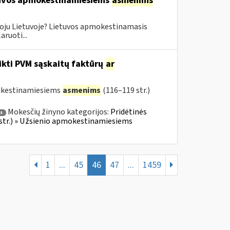
etuvos apmokestinamiesiems
asmenims
oju Lietuvoje? Lietuvos apmokestinamasis
ruoti...
ikti PVM sąskaitų faktūrų
ar
mokestinamiesiems
asmenims
(116–119 str.)
Mokesčių žinyno kategorijos:
Pridėtinės
s
 str.) » Užsienio apmokestinamiesiems
1
...
45
46
47
...
1459