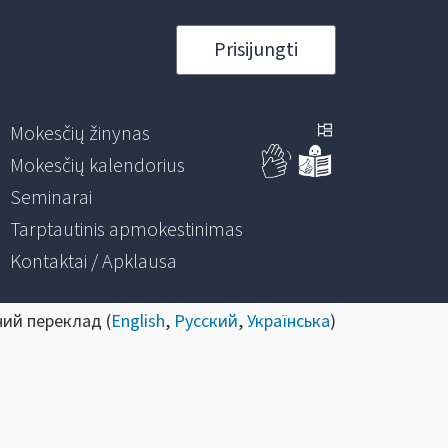
Prisijungti
Mokesčių žinynas
Mokesčių kalendorius
Seminarai
Tarptautinis apmokestinimas
Kontaktai / Apklausa
ний переклад (
English
,
Русский
,
Українська
)