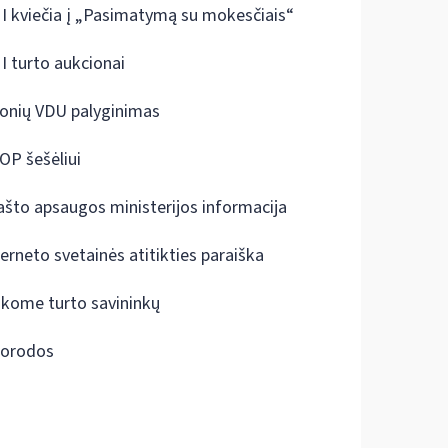
I kviečia į „Pasimatymą su mokesčiais“
I turto aukcionai
onių VDU palyginimas
OP šešėliui
ašto apsaugos ministerijos informacija
terneto svetainės atitikties paraiška
škome turto savininkų
orodos