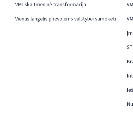
VMI skaitmeninė transformacija
VM
Vienas langelis prievolėms valstybei sumokėti
VM
Įm
ST
Kr
In
Ie
Nu