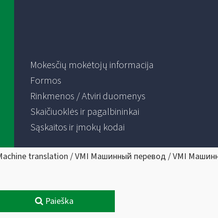
Mokesčių mokėtojų informacija
Formos
Rinkmenos / Atviri duomenys
Skaičiuoklės ir pagalbininkai
Sąskaitos ir įmokų kodai
Machine translation / VMI Машинный перевод / VMI Машин
Paieška