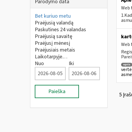
Apie
Parodymo data
Web t
1.Kad
Bet kuriuo metu
asmuo
Praėjusią valandą
Paskutines 24 valandas
Praėjusią savaitę
kart
Praėjusį mėnesį
Web t
Praėjusiais metais
Regis
Laikotarpyje…
Parei
Nuo
Iki
epris
vertė
asmen
Paieška
5 Įraš