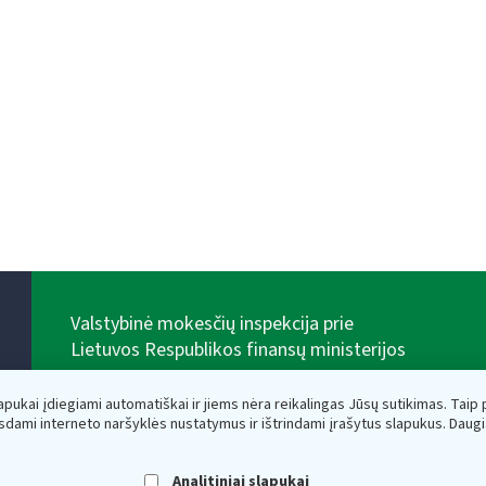
Valstybinė mokesčių inspekcija prie
Lietuvos Respublikos finansų ministerijos
Biudžetinė įstaiga. Juridinio asmens kodas — 188659752,
adresas: Vasario 16-osios g. 14, 01107 Vilnius, Lietuva,
lapukai įdiegiami automatiškai ir jiems nėra reikalingas Jūsų sutikimas. Taip pa
el.paštas:
vmi@vmi.lt
, E. pristatymo dėžutės adresas
sdami interneto naršyklės nustatymus ir ištrindami įrašytus slapukus. Daug
188659752
Duomenys apie Valstybinę mokesčių inspekciją prie
Lietuvos Respublikos finansų ministerijos kaupiami ir
Analitiniai slapukai