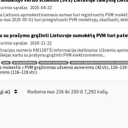
 smulkiojo verslo schemos (SVS) Lietuvoje taikymą Li
urinio sąrašas
2025-04-22
a Lietuvos apmokestinamasis asmuo turi registruotis PVM mokėt
 nuo 2025-05-01 turi įsiregistruoti PVM mokėtoju, skaičiuoti, dekla
u su prašymu grąžinti Lietuvoje sumokėtą PVM turi pate
urinio sąrašas
2018-11-22
tracijos numeris KM1187 Ši informacija skelbiama: Užsienio ap
škėjas kartu su prašymu grąžinti PVM elektroninėmis...
pvm
pvm grąžinimas
užsienio asmenims
užsienio apmokestinamiesiems asmenim
s mokestis » PVM grąžinimas užsienio asmenims (42 str., 116–119
ims (116–119 str.)
ų(-ai)
Rodoma nuo 226 iki 230 iš 7,292 irašų.