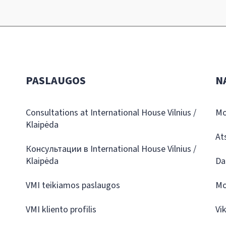
PASLAUGOS
N
Consultations at International House Vilnius /
Mo
Klaipėda
At
Консультации в International House Vilnius /
Klaipėda
Da
VMI teikiamos paslaugos
Mo
VMI kliento profilis
Vi