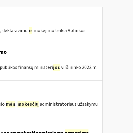
o, deklaravimo
ir
mokėjimo teikia Aplinkos
imo
publikos finansų ministeri
jos
viršininko 2022 m.
sio
mėn
.
mokesčių
administratoriaus užsakymu