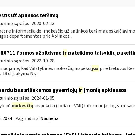
stis už aplinkos teršimą
urinio sąrašas
2020-02-13
esnę informaciją dėl mokesčio už aplinkos teršimą apskaičiavim
gos departamentas prie Aplinkos...
FR0711 formos užpildymo
ir
pateikimo taisyklių pakeit
urinio sąrašas
2022-10-28
muojame, kad Valstybinės mokesčių inspekci
jos
prie Lietuvos Res
 19 d. įsakymu Nr....
vardu bus atliekamos gyventojų
ir
įmonių apklausos
urinio sąrašas
2024-01-05
ybinė
mokesčių
inspekcija (toliau – VMI) informuoja, jog š. m. sau
:
2024
Pagrindinis:
Naujiena