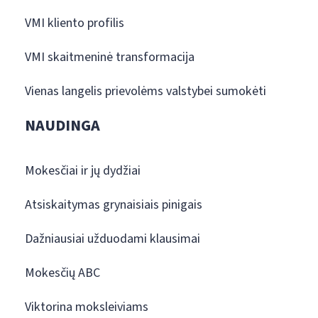
VMI kliento profilis
VMI skaitmeninė transformacija
Vienas langelis prievolėms valstybei sumokėti
NAUDINGA
Mokesčiai ir jų dydžiai
Atsiskaitymas grynaisiais pinigais
Dažniausiai užduodami klausimai
Mokesčių ABC
Viktorina moksleiviams