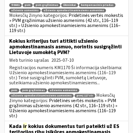
fr0601
pvm
pvm grąžinimas
ūkininkai
kompensacinis priedas
užsienio asmenims
užsienio apmokestinamiesiems asmenims
Mokesčių žinyno kategorijos:
Pridėtinės vertės mokestis
» PVM grąžinimas užsienio asmenims (42 str., 116–119
str.) » Užsienio apmokestinamiesiems asmenims (116–
119 str.)
Kokius kriterijus turi atitikti užsienio
apmokestinamasis asmuo, norintis susigrąžinti
Lietuvoje sumokėtą PVM?
Web turinio sąrašas
2025-07-10
Registracijos numeris KM1170 Ši informacija skelbiama:
Užsienio apmokestinamiesiems asmenims (116–119
str.) Teisė susigrąžinti PVM, sumokėtą Lietuvoje,
suteikiama užsienio apmokestinamiesiems...
pvm
pvm grąžinimas
užsienio asmenims
Mokesčių
užsienio apmokestinamiesiems asmenims
pvmį 117 str
žinyno kategorijos:
Pridėtinės vertės mokestis » PVM
grąžinimas užsienio asmenims (42 str., 116–119 str.) »
Užsienio apmokestinamiesiems asmenims (116–119
str.)
Kada
ir
kokius dokumentus turi pateikti už ES
teritorijos ribų įsikūręs apmokestinamasis