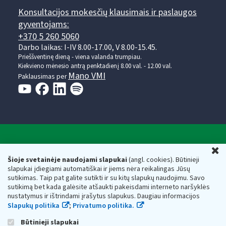
Konsultacijos mokesčių klausimais ir paslaugos
gyventojams:
+370 5 260 5060
Darbo laikas: I-IV 8.00-17.00, V 8.00-15.45.
Prieššventinę dieną - viena valanda trumpiau.
Kiekvieno mėnesio antrą penktadienį 8.00 val. - 12.00 val.
Mano VMI
Paklausimas per
Valstybinė mokesčių inspekcija prie Lietuvos
U
Respublikos finansų ministerijos
Šioje svetainėje naudojami slapukai
(angl. cookies). Būtinieji
slapukai įdiegiami automatiškai ir jiems nėra reikalingas Jūsų
Biudžetinė įstaiga. Juridinio asmens kodas — 188659752,
sutikimas. Taip pat galite sutikti ir su kitų slapukų naudojimu. Savo
adresas: Vasario 16-osios g. 14, 01107 Vilnius, Lietuva, el.paštas:
sutikimą bet kada galėsite atšaukti pakeisdami interneto naršyklės
vmi@vmi.lt
, E. pristatymo dėžutės adresas 188659752
nustatymus ir ištrindami įrašytus slapukus. Daugiau informacijos
Duomenys apie Valstybinę mokesčių inspekciją prie Lietuvos
Slapukų politika
;
Privatumo politika.
Respublikos finansų ministerijos kaupiami ir saugomi Juridinių
asmenų registre
Būtinieji slapukai