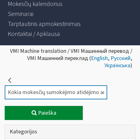
Mokesčių kalendorius
Seminarai
Tarptautinis apmokestinimas
Kontaktai / Apklausa
VMI Machine translation / VMI Машинный перевод /
VMI Машинний переклад (
English
,
Русский
,
Українська
)
Paieška
Kategorijos