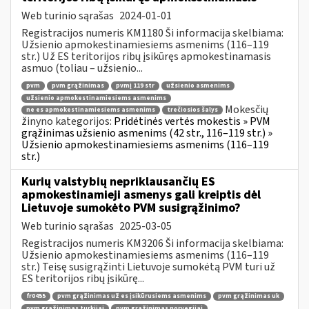
Web turinio sąrašas
2024-01-01
Registracijos numeris KM1180 Ši informacija skelbiama:
Užsienio apmokestinamiesiems asmenims (116–119
str.) Už ES teritorijos ribų įsikūręs apmokestinamasis
asmuo (toliau – užsienio...
pvm
pvm grąžinimas
pvmį 119 str
užsienio asmenims
užsienio apmokestinamiesiems asmenims
Mokesčių
ne es apmokestinamiesiems asmenims
trečiosios šalys
žinyno kategorijos:
Pridėtinės vertės mokestis » PVM
grąžinimas užsienio asmenims (42 str., 116–119 str.) »
Užsienio apmokestinamiesiems asmenims (116–119
str.)
Kurių valstybių nepriklausančių ES
apmokestinamieji asmenys gali kreiptis dėl
Lietuvoje sumokėto PVM susigrąžinimo?
Web turinio sąrašas
2025-03-05
Registracijos numeris KM3206 Ši informacija skelbiama:
Užsienio apmokestinamiesiems asmenims (116–119
str.) Teisę susigrąžinti Lietuvoje sumokėtą PVM turi už
ES teritorijos ribų įsikūrę...
fr0455
pvm grąžinimas už es įsikūrusiems asmenims
pvm grąžinimas uk
pvm grąžinimas turkijai
pvm grąžinimas norvegijai