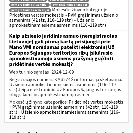
pvm grąžinimas islandijai
pvm grąžinimas kanadai
Mokesčių žinyno kategorijos:
pvm grąžinimas šveicarijai
Pridėtinės vertės mokestis » PVM grąžinimas užsienio
asmenims (42 str., 116–119 str.) » Užsienio
apmokestinamiesiems asmenims (116–119 str.)
Kaip užsienio juridinis asmuo (neregistruotas
Lietuvoje) gali pirmą kartą prisijungti prie
Mano VMI norėdamas pateikti elektroninį Už
Europos Sąjungos teritorijos ribų įsikūrusio
apmokestinamojo asmens prašymą grąžinti
pridėtinės vertės mokestį?
Web turinio sąrašas
2024-12-09
Registracijos numeris KM3274 Ši informacija skelbiama:
Užsienio apmokestinamiesiems asmenims (116–119
str.) Jeigu elektroninio Už Europos Sąjungos teritorijos
ribų įsikūrusio apmokestinamojo asmens...
Mokesčių žinyno kategorijos:
Pridėtinės vertės mokestis
» PVM grąžinimas užsienio asmenims (42 str., 116–119
str.) » Užsienio apmokestinamiesiems asmenims (116–
119 str.)