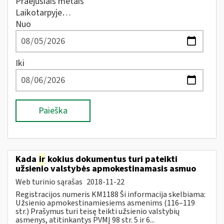
Praėjusiais metais
Laikotarpyje…
Nuo
Iki
Paieška
Kada
ir
kokius dokumentus turi pateikti
užsienio valstybės apmokestinamasis asmuo
Web turinio sąrašas
2018-11-22
Registracijos numeris KM1188 Ši informacija skelbiama:
Užsienio apmokestinamiesiems asmenims (116–119
str.) Prašymus turi teisę teikti užsienio valstybių
asmenys, atitinkantys PVMĮ 98 str. 5 ir 6...