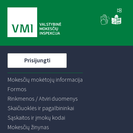
Prisijungti
Mokesčių mokėtojų informacija
Formos
Rinkmenos / Atviri duomenys
Skaičiuoklės ir pagalbininkai
Sąskaitos ir įmokų kodai
Mokesčių žinynas