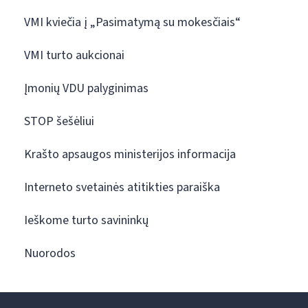
VMI kviečia į „Pasimatymą su mokesčiais“
VMI turto aukcionai
Įmonių VDU palyginimas
STOP šešėliui
Krašto apsaugos ministerijos informacija
Interneto svetainės atitikties paraiška
Ieškome turto savininkų
Nuorodos