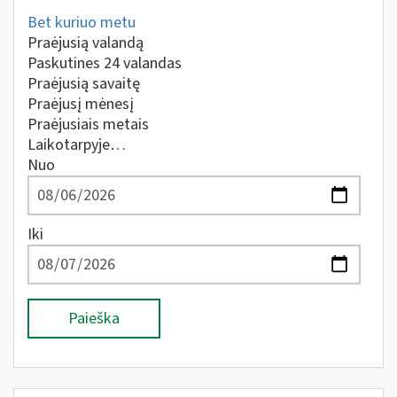
Bet kuriuo metu
Praėjusią valandą
Paskutines 24 valandas
Praėjusią savaitę
Praėjusį mėnesį
Praėjusiais metais
Laikotarpyje…
Nuo
Iki
Paieška