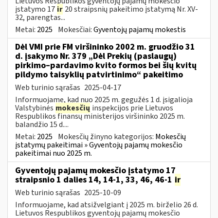
Lietuvos Respublikos gyventojų pajamų mokesčio
įstatymo 17
ir
20 straipsnių pakeitimo įstatymą Nr. XV-
32, parengtas...
Metai:
2025
Mokesčiai:
Gyventojų pajamų mokestis
Dėl VMI prie FM viršininko 2002 m. gruodžio 31
d. įsakymo Nr. 379 „Dėl Prekių (paslaugų)
pirkimo–pardavimo kvito formos bei šių kvitų
pildymo taisyklių patvirtinimo“ pakeitimo
Web turinio sąrašas
2025-04-17
Informuojame, kad nuo 2025 m. gegužės 1 d. įsigalioja
Valstybinės
mokesčių
inspekcijos prie Lietuvos
Respublikos finansų ministerijos viršininko 2025 m.
balandžio 15 d....
Metai:
2025
Mokesčių žinyno kategorijos:
Mokesčių
įstatymų pakeitimai » Gyventojų pajamų mokesčio
pakeitimai nuo 2025 m.
Gyventojų pajamų mokesčio įstatymo 17
straipsnio 1 dalies 14, 14-1, 33, 46, 46-1
ir
Web turinio sąrašas
2025-10-09
Informuojame, kad atsižvelgiant į 2025 m. birželio 26 d.
Lietuvos Respublikos gyventojų pajamų mokesčio