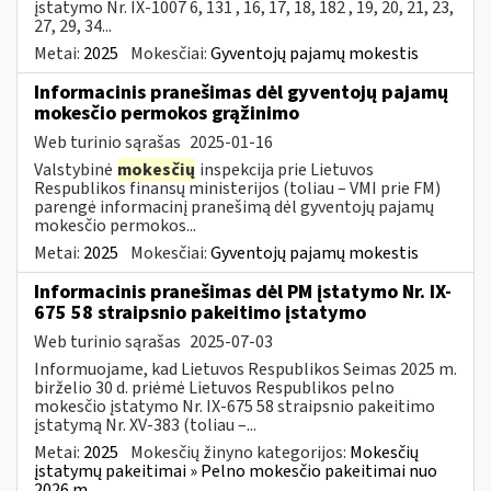
įstatymo Nr. IX-1007 6, 131 , 16, 17, 18, 182 , 19, 20, 21, 23,
27, 29, 34...
Metai:
2025
Mokesčiai:
Gyventojų pajamų mokestis
Informacinis pranešimas dėl gyventojų pajamų
mokesčio permokos grąžinimo
Web turinio sąrašas
2025-01-16
Valstybinė
mokesčių
inspekcija prie Lietuvos
Respublikos finansų ministerijos (toliau – VMI prie FM)
parengė informacinį pranešimą dėl gyventojų pajamų
mokesčio permokos...
Metai:
2025
Mokesčiai:
Gyventojų pajamų mokestis
Informacinis pranešimas dėl PM įstatymo Nr. IX-
675 58 straipsnio pakeitimo įstatymo
Web turinio sąrašas
2025-07-03
Informuojame, kad Lietuvos Respublikos Seimas 2025 m.
birželio 30 d. priėmė Lietuvos Respublikos pelno
mokesčio įstatymo Nr. IX-675 58 straipsnio pakeitimo
įstatymą Nr. XV-383 (toliau –...
Metai:
2025
Mokesčių žinyno kategorijos:
Mokesčių
įstatymų pakeitimai » Pelno mokesčio pakeitimai nuo
2026 m.