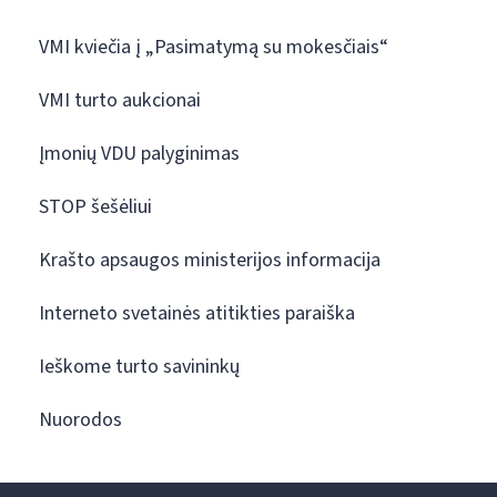
VMI kviečia į „Pasimatymą su mokesčiais“
VMI turto aukcionai
Įmonių VDU palyginimas
STOP šešėliui
Krašto apsaugos ministerijos informacija
Interneto svetainės atitikties paraiška
Ieškome turto savininkų
Nuorodos