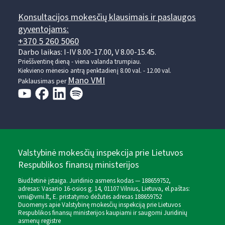
Konsultacijos mokesčių klausimais ir paslaugos
gyventojams:
+370 5 260 5060
Darbo laikas: I-IV 8.00-17.00, V 8.00-15.45.
Prieššventinę dieną - viena valanda trumpiau.
Kiekvieno mėnesio antrą penktadienį 8.00 val. - 12.00 val.
Mano VMI
Paklausimas per
Valstybinė mokesčių inspekcija prie Lietuvos
Respublikos finansų ministerijos
Biudžetinė įstaiga. Juridinio asmens kodas — 188659752,
adresas: Vasario 16-osios g. 14, 01107 Vilnius, Lietuva, el.paštas:
vmi@vmi.lt
, E. pristatymo dėžutės adresas 188659752
Duomenys apie Valstybinę mokesčių inspekciją prie Lietuvos
Respublikos finansų ministerijos kaupiami ir saugomi Juridinių
asmenų registre