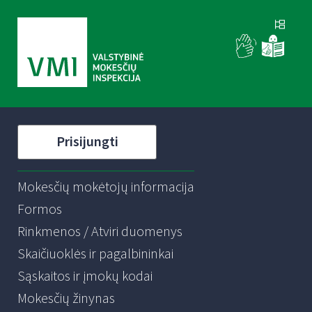
Prisijungti
Mokesčių mokėtojų informacija
Formos
Rinkmenos / Atviri duomenys
Skaičiuoklės ir pagalbininkai
Sąskaitos ir įmokų kodai
Mokesčių žinynas