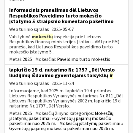
Informacinis pranešimas dėl Lietuvos
Respublikos Paveldimo turto mokesčio
įstatymo 5 straipsnio komentaro pakeitimo
Web turinio sąrašas
2025-05-07
Valstybinė
mokesčių
inspekcija prie Lietuvos
Respublikos finansų ministerijos (toliau – VMI prie FM)
praneša, kad Lietuvos Respublikos paveldimo turto
mokesčio įstatymo 5...
Metai:
2025
Mokesčiai:
Paveldimo turto mokestis
lapkričio 19 d. nutarimo Nr. 1797 „Dėl Verslo
liudijimų išdavimo gyventojams taisyklių
ir
Web turinio sąrašas
2025-11-24
Informuojame, kad 2025 m. lapkričio 19 d. priimtas
Lietuvos Respublikos Vyriausybės nutarimas Nr. 811 „Dėl
Lietuvos Respublikos Vyriausybės 2002 m. lapkričio 19 d.
nutarimo Nr. 1797 „Dėl Verslo...
Metai:
2025
Mokesčių žinyno kategorijos:
Mokesčių
įstatymų pakeitimai » Gyventojų pajamų mokesčio
pakeitimai nuo 2025 m.
Mokesčių įstatymų pakeitimai »
Gyventojų pajamų mokesčio pakeitimai nuo 2026 m.