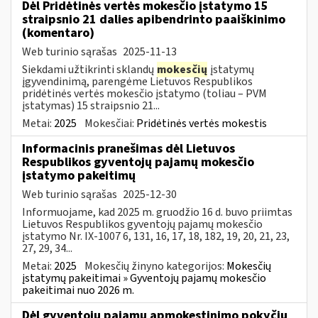
Dėl Pridėtinės vertės mokesčio įstatymo 15
straipsnio 21 dalies apibendrinto paaiškinimo
(komentaro)
Web turinio sąrašas
2025-11-13
Siekdami užtikrinti sklandų
mokesčių
įstatymų
įgyvendinimą, parengėme Lietuvos Respublikos
pridėtinės vertės mokesčio įstatymo (toliau – PVM
įstatymas) 15 straipsnio 21...
Metai:
2025
Mokesčiai:
Pridėtinės vertės mokestis
Informacinis pranešimas dėl Lietuvos
Respublikos gyventojų pajamų mokesčio
įstatymo pakeitimų
Web turinio sąrašas
2025-12-30
Informuojame, kad 2025 m. gruodžio 16 d. buvo priimtas
Lietuvos Respublikos gyventojų pajamų mokesčio
įstatymo Nr. IX-1007 6, 131, 16, 17, 18, 182, 19, 20, 21, 23,
27, 29, 34...
Metai:
2025
Mokesčių žinyno kategorijos:
Mokesčių
įstatymų pakeitimai » Gyventojų pajamų mokesčio
pakeitimai nuo 2026 m.
Dėl gyventojų pajamų apmokestinimo pokyčių