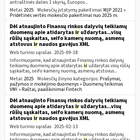
antraštinės dalies 1 skyrių, Europos...
Metai:
2025
Mokesčių įstatymų pakeitimai:
MĮP 2021 »
Pridėtinės vertės mokesčio pakeitimai nuo 2025 m.
Dėl atnaujinto Finansų rinkos dalyvių teikiamų
duomenų apie atidarytas
ir
uždarytas...visų
rūšių sąskaitas, seifo kamerų nuomą, asmenų
atstovus
ir
naudos gavėjus XML
Web turinio sąrašas
2025-09-18
Informuojame, kad atnaujintas Finansų rinkos dalyvių
teikiamų duomenų apie atidarytas
ir
uždarytas visų rūšių
sąskaitas, seifo kamerų nuomą, asmenų atstovus...
Metai:
2025
Mokesčių žinyno kategorijos:
Prašymai,
pažymos ir mokėjimo duomenys » Duomenų teikimas
VMI » Raštai, paaiškinimai Fintech
Dėl atnaujinto Finansų rinkos dalyvių teikiamų
duomenų apie atidarytas
ir
uždarytas...visų
rūšių sąskaitas, seifo kamerų nuomą, asmenų
atstovus
ir
naudos gavėjus XML
Web turinio sąrašas
2025-02-13
Informuojame, kad atnaujintas Finansų rinkos dalyvių
teikiamų duomenų apie atidarytas
ir
uždarytas visų rūšių