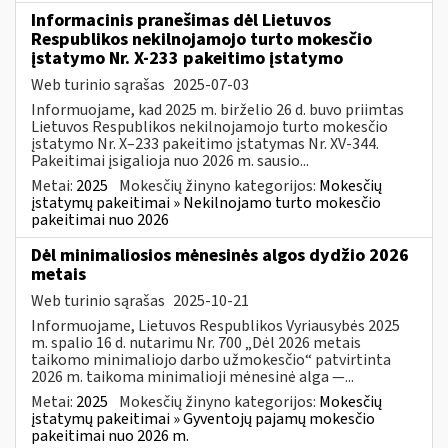
Informacinis pranešimas dėl Lietuvos
Respublikos nekilnojamojo turto mokesčio
įstatymo Nr. X-233 pakeitimo įstatymo
Web turinio sąrašas
2025-07-03
Informuojame, kad 2025 m. birželio 26 d. buvo priimtas
Lietuvos Respublikos nekilnojamojo turto mokesčio
įstatymo Nr. X–233 pakeitimo įstatymas Nr. XV-344.
Pakeitimai įsigalioja nuo 2026 m. sausio...
Metai:
2025
Mokesčių žinyno kategorijos:
Mokesčių
įstatymų pakeitimai » Nekilnojamo turto mokesčio
pakeitimai nuo 2026
Dėl minimaliosios mėnesinės algos dydžio 2026
metais
Web turinio sąrašas
2025-10-21
Informuojame, Lietuvos Respublikos Vyriausybės 2025
m. spalio 16 d. nutarimu Nr. 700 „Dėl 2026 metais
taikomo minimaliojo darbo užmokesčio“ patvirtinta
2026 m. taikoma minimalioji mėnesinė alga —...
Metai:
2025
Mokesčių žinyno kategorijos:
Mokesčių
įstatymų pakeitimai » Gyventojų pajamų mokesčio
pakeitimai nuo 2026 m.