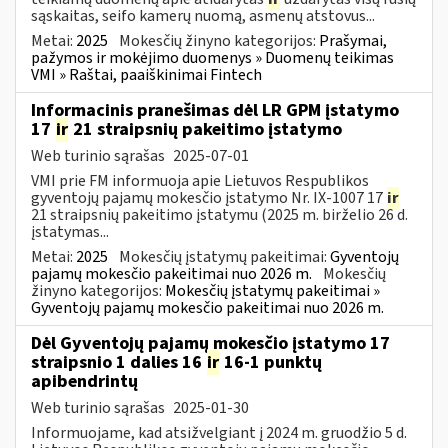
sąskaitas, seifo kamerų nuomą, asmenų atstovus...
Metai:
2025
Mokesčių žinyno kategorijos:
Prašymai,
pažymos ir mokėjimo duomenys » Duomenų teikimas
VMI » Raštai, paaiškinimai Fintech
Informacinis pranešimas dėl LR GPM įstatymo
17
ir
21 straipsnių pakeitimo įstatymo
Web turinio sąrašas
2025-07-01
VMI prie FM informuoja apie Lietuvos Respublikos
gyventojų pajamų mokesčio įstatymo Nr. IX-1007 17
ir
21 straipsnių pakeitimo įstatymu (2025 m. birželio 26 d.
įstatymas...
Metai:
2025
Mokesčių įstatymų pakeitimai:
Gyventojų
pajamų mokesčio pakeitimai nuo 2026 m.
Mokesčių
žinyno kategorijos:
Mokesčių įstatymų pakeitimai »
Gyventojų pajamų mokesčio pakeitimai nuo 2026 m.
Dėl Gyventojų pajamų mokesčio įstatymo 17
straipsnio 1 dalies 16
ir
16-1 punktų
apibendrintų
Web turinio sąrašas
2025-01-30
Informuojame, kad atsižvelgiant į 2024 m. gruodžio 5 d.