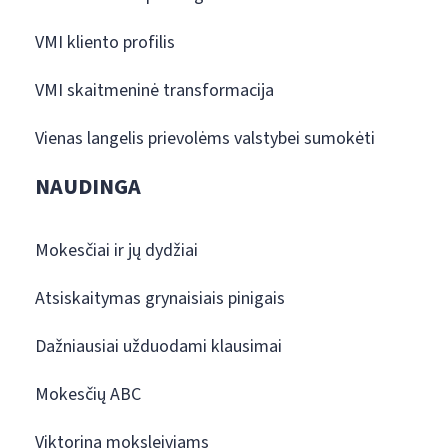
VMI kliento profilis
VMI skaitmeninė transformacija
Vienas langelis prievolėms valstybei sumokėti
NAUDINGA
Mokesčiai ir jų dydžiai
Atsiskaitymas grynaisiais pinigais
Dažniausiai užduodami klausimai
Mokesčių ABC
Viktorina moksleiviams