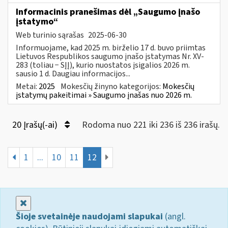
Informacinis pranešimas dėl „Saugumo įnašo
įstatymo“
Web turinio sąrašas
2025-06-30
Informuojame, kad 2025 m. birželio 17 d. buvo priimtas
Lietuvos Respublikos saugumo įnašo įstatymas Nr. XV-
283 (toliau − SĮĮ), kurio nuostatos įsigalios 2026 m.
sausio 1 d. Daugiau informacijos...
Metai:
2025
Mokesčių žinyno kategorijos:
Mokesčių
įstatymų pakeitimai » Saugumo įnašas nuo 2026 m.
20 Įrašų(-ai)
Rodoma nuo 221 iki 236 iš 236 irašų.
1
...
10
11
12
Uždaryti
Šioje svetainėje naudojami slapukai
(angl.