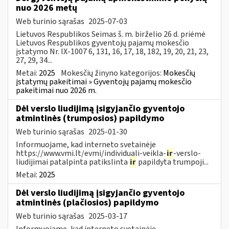
nuo 2026 metų
Web turinio sąrašas
2025-07-03
Lietuvos Respublikos Seimas š. m. birželio 26 d. priėmė
Lietuvos Respublikos gyventojų pajamų mokesčio
įstatymo Nr. IX-1007 6, 131, 16, 17, 18, 182, 19, 20, 21, 23,
27, 29, 34...
Metai:
2025
Mokesčių žinyno kategorijos:
Mokesčių
įstatymų pakeitimai » Gyventojų pajamų mokesčio
pakeitimai nuo 2026 m.
Dėl verslo liudijimą įsigyjančio gyventojo
atmintinės (trumposios) papildymo
Web turinio sąrašas
2025-01-30
Informuojame, kad interneto svetainėje
https://www.vmi.lt/evmi/individuali-veikla-
ir
-verslo-
liudijimai patalpinta patikslinta
ir
papildyta trumpoji...
Metai:
2025
Dėl verslo liudijimą įsigyjančio gyventojo
atmintinės (plačiosios) papildymo
Web turinio sąrašas
2025-03-17
Informuojame, kad interneto svetainėje