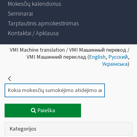
Mokesčių kalendorius
Seminarai
Tarptautinis apmokestinimas
Kontaktai / Apklausa
VMI Machine translation / VMI Машинный перевод /
VMI Машинний переклад (
English
,
Русский
,
Українська
)
Paieška
Kategorijos