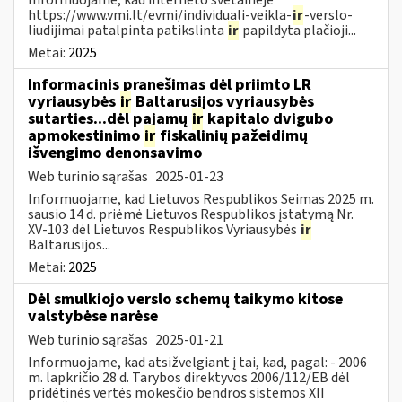
https://www.vmi.lt/evmi/individuali-veikla-
ir
-verslo-
liudijimai patalpinta patikslinta
ir
papildyta plačioji...
Metai:
2025
Informacinis pranešimas dėl priimto LR
vyriausybės
ir
Baltarusijos vyriausybės
sutarties...dėl pajamų
ir
kapitalo dvigubo
apmokestinimo
ir
fiskalinių pažeidimų
išvengimo denonsavimo
Web turinio sąrašas
2025-01-23
Informuojame, kad Lietuvos Respublikos Seimas 2025 m.
sausio 14 d. priėmė Lietuvos Respublikos įstatymą Nr.
XV-103 dėl Lietuvos Respublikos Vyriausybės
ir
Baltarusijos...
Metai:
2025
Dėl smulkiojo verslo schemų taikymo kitose
valstybėse narėse
Web turinio sąrašas
2025-01-21
Informuojame, kad atsižvelgiant į tai, kad, pagal: - 2006
m. lapkričio 28 d. Tarybos direktyvos 2006/112/EB dėl
pridėtinės vertės mokesčio bendros sistemos XII