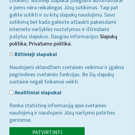
cookies). Būtinieji slapukai įdiegiami automatiškai
ir jiems nėra reikalingas Jūsų sutikimas. Taip pat
galite sutikti ir su kitų slapukų naudojimu. Savo
sutikimą bet kada galėsite atšaukti pakeisdami
interneto naršyklės nustatymus ir ištrindami
įrašytus slapukus. Daugiau informacijos
Slapukų
politika
;
Privatumo politika.
Būtinieji slapukai
Naudojami sklandžiam svetainės veikimui ir įgalina
pagrindines svetainės funkcijas. Be šių slapukų
svetainė negali tinkamai veikti.
Analitiniai slapukai
Renka statistinę informaciją apie svetainės
naudojimą ir naudojami Jūsų naršymo patirties
gerinimui.
PATVIRTINTI