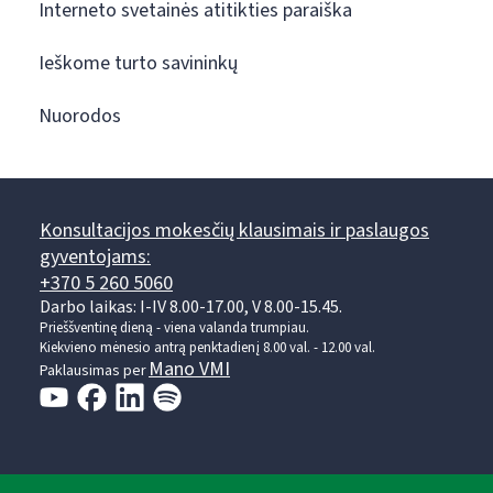
Interneto svetainės atitikties paraiška
Ieškome turto savininkų
Nuorodos
Konsultacijos mokesčių klausimais ir paslaugos
gyventojams:
+370 5 260 5060
Darbo laikas: I-IV 8.00-17.00, V 8.00-15.45.
Prieššventinę dieną - viena valanda trumpiau.
Kiekvieno mėnesio antrą penktadienį 8.00 val. - 12.00 val.
Mano VMI
Paklausimas per