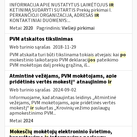
INFORMACIJA APIE NUSTATYTUS LAIMĖTOJUS
IR
KETINIMĄ SUDARYTI SUTARTIS Prekių pirkimai I.
PERKANČIOJI ORGANIZACIJA, ADRESAS
IR
KONTAKTINIAI DUOMENYS:...
Metai:
2020
Pagrindinis:
Viešieji pirkimai
PVM atskaitos tikslinimas
Web turinio sąrašas
2018-11-29
PVM atskaita turi būti tikslinama tokiais atvejais: kai
po
mokestinio laikotarpio PVM deklaraci
jos
pateikimo
PVM mokėtojas dalį prekių grąžina, iš...
Atmintinė vežėjams, PVM mokėtojams, apie
pridėtinės vertės mokestį“ atnaujinimo
ir
Web turinio sąrašas
2024-09-02
Informuojame, kad atnaujintas leidinys „Atmintinė
vežėjams, PVM mokėtojams, apie pridėtinės vertės
mokestį“
ir
sukurtas „Krovinių vežimo paslaugų
apmokestinimo PVM...
Metai:
2024
Mokesčių
mokėtojų elektroninio švietimo,