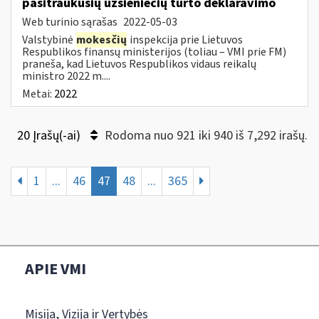
pasitraukusių užsieniečių turto deklaravimo
Web turinio sąrašas
2022-05-03
Valstybinė
mokesčių
inspekcija prie Lietuvos
Respublikos finansų ministerijos (toliau – VMI prie FM)
praneša, kad Lietuvos Respublikos vidaus reikalų
ministro 2022 m....
Metai:
2022
20 Įrašų(-ai)
Rodoma nuo 921 iki 940 iš 7,292 irašų.
1
...
46
47
48
...
365
APIE VMI
Misija, Vizija ir Vertybės