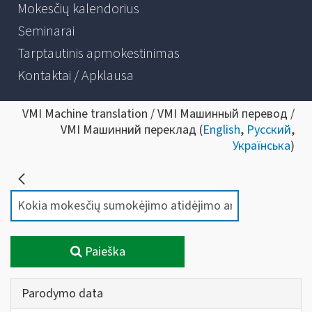
Mokesčių kalendorius
Seminarai
Tarptautinis apmokestinimas
Kontaktai / Apklausa
VMI Machine translation / VMI Машинный перевод /
VMI Машинний переклад (
English
,
Русский
,
Українська
)
Paieška
Parodymo data