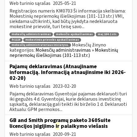
Web turinio sąrašas
2025-05-21
Registracijos numeris KM0703 Ši informacija skelbiama:
Mokestinių nepriemokų išieškojimas (101-113 str.) VMI,
siekdama užtikrinti, kad būtų įvykdyta nedeklaruota
mokestinė prievolė, turi teisę savo...
mokesčių administravimas
mokesčio apskaičiavimas
maį 104-1 str.
fr1119
mokestinės prievolės apskaičiavimas
Mokesčių žinyno
mokesčių administratoriaus iniciatyva.
kategorijos:
Mokesčių administravimas » Mokestinių
nepriemokų išieškojimas (101-113 str.)
Pajamų deklaravimas (Atnaujiname
informaciją. Informaciją atnaujinsime iki 2026-
02-20)
Web turinio sąrašas
2023-02-20
Pajamų deklaravimas Gyventojai pajamas deklaruoti turi
iki gegužės 4 d. Gyventojai, kurie deklaruos investicinę
sąskaitą, deklaraciją gali teikti iki birželio 1 d. Deklaruoti
Aktualu: GPM permokos...
GB and Smith programų paketo 360Suite
licencijos įsigijimo
ir
palaikymo viešasis
Web turinio sąrašas
2020-09-21