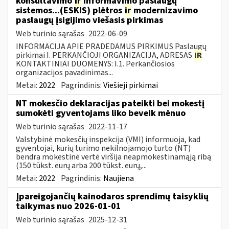
konsultavimo
ir
informavimo paslaugų
sistemos...(ESKIS) plėtros
ir
modernizavimo
paslaugų įsigijimo viešasis pirkimas
Web turinio sąrašas
2022-06-09
INFORMACIJA APIE PRADEDAMUS PIRKIMUS Paslaugų
pirkimai I. PERKANČIOJI ORGANIZACIJA, ADRESAS
IR
KONTAKTINIAI DUOMENYS: I.1. Perkančiosios
organizacijos pavadinimas...
Metai:
2022
Pagrindinis:
Viešieji pirkimai
NT mokesčio deklaracijas pateikti bei mokestį
sumokėti gyventojams liko beveik mėnuo
Web turinio sąrašas
2022-11-17
Valstybinė mokesčių inspekcija (VMI) informuoja, kad
gyventojai, kurių turimo nekilnojamojo turto (NT)
bendra mokestinė vertė viršija neapmokestinamąją ribą
(150 tūkst. eurų arba 200 tūkst. eurų,...
Metai:
2022
Pagrindinis:
Naujiena
Įpareigojančių kainodaros sprendimų taisyklių
taikymas nuo 2026-01-01
Web turinio sąrašas
2025-12-31