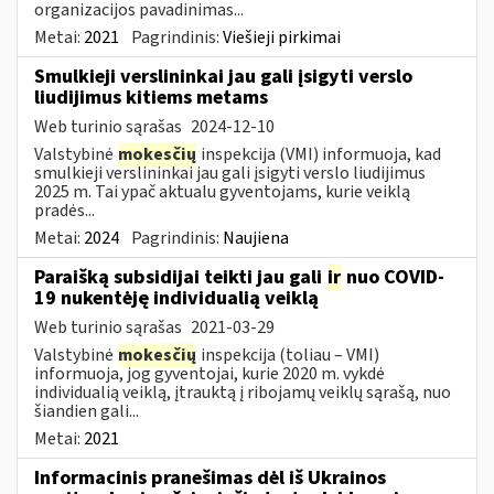
organizacijos pavadinimas...
Metai:
2021
Pagrindinis:
Viešieji pirkimai
Smulkieji verslininkai jau gali įsigyti verslo
liudijimus kitiems metams
Web turinio sąrašas
2024-12-10
Valstybinė
mokesčių
inspekcija (VMI) informuoja, kad
smulkieji verslininkai jau gali įsigyti verslo liudijimus
2025 m. Tai ypač aktualu gyventojams, kurie veiklą
pradės...
Metai:
2024
Pagrindinis:
Naujiena
Paraišką subsidijai teikti jau gali
ir
nuo COVID-
19 nukentėję individualią veiklą
Web turinio sąrašas
2021-03-29
Valstybinė
mokesčių
inspekcija (toliau – VMI)
informuoja, jog gyventojai, kurie 2020 m. vykdė
individualią veiklą, įtrauktą į ribojamų veiklų sąrašą, nuo
šiandien gali...
Metai:
2021
Informacinis pranešimas dėl iš Ukrainos