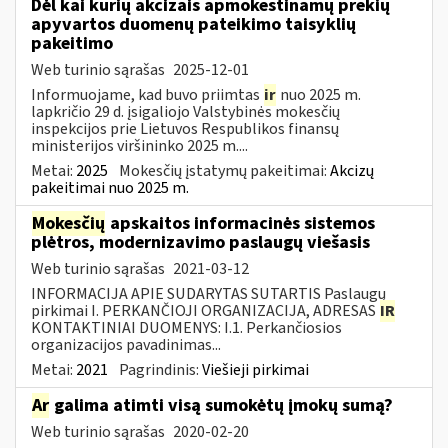
Dėl kai kurių akcizais apmokestinamų prekių
apyvartos duomenų pateikimo taisyklių
pakeitimo
Web turinio sąrašas
2025-12-01
Informuojame, kad buvo priimtas
ir
nuo 2025 m.
lapkričio 29 d. įsigaliojo Valstybinės mokesčių
inspekcijos prie Lietuvos Respublikos finansų
ministerijos viršininko 2025 m....
Metai:
2025
Mokesčių įstatymų pakeitimai:
Akcizų
pakeitimai nuo 2025 m.
Mokesčių
apskaitos informacinės sistemos
plėtros, modernizavimo paslaugų viešasis
Web turinio sąrašas
2021-03-12
INFORMACIJA APIE SUDARYTAS SUTARTIS Paslaugų
pirkimai I. PERKANČIOJI ORGANIZACIJA, ADRESAS
IR
KONTAKTINIAI DUOMENYS: I.1. Perkančiosios
organizacijos pavadinimas...
Metai:
2021
Pagrindinis:
Viešieji pirkimai
Ar
galima atimti visą sumokėtų įmokų sumą?
Web turinio sąrašas
2020-02-20