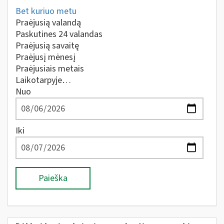
Bet kuriuo metu
Praėjusią valandą
Paskutines 24 valandas
Praėjusią savaitę
Praėjusį mėnesį
Praėjusiais metais
Laikotarpyje…
Nuo
Iki
Paieška