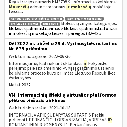
Registracijos numeris KM3708 Ši informacija skelbiama:
Mokesčių
administratoriaus
ir
mokesčių
mokėtojo
teisės...
kainodaros įpareigojančių sprendimai
įpareigojantys sprendimai
Mokesčių žinyno kategorijos:
prašymų pateikimas
kainodaros
Mokesčių administravimas » Mokesčių administratoriaus
ir mokesčių mokėtojo teisės ir pareigos (32-42 s
Dėl 2022 m. birželio 29 d. Vyriausybės nutarimo
Nr. 679 priėmimo
Web turinio sąrašas
2022-06-30
Informuojame, kad siekiant sklandaus
ir
kokybiško
perėjimo prie skaitmeninio PVM[1] grąžinimo užsienio
keleiviams proceso buvo priimtas Lietuvos Respublikos
Vyriausybės...
Metai:
2022
VMI informacinių išteklių virtualios platformos
plėtros viešasis pirkimas
Web turinio sąrašas
2021-10-18
INFORMACIJA APIE SUDARYTAS SUTARTIS Prekių
pirkimai I. PERKANČIOJI ORGANIZACIJA, ADRESAS
IR
KONTAKTINIAI DUOMENYS: I.1. Perkančiosios