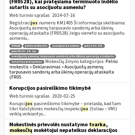
(FR0528), kai pratęsiama terminuoto indėlio
sutartis su asocijuotu asmeniu?
Web turinio sąrašas
2024-07-16
Registraci
jos
numeris KM1405 Ši informacija skelbiama:
Asocijuotų asmenų tarpusavio sandorių arba ūkinių
operacijų ataskaita (FR0528) Jeigu vieneto su asocijuotu
asmeniu...
fr0528
pelno mokestis
asocijuotas asmuo
pmį 2 str. 8 d.
pmį 50 str. 2 d. 1 p.
asocijuotų asmenų tarpusavio sandorių arba ūkinių operacijų ataskaita
Mokesčių žinyno kategorijos:
Pelno
sutarties pratęsimas
mokestis » Deklaravimas » Asocijuotų asmenų
tarpusavio sandorių arba ūkinių operacijų ataskaita
(FR05
Korupcijos pasireiškimo tikimybė
Web turinio sąrašas
2020-02-25
Korupci
jos
pasireiškimo tikimybė – prielaida, kad tam
tikri Valstybinės mokesčių inspekci
jos
(toliau – VMI)
veiklą veikiantys...
Mokestinės prievolės nustatymo
tvarka
,
mokesčių
mokėtojui nepateikus deklaracijos