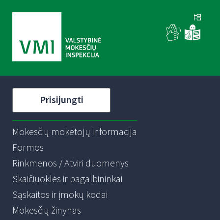
Prisijungti
Mokesčių mokėtojų informacija
Formos
Rinkmenos / Atviri duomenys
Skaičiuoklės ir pagalbininkai
Sąskaitos ir įmokų kodai
Mokesčių žinynas