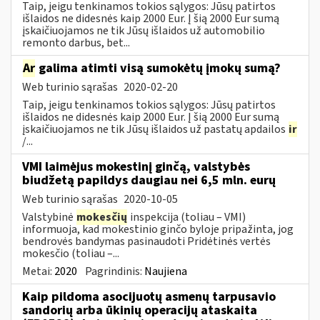
Taip, jeigu tenkinamos tokios sąlygos: Jūsų patirtos
išlaidos ne didesnės kaip 2000 Eur. Į šią 2000 Eur sumą
įskaičiuojamos ne tik Jūsų išlaidos už automobilio
remonto darbus, bet...
Ar
galima atimti visą sumokėtų įmokų sumą?
Web turinio sąrašas
2020-02-20
Taip, jeigu tenkinamos tokios sąlygos: Jūsų patirtos
išlaidos ne didesnės kaip 2000 Eur. Į šią 2000 Eur sumą
įskaičiuojamos ne tik Jūsų išlaidos už pastatų apdailos
ir
/...
VMI laimėjus mokestinį ginčą, valstybės
biudžetą papildys daugiau nei 6,5 mln. eurų
Web turinio sąrašas
2020-10-05
Valstybinė
mokesčių
inspekcija (toliau – VMI)
informuoja, kad mokestinio ginčo byloje pripažinta, jog
bendrovės bandymas pasinaudoti Pridėtinės vertės
mokesčio (toliau –...
Metai:
2020
Pagrindinis:
Naujiena
Kaip pildoma asocijuotų asmenų tarpusavio
sandorių arba ūkinių operacijų ataskaita