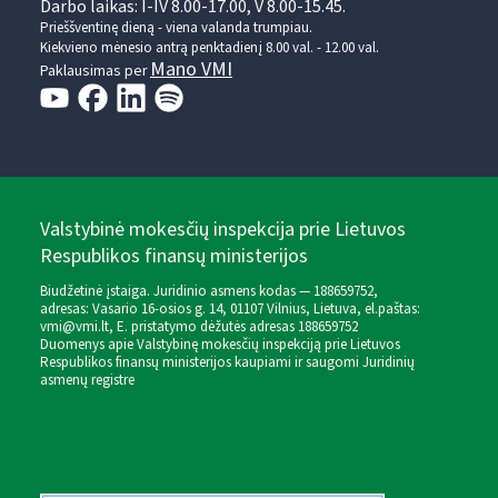
Darbo laikas: I-IV 8.00-17.00, V 8.00-15.45.
Prieššventinę dieną - viena valanda trumpiau.
Kiekvieno mėnesio antrą penktadienį 8.00 val. - 12.00 val.
Mano VMI
Paklausimas per
Valstybinė mokesčių inspekcija prie Lietuvos
Respublikos finansų ministerijos
Biudžetinė įstaiga. Juridinio asmens kodas — 188659752,
adresas: Vasario 16-osios g. 14, 01107 Vilnius, Lietuva, el.paštas:
vmi@vmi.lt
, E. pristatymo dėžutės adresas 188659752
Duomenys apie Valstybinę mokesčių inspekciją prie Lietuvos
Respublikos finansų ministerijos kaupiami ir saugomi Juridinių
asmenų registre