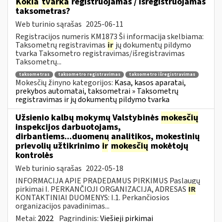
Kokia
tvarka
registruojamas / išregistruojamas
taksometras?
Web turinio sąrašas
2025-06-11
Registracijos numeris KM1873 Ši informacija skelbiama:
Taksometrų registravimas
ir
jų dokumentų pildymo
tvarka Taksometro registravimas/išregistravimas
Taksometrų...
taksometras
taksometro registravimas
taksometro išregistravimas
Mokesčių žinyno kategorijos:
Kasa, kasos aparatai,
prekybos automatai, taksometrai » Taksometrų
registravimas ir jų dokumentų pildymo tvarka
Užsienio kalbų mokymų Valstybinės
mokesčių
inspekcijos darbuotojams,
dirbantiems...duomenų analitikos, mokestinių
prievolių užtikrinimo
ir
mokesčių
mokėtojų
kontrolės
Web turinio sąrašas
2022-05-18
INFORMACIJA APIE PRADEDAMUS PIRKIMUS Paslaugų
pirkimai I. PERKANČIOJI ORGANIZACIJA, ADRESAS
IR
KONTAKTINIAI DUOMENYS: I.1. Perkančiosios
organizacijos pavadinimas...
Metai:
2022
Pagrindinis:
Viešieji pirkimai