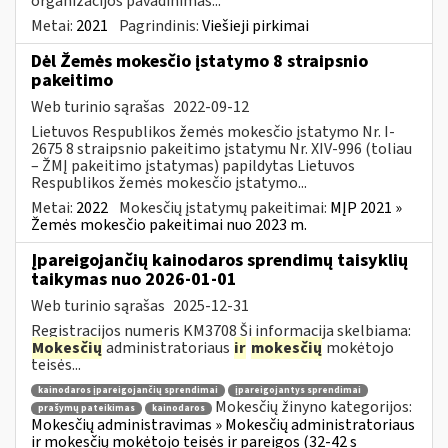
organizacijos pavadinimas...
Metai:
2021
Pagrindinis:
Viešieji pirkimai
Dėl Žemės mokesčio įstatymo 8 straipsnio
pakeitimo
Web turinio sąrašas
2022-09-12
Lietuvos Respublikos žemės mokesčio įstatymo Nr. I-
2675 8 straipsnio pakeitimo įstatymu Nr. XIV-996 (toliau
– ŽMĮ pakeitimo įstatymas) papildytas Lietuvos
Respublikos žemės mokesčio įstatymo...
Metai:
2022
Mokesčių įstatymų pakeitimai:
MĮP 2021 »
Žemės mokesčio pakeitimai nuo 2023 m.
Įpareigojančių kainodaros sprendimų taisyklių
taikymas nuo 2026-01-01
Web turinio sąrašas
2025-12-31
Registracijos numeris KM3708 Ši informacija skelbiama:
Mokesčių
administratoriaus
ir
mokesčių
mokėtojo
teisės...
kainodaros įpareigojančių sprendimai
įpareigojantys sprendimai
Mokesčių žinyno kategorijos:
prašymų pateikimas
kainodaros
Mokesčių administravimas » Mokesčių administratoriaus
ir mokesčių mokėtojo teisės ir pareigos (32-42 s