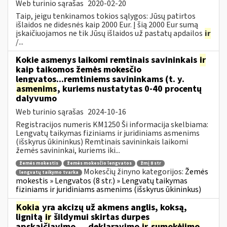
Web turinio sąrašas
2020-02-20
Taip, jeigu tenkinamos tokios sąlygos: Jūsų patirtos
išlaidos ne didesnės kaip 2000 Eur. Į šią 2000 Eur sumą
įskaičiuojamos ne tik Jūsų išlaidos už pastatų apdailos
ir
/...
Kokie asmenys laikomi remtinais savininkais
ir
kaip taikomos žemės mokesčio
lengvatos...remtiniems savininkams (t. y.
asmenims
, kuriems nustatytas 0-40 procentų
dalyvumo
Web turinio sąrašas
2024-10-16
Registracijos numeris KM1250 Ši informacija skelbiama:
Lengvatų taikymas fiziniams ir juridiniams asmenims
(išskyrus ūkininkus) Remtinais savininkais laikomi
žemės savininkai, kuriems iki...
žemės mokestis
žemės mokesčio lengvatos
žmį 8 str
Mokesčių žinyno kategorijos:
Žemės
lengvatų taikymo tvarka
mokestis » Lengvatos (8 str.) » Lengvatų taikymas
fiziniams ir juridiniams asmenims (išskyrus ūkininkus)
Kokia
yra akcizų už akmens anglis, koksą,
lignitą
ir
šildymui skirtas durpes
apskaičiavimo..., deklaravimo
ir
sumokėjimo