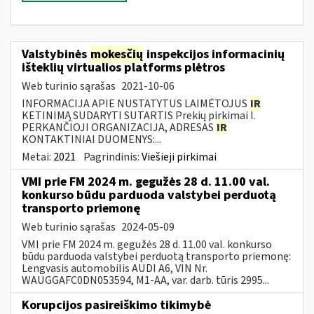
Valstybinės
mokesčių
inspekcijos informacinių
išteklių virtualios platforms plėtros
Web turinio sąrašas
2021-10-06
INFORMACIJA APIE NUSTATYTUS LAIMĖTOJUS
IR
KETINIMĄ SUDARYTI SUTARTIS Prekių pirkimai I.
PERKANČIOJI ORGANIZACIJA, ADRESAS
IR
KONTAKTINIAI DUOMENYS:...
Metai:
2021
Pagrindinis:
Viešieji pirkimai
VMI prie FM 2024 m. gegužės 28 d. 11.00 val.
konkurso būdu parduoda valstybei perduotą
transporto priemonę
Web turinio sąrašas
2024-05-09
VMI prie FM 2024 m. gegužės 28 d. 11.00 val. konkurso
būdu parduoda valstybei perduotą transporto priemonę:
Lengvasis automobilis AUDI A6, VIN Nr.
WAUGGAFC0DN053594, M1-AA, var. darb. tūris 2995...
Korupcijos pasireiškimo tikimybė