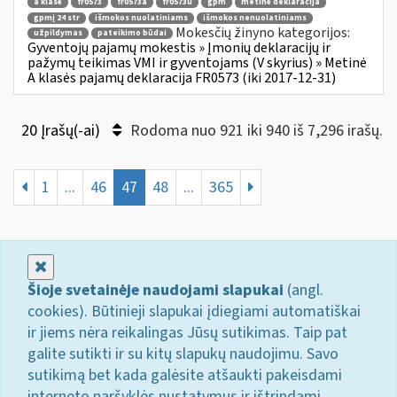
a klasė
fr0573
fr0573a
fr0573u
gpm
metinė deklaracija
gpmį 24 str
išmokos nuolatiniams
išmokos nenuolatiniams
Mokesčių žinyno kategorijos:
užpildymas
pateikimo būdai
Gyventojų pajamų mokestis » Įmonių deklaracijų ir
pažymų teikimas VMI ir gyventojams (V skyrius) » Metinė
A klasės pajamų deklaracija FR0573 (iki 2017-12-31)
20 Įrašų(-ai)
Rodoma nuo 921 iki 940 iš 7,296 irašų.
1
...
46
47
48
...
365
Uždaryti
Šioje svetainėje naudojami slapukai
(angl.
cookies). Būtinieji slapukai įdiegiami automatiškai
ir jiems nėra reikalingas Jūsų sutikimas. Taip pat
galite sutikti ir su kitų slapukų naudojimu. Savo
sutikimą bet kada galėsite atšaukti pakeisdami
interneto naršyklės nustatymus ir ištrindami