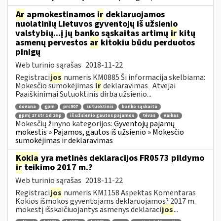
Ar
apmokestinamos
ir
deklaruojamos
nuolatinių Lietuvos gyventojų iš užsienio
valstybių...į jų banko sąskaitas artimų
ir
kitų
asmenų pervestos
ar
kitokiu būdu perduotos
pinigų
Web turinio sąrašas
2018-11-22
Registraci
jos
numeris KM0885 Ši informacija skelbiama:
Mokesčio sumokėjimas
ir
deklaravimas Atvejai
Paaiškinimai Sutuoktinis dirba užsienio...
dovana
gpm
prc907
sutuoktinis
banko sąskaita
gpmį 17 str 1 d 26 p
iš užsienio gautos pajamos
tėvas
vaikas
Mokesčių žinyno kategorijos:
Gyventojų pajamų
mokestis » Pajamos, gautos iš užsienio » Mokesčio
sumokėjimas ir deklaravimas
Kokia
yra metinės deklaracijos FR0573 pildymo
ir
teikimo 2017 m.?
Web turinio sąrašas
2018-11-22
Registraci
jos
numeris KM1158 Aspektas Komentaras
Kokios išmokos gyventojams deklaruojamos? 2017 m.
mokestį išskaičiuojantys asmenys deklaraci
jos
...