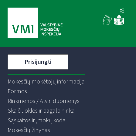
Prisijungti
Mokesčių mokėtojų informacija
Formos
Rinkmenos / Atviri duomenys
Skaičiuoklės ir pagalbininkai
Sąskaitos ir įmokų kodai
Mokesčių žinynas