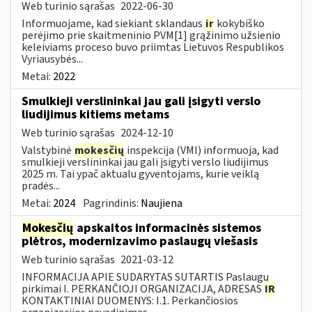
Web turinio sąrašas
2022-06-30
Informuojame, kad siekiant sklandaus
ir
kokybiško
perėjimo prie skaitmeninio PVM[1] grąžinimo užsienio
keleiviams proceso buvo priimtas Lietuvos Respublikos
Vyriausybės...
Metai:
2022
Smulkieji verslininkai jau gali įsigyti verslo
liudijimus kitiems metams
Web turinio sąrašas
2024-12-10
Valstybinė
mokesčių
inspekcija (VMI) informuoja, kad
smulkieji verslininkai jau gali įsigyti verslo liudijimus
2025 m. Tai ypač aktualu gyventojams, kurie veiklą
pradės...
Metai:
2024
Pagrindinis:
Naujiena
Mokesčių
apskaitos informacinės sistemos
plėtros, modernizavimo paslaugų viešasis
Web turinio sąrašas
2021-03-12
INFORMACIJA APIE SUDARYTAS SUTARTIS Paslaugų
pirkimai I. PERKANČIOJI ORGANIZACIJA, ADRESAS
IR
KONTAKTINIAI DUOMENYS: I.1. Perkančiosios