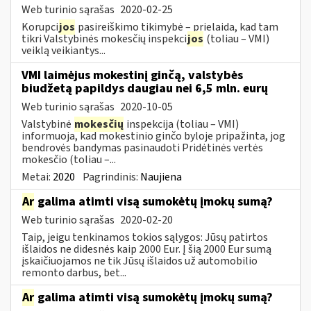
Web turinio sąrašas
2020-02-25
Korupci
jos
pasireiškimo tikimybė – prielaida, kad tam
tikri Valstybinės mokesčių inspekci
jos
(toliau – VMI)
veiklą veikiantys...
VMI laimėjus mokestinį ginčą, valstybės
biudžetą papildys daugiau nei 6,5 mln. eurų
Web turinio sąrašas
2020-10-05
Valstybinė
mokesčių
inspekcija (toliau – VMI)
informuoja, kad mokestinio ginčo byloje pripažinta, jog
bendrovės bandymas pasinaudoti Pridėtinės vertės
mokesčio (toliau –...
Metai:
2020
Pagrindinis:
Naujiena
Ar
galima atimti visą sumokėtų įmokų sumą?
Web turinio sąrašas
2020-02-20
Taip, jeigu tenkinamos tokios sąlygos: Jūsų patirtos
išlaidos ne didesnės kaip 2000 Eur. Į šią 2000 Eur sumą
įskaičiuojamos ne tik Jūsų išlaidos už automobilio
remonto darbus, bet...
Ar
galima atimti visą sumokėtų įmokų sumą?