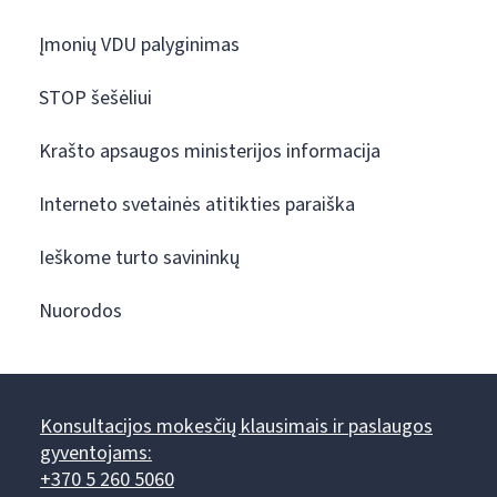
Įmonių VDU palyginimas
STOP šešėliui
Krašto apsaugos ministerijos informacija
Interneto svetainės atitikties paraiška
Ieškome turto savininkų
Nuorodos
Konsultacijos mokesčių klausimais ir paslaugos
gyventojams:
+370 5 260 5060