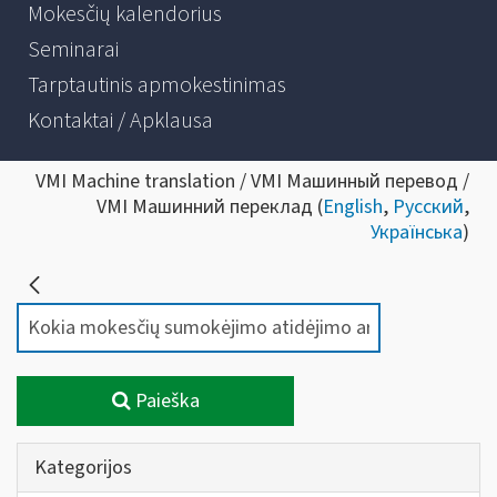
Mokesčių kalendorius
Seminarai
Tarptautinis apmokestinimas
Kontaktai / Apklausa
VMI Machine translation / VMI Машинный перевод /
VMI Машинний переклад (
English
,
Русский
,
Українська
)
Paieška
Kategorijos