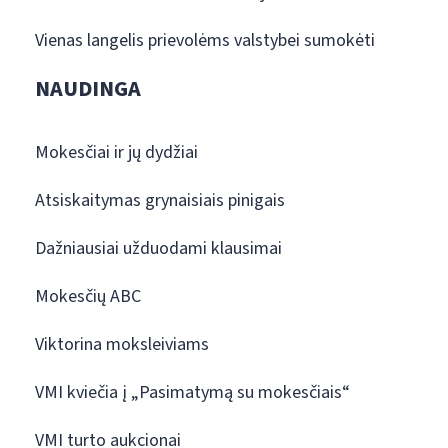
Vienas langelis prievolėms valstybei sumokėti
NAUDINGA
Mokesčiai ir jų dydžiai
Atsiskaitymas grynaisiais pinigais
Dažniausiai užduodami klausimai
Mokesčių ABC
Viktorina moksleiviams
VMI kviečia į „Pasimatymą su mokesčiais“
VMI turto aukcionai