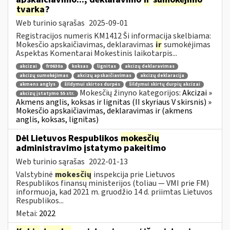
tvarka
?
Web turinio sąrašas
2025-09-01
Registracijos numeris KM1412 Ši informacija skelbiama:
Mokesčio apskaičiavimas, deklaravimas
ir
sumokėjimas
Aspektas Komentarai Mokestinis laikotarpis...
akcizai
fr0630a
koksas
lignitas
akcizų deklaravimas
akcizų sumokėjimas
akcizų apskaičiavimas
akcizų deklaracija
akmens anglys
šildymui skirtos durpės
šildymui skirtų durpių akcizai
Mokesčių žinyno kategorijos:
Akcizai »
akcizų įstatymo 55 str.
Akmens anglis, koksas ir lignitas (II skyriaus V skirsnis) »
Mokesčio apskaičiavimas, deklaravimas ir (akmens
anglis, koksas, lignitas)
Dėl Lietuvos Respublikos
mokesčių
administravimo įstatymo pakeitimo
Web turinio sąrašas
2022-01-13
Valstybinė
mokesčių
inspekcija prie Lietuvos
Respublikos finansų ministerijos (toliau — VMI prie FM)
informuoja, kad 2021 m. gruodžio 14 d. priimtas Lietuvos
Respublikos...
Metai:
2022