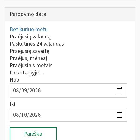
Parodymo data
Bet kuriuo metu
Praėjusią valandą
Paskutines 24 valandas
Praėjusią savaitę
Praėjusį mėnesį
Praėjusiais metais
Laikotarpyje…
Nuo
Iki
Paieška