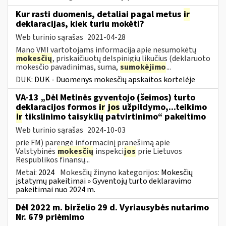
Kur rasti duomenis, detaliai pagal metus
ir
deklaracijas, kiek turiu mokėti?
Web turinio sąrašas
2021-04-28
Mano VMI vartotojams informacija apie nesumokėtų
mokesčių
, priskaičiuotų delspinigių likučius (deklaruoto
mokesčio pavadinimas, suma,
sumokėjimo
...
DUK:
DUK - Duomenys mokesčių apskaitos kortelėje
VA-13 „Dėl Metinės gyventojo (šeimos) turto
deklaracijos formos
ir
jos
užpildymo,...teikimo
ir
tikslinimo taisyklių patvirtinimo“ pakeitimo
Web turinio sąrašas
2024-10-03
prie FM) parengė informacinį pranešimą apie
Valstybinės
mokesčių
inspekci
jos
prie Lietuvos
Respublikos finansų...
Metai:
2024
Mokesčių žinyno kategorijos:
Mokesčių
įstatymų pakeitimai » Gyventojų turto deklaravimo
pakeitimai nuo 2024 m.
Dėl 2022 m. birželio 29 d. Vyriausybės nutarimo
Nr. 679 priėmimo