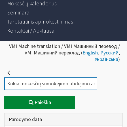
Mokesčių kalendorius
Seminarai
Tarptautinis apmokestinimas
Kontaktai / Apklausa
VMI Machine translation / VMI Машинный перевод /
VMI Машинний переклад (
English
,
Русский
,
Українська
)
Paieška
Parodymo data