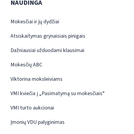
NAUDINGA
Mokesčiai ir jų dydžiai
Atsiskaitymas grynaisiais pinigais
Dažniausiai užduodami klausimai
Mokesčių ABC
Viktorina moksleiviams
VMI kviečia į „Pasimatymą su mokesčiais“
VMI turto aukcionai
Įmonių VDU palyginimas