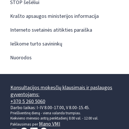
STOP šešėliui
Krašto apsaugos ministerijos informacija
Interneto svetainės atitikties paraiška
Ieškome turto savininkų
Nuorodos
Konsultacijos mokesčių klausimais ir paslaugos
gyventojams:
+370 5 260 5060
Darbo laikas: I-IV 8.00-17.00, V 8.00-15.45.
Prieššventinę dieną - viena valanda trumpiau.
Kiekvieno mėnesio antrą penktadienį 8.00 val. - 12.00 val.
Mano VMI
Paklausimas per