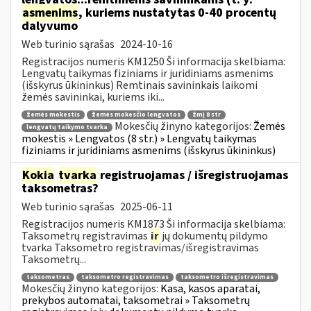
asmenims
, kuriems nustatytas 0-40 procentų
dalyvumo
Web turinio sąrašas
2024-10-16
Registracijos numeris KM1250 Ši informacija skelbiama:
Lengvatų taikymas fiziniams ir juridiniams asmenims
(išskyrus ūkininkus) Remtinais savininkais laikomi
žemės savininkai, kuriems iki...
žemės mokestis
žemės mokesčio lengvatos
žmį 8 str
Mokesčių žinyno kategorijos:
Žemės
lengvatų taikymo tvarka
mokestis » Lengvatos (8 str.) » Lengvatų taikymas
fiziniams ir juridiniams asmenims (išskyrus ūkininkus)
Kokia
tvarka
registruojamas / išregistruojamas
taksometras?
Web turinio sąrašas
2025-06-11
Registracijos numeris KM1873 Ši informacija skelbiama:
Taksometrų registravimas
ir
jų dokumentų pildymo
tvarka Taksometro registravimas/išregistravimas
Taksometrų...
taksometras
taksometro registravimas
taksometro išregistravimas
Mokesčių žinyno kategorijos:
Kasa, kasos aparatai,
prekybos automatai, taksometrai » Taksometrų