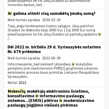
įskaičiuojamos ne tik Jūsų išlaidos už automobilio
remonto darbus, bet...
Ar
galima atimti visą sumokėtų įmokų sumą?
Web turinio sąrašas
2020-02-20
Taip, jeigu tenkinamos tokios sąlygos: Jūsų patirtos
išlaidos ne didesnės kaip 2000 Eur. Į šią 2000 Eur sumą
įskaičiuojamos ne tik Jūsų išlaidos už pastatų apdailos
ir
/...
Dėl 2022 m. birželio 29 d. Vyriausybės nutarimo
Nr. 679 priėmimo
Web turinio sąrašas
2022-06-30
Informuojame, kad siekiant sklandaus
ir
kokybiško
perėjimo prie skaitmeninio PVM[1] grąžinimo užsienio
keleiviams proceso buvo priimtas Lietuvos Respublikos
Vyriausybės...
Metai:
2022
Mokesčių
mokėtojų elektroninio švietimo,
konsultavimo
ir
informavimo paslaugų
sistemos...(ESKIS) plėtros
ir
modernizavimo
paslaugų įsigijimo viešasis pirkimas