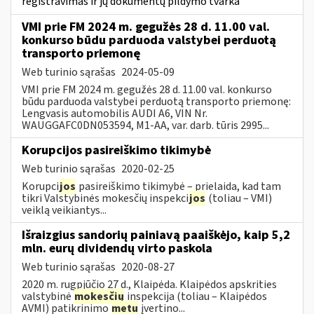
registravimas ir jų dokumentų pildymo tvarka
VMI prie FM 2024 m. gegužės 28 d. 11.00 val.
konkurso būdu parduoda valstybei perduotą
transporto priemonę
Web turinio sąrašas
2024-05-09
VMI prie FM 2024 m. gegužės 28 d. 11.00 val. konkurso
būdu parduoda valstybei perduotą transporto priemonę:
Lengvasis automobilis AUDI A6, VIN Nr.
WAUGGAFC0DN053594, M1-AA, var. darb. tūris 2995...
Korupcijos pasireiškimo tikimybė
Web turinio sąrašas
2020-02-25
Korupci
jos
pasireiškimo tikimybė – prielaida, kad tam
tikri Valstybinės mokesčių inspekci
jos
(toliau – VMI)
veiklą veikiantys...
Išraizgius sandorių painiavą paaiškėjo, kaip 5,2
mln. eurų dividendų virto paskola
Web turinio sąrašas
2020-08-27
2020 m. rugpjūčio 27 d., Klaipėda. Klaipėdos apskrities
valstybinė
mokesčių
inspekcija (toliau – Klaipėdos
AVMI) patikrinimo
metu
įvertino...