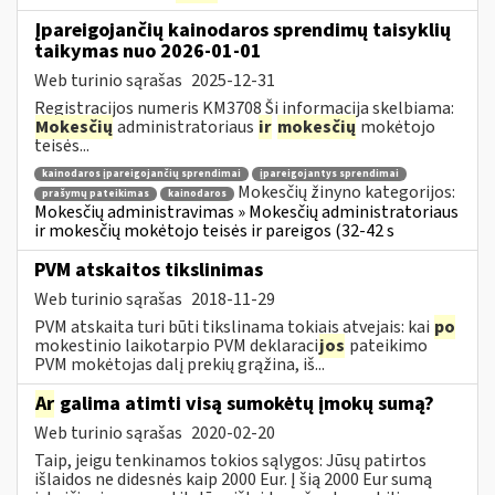
Įpareigojančių kainodaros sprendimų taisyklių
taikymas nuo 2026-01-01
Web turinio sąrašas
2025-12-31
Registracijos numeris KM3708 Ši informacija skelbiama:
Mokesčių
administratoriaus
ir
mokesčių
mokėtojo
teisės...
kainodaros įpareigojančių sprendimai
įpareigojantys sprendimai
Mokesčių žinyno kategorijos:
prašymų pateikimas
kainodaros
Mokesčių administravimas » Mokesčių administratoriaus
ir mokesčių mokėtojo teisės ir pareigos (32-42 s
PVM atskaitos tikslinimas
Web turinio sąrašas
2018-11-29
PVM atskaita turi būti tikslinama tokiais atvejais: kai
po
mokestinio laikotarpio PVM deklaraci
jos
pateikimo
PVM mokėtojas dalį prekių grąžina, iš...
Ar
galima atimti visą sumokėtų įmokų sumą?
Web turinio sąrašas
2020-02-20
Taip, jeigu tenkinamos tokios sąlygos: Jūsų patirtos
išlaidos ne didesnės kaip 2000 Eur. Į šią 2000 Eur sumą