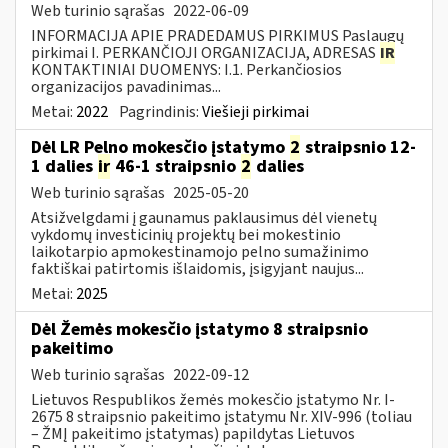
Web turinio sąrašas
2022-06-09
INFORMACIJA APIE PRADEDAMUS PIRKIMUS Paslaugų
pirkimai I. PERKANČIOJI ORGANIZACIJA, ADRESAS
IR
KONTAKTINIAI DUOMENYS: I.1. Perkančiosios
organizacijos pavadinimas...
Metai:
2022
Pagrindinis:
Viešieji pirkimai
Dėl LR Pelno mokesčio įstatymo
2
straipsnio 12-
1 dalies
ir
46-1 straipsnio
2
dalies
Web turinio sąrašas
2025-05-20
Atsižvelgdami į gaunamus paklausimus dėl vienetų
vykdomų investicinių projektų bei mokestinio
laikotarpio apmokestinamojo pelno sumažinimo
faktiškai patirtomis išlaidomis, įsigyjant naujus...
Metai:
2025
Dėl Žemės mokesčio įstatymo 8 straipsnio
pakeitimo
Web turinio sąrašas
2022-09-12
Lietuvos Respublikos žemės mokesčio įstatymo Nr. I-
2675 8 straipsnio pakeitimo įstatymu Nr. XIV-996 (toliau
– ŽMĮ pakeitimo įstatymas) papildytas Lietuvos