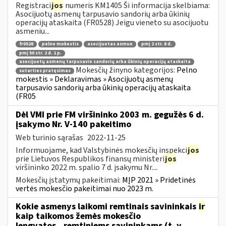
Registraci
jos
numeris KM1405 Ši informacija skelbiama:
Asocijuotų asmenų tarpusavio sandorių arba ūkinių
operacijų ataskaita (FR0528) Jeigu vieneto su asocijuotu
asmeniu...
fr0528
pelno mokestis
asocijuotas asmuo
pmį 2 str. 8 d.
pmį 50 str. 2 d. 1 p.
asocijuotų asmenų tarpusavio sandorių arba ūkinių operacijų ataskaita
Mokesčių žinyno kategorijos:
Pelno
sutarties pratęsimas
mokestis » Deklaravimas » Asocijuotų asmenų
tarpusavio sandorių arba ūkinių operacijų ataskaita
(FR05
Dėl VMI prie FM viršininko 2003 m. gegužės 6 d.
įsakymo Nr. V-140 pakeitimo
Web turinio sąrašas
2022-11-25
Informuojame, kad Valstybinės mokesčių inspekci
jos
prie Lietuvos Respublikos finansų ministeri
jos
viršininko 2022 m. spalio 7 d. įsakymu Nr....
Mokesčių įstatymų pakeitimai:
MĮP 2021 » Pridetinės
vertės mokesčio pakeitimai nuo 2023 m.
Kokie asmenys laikomi remtinais savininkais
ir
kaip taikomos žemės mokesčio
lengvatos...remtiniems savininkams (t. y.