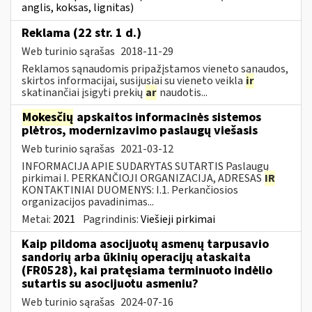
anglis, koksas, lignitas)
Reklama (22 str. 1 d.)
Web turinio sąrašas
2018-11-29
Reklamos sąnaudomis pripažįstamos vieneto sąnaudos,
skirtos informacijai, susijusiai su vieneto veikla
ir
skatinančiai įsigyti prekių
ar
naudotis...
Mokesčių
apskaitos informacinės sistemos
plėtros, modernizavimo paslaugų viešasis
Web turinio sąrašas
2021-03-12
INFORMACIJA APIE SUDARYTAS SUTARTIS Paslaugų
pirkimai I. PERKANČIOJI ORGANIZACIJA, ADRESAS
IR
KONTAKTINIAI DUOMENYS: I.1. Perkančiosios
organizacijos pavadinimas...
Metai:
2021
Pagrindinis:
Viešieji pirkimai
Kaip pildoma asocijuotų asmenų tarpusavio
sandorių arba ūkinių operacijų ataskaita
(FR0528), kai pratęsiama terminuoto indėlio
sutartis su asocijuotu asmeniu?
Web turinio sąrašas
2024-07-16