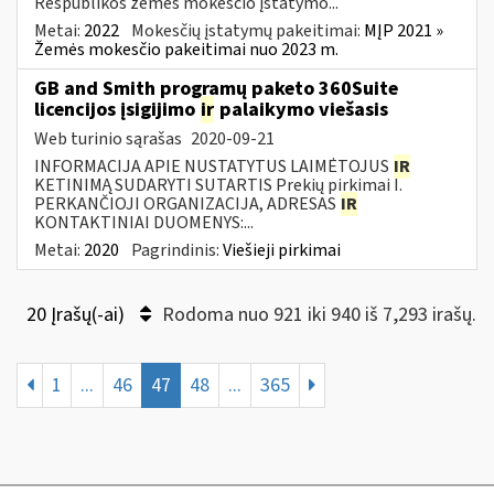
Respublikos žemės mokesčio įstatymo...
Metai:
2022
Mokesčių įstatymų pakeitimai:
MĮP 2021 »
Žemės mokesčio pakeitimai nuo 2023 m.
GB and Smith programų paketo 360Suite
licencijos įsigijimo
ir
palaikymo viešasis
Web turinio sąrašas
2020-09-21
INFORMACIJA APIE NUSTATYTUS LAIMĖTOJUS
IR
KETINIMĄ SUDARYTI SUTARTIS Prekių pirkimai I.
PERKANČIOJI ORGANIZACIJA, ADRESAS
IR
KONTAKTINIAI DUOMENYS:...
Metai:
2020
Pagrindinis:
Viešieji pirkimai
20 Įrašų(-ai)
Rodoma nuo 921 iki 940 iš 7,293 irašų.
1
...
46
47
48
...
365