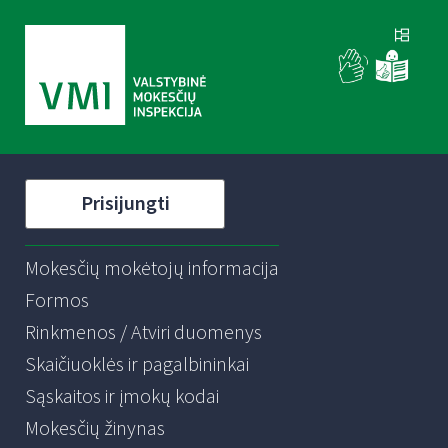
Prisijungti
Mokesčių mokėtojų informacija
Formos
Rinkmenos / Atviri duomenys
Skaičiuoklės ir pagalbininkai
Sąskaitos ir įmokų kodai
Mokesčių žinynas