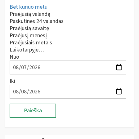
Bet kuriuo metu
Praėjusią valandą
Paskutines 24 valandas
Praėjusią savaitę
Praėjusį mėnesį
Praėjusiais metais
Laikotarpyje…
Nuo
Iki
Paieška