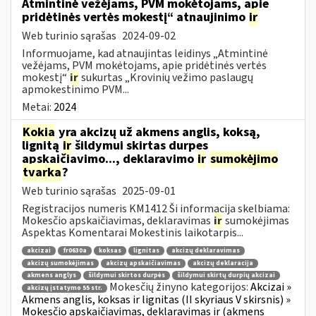
Atmintinė vežėjams, PVM mokėtojams, apie
pridėtinės vertės mokestį“ atnaujinimo
ir
Web turinio sąrašas
2024-09-02
Informuojame, kad atnaujintas leidinys „Atmintinė
vežėjams, PVM mokėtojams, apie pridėtinės vertės
mokestį“
ir
sukurtas „Krovinių vežimo paslaugų
apmokestinimo PVM...
Metai:
2024
Kokia
yra akcizų už akmens anglis, koksą,
lignitą
ir
šildymui skirtas durpes
apskaičiavimo..., deklaravimo
ir
sumokėjimo
tvarka
?
Web turinio sąrašas
2025-09-01
Registracijos numeris KM1412 Ši informacija skelbiama:
Mokesčio apskaičiavimas, deklaravimas
ir
sumokėjimas
Aspektas Komentarai Mokestinis laikotarpis...
akcizai
fr0630a
koksas
lignitas
akcizų deklaravimas
akcizų sumokėjimas
akcizų apskaičiavimas
akcizų deklaracija
akmens anglys
šildymui skirtos durpės
šildymui skirtų durpių akcizai
Mokesčių žinyno kategorijos:
Akcizai »
akcizų įstatymo 55 str.
Akmens anglis, koksas ir lignitas (II skyriaus V skirsnis) »
Mokesčio apskaičiavimas, deklaravimas ir (akmens