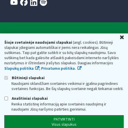
Valstybinė mokesčių inspekcija prie Lietuvos
U
Respublikos finansų ministerijos
Šioje svetainėje naudojami slapukai
(angl. cookies). Būtinieji
slapukai įdiegiami automatiškai ir jiems nėra reikalingas Jūsų
Biudžetinė įstaiga. Juridinio asmens kodas — 188659752,
sutikimas. Taip pat galite sutikti ir su kitų slapukų naudojimu. Savo
adresas: Vasario 16-osios g. 14, 01107 Vilnius, Lietuva, el.paštas:
sutikimą bet kada galėsite atšaukti pakeisdami interneto naršyklės
vmi@vmi.lt
, E. pristatymo dėžutės adresas 188659752
nustatymus ir ištrindami įrašytus slapukus. Daugiau informacijos
Duomenys apie Valstybinę mokesčių inspekciją prie Lietuvos
Slapukų politika
;
Privatumo politika.
Respublikos finansų ministerijos kaupiami ir saugomi Juridinių
asmenų registre
Būtinieji slapukai
Naudojami sklandžiam svetainės veikimui ir įgalina pagrindines
svetainės funkcijas. Be šių slapukų svetainė negali tinkamai veikti.
Analitiniai slapukai
Renka statistinę informaciją apie svetainės naudojimą ir
naudojami Jūsų naršymo patirties gerinimui.
PATVIRTINTI
Visus slapukus