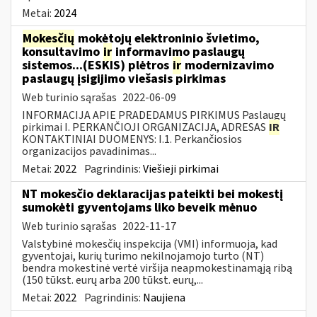
Metai:
2024
Mokesčių
mokėtojų elektroninio švietimo,
konsultavimo
ir
informavimo paslaugų
sistemos...(ESKIS) plėtros
ir
modernizavimo
paslaugų įsigijimo viešasis pirkimas
Web turinio sąrašas
2022-06-09
INFORMACIJA APIE PRADEDAMUS PIRKIMUS Paslaugų
pirkimai I. PERKANČIOJI ORGANIZACIJA, ADRESAS
IR
KONTAKTINIAI DUOMENYS: I.1. Perkančiosios
organizacijos pavadinimas...
Metai:
2022
Pagrindinis:
Viešieji pirkimai
NT mokesčio deklaracijas pateikti bei mokestį
sumokėti gyventojams liko beveik mėnuo
Web turinio sąrašas
2022-11-17
Valstybinė mokesčių inspekcija (VMI) informuoja, kad
gyventojai, kurių turimo nekilnojamojo turto (NT)
bendra mokestinė vertė viršija neapmokestinamąją ribą
(150 tūkst. eurų arba 200 tūkst. eurų,...
Metai:
2022
Pagrindinis:
Naujiena