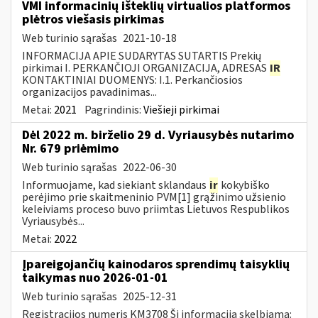
VMI informacinių išteklių virtualios platformos
plėtros viešasis pirkimas
Web turinio sąrašas
2021-10-18
INFORMACIJA APIE SUDARYTAS SUTARTIS Prekių
pirkimai I. PERKANČIOJI ORGANIZACIJA, ADRESAS
IR
KONTAKTINIAI DUOMENYS: I.1. Perkančiosios
organizacijos pavadinimas...
Metai:
2021
Pagrindinis:
Viešieji pirkimai
Dėl 2022 m. birželio 29 d. Vyriausybės nutarimo
Nr. 679 priėmimo
Web turinio sąrašas
2022-06-30
Informuojame, kad siekiant sklandaus
ir
kokybiško
perėjimo prie skaitmeninio PVM[1] grąžinimo užsienio
keleiviams proceso buvo priimtas Lietuvos Respublikos
Vyriausybės...
Metai:
2022
Įpareigojančių kainodaros sprendimų taisyklių
taikymas nuo 2026-01-01
Web turinio sąrašas
2025-12-31
Registracijos numeris KM3708 Ši informacija skelbiama: