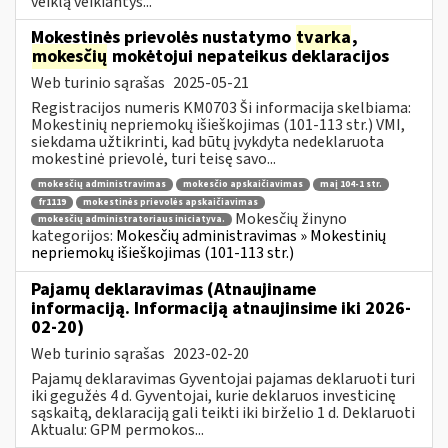
veiklą veikiantys...
Mokestinės prievolės nustatymo
tvarka
,
mokesčių
mokėtojui nepateikus deklaracijos
Web turinio sąrašas
2025-05-21
Registracijos numeris KM0703 Ši informacija skelbiama:
Mokestinių nepriemokų išieškojimas (101-113 str.) VMI,
siekdama užtikrinti, kad būtų įvykdyta nedeklaruota
mokestinė prievolė, turi teisę savo...
mokesčių administravimas
mokesčio apskaičiavimas
maį 104-1 str.
fr1119
mokestinės prievolės apskaičiavimas
Mokesčių žinyno
mokesčių administratoriaus iniciatyva.
kategorijos:
Mokesčių administravimas » Mokestinių
nepriemokų išieškojimas (101-113 str.)
Pajamų deklaravimas (Atnaujiname
informaciją. Informaciją atnaujinsime iki 2026-
02-20)
Web turinio sąrašas
2023-02-20
Pajamų deklaravimas Gyventojai pajamas deklaruoti turi
iki gegužės 4 d. Gyventojai, kurie deklaruos investicinę
sąskaitą, deklaraciją gali teikti iki birželio 1 d. Deklaruoti
Aktualu: GPM permokos...