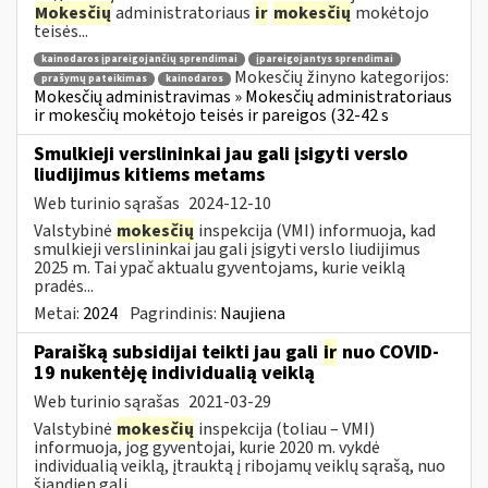
Mokesčių
administratoriaus
ir
mokesčių
mokėtojo
teisės...
kainodaros įpareigojančių sprendimai
įpareigojantys sprendimai
Mokesčių žinyno kategorijos:
prašymų pateikimas
kainodaros
Mokesčių administravimas » Mokesčių administratoriaus
ir mokesčių mokėtojo teisės ir pareigos (32-42 s
Smulkieji verslininkai jau gali įsigyti verslo
liudijimus kitiems metams
Web turinio sąrašas
2024-12-10
Valstybinė
mokesčių
inspekcija (VMI) informuoja, kad
smulkieji verslininkai jau gali įsigyti verslo liudijimus
2025 m. Tai ypač aktualu gyventojams, kurie veiklą
pradės...
Metai:
2024
Pagrindinis:
Naujiena
Paraišką subsidijai teikti jau gali
ir
nuo COVID-
19 nukentėję individualią veiklą
Web turinio sąrašas
2021-03-29
Valstybinė
mokesčių
inspekcija (toliau – VMI)
informuoja, jog gyventojai, kurie 2020 m. vykdė
individualią veiklą, įtrauktą į ribojamų veiklų sąrašą, nuo
šiandien gali...