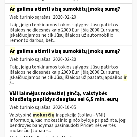
Ar
galima atimti visą sumokėtų įmokų sumą?
Web turinio sąrašas
2020-02-20
Taip, jeigu tenkinamos tokios sąlygos: Jūsų patirtos
išlaidos ne didesnės kaip 2000 Eur. Į šią 2000 Eur sumą
įskaičiuojamos ne tik Jūsų išlaidos už automobilio
remonto darbus, bet...
Ar
galima atimti visą sumokėtų įmokų sumą?
Web turinio sąrašas
2020-02-20
Taip, jeigu tenkinamos tokios sąlygos: Jūsų patirtos
išlaidos ne didesnės kaip 2000 Eur. Į šią 2000 Eur sumą
įskaičiuojamos ne tik Jūsų išlaidos už pastatų apdailos
ir
/...
VMI laimėjus mokestinį ginčą, valstybės
biudžetą papildys daugiau nei 6,5 mln. eurų
Web turinio sąrašas
2020-10-05
Valstybinė
mokesčių
inspekcija (toliau – VMI)
informuoja, kad mokestinio ginčo byloje pripažinta, jog
bendrovės bandymas pasinaudoti Pridėtinės vertės
mokesčio (toliau –...