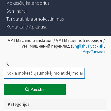
Mokesčių kalendorius
Seminarai
Tarptautinis apmokestinimas
Kontaktai / Apklausa
VMI Machine translation / VMI Машинный перевод /
VMI Машинний переклад (
English
,
Русский
,
Українська
)
Paieška
Kategorijos