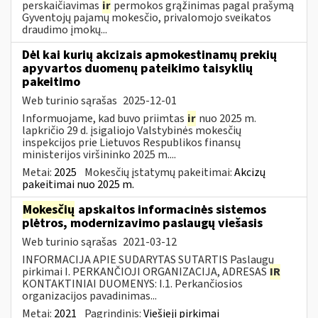
perskaičiavimas
ir
permokos grąžinimas pagal prašymą
Gyventojų pajamų mokesčio, privalomojo sveikatos
draudimo įmokų...
Dėl kai kurių akcizais apmokestinamų prekių
apyvartos duomenų pateikimo taisyklių
pakeitimo
Web turinio sąrašas
2025-12-01
Informuojame, kad buvo priimtas
ir
nuo 2025 m.
lapkričio 29 d. įsigaliojo Valstybinės mokesčių
inspekcijos prie Lietuvos Respublikos finansų
ministerijos viršininko 2025 m....
Metai:
2025
Mokesčių įstatymų pakeitimai:
Akcizų
pakeitimai nuo 2025 m.
Mokesčių
apskaitos informacinės sistemos
plėtros, modernizavimo paslaugų viešasis
Web turinio sąrašas
2021-03-12
INFORMACIJA APIE SUDARYTAS SUTARTIS Paslaugų
pirkimai I. PERKANČIOJI ORGANIZACIJA, ADRESAS
IR
KONTAKTINIAI DUOMENYS: I.1. Perkančiosios
organizacijos pavadinimas...
Metai:
2021
Pagrindinis:
Viešieji pirkimai