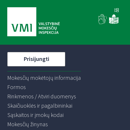
Prisijungti
Mokesčių mokėtojų informacija
Formos
Rinkmenos / Atviri duomenys
Skaičiuoklės ir pagalbininkai
Sąskaitos ir įmokų kodai
Mokesčių žinynas