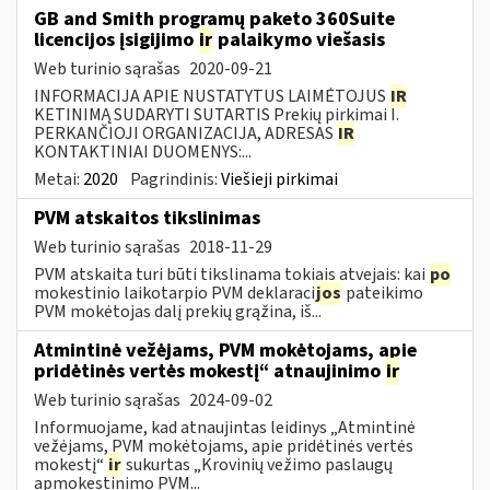
GB and Smith programų paketo 360Suite
licencijos įsigijimo
ir
palaikymo viešasis
Web turinio sąrašas
2020-09-21
INFORMACIJA APIE NUSTATYTUS LAIMĖTOJUS
IR
KETINIMĄ SUDARYTI SUTARTIS Prekių pirkimai I.
PERKANČIOJI ORGANIZACIJA, ADRESAS
IR
KONTAKTINIAI DUOMENYS:...
Metai:
2020
Pagrindinis:
Viešieji pirkimai
PVM atskaitos tikslinimas
Web turinio sąrašas
2018-11-29
PVM atskaita turi būti tikslinama tokiais atvejais: kai
po
mokestinio laikotarpio PVM deklaraci
jos
pateikimo
PVM mokėtojas dalį prekių grąžina, iš...
Atmintinė vežėjams, PVM mokėtojams, apie
pridėtinės vertės mokestį“ atnaujinimo
ir
Web turinio sąrašas
2024-09-02
Informuojame, kad atnaujintas leidinys „Atmintinė
vežėjams, PVM mokėtojams, apie pridėtinės vertės
mokestį“
ir
sukurtas „Krovinių vežimo paslaugų
apmokestinimo PVM...