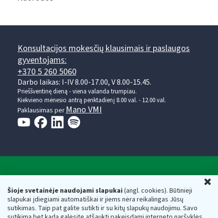
Konsultacijos mokesčių klausimais ir paslaugos
gyventojams:
+370 5 260 5060
Darbo laikas: I-IV 8.00-17.00, V 8.00-15.45.
Prieššventinę dieną - viena valanda trumpiau.
Kiekvieno mėnesio antrą penktadienį 8.00 val. - 12.00 val.
Mano VMI
Paklausimas per
Valstybinė mokesčių inspekcija prie Lietuvos
U
Respublikos finansų ministerijos
Šioje svetainėje naudojami slapukai
(angl. cookies). Būtinieji
slapukai įdiegiami automatiškai ir jiems nėra reikalingas Jūsų
Biudžetinė įstaiga. Juridinio asmens kodas — 188659752,
sutikimas. Taip pat galite sutikti ir su kitų slapukų naudojimu. Savo
adresas: Vasario 16-osios g. 14, 01107 Vilnius, Lietuva, el.paštas:
sutikimą bet kada galėsite atšaukti pakeisdami interneto naršyklės