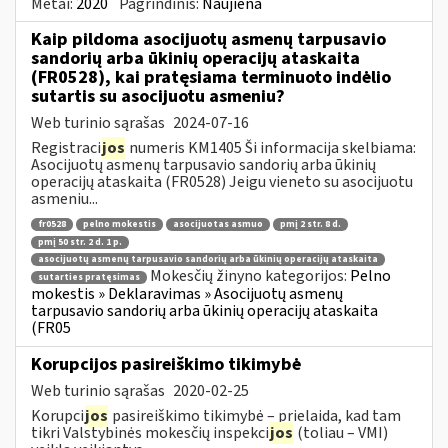
Metai:
2020
Pagrindinis:
Naujiena
Kaip pildoma asocijuotų asmenų tarpusavio
sandorių arba ūkinių operacijų ataskaita
(FR0528), kai pratęsiama terminuoto indėlio
sutartis su asocijuotu asmeniu?
Web turinio sąrašas
2024-07-16
Registraci
jos
numeris KM1405 Ši informacija skelbiama:
Asocijuotų asmenų tarpusavio sandorių arba ūkinių
operacijų ataskaita (FR0528) Jeigu vieneto su asocijuotu
asmeniu...
fr0528
pelno mokestis
asocijuotas asmuo
pmį 2 str. 8 d.
pmį 50 str. 2 d. 1 p.
asocijuotų asmenų tarpusavio sandorių arba ūkinių operacijų ataskaita
Mokesčių žinyno kategorijos:
Pelno
sutarties pratęsimas
mokestis » Deklaravimas » Asocijuotų asmenų
tarpusavio sandorių arba ūkinių operacijų ataskaita
(FR05
Korupcijos pasireiškimo tikimybė
Web turinio sąrašas
2020-02-25
Korupci
jos
pasireiškimo tikimybė – prielaida, kad tam
tikri Valstybinės mokesčių inspekci
jos
(toliau – VMI)