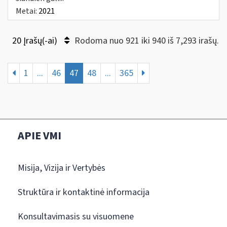
Metai:
2021
20 Įrašų(-ai)
Rodoma nuo 921 iki 940 iš 7,293 irašų.
1
...
46
47
48
...
365
APIE VMI
Misija, Vizija ir Vertybės
Struktūra ir kontaktinė informacija
Konsultavimasis su visuomene