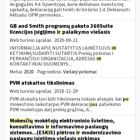
iki gegužės 4 d. Gyventojai, kurie deklaruos investicinę
sąskaitą, deklaraciją gali teikti iki birželio 1 d. Deklaruoti
Aktualu: GPM permokos...
GB and Smith programų paketo 360Suite
licencijos įsigijimo
ir
palaikymo viešasis
Web turinio sąrašas
2020-09-21
INFORMACIJA APIE NUSTATYTUS LAIMĖTOJUS
IR
KETINIMĄ SUDARYTI SUTARTIS Prekių pirkimai I.
PERKANČIOJI ORGANIZACIJA, ADRESAS
IR
KONTAKTINIAI DUOMENYS:...
Metai:
2020
Pagrindinis:
Viešieji pirkimai
PVM atskaitos tikslinimas
Web turinio sąrašas
2018-11-29
PVM atskaita turi būti tikslinama tokiais atvejais: kai
po
mokestinio laikotarpio PVM deklaraci
jos
pateikimo
PVM mokėtojas dalį prekių grąžina, iš...
Mokesčių
mokėtojų elektroninio švietimo,
konsultavimo
ir
informavimo paslaugų
sistemos...(ESKIS) plėtros
ir
modernizavimo
paslaugų įsigijimo viešasis pirkimas