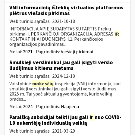
VMI informacinių išteklių virtualios platformos
plėtros viešasis pirkimas
Web turinio sąrašas
2021-10-18
INFORMACIJA APIE SUDARYTAS SUTARTIS Prekių
pirkimai I. PERKANČIOJI ORGANIZACIJA, ADRESAS
IR
KONTAKTINIAI DUOMENYS: I.1. Perkančiosios
organizacijos pavadinimas...
Metai:
2021
Pagrindinis:
Viešieji pirkimai
Smulkieji verslininkai jau gali įsigyti verslo
liudijimus kitiems metams
Web turinio sąrašas
2024-12-10
Valstybinė
mokesčių
inspekcija (VMI) informuoja, kad
smulkieji verslininkai jau gali įsigyti verslo liudijimus
2025 m. Tai ypač aktualu gyventojams, kurie veiklą
pradės...
Metai:
2024
Pagrindinis:
Naujiena
Paraišką subsidijai teikti jau gali
ir
nuo COVID-
19 nukentėję individualią veiklą
Web turinio sąrašas
2021-03-29