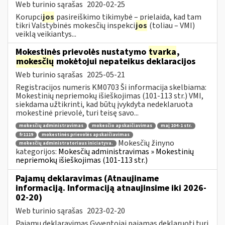
Web turinio sąrašas
2020-02-25
Korupci
jos
pasireiškimo tikimybė – prielaida, kad tam
tikri Valstybinės mokesčių inspekci
jos
(toliau – VMI)
veiklą veikiantys...
Mokestinės prievolės nustatymo
tvarka
,
mokesčių
mokėtojui nepateikus deklaracijos
Web turinio sąrašas
2025-05-21
Registracijos numeris KM0703 Ši informacija skelbiama:
Mokestinių nepriemokų išieškojimas (101-113 str.) VMI,
siekdama užtikrinti, kad būtų įvykdyta nedeklaruota
mokestinė prievolė, turi teisę savo...
mokesčių administravimas
mokesčio apskaičiavimas
maį 104-1 str.
fr1119
mokestinės prievolės apskaičiavimas
Mokesčių žinyno
mokesčių administratoriaus iniciatyva.
kategorijos:
Mokesčių administravimas » Mokestinių
nepriemokų išieškojimas (101-113 str.)
Pajamų deklaravimas (Atnaujiname
informaciją. Informaciją atnaujinsime iki 2026-
02-20)
Web turinio sąrašas
2023-02-20
Pajamų deklaravimas Gyventojai pajamas deklaruoti turi