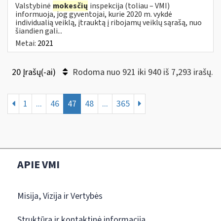
Valstybinė
mokesčių
inspekcija (toliau – VMI)
informuoja, jog gyventojai, kurie 2020 m. vykdė
individualią veiklą, įtrauktą į ribojamų veiklų sąrašą, nuo
šiandien gali...
Metai:
2021
20 Įrašų(-ai)
Rodoma nuo 921 iki 940 iš 7,293 irašų.
1
...
46
47
48
...
365
APIE VMI
Misija, Vizija ir Vertybės
Struktūra ir kontaktinė informacija