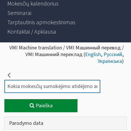
Mokesčių kalendorius
Seminarai
Tarptautinis apmokestinimas
Kontaktai / Apklausa
VMI Machine translation / VMI Машинный перевод /
VMI Машинний переклад (
English
,
Русский
,
Українська
)
Paieška
Parodymo data