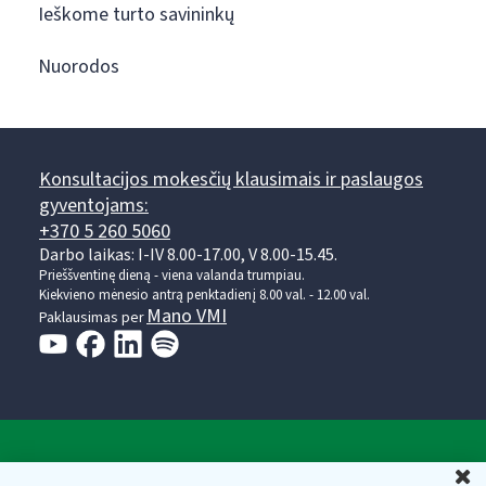
Ieškome turto savininkų
Nuorodos
Konsultacijos mokesčių klausimais ir paslaugos
gyventojams:
+370 5 260 5060
Darbo laikas: I-IV 8.00-17.00, V 8.00-15.45.
Prieššventinę dieną - viena valanda trumpiau.
Kiekvieno mėnesio antrą penktadienį 8.00 val. - 12.00 val.
Mano VMI
Paklausimas per
Valstybinė mokesčių inspekcija prie Lietuvos
U