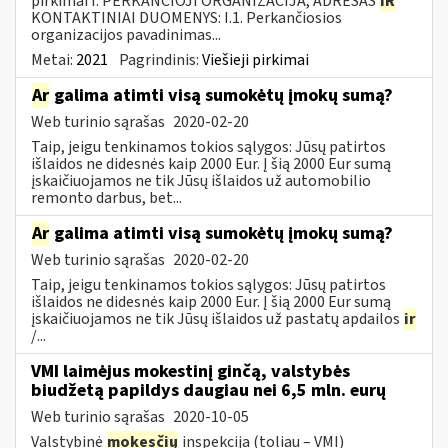
pirkimai I. PERKANČIOJI ORGANIZACIJA, ADRESAS
IR
KONTAKTINIAI DUOMENYS: I.1. Perkančiosios
organizacijos pavadinimas...
Metai:
2021
Pagrindinis:
Viešieji pirkimai
Ar
galima atimti visą sumokėtų įmokų sumą?
Web turinio sąrašas
2020-02-20
Taip, jeigu tenkinamos tokios sąlygos: Jūsų patirtos
išlaidos ne didesnės kaip 2000 Eur. Į šią 2000 Eur sumą
įskaičiuojamos ne tik Jūsų išlaidos už automobilio
remonto darbus, bet...
Ar
galima atimti visą sumokėtų įmokų sumą?
Web turinio sąrašas
2020-02-20
Taip, jeigu tenkinamos tokios sąlygos: Jūsų patirtos
išlaidos ne didesnės kaip 2000 Eur. Į šią 2000 Eur sumą
įskaičiuojamos ne tik Jūsų išlaidos už pastatų apdailos
ir
/...
VMI laimėjus mokestinį ginčą, valstybės
biudžetą papildys daugiau nei 6,5 mln. eurų
Web turinio sąrašas
2020-10-05
Valstybinė
mokesčių
inspekcija (toliau – VMI)