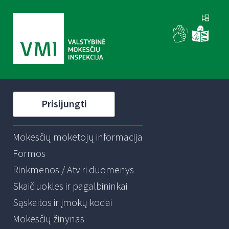
Prisijungti
Mokesčių mokėtojų informacija
Formos
Rinkmenos / Atviri duomenys
Skaičiuoklės ir pagalbininkai
Sąskaitos ir įmokų kodai
Mokesčių žinynas