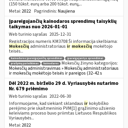
(150 tūkst. eurų arba 200 tūkst. eurų,...
Metai:
2022
Pagrindinis:
Naujiena
Įpareigojančių kainodaros sprendimų taisyklių
taikymas nuo 2026-01-01
Web turinio sąrašas
2025-12-31
Registracijos numeris KM3708 Ši informacija skelbiama:
Mokesčių
administratoriaus
ir
mokesčių
mokėtojo
teisės...
kainodaros įpareigojančių sprendimai
įpareigojantys sprendimai
Mokesčių žinyno kategorijos:
prašymų pateikimas
kainodaros
Mokesčių administravimas » Mokesčių administratoriaus
ir mokesčių mokėtojo teisės ir pareigos (32-42 s
Dėl 2022 m. birželio 29 d. Vyriausybės nutarimo
Nr. 679 priėmimo
Web turinio sąrašas
2022-06-30
Informuojame, kad siekiant sklandaus
ir
kokybiško
perėjimo prie skaitmeninio PVM[1] grąžinimo užsienio
keleiviams proceso buvo priimtas Lietuvos Respublikos
Vyriausybės...
Metai:
2022