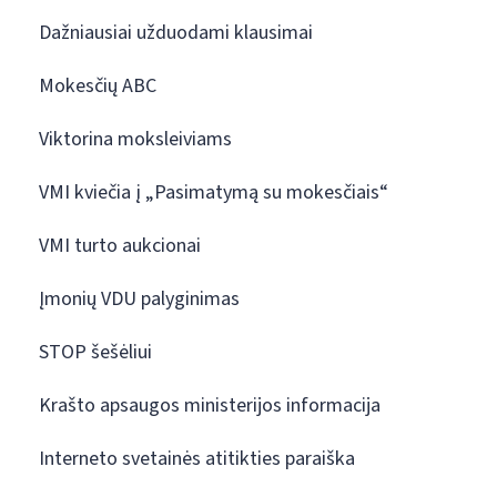
Dažniausiai užduodami klausimai
Mokesčių ABC
Viktorina moksleiviams
VMI kviečia į „Pasimatymą su mokesčiais“
VMI turto aukcionai
Įmonių VDU palyginimas
STOP šešėliui
Krašto apsaugos ministerijos informacija
Interneto svetainės atitikties paraiška