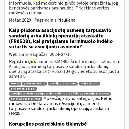
informuoja, kad mokestinio ginčo byloje pripažinta, jog
bendrovės bandymas pasinaudoti Pridėtinės vertės
mokesčio (toliau –...
Metai:
2020
Pagrindinis:
Naujiena
Kaip pildoma asocijuotų asmenų tarpusavio
sandorių arba ūkinių operacijų ataskaita
(FR0528), kai pratęsiama terminuoto indėlio
sutartis su asocijuotu asmeniu?
Web turinio sąrašas
2024-07-16
Registraci
jos
numeris KM1405 Ši informacija skelbiama:
Asocijuotų asmenų tarpusavio sandorių arba ūkinių
operacijų ataskaita (FR0528) Jeigu vieneto su asocijuotu
asmeniu...
fr0528
pelno mokestis
asocijuotas asmuo
pmį 2 str. 8 d.
pmį 50 str. 2 d. 1 p.
asocijuotų asmenų tarpusavio sandorių arba ūkinių operacijų ataskaita
Mokesčių žinyno kategorijos:
Pelno
sutarties pratęsimas
mokestis » Deklaravimas » Asocijuotų asmenų
tarpusavio sandorių arba ūkinių operacijų ataskaita
(FR05
Korupcijos pasireiškimo tikimybė