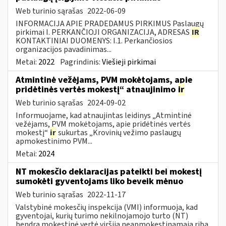
Web turinio sąrašas
2022-06-09
INFORMACIJA APIE PRADEDAMUS PIRKIMUS Paslaugų
pirkimai I. PERKANČIOJI ORGANIZACIJA, ADRESAS
IR
KONTAKTINIAI DUOMENYS: I.1. Perkančiosios
organizacijos pavadinimas...
Metai:
2022
Pagrindinis:
Viešieji pirkimai
Atmintinė vežėjams, PVM mokėtojams, apie
pridėtinės vertės mokestį“ atnaujinimo
ir
Web turinio sąrašas
2024-09-02
Informuojame, kad atnaujintas leidinys „Atmintinė
vežėjams, PVM mokėtojams, apie pridėtinės vertės
mokestį“
ir
sukurtas „Krovinių vežimo paslaugų
apmokestinimo PVM...
Metai:
2024
NT mokesčio deklaracijas pateikti bei mokestį
sumokėti gyventojams liko beveik mėnuo
Web turinio sąrašas
2022-11-17
Valstybinė mokesčių inspekcija (VMI) informuoja, kad
gyventojai, kurių turimo nekilnojamojo turto (NT)
bendra mokestinė vertė viršija neapmokestinamąją ribą