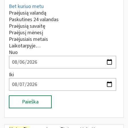
Bet kuriuo metu
Praėjusią valandą
Paskutines 24 valandas
Praėjusią savaitę
Praėjusį mėnesį
Praėjusiais metais
Laikotarpyje…
Nuo
Iki
Paieška