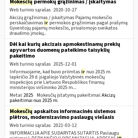
Mokesčių
permokų grąžinimas / įskaitymas
Web turinio sąrašas
2020-10-27
Akcizų grąžinimas / įskaitymas Pajamų mokesčio
perskaičiavimas
ir
permokos grąžinimas pagal prašymą
Gyventojų pajamų mokesčio, privalomojo sveikatos
draudimo įmokų...
Dėl kai kurių akcizais apmokestinamų prekių
apyvartos duomenų pateikimo taisyklių
pakeitimo
Web turinio sąrašas
2025-12-01
Informuojame, kad buvo priimtas
ir
nuo 2025 m.
lapkričio 29 d. įsigaliojo Valstybinės mokesčių
inspekcijos prie Lietuvos Respublikos finansų
ministerijos viršininko 2025 m....
Metai:
2025
Mokesčių įstatymų pakeitimai:
Akcizų
pakeitimai nuo 2025 m.
Mokesčių
apskaitos informacinės sistemos
plėtros, modernizavimo paslaugų viešasis
Web turinio sąrašas
2021-03-12
INFORMACIJA APIE SUDARYTAS SUTARTIS Paslaugų