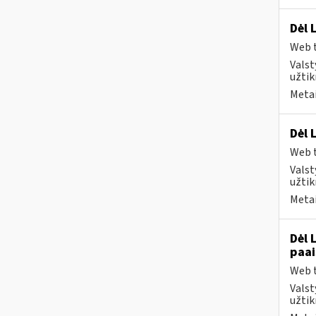
Dėl 
Web t
Valst
užtik
Metai
Dėl 
Web t
Valst
užtik
Metai
Dėl 
paai
Web t
Valst
užtik