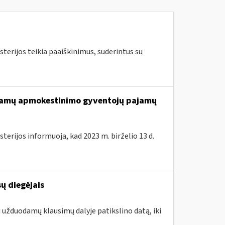
terijos teikia paaiškinimus, suderintus su
ajamų apmokestinimo gyventojų pajamų
terijos informuoja, kad 2023 m. birželio 13 d.
ų diegėjais
i užduodamų klausimų dalyje patikslino datą, iki