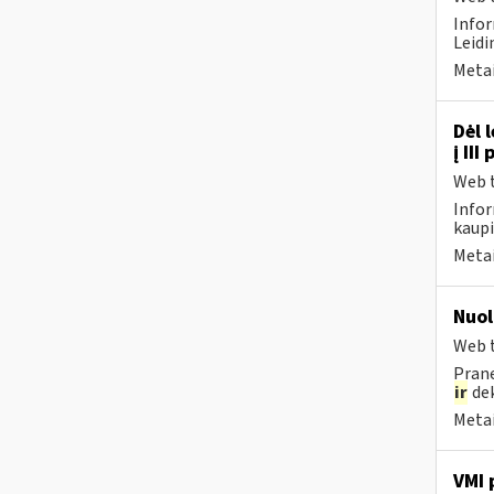
Infor
Leidi
Metai
Dėl 
į II
Web t
Infor
kaupi
Metai
Nuol
Web t
Prane
ir
dek
Metai
VMI 