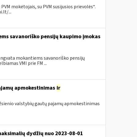
 PVM mokėtojais, su PVM susijusios prievolės“.
lt/...
iems savanoriško pensijų kaupimo įmokas
lengvata mokantiems savanoriško pensijų
lbiamas VMI prie FM ...
 pajamų apmokestinimas
ir
 užsienio valstybių gautų pajamų apmokestinimas
 maksimalių dydžių nuo 2023-08-01