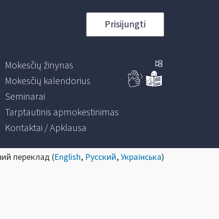
Prisijungti
Mokesčių žinynas
Mokesčių kalendorius
Seminarai
Tarptautinis apmokestinimas
Kontaktai / Apklausa
ний переклад (
English
,
Русский
,
Українська
)