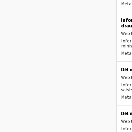
Metai
Info
drau
Web t
Infor
minis
Metai
Dėl 
Web t
Infor
valst
Metai
Dėl 
Web t
Infor