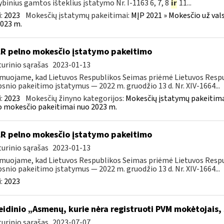
ybinius gamtos išteklius įstatymo Nr. I-1163 6, 7, 8
ir
11...
:
2023
Mokesčių įstatymų pakeitimai:
MĮP 2021 » Mokesčio už val
023 m.
LR pelno mokesčio įstatymo pakeitimo
urinio sąrašas
2023-01-13
muojame, kad Lietuvos Respublikos Seimas priėmė Lietuvos Respu
psnio pakeitimo įstatymus — 2022 m. gruodžio 13 d. Nr. XIV-1664...
:
2023
Mokesčių žinyno kategorijos:
Mokesčių įstatymų pakeitima
 mokesčio pakeitimai nuo 2023 m.
LR pelno mokesčio įstatymo pakeitimo
urinio sąrašas
2023-01-13
muojame, kad Lietuvos Respublikos Seimas priėmė Lietuvos Respu
psnio pakeitimo įstatymus — 2022 m. gruodžio 13 d. Nr. XIV-1664...
:
2023
leidinio „Asmenų, kurie nėra registruoti PVM mokėtojais,
urinio sąrašas
2023-07-07