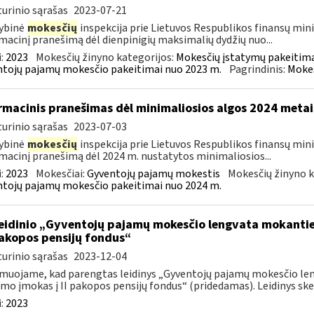
urinio sąrašas
2023-07-21
ybinė
mokesčių
inspekcija prie Lietuvos Respublikos finansų minis
macinį pranešimą dėl dienpinigių maksimalių dydžių nuo...
:
2023
Mokesčių žinyno kategorijos:
Mokesčių įstatymų pakeitima
tojų pajamų mokesčio pakeitimai nuo 2023 m.
Pagrindinis:
Mokes
rmacinis pranešimas dėl minimaliosios algos 2024 metai
urinio sąrašas
2023-07-03
ybinė
mokesčių
inspekcija prie Lietuvos Respublikos finansų mini
macinį pranešimą dėl 2024 m. nustatytos minimaliosios...
:
2023
Mokesčiai:
Gyventojų pajamų mokestis
Mokesčių žinyno k
tojų pajamų mokesčio pakeitimai nuo 2024 m.
leidinio „Gyventojų pajamų mokesčio lengvata mokant
 pakopos pensijų fondus“
urinio sąrašas
2023-12-04
muojame, kad parengtas leidinys „Gyventojų pajamų mokesčio l
mo įmokas į II pakopos pensijų fondus“ (pridedamas). Leidinys skel
:
2023