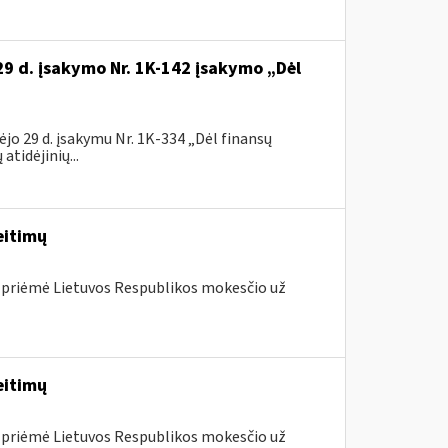
29 d. įsakymo Nr. 1K-142 įsakymo „Dėl
jo 29 d. įsakymu Nr. 1K-334 „Dėl finansų
tidėjinių...
eitimų
 priėmė Lietuvos Respublikos mokesčio už
eitimų
 priėmė Lietuvos Respublikos mokesčio už