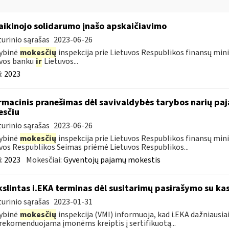
laikinojo solidarumo įnašo apskaičiavimo
urinio sąrašas
2023-06-26
ybinė
mokesčių
inspekcija prie Lietuvos Respublikos finansų minis
uvos banku
ir
Lietuvos...
:
2023
rmacinis pranešimas dėl savivaldybės tarybos narių p
sčiu
urinio sąrašas
2023-06-26
ybinė
mokesčių
inspekcija prie Lietuvos Respublikos finansų minis
vos Respublikos Seimas priėmė Lietuvos Respublikos...
:
2023
Mokesčiai:
Gyventojų pajamų mokestis
kslintas i.EKA terminas dėl susitarimų pasirašymo su kas
urinio sąrašas
2023-01-31
ybinė
mokesčių
inspekcija (VMI) informuoja, kad i.EKA dažniausia
rekomenduojama įmonėms kreiptis į sertifikuotą...