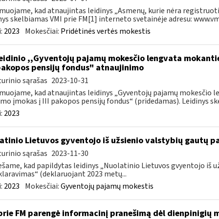
muojame, kad atnaujintas leidinys „Asmenų, kurie nėra registruoti
nys skelbiamas VMI prie FM[1] interneto svetainėje adresu: www.vmi.
:
2023
Mokesčiai:
Pridėtinės vertės mokestis
leidinio ,,Gyventojų pajamų mokesčio lengvata mokant
I pakopos pensijų fondus" atnaujinimo
urinio sąrašas
2023-10-31
muojame, kad atnaujintas leidinys „Gyventojų pajamų mokesčio 
mo įmokas į III pakopos pensijų fondus“ (pridedamas). Leidinys ske
:
2023
atinio Lietuvos gyventojo iš užsienio valstybių gautų
urinio sąrašas
2023-11-30
šame, kad papildytas leidinys „Nuolatinio Lietuvos gvyentojo iš
laravimas“ (deklaruojant 2023 metų...
:
2023
Mokesčiai:
Gyventojų pajamų mokestis
prie FM parengė informacinį pranešimą dėl dienpinigių