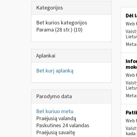
Kategorijos
Dėl 
Bet kurios kategorijos
Web t
Parama (28 str.)
(10)
Valst
Liet
Metai
Aplankai
Info
moke
Bet kurį aplanką
Web t
Valst
Lietu
Metai
Parodymo data
Bet kuriuo metu
Pati
Praėjusią valandą
Web t
Paskutines 24 valandas
Valst
Praėjusią savaitę
kada 