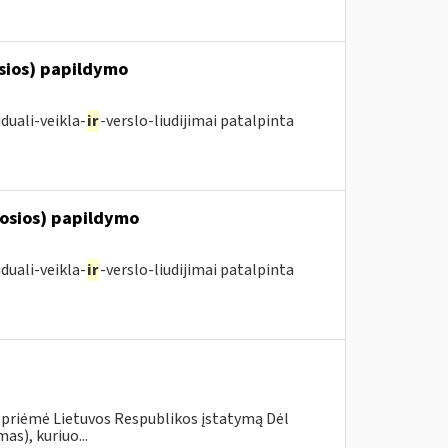
osios) papildymo
duali-veikla-
ir
-verslo-liudijimai patalpinta
posios) papildymo
duali-veikla-
ir
-verslo-liudijimai patalpinta
 priėmė Lietuvos Respublikos įstatymą Dėl
s), kuriuo...