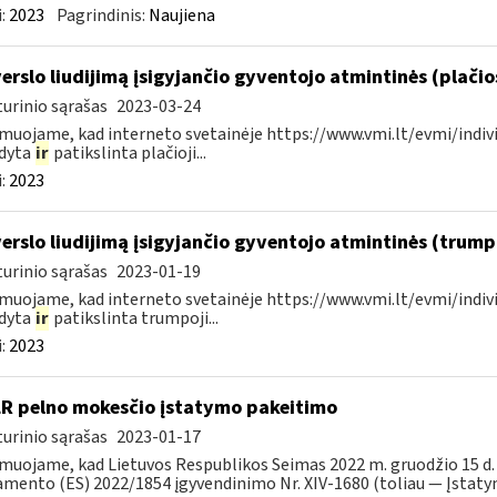
:
2023
Pagrindinis:
Naujiena
verslo liudijimą įsigyjančio gyventojo atmintinės (plači
urinio sąrašas
2023-03-24
muojame, kad interneto svetainėje https://www.vmi.lt/evmi/indivi
ldyta
ir
patikslinta plačioji...
:
2023
verslo liudijimą įsigyjančio gyventojo atmintinės (trum
urinio sąrašas
2023-01-19
muojame, kad interneto svetainėje https://www.vmi.lt/evmi/indivi
ldyta
ir
patikslinta trumpoji...
:
2023
LR pelno mokesčio įstatymo pakeitimo
urinio sąrašas
2023-01-17
muojame, kad Lietuvos Respublikos Seimas 2022 m. gruodžio 15 d.
mento (ES) 2022/1854 įgyvendinimo Nr. XIV-1680 (toliau — Įstatyma