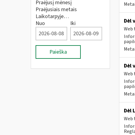
Praėjusį mėnesį
Metai
Praėjusiais metais
Laikotarpyje…
Dėl 
Nuo
Iki
Web t
Infor
papi
Metai
Paieška
Dėl 
Web t
Infor
papi
Metai
Dėl 
Web t
Infor
Regla