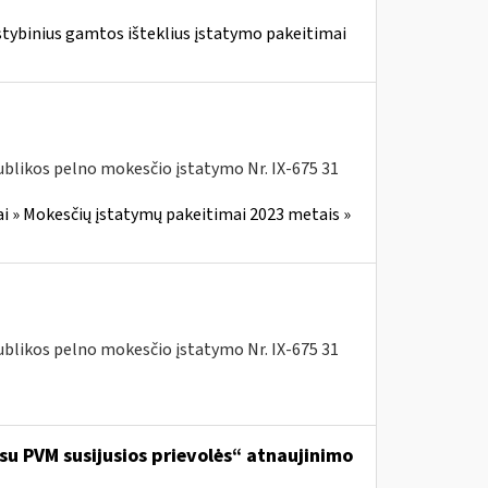
stybinius gamtos išteklius įstatymo pakeitimai
blikos pelno mokesčio įstatymo Nr. IX-675 31
i » Mokesčių įstatymų pakeitimai 2023 metais »
blikos pelno mokesčio įstatymo Nr. IX-675 31
 su PVM susijusios prievolės“ atnaujinimo