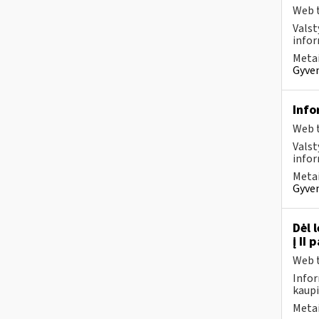
Web t
Valst
infor
Metai
Gyven
Info
Web t
Valst
infor
Metai
Gyven
Dėl 
į II
Web t
Infor
kaupi
Metai