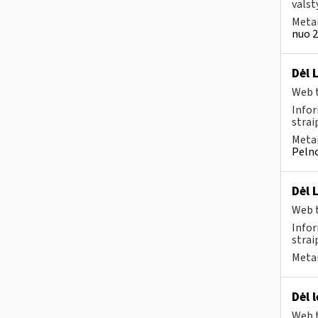
valst
Metai
nuo 2
Dėl 
Web t
Infor
strai
Metai
Pelno
Dėl 
Web t
Infor
strai
Metai
Dėl 
Web t