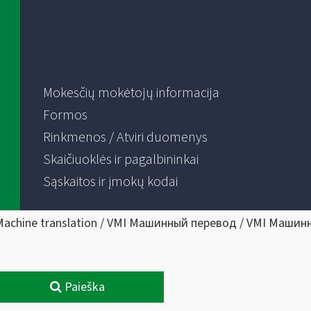
Mokesčių mokėtojų informacija
Formos
Rinkmenos / Atviri duomenys
Skaičiuoklės ir pagalbininkai
Sąskaitos ir įmokų kodai
Machine translation / VMI Машинный перевод / VMI Машин
Paieška