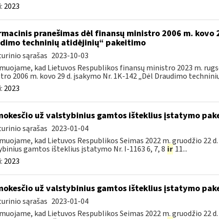
:
2023
rmacinis pranešimas dėl finansų ministro 2006 m. kovo 
dimo techninių atidėjinių“ pakeitimo
urinio sąrašas
2023-10-03
muojame, kad Lietuvos Respublikos finansų ministro 2023 m. rugsė
tro 2006 m. kovo 29 d. įsakymo Nr. 1K-142 „Dėl Draudimo techninių a
:
2023
mokesčio už valstybinius gamtos išteklius įstatymo pak
urinio sąrašas
2023-01-04
muojame, kad Lietuvos Respublikos Seimas 2022 m. gruodžio 22 d.
ybinius gamtos išteklius įstatymo Nr. I-1163 6, 7, 8
ir
11...
:
2023
mokesčio už valstybinius gamtos išteklius įstatymo pak
urinio sąrašas
2023-01-04
muojame, kad Lietuvos Respublikos Seimas 2022 m. gruodžio 22 d.