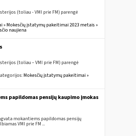
terijos (toliau - VMI prie FM) parengė
i » Mokesčių įstatymų pakeitimai 2023 metais »
čio naujiena
s
sterijos (toliau – VMI prie FM) parengė
ategorijos:
Mokesčių įstatymų pakeitimai »
iems papildomas pensijų kaupimo įmokas
engvata mokantiems papildomas pensijų
biamas VMI prie FM ...