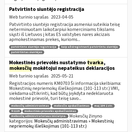
Patvirtinto siuntėjo registracija
Web turinio sąrašas
2023-04-05
Patvirtinto siuntėjo registracija asmeniui suteikia teisę
neterminuotam laikotarpiui komerciniams tikslams
siųsti iš Lietuvos į kitas ES valstybes nares akcizais
apmokestinamas prekes, kurioms...
patvirtinto siuntėjo registracija
kaip užsiregistruoti patvirtintu siuntėju
patvirtintas siuntėjas
Mokestinės prievolės nustatymo
tvarka
,
mokesčių
mokėtojui nepateikus deklaracijos
Web turinio sąrašas
2025-05-21
Registracijos numeris KM0703 Ši informacija skelbiama:
Mokestinių nepriemokų išieškojimas (101-113 str.) VMI,
siekdama užtikrinti, kad būtų įvykdyta nedeklaruota
mokestinė prievolė, turi teisę savo...
mokesčių administravimas
mokesčio apskaičiavimas
maį 104-1 str.
fr1119
mokestinės prievolės apskaičiavimas
Mokesčių žinyno
mokesčių administratoriaus iniciatyva.
kategorijos:
Mokesčių administravimas » Mokestinių
nepriemokų išieškojimas (101-113 str.)