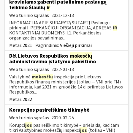
kroviniams gabenti pašalinimo paslaugų
teikimo Šiaulių
ir
Web turinio sąrašas
2021-12-13
INFORMACIJA APIE SUDARYTĄ SUTARTĮ Paslaugų
pirkimai I. PERKANČIOJI ORGANIZACIJA, ADRESAS
IR
KONTAKTINIAI DUOMENYS: I.1. Perkančiosios
organizacijos pavadinimas...
Metai:
2021
Pagrindinis:
Viešieji pirkimai
Dėl Lietuvos Respublikos
mokesčių
administravimo įstatymo pakeitimo
Web turinio sąrašas
2022-01-13
Valstybinė
mokesčių
inspekcija prie Lietuvos
Respublikos finansų ministerijos (toliau — VMI prie FM)
informuoja, kad 2021 m. gruodžio 14 d. priimtas Lietuvos
Respublikos...
Metai:
2022
Korupcijos pasireiškimo tikimybė
Web turinio sąrašas
2020-02-25
Korupci
jos
pasireiškimo tikimybė – prielaida, kad tam
tikri Valstybinės mokesčių inspekci
jos
(toliau – VMI)