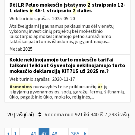
Dėl LR Pelno mokesčio įstatymo
2
straipsnio 12-
1 dalies
ir
46-1 straipsnio
2
dalies
Web turinio sąrašas
2025-05-20
Atsižvelgdami į gaunamus paklausimus dėl vienetų
vykdomų investicinių projektų bei mokestinio
laikotarpio apmokestinamojo pelno sumažinimo
faktiškai patirtomis išlaidomis, įsigyjant naujus...
Metai:
2025
Kokie nekilnojamojo turto mokesčio tarifai
taikomi teikiant Gyventojo nekilnojamojo turto
mokesčio deklaraciją KIT715 už 2025 m.?
Web turinio sąrašas
2020-11-17
Asmenims
nuosavybės teise priklausančių
ar
jų
įsigyjamų gyvenamosios, sodų, garažų, fermų, šiltnamių,
ūkio, pagalbinio ūkio, mokslo, religinės,...
20 Įrašų(-ai)
Rodoma nuo 921 iki 940 iš 7,293 irašų.
1
...
46
47
48
...
365