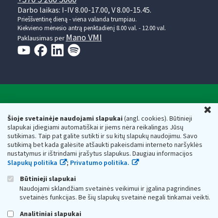
Darbo laikas: I-IV 8.00-17.00, V 8.00-15.45.
Prieššventinę dieną - viena valanda trumpiau.
Kiekvieno mėnesio antrą penktadienį 8.00 val. - 12.00 val.
Mano VMI
Paklausimas per
Valstybinė mokesčių inspekcija prie Lietuvos
U
Respublikos finansų ministerijos
Šioje svetainėje naudojami slapukai
(angl. cookies). Būtinieji
slapukai įdiegiami automatiškai ir jiems nėra reikalingas Jūsų
Biudžetinė įstaiga. Juridinio asmens kodas — 188659752,
sutikimas. Taip pat galite sutikti ir su kitų slapukų naudojimu. Savo
adresas: Vasario 16-osios g. 14, 01107 Vilnius, Lietuva, el.paštas:
sutikimą bet kada galėsite atšaukti pakeisdami interneto naršyklės
vmi@vmi.lt
, E. pristatymo dėžutės adresas 188659752
nustatymus ir ištrindami įrašytus slapukus. Daugiau informacijos
Duomenys apie Valstybinę mokesčių inspekciją prie Lietuvos
Slapukų politika
;
Privatumo politika.
Respublikos finansų ministerijos kaupiami ir saugomi Juridinių
asmenų registre
Būtinieji slapukai
Naudojami sklandžiam svetainės veikimui ir įgalina pagrindines
svetainės funkcijas. Be šių slapukų svetainė negali tinkamai veikti.
Analitiniai slapukai