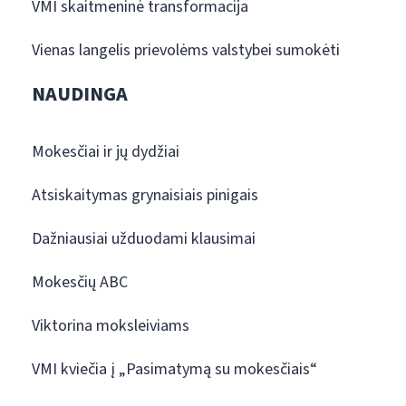
VMI skaitmeninė transformacija
Vienas langelis prievolėms valstybei sumokėti
NAUDINGA
Mokesčiai ir jų dydžiai
Atsiskaitymas grynaisiais pinigais
Dažniausiai užduodami klausimai
Mokesčių ABC
Viktorina moksleiviams
VMI kviečia į „Pasimatymą su mokesčiais“