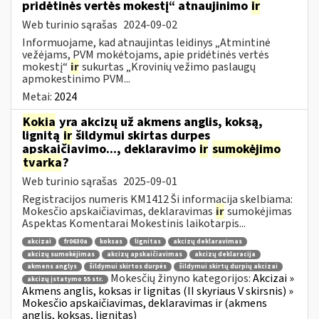
pridėtinės vertės mokestį“ atnaujinimo
ir
Web turinio sąrašas
2024-09-02
Informuojame, kad atnaujintas leidinys „Atmintinė
vežėjams, PVM mokėtojams, apie pridėtinės vertės
mokestį“
ir
sukurtas „Krovinių vežimo paslaugų
apmokestinimo PVM...
Metai:
2024
Kokia
yra akcizų už akmens anglis, koksą,
lignitą
ir
šildymui skirtas durpes
apskaičiavimo..., deklaravimo
ir
sumokėjimo
tvarka
?
Web turinio sąrašas
2025-09-01
Registracijos numeris KM1412 Ši informacija skelbiama:
Mokesčio apskaičiavimas, deklaravimas
ir
sumokėjimas
Aspektas Komentarai Mokestinis laikotarpis...
akcizai
fr0630a
koksas
lignitas
akcizų deklaravimas
akcizų sumokėjimas
akcizų apskaičiavimas
akcizų deklaracija
akmens anglys
šildymui skirtos durpės
šildymui skirtų durpių akcizai
Mokesčių žinyno kategorijos:
Akcizai »
akcizų įstatymo 55 str.
Akmens anglis, koksas ir lignitas (II skyriaus V skirsnis) »
Mokesčio apskaičiavimas, deklaravimas ir (akmens
anglis, koksas, lignitas)