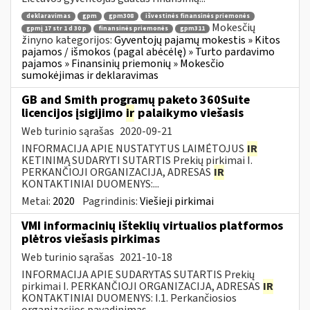
deklaravimas
gpm
gpm308
išvestinės finansinės priemonės
Mokesčių
gpmį 17 str 1 d 30 p
finansinės priemonės
gpm311
žinyno kategorijos:
Gyventojų pajamų mokestis » Kitos
pajamos / išmokos (pagal abėcėlę) » Turto pardavimo
pajamos » Finansinių priemonių » Mokesčio
sumokėjimas ir deklaravimas
GB and Smith programų paketo 360Suite
licencijos įsigijimo
ir
palaikymo viešasis
Web turinio sąrašas
2020-09-21
INFORMACIJA APIE NUSTATYTUS LAIMĖTOJUS
IR
KETINIMĄ SUDARYTI SUTARTIS Prekių pirkimai I.
PERKANČIOJI ORGANIZACIJA, ADRESAS
IR
KONTAKTINIAI DUOMENYS:...
Metai:
2020
Pagrindinis:
Viešieji pirkimai
VMI informacinių išteklių virtualios platformos
plėtros viešasis pirkimas
Web turinio sąrašas
2021-10-18
INFORMACIJA APIE SUDARYTAS SUTARTIS Prekių
pirkimai I. PERKANČIOJI ORGANIZACIJA, ADRESAS
IR
KONTAKTINIAI DUOMENYS: I.1. Perkančiosios
organizacijos pavadinimas...