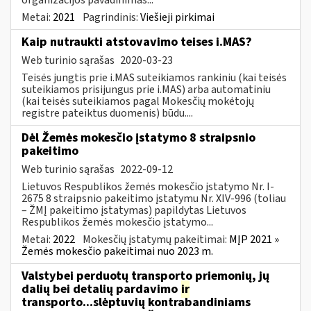
Metai:
2021
Pagrindinis:
Viešieji pirkimai
Kaip nutraukti atstovavimo teises i.MAS?
Web turinio sąrašas
2020-03-23
Teisės jungtis prie i.MAS suteikiamos rankiniu (kai teisės
suteikiamos prisijungus prie i.MAS) arba automatiniu
(kai teisės suteikiamos pagal Mokesčių mokėtojų
registre pateiktus duomenis) būdu....
Dėl Žemės mokesčio įstatymo 8 straipsnio
pakeitimo
Web turinio sąrašas
2022-09-12
Lietuvos Respublikos žemės mokesčio įstatymo Nr. I-
2675 8 straipsnio pakeitimo įstatymu Nr. XIV-996 (toliau
– ŽMĮ pakeitimo įstatymas) papildytas Lietuvos
Respublikos žemės mokesčio įstatymo...
Metai:
2022
Mokesčių įstatymų pakeitimai:
MĮP 2021 »
Žemės mokesčio pakeitimai nuo 2023 m.
Valstybei perduotų transporto priemonių, jų
dalių bei detalių pardavimo
ir
transporto...slėptuvių kontrabandiniams