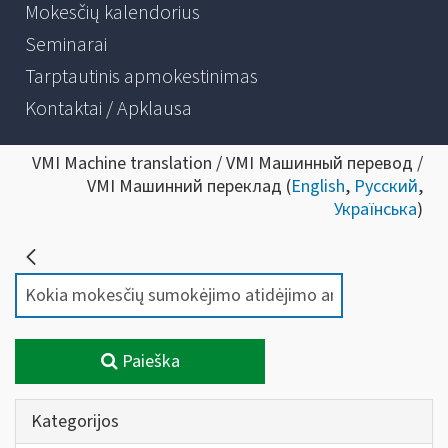
Mokesčių kalendorius
Seminarai
Tarptautinis apmokestinimas
Kontaktai / Apklausa
VMI Machine translation / VMI Машинный перевод /
VMI Машинний переклад (
English
,
Русский
,
Українська
)
Paieška
Kategorijos