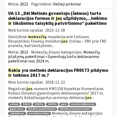
Metai:
2022
Pagrindinis:
Viešieji pirkimai
VA-13 „Dėl Metinės gyventojo (šeimos) turto
deklaracijos formos
ir
jos
užpildymo,...teikimo
ir
tikslinimo taisyklių patvirtinimo“ pakeitimo
Web turinio sąrašas
2023-12-18
Valstybinė
mokesčių
inspekcija prie Lietuvos
Respublikos finansų ministeri
jos
(toliau – VMI prie FM)
praneša, kad Valstybinės...
Metai:
2023
Mokesčių žinyno kategorijos:
Mokesčių
įstatymų pakeitimai » Gyventojų turto deklaravimo
pakeitimai nuo 2024 m.
Kokia
yra metinės deklaracijos FR0573 pildymo
ir
teikimo 2017 m.?
Web turinio sąrašas
2018-11-22
Registraci
jos
numeris KM1158 Aspektas Komentaras
Kokios išmokos gyventojams deklaruojamos? 2017 m.
mokestį išskaičiuojantys asmenys deklaraci
jos
...
a klasė
fr0573
fr0573a
fr0573u
gpm
metinė deklaracija
gpmį 24 str
išmokos nuolatiniams
išmokos nenuolatiniams
Mokesčių žinyno kategorijos:
užpildymas
pateikimo būdai