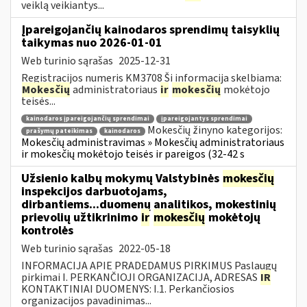
veiklą veikiantys...
Įpareigojančių kainodaros sprendimų taisyklių
taikymas nuo 2026-01-01
Web turinio sąrašas
2025-12-31
Registracijos numeris KM3708 Ši informacija skelbiama:
Mokesčių
administratoriaus
ir
mokesčių
mokėtojo
teisės...
kainodaros įpareigojančių sprendimai
įpareigojantys sprendimai
Mokesčių žinyno kategorijos:
prašymų pateikimas
kainodaros
Mokesčių administravimas » Mokesčių administratoriaus
ir mokesčių mokėtojo teisės ir pareigos (32-42 s
Užsienio kalbų mokymų Valstybinės
mokesčių
inspekcijos darbuotojams,
dirbantiems...duomenų analitikos, mokestinių
prievolių užtikrinimo
ir
mokesčių
mokėtojų
kontrolės
Web turinio sąrašas
2022-05-18
INFORMACIJA APIE PRADEDAMUS PIRKIMUS Paslaugų
pirkimai I. PERKANČIOJI ORGANIZACIJA, ADRESAS
IR
KONTAKTINIAI DUOMENYS: I.1. Perkančiosios
organizacijos pavadinimas...