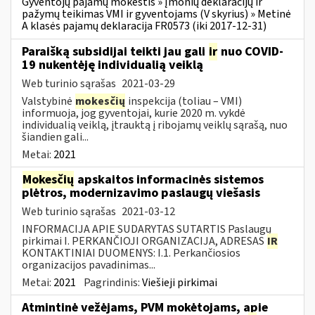
Gyventojų pajamų mokestis » Įmonių deklaracijų ir
pažymų teikimas VMI ir gyventojams (V skyrius) » Metinė
A klasės pajamų deklaracija FR0573 (iki 2017-12-31)
Paraišką subsidijai teikti jau gali
ir
nuo COVID-
19 nukentėję individualią veiklą
Web turinio sąrašas
2021-03-29
Valstybinė
mokesčių
inspekcija (toliau – VMI)
informuoja, jog gyventojai, kurie 2020 m. vykdė
individualią veiklą, įtrauktą į ribojamų veiklų sąrašą, nuo
šiandien gali...
Metai:
2021
Mokesčių
apskaitos informacinės sistemos
plėtros, modernizavimo paslaugų viešasis
Web turinio sąrašas
2021-03-12
INFORMACIJA APIE SUDARYTAS SUTARTIS Paslaugų
pirkimai I. PERKANČIOJI ORGANIZACIJA, ADRESAS
IR
KONTAKTINIAI DUOMENYS: I.1. Perkančiosios
organizacijos pavadinimas...
Metai:
2021
Pagrindinis:
Viešieji pirkimai
Atmintinė vežėjams, PVM mokėtojams, apie