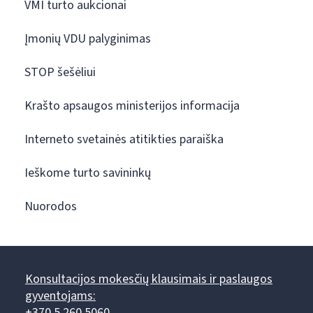
VMI turto aukcionai
Įmonių VDU palyginimas
STOP šešėliui
Krašto apsaugos ministerijos informacija
Interneto svetainės atitikties paraiška
Ieškome turto savininkų
Nuorodos
Konsultacijos mokesčių klausimais ir paslaugos
gyventojams:
+370 5 260 5060