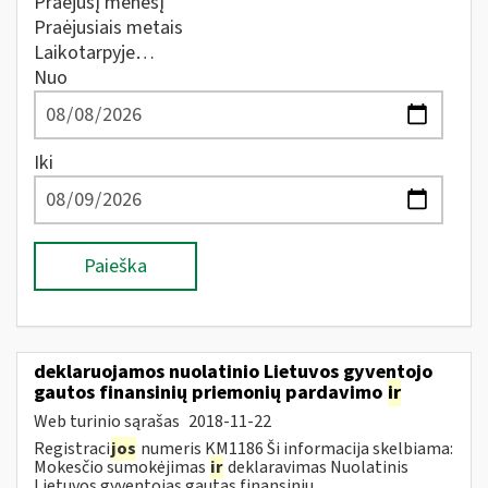
Praėjusį mėnesį
Praėjusiais metais
Laikotarpyje…
Nuo
Iki
Paieška
deklaruojamos nuolatinio Lietuvos gyventojo
gautos finansinių priemonių pardavimo
ir
Web turinio sąrašas
2018-11-22
Registraci
jos
numeris KM1186 Ši informacija skelbiama:
Mokesčio sumokėjimas
ir
deklaravimas Nuolatinis
Lietuvos gyventojas gautas finansinių...