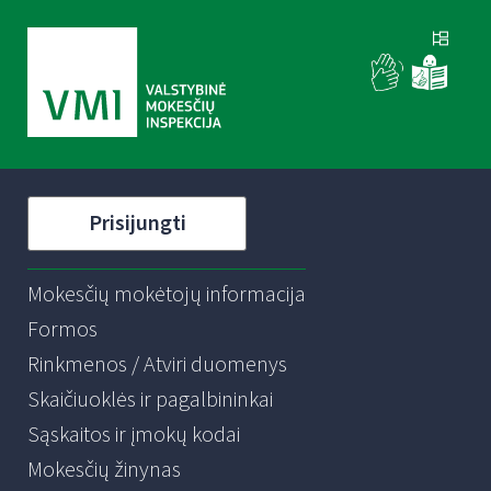
Prisijungti
Mokesčių mokėtojų informacija
Formos
Rinkmenos / Atviri duomenys
Skaičiuoklės ir pagalbininkai
Sąskaitos ir įmokų kodai
Mokesčių žinynas