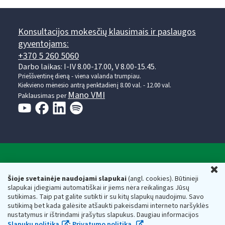
Konsultacijos mokesčių klausimais ir paslaugos
gyventojams:
+370 5 260 5060
Darbo laikas: I-IV 8.00-17.00, V 8.00-15.45.
Prieššventinę dieną - viena valanda trumpiau.
Kiekvieno mėnesio antrą penktadienį 8.00 val. - 12.00 val.
Mano VMI
Paklausimas per
Valstybinė mokesčių inspekcija prie Lietuvos
U
Respublikos finansų ministerijos
Šioje svetainėje naudojami slapukai
(angl. cookies). Būtinieji
slapukai įdiegiami automatiškai ir jiems nėra reikalingas Jūsų
Biudžetinė įstaiga. Juridinio asmens kodas — 188659752,
sutikimas. Taip pat galite sutikti ir su kitų slapukų naudojimu. Savo
adresas: Vasario 16-osios g. 14, 01107 Vilnius, Lietuva, el.paštas:
sutikimą bet kada galėsite atšaukti pakeisdami interneto naršyklės
vmi@vmi.lt
, E. pristatymo dėžutės adresas 188659752
nustatymus ir ištrindami įrašytus slapukus. Daugiau informacijos
Duomenys apie Valstybinę mokesčių inspekciją prie Lietuvos
Slapukų politika
;
Privatumo politika.