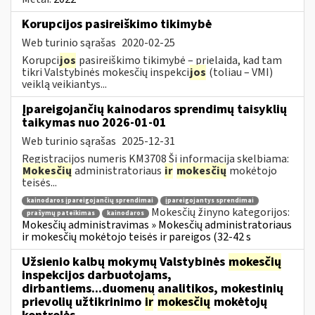
Korupcijos pasireiškimo tikimybė
Web turinio sąrašas
2020-02-25
Korupci
jos
pasireiškimo tikimybė – prielaida, kad tam
tikri Valstybinės mokesčių inspekci
jos
(toliau – VMI)
veiklą veikiantys...
Įpareigojančių kainodaros sprendimų taisyklių
taikymas nuo 2026-01-01
Web turinio sąrašas
2025-12-31
Registracijos numeris KM3708 Ši informacija skelbiama:
Mokesčių
administratoriaus
ir
mokesčių
mokėtojo
teisės...
kainodaros įpareigojančių sprendimai
įpareigojantys sprendimai
Mokesčių žinyno kategorijos:
prašymų pateikimas
kainodaros
Mokesčių administravimas » Mokesčių administratoriaus
ir mokesčių mokėtojo teisės ir pareigos (32-42 s
Užsienio kalbų mokymų Valstybinės
mokesčių
inspekcijos darbuotojams,
dirbantiems...duomenų analitikos, mokestinių
prievolių užtikrinimo
ir
mokesčių
mokėtojų