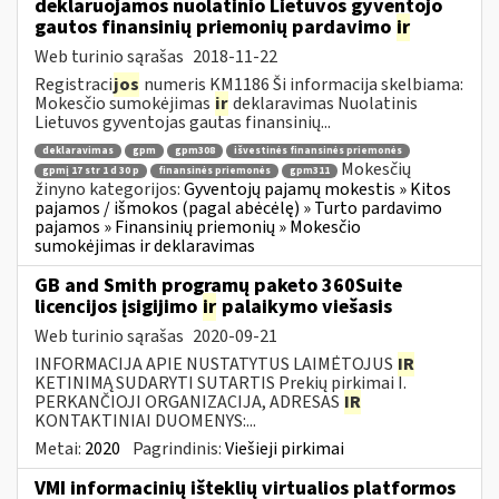
deklaruojamos nuolatinio Lietuvos gyventojo
gautos finansinių priemonių pardavimo
ir
Web turinio sąrašas
2018-11-22
Registraci
jos
numeris KM1186 Ši informacija skelbiama:
Mokesčio sumokėjimas
ir
deklaravimas Nuolatinis
Lietuvos gyventojas gautas finansinių...
deklaravimas
gpm
gpm308
išvestinės finansinės priemonės
Mokesčių
gpmį 17 str 1 d 30 p
finansinės priemonės
gpm311
žinyno kategorijos:
Gyventojų pajamų mokestis » Kitos
pajamos / išmokos (pagal abėcėlę) » Turto pardavimo
pajamos » Finansinių priemonių » Mokesčio
sumokėjimas ir deklaravimas
GB and Smith programų paketo 360Suite
licencijos įsigijimo
ir
palaikymo viešasis
Web turinio sąrašas
2020-09-21
INFORMACIJA APIE NUSTATYTUS LAIMĖTOJUS
IR
KETINIMĄ SUDARYTI SUTARTIS Prekių pirkimai I.
PERKANČIOJI ORGANIZACIJA, ADRESAS
IR
KONTAKTINIAI DUOMENYS:...
Metai:
2020
Pagrindinis:
Viešieji pirkimai
VMI informacinių išteklių virtualios platformos