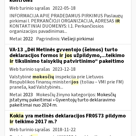
kontrolės
Web turinio sąrašas
2022-05-18
INFORMACIJA APIE PRADEDAMUS PIRKIMUS Paslaugų
pirkimai I. PERKANČIOJI ORGANIZACIJA, ADRESAS
IR
KONTAKTINIAI DUOMENYS: I.1. Perkančiosios
organizacijos pavadinimas...
Metai:
2022
Pagrindinis:
Viešieji pirkimai
VA-13 „Dėl Metinės gyventojo (šeimos) turto
deklaracijos formos
ir
jos
užpildymo,...teikimo
ir
tikslinimo taisyklių patvirtinimo“ pakeitimo
Web turinio sąrašas
2023-12-18
Valstybinė
mokesčių
inspekcija prie Lietuvos
Respublikos finansų ministeri
jos
(toliau – VMI prie FM)
praneša, kad Valstybinės...
Metai:
2023
Mokesčių žinyno kategorijos:
Mokesčių
įstatymų pakeitimai » Gyventojų turto deklaravimo
pakeitimai nuo 2024 m.
Kokia
yra metinės deklaracijos FR0573 pildymo
ir
teikimo 2017 m.?
Web turinio sąrašas
2018-11-22