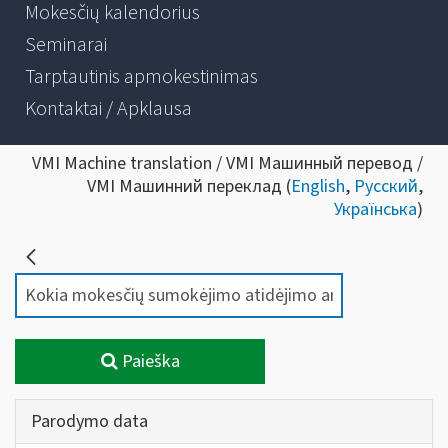
Mokesčių kalendorius
Seminarai
Tarptautinis apmokestinimas
Kontaktai / Apklausa
VMI Machine translation / VMI Машинный перевод /
VMI Машинний переклад (
English
,
Русский
,
Українська
)
Paieška
Parodymo data