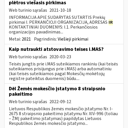
plėtros viešasis pirkimas
Web turinio sąrašas
2021-10-18
INFORMACIJA APIE SUDARYTAS SUTARTIS Prekių
pirkimai I. PERKANČIOJI ORGANIZACIJA, ADRESAS
IR
KONTAKTINIAI DUOMENYS: I.1. Perkančiosios
organizacijos pavadinimas...
Metai:
2021
Pagrindinis:
Viešieji pirkimai
Kaip nutraukti atstovavimo teises i.MAS?
Web turinio sąrašas
2020-03-23
Teisės jungtis prie i.MAS suteikiamos rankiniu (kai teisės
suteikiamos prisijungus prie i.MAS) arba automatiniu
(kai teisės suteikiamos pagal Mokesčių mokėtojų
registre pateiktus duomenis) būdu....
Dėl Žemės mokesčio įstatymo 8 straipsnio
pakeitimo
Web turinio sąrašas
2022-09-12
Lietuvos Respublikos žemės mokesčio įstatymo Nr. I-
2675 8 straipsnio pakeitimo įstatymu Nr. XIV-996 (toliau
– ŽMĮ pakeitimo įstatymas) papildytas Lietuvos
Respublikos žemės mokesčio įstatymo...