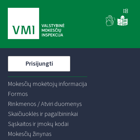
Prisijungti
Mokesčių mokėtojų informacija
Formos
Rinkmenos / Atviri duomenys
Skaičiuoklės ir pagalbininkai
Sąskaitos ir įmokų kodai
Mokesčių žinynas