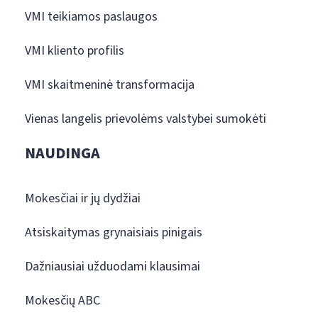
VMI teikiamos paslaugos
VMI kliento profilis
VMI skaitmeninė transformacija
Vienas langelis prievolėms valstybei sumokėti
NAUDINGA
Mokesčiai ir jų dydžiai
Atsiskaitymas grynaisiais pinigais
Dažniausiai užduodami klausimai
Mokesčių ABC