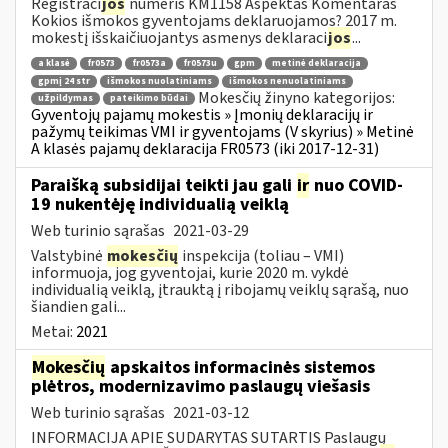
Registraci
jos
numeris KM1158 Aspektas Komentaras
Kokios išmokos gyventojams deklaruojamos? 2017 m.
mokestį išskaičiuojantys asmenys deklaraci
jos
...
a klasė
fr0573
fr0573a
fr0573u
gpm
metinė deklaracija
gpmį 24 str
išmokos nuolatiniams
išmokos nenuolatiniams
Mokesčių žinyno kategorijos:
užpildymas
pateikimo būdai
Gyventojų pajamų mokestis » Įmonių deklaracijų ir
pažymų teikimas VMI ir gyventojams (V skyrius) » Metinė
A klasės pajamų deklaracija FR0573 (iki 2017-12-31)
Paraišką subsidijai teikti jau gali
ir
nuo COVID-
19 nukentėję individualią veiklą
Web turinio sąrašas
2021-03-29
Valstybinė
mokesčių
inspekcija (toliau – VMI)
informuoja, jog gyventojai, kurie 2020 m. vykdė
individualią veiklą, įtrauktą į ribojamų veiklų sąrašą, nuo
šiandien gali...
Metai:
2021
Mokesčių
apskaitos informacinės sistemos
plėtros, modernizavimo paslaugų viešasis
Web turinio sąrašas
2021-03-12
INFORMACIJA APIE SUDARYTAS SUTARTIS Paslaugų