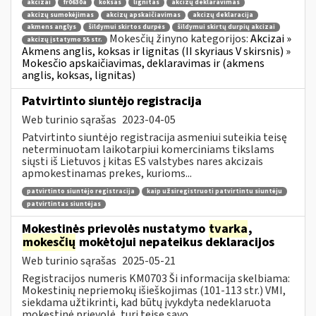
akcizai
fr0630a
koksas
lignitas
akcizų deklaravimas
akcizų sumokėjimas
akcizų apskaičiavimas
akcizų deklaracija
akmens anglys
šildymui skirtos durpės
šildymui skirtų durpių akcizai
Mokesčių žinyno kategorijos:
Akcizai »
akcizų įstatymo 55 str.
Akmens anglis, koksas ir lignitas (II skyriaus V skirsnis) »
Mokesčio apskaičiavimas, deklaravimas ir (akmens
anglis, koksas, lignitas)
Patvirtinto siuntėjo registracija
Web turinio sąrašas
2023-04-05
Patvirtinto siuntėjo registracija asmeniui suteikia teisę
neterminuotam laikotarpiui komerciniams tikslams
siųsti iš Lietuvos į kitas ES valstybes nares akcizais
apmokestinamas prekes, kurioms...
patvirtinto siuntėjo registracija
kaip užsiregistruoti patvirtintu siuntėju
patvirtintas siuntėjas
Mokestinės prievolės nustatymo
tvarka
,
mokesčių
mokėtojui nepateikus deklaracijos
Web turinio sąrašas
2025-05-21
Registracijos numeris KM0703 Ši informacija skelbiama:
Mokestinių nepriemokų išieškojimas (101-113 str.) VMI,
siekdama užtikrinti, kad būtų įvykdyta nedeklaruota
mokestinė prievolė, turi teisę savo...