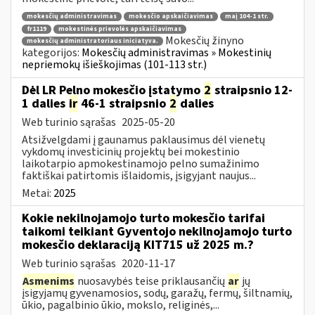
mokesčių administravimas
mokesčio apskaičiavimas
maį 104-1 str.
fr1119
mokestinės prievolės apskaičiavimas
Mokesčių žinyno
mokesčių administratoriaus iniciatyva.
kategorijos:
Mokesčių administravimas » Mokestinių
nepriemokų išieškojimas (101-113 str.)
Dėl LR Pelno mokesčio įstatymo
2
straipsnio 12-
1 dalies
ir
46-1 straipsnio
2
dalies
Web turinio sąrašas
2025-05-20
Atsižvelgdami į gaunamus paklausimus dėl vienetų
vykdomų investicinių projektų bei mokestinio
laikotarpio apmokestinamojo pelno sumažinimo
faktiškai patirtomis išlaidomis, įsigyjant naujus...
Metai:
2025
Kokie nekilnojamojo turto mokesčio tarifai
taikomi teikiant Gyventojo nekilnojamojo turto
mokesčio deklaraciją KIT715 už 2025 m.?
Web turinio sąrašas
2020-11-17
Asmenims
nuosavybės teise priklausančių
ar
jų
įsigyjamų gyvenamosios, sodų, garažų, fermų, šiltnamių,
ūkio, pagalbinio ūkio, mokslo, religinės,...