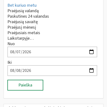
Bet kuriuo metu
Praėjusią valandą
Paskutines 24 valandas
Praėjusią savaitę
Praėjusį mėnesį
Praėjusiais metais
Laikotarpyje…
Nuo
Iki
Paieška