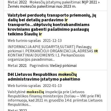
Metai:
2022
Mokesčių įstatymų pakeitimai:
MĮP 2021 »
Žemės mokesčio pakeitimai nuo 2023 m.
Valstybei perduotų transporto priemonių, jų
dalių bei detalių pardavimo
ir
transporto...slėptuvių kontrabandiniams
kroviniams gabenti pašalinimo paslaugų
teikimo Šiaulių
ir
Web turinio sąrašas
2021-12-13
INFORMACIJA APIE SUDARYTĄ SUTARTĮ Paslaugų
pirkimai I. PERKANČIOJI ORGANIZACIJA, ADRESAS
IR
KONTAKTINIAI DUOMENYS: I.1. Perkančiosios
organizacijos pavadinimas...
Metai:
2021
Pagrindinis:
Viešieji pirkimai
Dėl Lietuvos Respublikos
mokesčių
administravimo įstatymo pakeitimo
Web turinio sąrašas
2022-01-13
Valstybinė
mokesčių
inspekcija prie Lietuvos
Respublikos finansų ministerijos (toliau — VMI prie FM)
informuoja, kad 2021 m. gruodžio 14 d. priimtas Lietuvos
Respublikos...
Metai:
2022