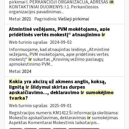
pirkimai I. PERKANČIOJI ORGANIZACIJA, ADRESAS
IR
KONTAKTINIAI DUOMENYS: I.1. Perkančiosios
organizacijos pavadinimas...
Metai:
2021
Pagrindinis:
Viešieji pirkimai
Atmintinė vežėjams, PVM mokėtojams, apie
pridėtinės vertės mokestį“ atnaujinimo
ir
Web turinio sąrašas
2024-09-02
Informuojame, kad atnaujintas leidinys „Atmintinė
vežėjams, PVM mokėtojams, apie pridėtinės vertės
mokestį“
ir
sukurtas „Krovinių vežimo paslaugų
apmokestinimo PVM...
Metai:
2024
Kokia
yra akcizų už akmens anglis, koksą,
lignitą
ir
šildymui skirtas durpes
apskaičiavimo..., deklaravimo
ir
sumokėjimo
tvarka
?
Web turinio sąrašas
2025-09-01
Registracijos numeris KM1412 Ši informacija skelbiama:
Mokesčio apskaičiavimas, deklaravimas
ir
sumokėjimas
Aspektas Komentarai Mokestinis laikotarpis...