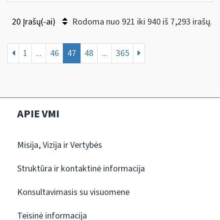
20 Įrašų(-ai)
Rodoma nuo 921 iki 940 iš 7,293 irašų.
1
...
46
47
48
...
365
APIE VMI
Misija, Vizija ir Vertybės
Struktūra ir kontaktinė informacija
Konsultavimasis su visuomene
Teisinė informacija