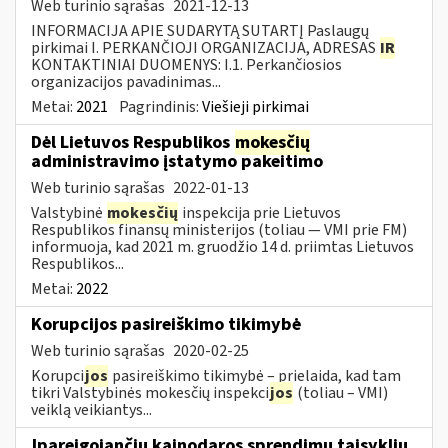
Web turinio sąrašas
2021-12-13
INFORMACIJA APIE SUDARYTĄ SUTARTĮ Paslaugų
pirkimai I. PERKANČIOJI ORGANIZACIJA, ADRESAS
IR
KONTAKTINIAI DUOMENYS: I.1. Perkančiosios
organizacijos pavadinimas...
Metai:
2021
Pagrindinis:
Viešieji pirkimai
Dėl Lietuvos Respublikos
mokesčių
administravimo įstatymo pakeitimo
Web turinio sąrašas
2022-01-13
Valstybinė
mokesčių
inspekcija prie Lietuvos
Respublikos finansų ministerijos (toliau — VMI prie FM)
informuoja, kad 2021 m. gruodžio 14 d. priimtas Lietuvos
Respublikos...
Metai:
2022
Korupcijos pasireiškimo tikimybė
Web turinio sąrašas
2020-02-25
Korupci
jos
pasireiškimo tikimybė – prielaida, kad tam
tikri Valstybinės mokesčių inspekci
jos
(toliau – VMI)
veiklą veikiantys...
Įpareigojančių kainodaros sprendimų taisyklių