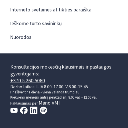
Interneto svetainės atitikties paraiška
Ieškome turto savininkų
Nuorodos
Konsultacijos mokesčių klausimais ir paslaugos
gyventojams:
+370 5 260 5060
Darbo laikas: I-IV 8.00-17.00, V 8.00-15.45.
Prieššventinę dieną - viena valanda trumpiau.
Kiekvieno mėnesio antrą penktadienį 8.00 val. - 12.00 val.
Mano VMI
Paklausimas per