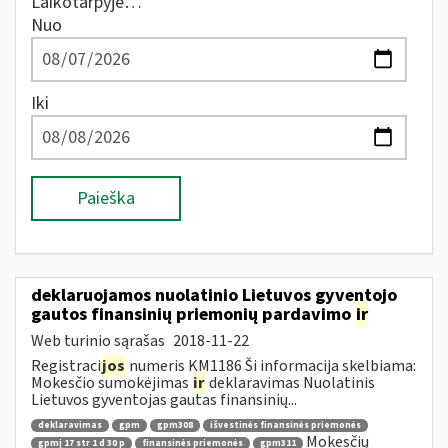
Laikotarpyje…
Nuo
Iki
Paieška
deklaruojamos nuolatinio Lietuvos gyventojo
gautos finansinių priemonių pardavimo
ir
Web turinio sąrašas
2018-11-22
Registraci
jos
numeris KM1186 Ši informacija skelbiama:
Mokesčio sumokėjimas
ir
deklaravimas Nuolatinis
Lietuvos gyventojas gautas finansinių...
deklaravimas
gpm
gpm308
išvestinės finansinės priemonės
Mokesčių
gpmį 17 str 1 d 30 p
finansinės priemonės
gpm311