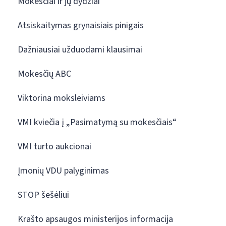
Mokesčiai ir jų dydžiai
Atsiskaitymas grynaisiais pinigais
Dažniausiai užduodami klausimai
Mokesčių ABC
Viktorina moksleiviams
VMI kviečia į „Pasimatymą su mokesčiais“
VMI turto aukcionai
Įmonių VDU palyginimas
STOP šešėliui
Krašto apsaugos ministerijos informacija