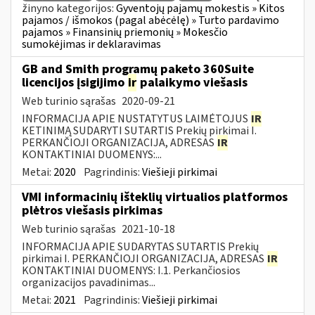
žinyno kategorijos:
Gyventojų pajamų mokestis » Kitos
pajamos / išmokos (pagal abėcėlę) » Turto pardavimo
pajamos » Finansinių priemonių » Mokesčio
sumokėjimas ir deklaravimas
GB and Smith programų paketo 360Suite
licencijos įsigijimo
ir
palaikymo viešasis
Web turinio sąrašas
2020-09-21
INFORMACIJA APIE NUSTATYTUS LAIMĖTOJUS
IR
KETINIMĄ SUDARYTI SUTARTIS Prekių pirkimai I.
PERKANČIOJI ORGANIZACIJA, ADRESAS
IR
KONTAKTINIAI DUOMENYS:...
Metai:
2020
Pagrindinis:
Viešieji pirkimai
VMI informacinių išteklių virtualios platformos
plėtros viešasis pirkimas
Web turinio sąrašas
2021-10-18
INFORMACIJA APIE SUDARYTAS SUTARTIS Prekių
pirkimai I. PERKANČIOJI ORGANIZACIJA, ADRESAS
IR
KONTAKTINIAI DUOMENYS: I.1. Perkančiosios
organizacijos pavadinimas...
Metai:
2021
Pagrindinis:
Viešieji pirkimai