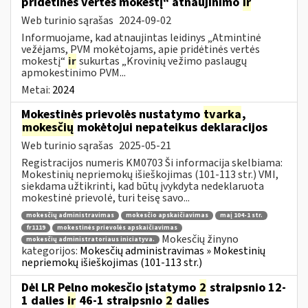
pridėtinės vertės mokestį“ atnaujinimo
ir
Web turinio sąrašas
2024-09-02
Informuojame, kad atnaujintas leidinys „Atmintinė
vežėjams, PVM mokėtojams, apie pridėtinės vertės
mokestį“
ir
sukurtas „Krovinių vežimo paslaugų
apmokestinimo PVM...
Metai:
2024
Mokestinės prievolės nustatymo
tvarka
,
mokesčių
mokėtojui nepateikus deklaracijos
Web turinio sąrašas
2025-05-21
Registracijos numeris KM0703 Ši informacija skelbiama:
Mokestinių nepriemokų išieškojimas (101-113 str.) VMI,
siekdama užtikrinti, kad būtų įvykdyta nedeklaruota
mokestinė prievolė, turi teisę savo...
mokesčių administravimas
mokesčio apskaičiavimas
maį 104-1 str.
fr1119
mokestinės prievolės apskaičiavimas
Mokesčių žinyno
mokesčių administratoriaus iniciatyva.
kategorijos:
Mokesčių administravimas » Mokestinių
nepriemokų išieškojimas (101-113 str.)
Dėl LR Pelno mokesčio įstatymo
2
straipsnio 12-
1 dalies
ir
46-1 straipsnio
2
dalies