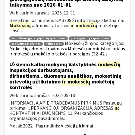
taikymas nuo 2026-01-01
Web turinio sąrašas
2025-12-31
Registracijos numeris KM3708 Ši informacija skelbiama:
Mokesčių
administratoriaus
ir
mokesčių
mokėtojo
teisės...
kainodaros įpareigojančių sprendimai
įpareigojantys sprendimai
Mokesčių žinyno kategorijos:
prašymų pateikimas
kainodaros
Mokesčių administravimas » Mokesčių administratoriaus
ir mokesčių mokėtojo teisės ir pareigos (32-42 s
Užsienio kalbų mokymų Valstybinės
mokesčių
inspekcijos darbuotojams,
dirbantiems...duomenų analitikos, mokestinių
prievolių užtikrinimo
ir
mokesčių
mokėtojų
kontrolės
Web turinio sąrašas
2022-05-18
INFORMACIJA APIE PRADEDAMUS PIRKIMUS Paslaugų
pirkimai I. PERKANČIOJI ORGANIZACIJA, ADRESAS
IR
KONTAKTINIAI DUOMENYS: I.1. Perkančiosios
organizacijos pavadinimas...
Metai:
2022
Pagrindinis:
Viešieji pirkimai