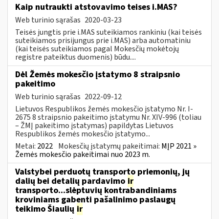
Kaip nutraukti atstovavimo teises i.MAS?
Web turinio sąrašas
2020-03-23
Teisės jungtis prie i.MAS suteikiamos rankiniu (kai teisės
suteikiamos prisijungus prie i.MAS) arba automatiniu
(kai teisės suteikiamos pagal Mokesčių mokėtojų
registre pateiktus duomenis) būdu....
Dėl Žemės mokesčio įstatymo 8 straipsnio
pakeitimo
Web turinio sąrašas
2022-09-12
Lietuvos Respublikos žemės mokesčio įstatymo Nr. I-
2675 8 straipsnio pakeitimo įstatymu Nr. XIV-996 (toliau
– ŽMĮ pakeitimo įstatymas) papildytas Lietuvos
Respublikos žemės mokesčio įstatymo...
Metai:
2022
Mokesčių įstatymų pakeitimai:
MĮP 2021 »
Žemės mokesčio pakeitimai nuo 2023 m.
Valstybei perduotų transporto priemonių, jų
dalių bei detalių pardavimo
ir
transporto...slėptuvių kontrabandiniams
kroviniams gabenti pašalinimo paslaugų
teikimo Šiaulių
ir