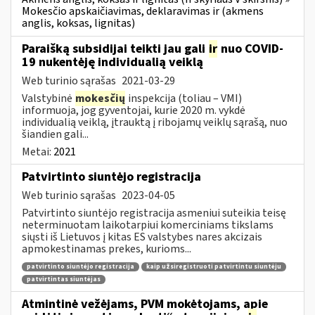
Mokesčio apskaičiavimas, deklaravimas ir (akmens
anglis, koksas, lignitas)
Paraišką subsidijai teikti jau gali
ir
nuo COVID-
19 nukentėję individualią veiklą
Web turinio sąrašas
2021-03-29
Valstybinė
mokesčių
inspekcija (toliau – VMI)
informuoja, jog gyventojai, kurie 2020 m. vykdė
individualią veiklą, įtrauktą į ribojamų veiklų sąrašą, nuo
šiandien gali...
Metai:
2021
Patvirtinto siuntėjo registracija
Web turinio sąrašas
2023-04-05
Patvirtinto siuntėjo registracija asmeniui suteikia teisę
neterminuotam laikotarpiui komerciniams tikslams
siųsti iš Lietuvos į kitas ES valstybes nares akcizais
apmokestinamas prekes, kurioms...
patvirtinto siuntėjo registracija
kaip užsiregistruoti patvirtintu siuntėju
patvirtintas siuntėjas
Atmintinė vežėjams, PVM mokėtojams, apie