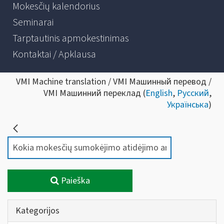
Mokesčių kalendorius
Seminarai
Tarptautinis apmokestinimas
Kontaktai / Apklausa
VMI Machine translation / VMI Машинный перевод /
VMI Машинний переклад (
English
,
Русский
,
Українська
)
Paieška
Kategorijos