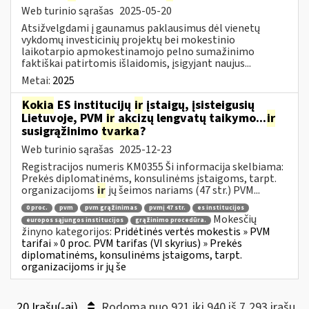
Web turinio sąrašas
2025-05-20
Atsižvelgdami į gaunamus paklausimus dėl vienetų
vykdomų investicinių projektų bei mokestinio
laikotarpio apmokestinamojo pelno sumažinimo
faktiškai patirtomis išlaidomis, įsigyjant naujus...
Metai:
2025
Kokia
ES institucijų
ir
įstaigų, įsisteigusių
Lietuvoje, PVM
ir
akcizų lengvatų taikymo...
ir
susigrąžinimo
tvarka
?
Web turinio sąrašas
2025-12-23
Registracijos numeris KM0355 Ši informacija skelbiama:
Prekės diplomatinėms, konsulinėms įstaigoms, tarpt.
organizacijoms
ir
jų šeimos nariams (47 str.) PVM...
0 proc.
pvm
pvm grąžinimas
pvmį 47 str.
es institucijos
Mokesčių
europos sąjungos institucijos
grąžinimo procedūra.
žinyno kategorijos:
Pridėtinės vertės mokestis » PVM
tarifai » 0 proc. PVM tarifas (VI skyrius) » Prekės
diplomatinėms, konsulinėms įstaigoms, tarpt.
organizacijoms ir jų še
20 Įrašų(-ai)
Rodoma nuo 921 iki 940 iš 7,293 irašų.