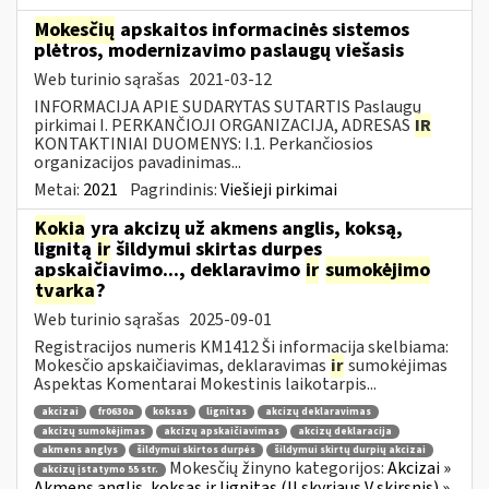
Mokesčių
apskaitos informacinės sistemos
plėtros, modernizavimo paslaugų viešasis
Web turinio sąrašas
2021-03-12
INFORMACIJA APIE SUDARYTAS SUTARTIS Paslaugų
pirkimai I. PERKANČIOJI ORGANIZACIJA, ADRESAS
IR
KONTAKTINIAI DUOMENYS: I.1. Perkančiosios
organizacijos pavadinimas...
Metai:
2021
Pagrindinis:
Viešieji pirkimai
Kokia
yra akcizų už akmens anglis, koksą,
lignitą
ir
šildymui skirtas durpes
apskaičiavimo..., deklaravimo
ir
sumokėjimo
tvarka
?
Web turinio sąrašas
2025-09-01
Registracijos numeris KM1412 Ši informacija skelbiama:
Mokesčio apskaičiavimas, deklaravimas
ir
sumokėjimas
Aspektas Komentarai Mokestinis laikotarpis...
akcizai
fr0630a
koksas
lignitas
akcizų deklaravimas
akcizų sumokėjimas
akcizų apskaičiavimas
akcizų deklaracija
akmens anglys
šildymui skirtos durpės
šildymui skirtų durpių akcizai
Mokesčių žinyno kategorijos:
Akcizai »
akcizų įstatymo 55 str.
Akmens anglis, koksas ir lignitas (II skyriaus V skirsnis) »