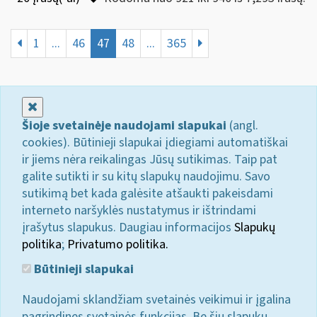
1
...
46
47
48
...
365
Uždaryti
Šioje svetainėje naudojami slapukai
(angl.
cookies). Būtinieji slapukai įdiegiami automatiškai
ir jiems nėra reikalingas Jūsų sutikimas. Taip pat
galite sutikti ir su kitų slapukų naudojimu. Savo
sutikimą bet kada galėsite atšaukti pakeisdami
interneto naršyklės nustatymus ir ištrindami
įrašytus slapukus. Daugiau informacijos
Slapukų
politika
;
Privatumo politika.
Būtinieji slapukai
Naudojami sklandžiam svetainės veikimui ir įgalina
pagrindines svetainės funkcijas. Be šių slapukų