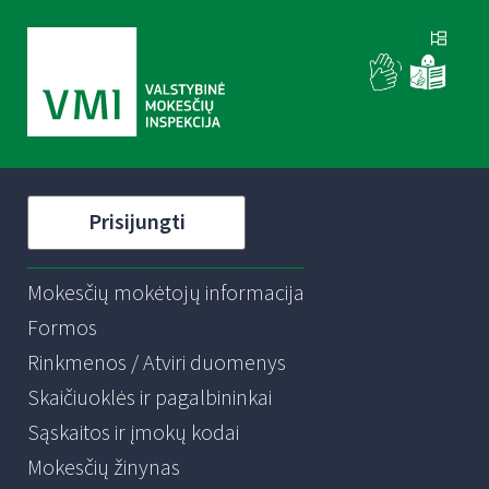
Prisijungti
Mokesčių mokėtojų informacija
Formos
Rinkmenos / Atviri duomenys
Skaičiuoklės ir pagalbininkai
Sąskaitos ir įmokų kodai
Mokesčių žinynas