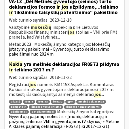
VA-13 „Dėl Metinės gyventojo (šeimos) turto
deklaracijos formos
ir
jos
užpildymo,...teikimo
ir
tikslinimo taisyklių patvirtinimo“ pakeitimo
Web turinio sąrašas
2023-12-18
Valstybinė
mokesčių
inspekcija prie Lietuvos
Respublikos finansų ministeri
jos
(toliau – VMI prie FM)
praneša, kad Valstybinės...
Metai:
2023
Mokesčių žinyno kategorijos:
Mokesčių
įstatymų pakeitimai » Gyventojų turto deklaravimo
pakeitimai nuo 2024 m.
Kokia
yra metinės deklaracijos FR0573 pildymo
ir
teikimo 2017 m.?
Web turinio sąrašas
2018-11-22
Registraci
jos
numeris KM1158 Aspektas Komentaras
Kokios išmokos gyventojams deklaruojamos? 2017 m.
mokestį išskaičiuojantys asmenys deklaraci
jos
...
a klasė
fr0573
fr0573a
fr0573u
gpm
metinė deklaracija
gpmį 24 str
išmokos nuolatiniams
išmokos nenuolatiniams
Mokesčių žinyno kategorijos:
užpildymas
pateikimo būdai
Gyventojų pajamų mokestis » Įmonių deklaracijų ir
pažymų teikimas VMI ir gyventojams (V skyrius) » Metinė
A klasės pajamų deklaracija FR0573 (iki 2017-12-31)