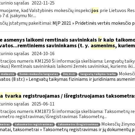
urinio sąrašas
2022-11-25
muojame, kad Valstybinės mokesčių inspekci
jos
prie Lietuvos Res
 7 d. įsakymu Nr....
čių įstatymų pakeitimai:
MĮP 2021 » Pridetinės vertės mokesčio p
e asmenys laikomi remtinais savininkais
ir
kaip taikomo
vatos...remtiniems savininkams (t. y.
asmenims
, kurie
urinio sąrašas
2024-10-16
tracijos numeris KM1250 Ši informacija skelbiama: Lengvatų taiky
nkus) Remtinais savininkais laikomi žemės savininkai, kuriems iki..
Mokesči
 mokestis
žemės mokesčio lengvatos
žmį 8 str
lengvatų taikymo tvarka
atos (8 str.) » Lengvatų taikymas fiziniams ir juridiniams asmenim
ia
tvarka
registruojamas / išregistruojamas taksometra
urinio sąrašas
2025-06-11
tracijos numeris KM1873 Ši informacija skelbiama: Taksometrų r
metro registravimas/išregistravimas Taksometrų...
Mokesčių žinyno
metras
taksometro registravimas
taksometro išregistravimas
atai, taksometrai » Taksometrų registravimas ir jų dokumentų p