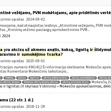
ntinė vežėjams, PVM mokėtojams, apie pridėtinės vert
urinio sąrašas
2024-09-02
muojame, kad atnaujintas leidinys „Atmintinė vežėjams, PVM mok
tas „Krovinių vežimo paslaugų apmokestinimo PVM...
:
2024
ia
yra akcizų už akmens anglis, koksą, lignitą
ir
šildymui
laravimo
ir
sumokėjimo
tvarka
?
urinio sąrašas
2025-09-01
tracijos numeris KM1412 Ši informacija skelbiama: Mokesčio apsk
tas Komentarai Mokestinis laikotarpis...
i
fr0630a
koksas
lignitas
akcizų deklaravimas
akcizų sumokėjimas
akcizų ap
Mokesčių ži
ui skirtos durpės
šildymui skirtų durpių akcizai
akcizų įstatymo 55 str.
s ir lignitas (II skyriaus V skirsnis) » Mokesčio apskaičiavimas, dek
ama (22 str. 1 d.)
urinio sąrašas
2018-11-29