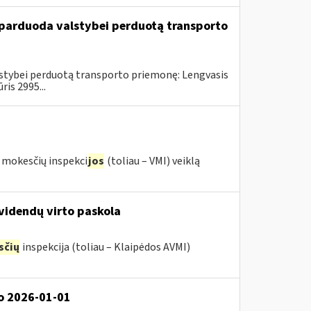
u parduoda valstybei perduotą transporto
alstybei perduotą transporto priemonę: Lengvasis
is 2995...
s mokesčių inspekci
jos
(toliau – VMI) veiklą
ividendų virto paskola
sčių
inspekcija (toliau – Klaipėdos AVMI)
o 2026-01-01