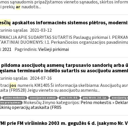
mos sąnaudomis pripažįstamos vieneto sąnaudos, skirtos informacij
ti prekių
ar
naudotis...
sčių
apskaitos informacinės sistemos plėtros, moderni
urinio sąrašas
2021-03-12
RMACIJA APIE SUDARYTAS SUTARTIS Paslaugų pirkimai I. PERK
KTINIAI DUOMENYS: I.1. Perkančiosios organizacijos pavadinimas
:
2021
Pagrindinis:
Viešieji pirkimai
 pildoma asocijuotų asmenų tarpusavio sandorių arba ūk
ęsiama terminuoto indėlio sutartis su asocijuotu asmen
urinio sąrašas
2024-07-16
traci
jos
numeris KM1405 Ši informacija skelbiama: Asocijuotų asm
aita (FR0528) Jeigu vieneto su asocijuotu asmeniu...
pelno mokestis
asocijuotas asmuo
pmį 2 str. 8 d.
pmį 50 str. 2 d. 1 p.
asocijuotų 
Mokesčių žinyno kategorijos:
Pelno mokestis » Deklar
ties pratęsimas
ūkinių operacijų ataskaita (FR05
VMI prie FM viršininko 2003 m. gegužės 6 d. įsakymo Nr. 