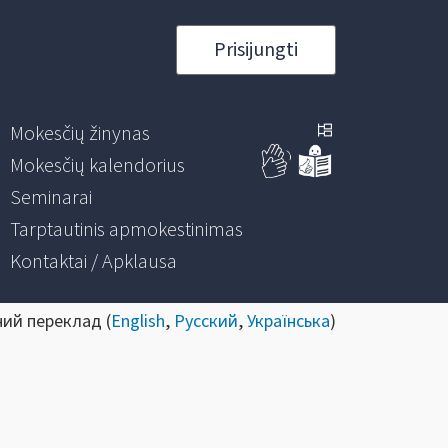
Prisijungti
Mokesčių žinynas
Mokesčių kalendorius
Seminarai
Tarptautinis apmokestinimas
Kontaktai / Apklausa
ний переклад (
English
,
Русский
,
Українська
)