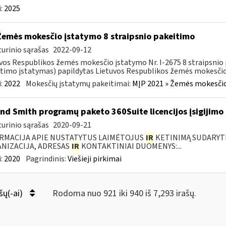
:
2025
Žemės mokesčio įstatymo 8 straipsnio pakeitimo
urinio sąrašas
2022-09-12
vos Respublikos žemės mokesčio įstatymo Nr. I-2675 8 straipsnio 
timo įstatymas) papildytas Lietuvos Respublikos žemės mokesčio 
:
2022
Mokesčių įstatymų pakeitimai:
MĮP 2021 » Žemės mokesčio
nd Smith programų paketo 360Suite licencijos įsigijimo
urinio sąrašas
2020-09-21
RMACIJA APIE NUSTATYTUS LAIMĖTOJUS
IR
KETINIMĄ SUDARYTI 
NIZACIJA, ADRESAS
IR
KONTAKTINIAI DUOMENYS:...
:
2020
Pagrindinis:
Viešieji pirkimai
šų(-ai)
Rodoma nuo 921 iki 940 iš 7,293 irašų.