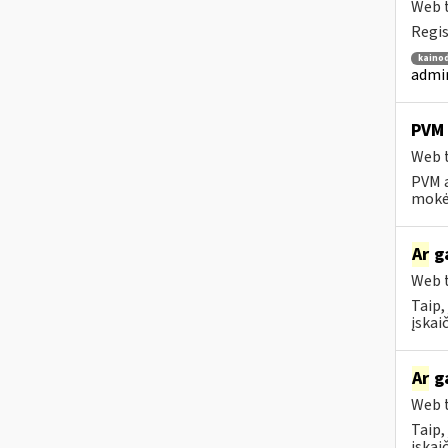
Web t
Regis
kainod
admin
PVM 
Web t
PVM a
mokėt
Ar
ga
Web t
Taip,
įskai
Ar
ga
Web t
Taip,
įskai