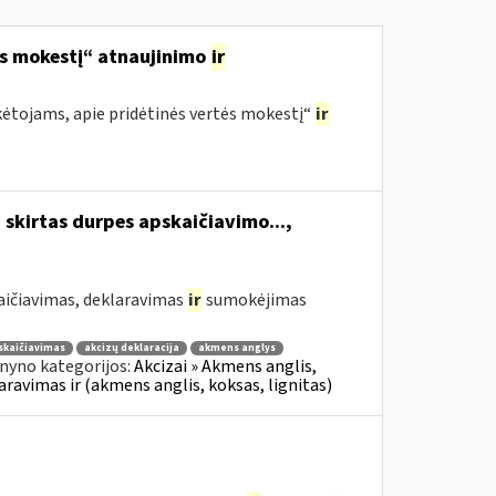
ės mokestį“ atnaujinimo
ir
ėtojams, apie pridėtinės vertės mokestį“
ir
 skirtas durpes apskaičiavimo...,
aičiavimas, deklaravimas
ir
sumokėjimas
skaičiavimas
akcizų deklaracija
akmens anglys
nyno kategorijos:
Akcizai » Akmens anglis,
laravimas ir (akmens anglis, koksas, lignitas)