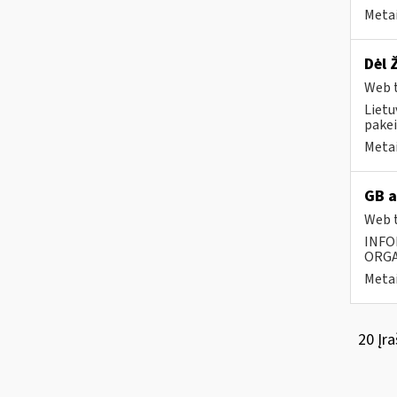
Metai
Dėl 
Web t
Lietu
pakei
Metai
GB a
Web t
INFO
ORGA
Metai
20 Įra