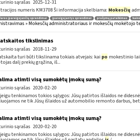
urinio sąrašas
2025-12-31
tracijos numeris KM3708 Ši informacija skelbiama:
Mokesčių
adm
aros įpareigojančių sprendimai
įpareigojantys sprendimai
prašymų pateikimas
kain
istravimas » Mokesčių administratoriaus ir mokesčių mokėtojo tei
atskaitos tikslinimas
urinio sąrašas
2018-11-29
tskaita turi būti tikslinama tokiais atvejais: kai
po
mokestinio lai
ojas dalį prekių grąžina, iš...
lima atimti visą sumokėtų įmokų sumą?
urinio sąrašas
2020-02-20
 jeigu tenkinamos tokios sąlygos: Jūsų patirtos išlaidos ne didesnės
čiuojamos ne tik Jūsų išlaidos už automobilio remonto darbus, bet.
lima atimti visą sumokėtų įmokų sumą?
urinio sąrašas
2020-02-20
 jeigu tenkinamos tokios sąlygos: Jūsų patirtos išlaidos ne didesnės
čiuojamos ne tik Jūsų išlaidos už pastatų apdailos
ir
/...