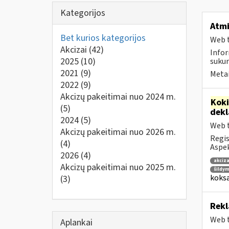
Kategorijos
Atmi
Bet kurios kategorijos
Web t
Akcizai
(42)
Infor
2025
(10)
sukur
2021
(9)
Metai
2022
(9)
Akcizų pakeitimai nuo 2024 m.
Kok
(5)
dek
2024
(5)
Web t
Akcizų pakeitimai nuo 2026 m.
Regis
(4)
Aspek
2026
(4)
akciza
Akcizų pakeitimai nuo 2025 m.
šildym
koksa
(3)
Rekl
Web t
Aplankai