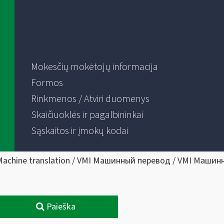
Mokesčių mokėtojų informacija
Formos
Rinkmenos / Atviri duomenys
Skaičiuoklės ir pagalbininkai
Sąskaitos ir įmokų kodai
Machine translation / VMI Машинный перевод / VMI Машин
Paieška