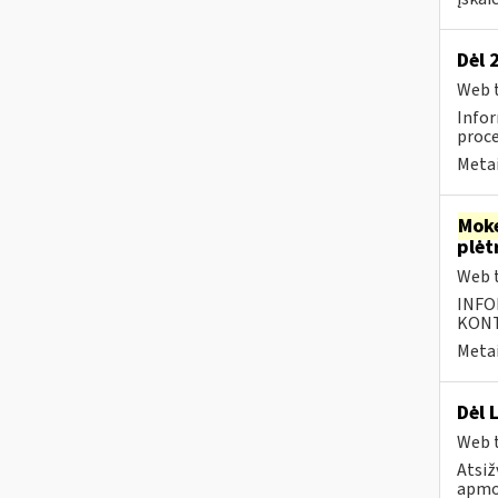
Dėl 
Web t
Infor
proce
Metai
Moke
plėt
Web t
INFO
KONTA
Metai
Dėl 
Web t
Atsiž
apmok