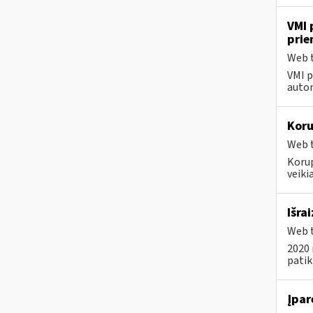
VMI 
pri
Web t
VMI p
autom
Koru
Web t
Koru
veikia
Išra
Web t
2020 
pati
Įpar