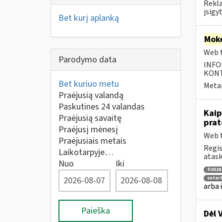
Rekla
įsigy
Bet kurį aplanką
Moke
Web t
Parodymo data
INFO
KONTA
Bet kuriuo metu
Metai
Praėjusią valandą
Paskutines 24 valandas
Kaip
Praėjusią savaitę
prat
Praėjusį mėnesį
Web t
Praėjusiais metais
Regis
Laikotarpyje…
atask
Nuo
Iki
fr0528
sutar
arba 
Paieška
Dėl 