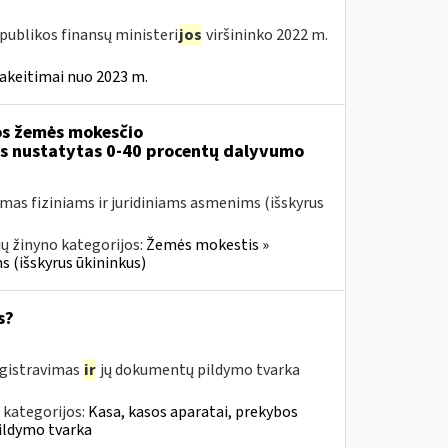
publikos finansų ministeri
jos
viršininko 2022 m.
akeitimai nuo 2023 m.
s žemės mokesčio
ms nustatytas 0-40 procentų dalyvumo
mas fiziniams ir juridiniams asmenims (išskyrus
.
ų žinyno kategorijos:
Žemės mokestis »
s (išskyrus ūkininkus)
s?
egistravimas
ir
jų dokumentų pildymo tvarka
 kategorijos:
Kasa, kasos aparatai, prekybos
ildymo tvarka