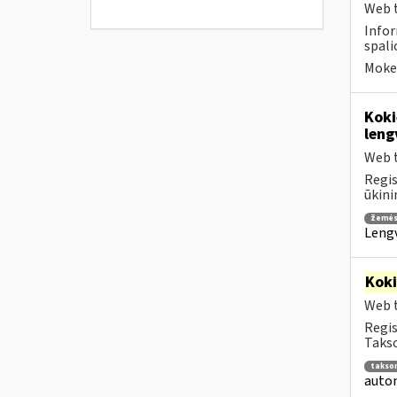
Web t
Infor
spalio
Mokes
Koki
leng
Web t
Regis
ūkini
žemės
Lengv
Kok
Web t
Regis
Takso
takso
autom