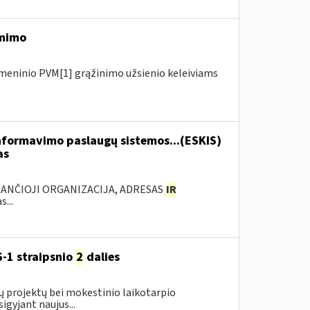
ėmimo
meninio PVM[1] grąžinimo užsienio keleiviams
formavimo paslaugų sistemos...(ESKIS)
as
KANČIOJI ORGANIZACIJA, ADRESAS
IR
...
-1 straipsnio
2
dalies
ų projektų bei mokestinio laikotarpio
gyjant naujus...