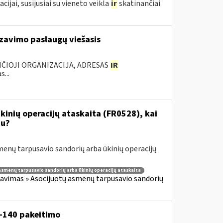
ai, susijusiai su vieneto veikla
ir
skatinančiai
zavimo paslaugų viešasis
ANČIOJI ORGANIZACIJA, ADRESAS
IR
...
inių operacijų ataskaita (FR0528), kai
iu?
enų tarpusavio sandorių arba ūkinių operacijų
asmenų tarpusavio sandorių arba ūkinių operacijų ataskaita
avimas » Asocijuotų asmenų tarpusavio sandorių
V-140 pakeitimo