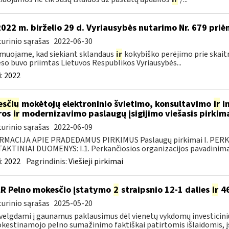
2022 m. birželio 29 d. Vyriausybės nutarimo Nr. 679 pri
urinio sąrašas
2022-06-30
muojame, kad siekiant sklandaus
ir
kokybiško perėjimo prie skait
so buvo priimtas Lietuvos Respublikos Vyriausybės...
:
2022
sčių
mokėtojų elektroninio švietimo, konsultavimo
ir
in
ros
ir
modernizavimo paslaugų įsigijimo viešasis pirkim
urinio sąrašas
2022-06-09
RMACIJA APIE PRADEDAMUS PIRKIMUS Paslaugų pirkimai I. PER
KTINIAI DUOMENYS: I.1. Perkančiosios organizacijos pavadinimas
:
2022
Pagrindinis:
Viešieji pirkimai
LR Pelno mokesčio įstatymo
2
straipsnio 12-1 dalies
ir
46
urinio sąrašas
2025-05-20
velgdami į gaunamus paklausimus dėl vienetų vykdomų investicini
estinamojo pelno sumažinimo faktiškai patirtomis išlaidomis, įsi