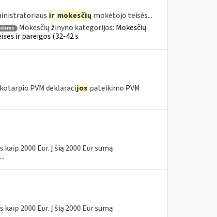
inistratoriaus
ir
mokesčių
mokėtojo teisės...
Mokesčių žinyno kategorijos:
Mokesčių
odaros
sės ir pareigos (32-42 s
kotarpio PVM deklaraci
jos
pateikimo PVM
 kaip 2000 Eur. Į šią 2000 Eur sumą
..
 kaip 2000 Eur. Į šią 2000 Eur sumą