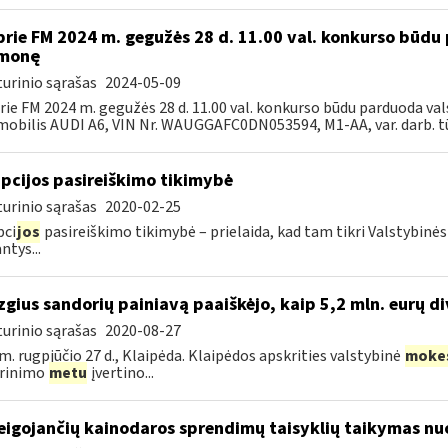
prie FM 2024 m. gegužės 28 d. 11.00 val. konkurso būd
emonę
urinio sąrašas
2024-05-09
rie FM 2024 m. gegužės 28 d. 11.00 val. konkurso būdu parduoda v
obilis AUDI A6, VIN Nr. WAUGGAFC0DN053594, M1-AA, var. darb. tūr
pcijos pasireiškimo tikimybė
urinio sąrašas
2020-02-25
pci
jos
pasireiškimo tikimybė – prielaida, kad tam tikri Valstybinė
ntys...
izgius sandorių painiavą paaiškėjo, kaip 5,2 mln. eurų d
urinio sąrašas
2020-08-27
m. rugpjūčio 27 d., Klaipėda. Klaipėdos apskrities valstybinė
moke
krinimo
metu
įvertino...
eigojančių kainodaros sprendimų taisyklių taikymas nu