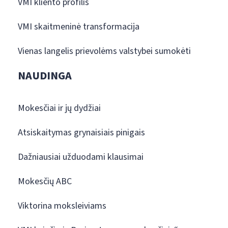
VMI kliento profilis
VMI skaitmeninė transformacija
Vienas langelis prievolėms valstybei sumokėti
NAUDINGA
Mokesčiai ir jų dydžiai
Atsiskaitymas grynaisiais pinigais
Dažniausiai užduodami klausimai
Mokesčių ABC
Viktorina moksleiviams