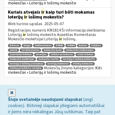
mokesčiai » Loterijų ir lošimų mokestis
Kuriais atvejais
ir
kaip turi būti mokamas
loterijų
ir
lošimų mokestis?
Web turinio sąrašas
2025-05-07
Registracijos numeris KM1814 Ši informacija skelbiama:
Loterijų
ir
lošimų mokestis Aspektas Komentaras
Mokesčio mokėtojai Loterijų
ir
lošimų...
bilietas
bingo
deklaravimas
fr0583
fr0584
kazino
lažybos
ruletė
totalizatorius
mokesčio bazė
mokestinis laikotarpis
azartiniai lošimai
loterijos
lošimo automatai
stalo lošimai
mokesčio mokėtojai
mokesčio tarifai
loterijų ir lošimų mokestis
loterijų ir lošimų įstatymas
loterijų mokestis
lošimų mokestis
Mokesčių žinyno kategorijos:
Kiti
lošimų priežiūros tarnyba
mokesčiai » Loterijų ir lošimų mokestis
Uždaryti
Šioje svetainėje naudojami slapukai
(angl.
cookies). Būtinieji slapukai įdiegiami automatiškai
ir jiems nėra reikalingas Jūsų sutikimas. Taip pat