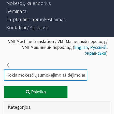
Mokesčių kalendorius
Seminarai
Tarptautinis apmokestinimas
Kontaktai / Apklausa
VMI Machine translation / VMI Машинный перевод /
VMI Машинний переклад (
English
,
Русский
,
Українська
)
Paieška
Kategorijos