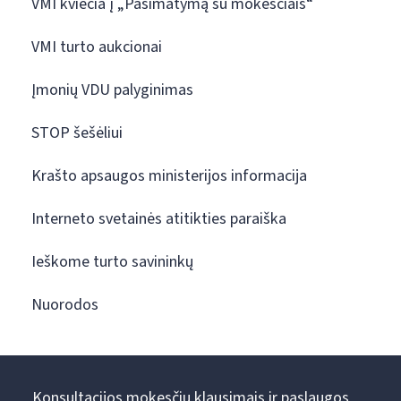
VMI kviečia į „Pasimatymą su mokesčiais“
VMI turto aukcionai
Įmonių VDU palyginimas
STOP šešėliui
Krašto apsaugos ministerijos informacija
Interneto svetainės atitikties paraiška
Ieškome turto savininkų
Nuorodos
Konsultacijos mokesčių klausimais ir paslaugos