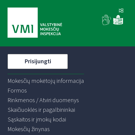
Prisijungti
Mokesčių mokėtojų informacija
Formos
Rinkmenos / Atviri duomenys
Skaičiuoklės ir pagalbininkai
Sąskaitos ir įmokų kodai
Mokesčių žinynas