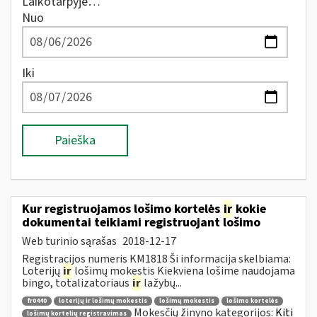
Laikotarpyje…
Nuo
Iki
Paieška
Kur registruojamos lošimo kortelės
ir
kokie
dokumentai teikiami registruojant lošimo
Web turinio sąrašas
2018-12-17
Registracijos numeris KM1818 Ši informacija skelbiama:
Loterijų
ir
lošimų mokestis Kiekviena lošime naudojama
bingo, totalizatoriaus
ir
lažybų...
fr0440
loterijų ir lošimų mokestis
lošimų mokestis
lošimo kortelės
Mokesčių žinyno kategorijos:
Kiti
lošimų kortelių registravimas