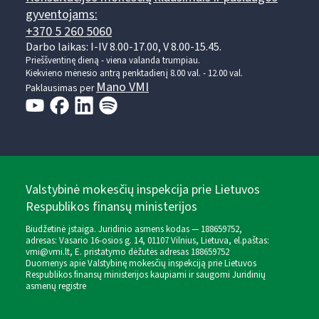
gyventojams:
+370 5 260 5060
Darbo laikas: I-IV 8.00-17.00, V 8.00-15.45.
Prieššventinę dieną - viena valanda trumpiau.
Kiekvieno mėnesio antrą penktadienį 8.00 val. - 12.00 val.
Mano VMI
Paklausimas per
Valstybinė mokesčių inspekcija prie Lietuvos
Respublikos finansų ministerijos
Biudžetinė įstaiga. Juridinio asmens kodas — 188659752,
adresas: Vasario 16-osios g. 14, 01107 Vilnius, Lietuva, el.paštas:
vmi@vmi.lt
, E. pristatymo dėžutės adresas 188659752
Duomenys apie Valstybinę mokesčių inspekciją prie Lietuvos
Respublikos finansų ministerijos kaupiami ir saugomi Juridinių
asmenų registre