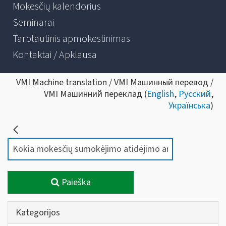
Mokesčių kalendorius
Seminarai
Tarptautinis apmokestinimas
Kontaktai / Apklausa
VMI Machine translation / VMI Машинный перевод /
VMI Машинний переклад (
English
,
Русский
,
Українська
)
Paieška
Kategorijos