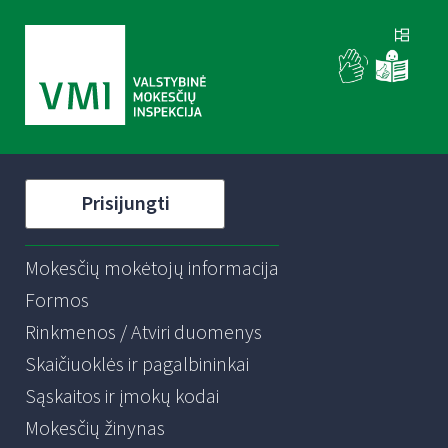
Prisijungti
Mokesčių mokėtojų informacija
Formos
Rinkmenos / Atviri duomenys
Skaičiuoklės ir pagalbininkai
Sąskaitos ir įmokų kodai
Mokesčių žinynas