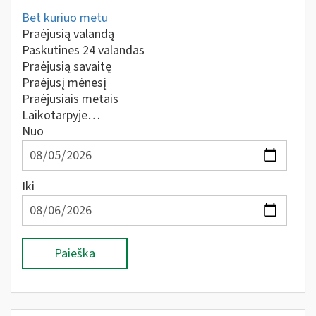
Bet kuriuo metu
Praėjusią valandą
Paskutines 24 valandas
Praėjusią savaitę
Praėjusį mėnesį
Praėjusiais metais
Laikotarpyje…
Nuo
Iki
Paieška