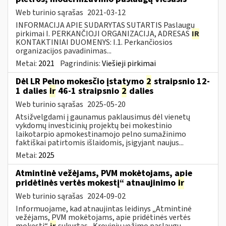
Web turinio sąrašas
2021-03-12
INFORMACIJA APIE SUDARYTAS SUTARTIS Paslaugų
pirkimai I. PERKANČIOJI ORGANIZACIJA, ADRESAS
IR
KONTAKTINIAI DUOMENYS: I.1. Perkančiosios
organizacijos pavadinimas...
Metai:
2021
Pagrindinis:
Viešieji pirkimai
Dėl LR Pelno mokesčio įstatymo
2
straipsnio 12-
1 dalies
ir
46-1 straipsnio
2
dalies
Web turinio sąrašas
2025-05-20
Atsižvelgdami į gaunamus paklausimus dėl vienetų
vykdomų investicinių projektų bei mokestinio
laikotarpio apmokestinamojo pelno sumažinimo
faktiškai patirtomis išlaidomis, įsigyjant naujus...
Metai:
2025
Atmintinė vežėjams, PVM mokėtojams, apie
pridėtinės vertės mokestį“ atnaujinimo
ir
Web turinio sąrašas
2024-09-02
Informuojame, kad atnaujintas leidinys „Atmintinė
vežėjams, PVM mokėtojams, apie pridėtinės vertės
mokestį“
ir
sukurtas „Krovinių vežimo paslaugų