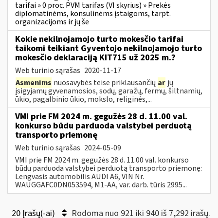
tarifai » 0 proc. PVM tarifas (VI skyrius) » Prekės
diplomatinėms, konsulinėms įstaigoms, tarpt.
organizacijoms ir jų še
Kokie nekilnojamojo turto mokesčio tarifai
taikomi teikiant Gyventojo nekilnojamojo turto
mokesčio deklaraciją KIT715 už 2025 m.?
Web turinio sąrašas
2020-11-17
Asmenims
nuosavybės teise priklausančių
ar
jų
įsigyjamų gyvenamosios, sodų, garažų, fermų, šiltnamių,
ūkio, pagalbinio ūkio, mokslo, religinės,...
VMI prie FM 2024 m. gegužės 28 d. 11.00 val.
konkurso būdu parduoda valstybei perduotą
transporto priemonę
Web turinio sąrašas
2024-05-09
VMI prie FM 2024 m. gegužės 28 d. 11.00 val. konkurso
būdu parduoda valstybei perduotą transporto priemonę:
Lengvasis automobilis AUDI A6, VIN Nr.
WAUGGAFC0DN053594, M1-AA, var. darb. tūris 2995...
20 Įrašų(-ai)
Rodoma nuo 921 iki 940 iš 7,292 irašų.