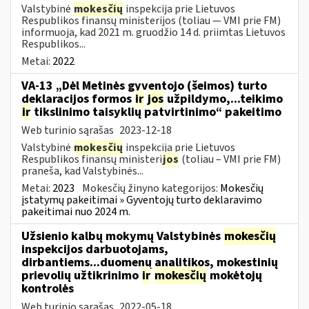
Valstybinė
mokesčių
inspekcija prie Lietuvos
Respublikos finansų ministerijos (toliau — VMI prie FM)
informuoja, kad 2021 m. gruodžio 14 d. priimtas Lietuvos
Respublikos...
Metai:
2022
VA-13 „Dėl Metinės gyventojo (šeimos) turto
deklaracijos formos
ir
jos
užpildymo,...teikimo
ir
tikslinimo taisyklių patvirtinimo“ pakeitimo
Web turinio sąrašas
2023-12-18
Valstybinė
mokesčių
inspekcija prie Lietuvos
Respublikos finansų ministeri
jos
(toliau – VMI prie FM)
praneša, kad Valstybinės...
Metai:
2023
Mokesčių žinyno kategorijos:
Mokesčių
įstatymų pakeitimai » Gyventojų turto deklaravimo
pakeitimai nuo 2024 m.
Užsienio kalbų mokymų Valstybinės
mokesčių
inspekcijos darbuotojams,
dirbantiems...duomenų analitikos, mokestinių
prievolių užtikrinimo
ir
mokesčių
mokėtojų
kontrolės
Web turinio sąrašas
2022-05-18