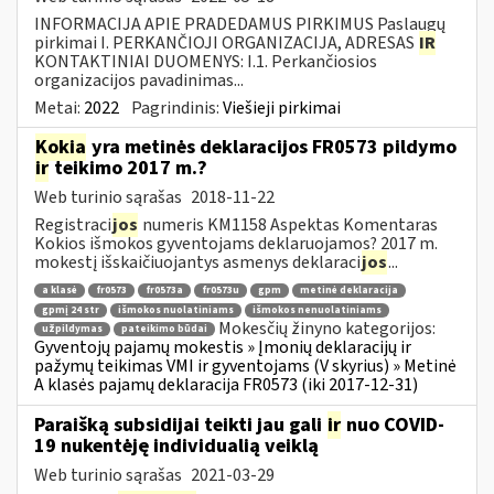
INFORMACIJA APIE PRADEDAMUS PIRKIMUS Paslaugų
pirkimai I. PERKANČIOJI ORGANIZACIJA, ADRESAS
IR
KONTAKTINIAI DUOMENYS: I.1. Perkančiosios
organizacijos pavadinimas...
Metai:
2022
Pagrindinis:
Viešieji pirkimai
Kokia
yra metinės deklaracijos FR0573 pildymo
ir
teikimo 2017 m.?
Web turinio sąrašas
2018-11-22
Registraci
jos
numeris KM1158 Aspektas Komentaras
Kokios išmokos gyventojams deklaruojamos? 2017 m.
mokestį išskaičiuojantys asmenys deklaraci
jos
...
a klasė
fr0573
fr0573a
fr0573u
gpm
metinė deklaracija
gpmį 24 str
išmokos nuolatiniams
išmokos nenuolatiniams
Mokesčių žinyno kategorijos:
užpildymas
pateikimo būdai
Gyventojų pajamų mokestis » Įmonių deklaracijų ir
pažymų teikimas VMI ir gyventojams (V skyrius) » Metinė
A klasės pajamų deklaracija FR0573 (iki 2017-12-31)
Paraišką subsidijai teikti jau gali
ir
nuo COVID-
19 nukentėję individualią veiklą
Web turinio sąrašas
2021-03-29