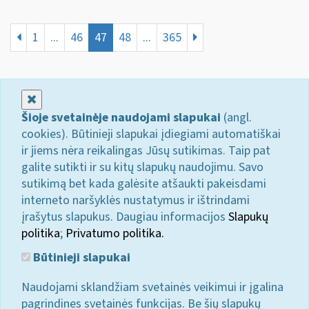
1
...
46
47
48
...
365
Uždaryti
Šioje svetainėje naudojami slapukai
(angl.
cookies). Būtinieji slapukai įdiegiami automatiškai
ir jiems nėra reikalingas Jūsų sutikimas. Taip pat
galite sutikti ir su kitų slapukų naudojimu. Savo
sutikimą bet kada galėsite atšaukti pakeisdami
interneto naršyklės nustatymus ir ištrindami
įrašytus slapukus. Daugiau informacijos
Slapukų
politika
;
Privatumo politika.
Būtinieji slapukai
Naudojami sklandžiam svetainės veikimui ir įgalina
pagrindines svetainės funkcijas. Be šių slapukų