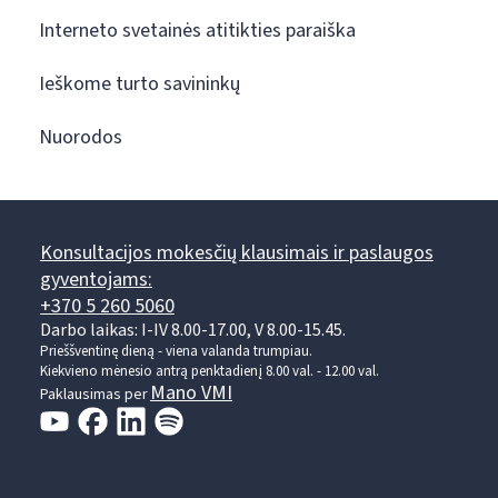
Interneto svetainės atitikties paraiška
Ieškome turto savininkų
Nuorodos
Konsultacijos mokesčių klausimais ir paslaugos
gyventojams:
+370 5 260 5060
Darbo laikas: I-IV 8.00-17.00, V 8.00-15.45.
Prieššventinę dieną - viena valanda trumpiau.
Kiekvieno mėnesio antrą penktadienį 8.00 val. - 12.00 val.
Mano VMI
Paklausimas per