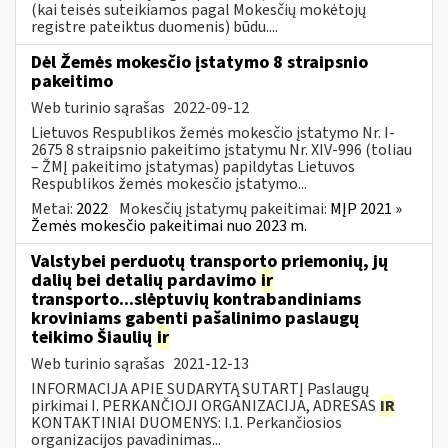
(kai teisės suteikiamos pagal Mokesčių mokėtojų
registre pateiktus duomenis) būdu....
Dėl Žemės mokesčio įstatymo 8 straipsnio
pakeitimo
Web turinio sąrašas
2022-09-12
Lietuvos Respublikos žemės mokesčio įstatymo Nr. I-
2675 8 straipsnio pakeitimo įstatymu Nr. XIV-996 (toliau
– ŽMĮ pakeitimo įstatymas) papildytas Lietuvos
Respublikos žemės mokesčio įstatymo...
Metai:
2022
Mokesčių įstatymų pakeitimai:
MĮP 2021 »
Žemės mokesčio pakeitimai nuo 2023 m.
Valstybei perduotų transporto priemonių, jų
dalių bei detalių pardavimo
ir
transporto...slėptuvių kontrabandiniams
kroviniams gabenti pašalinimo paslaugų
teikimo Šiaulių
ir
Web turinio sąrašas
2021-12-13
INFORMACIJA APIE SUDARYTĄ SUTARTĮ Paslaugų
pirkimai I. PERKANČIOJI ORGANIZACIJA, ADRESAS
IR
KONTAKTINIAI DUOMENYS: I.1. Perkančiosios
organizacijos pavadinimas...