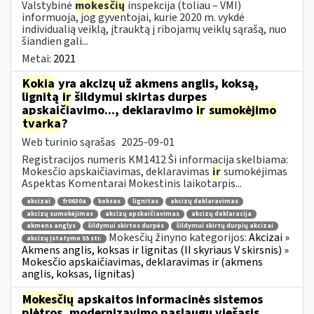
Valstybinė
mokesčių
inspekcija (toliau – VMI)
informuoja, jog gyventojai, kurie 2020 m. vykdė
individualią veiklą, įtrauktą į ribojamų veiklų sąrašą, nuo
šiandien gali...
Metai:
2021
Kokia
yra akcizų už akmens anglis, koksą,
lignitą
ir
šildymui skirtas durpes
apskaičiavimo..., deklaravimo
ir
sumokėjimo
tvarka
?
Web turinio sąrašas
2025-09-01
Registracijos numeris KM1412 Ši informacija skelbiama:
Mokesčio apskaičiavimas, deklaravimas
ir
sumokėjimas
Aspektas Komentarai Mokestinis laikotarpis...
akcizai
fr0630a
koksas
lignitas
akcizų deklaravimas
akcizų sumokėjimas
akcizų apskaičiavimas
akcizų deklaracija
akmens anglys
šildymui skirtos durpės
šildymui skirtų durpių akcizai
Mokesčių žinyno kategorijos:
Akcizai »
akcizų įstatymo 55 str.
Akmens anglis, koksas ir lignitas (II skyriaus V skirsnis) »
Mokesčio apskaičiavimas, deklaravimas ir (akmens
anglis, koksas, lignitas)
Mokesčių
apskaitos informacinės sistemos
plėtros, modernizavimo paslaugų viešasis