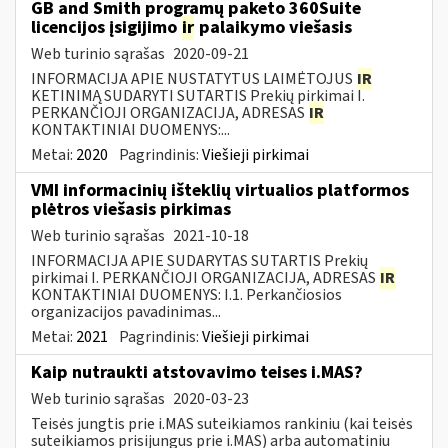
GB and Smith programų paketo 360Suite
licencijos įsigijimo
ir
palaikymo viešasis
Web turinio sąrašas
2020-09-21
INFORMACIJA APIE NUSTATYTUS LAIMĖTOJUS
IR
KETINIMĄ SUDARYTI SUTARTIS Prekių pirkimai I.
PERKANČIOJI ORGANIZACIJA, ADRESAS
IR
KONTAKTINIAI DUOMENYS:...
Metai:
2020
Pagrindinis:
Viešieji pirkimai
VMI informacinių išteklių virtualios platformos
plėtros viešasis pirkimas
Web turinio sąrašas
2021-10-18
INFORMACIJA APIE SUDARYTAS SUTARTIS Prekių
pirkimai I. PERKANČIOJI ORGANIZACIJA, ADRESAS
IR
KONTAKTINIAI DUOMENYS: I.1. Perkančiosios
organizacijos pavadinimas...
Metai:
2021
Pagrindinis:
Viešieji pirkimai
Kaip nutraukti atstovavimo teises i.MAS?
Web turinio sąrašas
2020-03-23
Teisės jungtis prie i.MAS suteikiamos rankiniu (kai teisės
suteikiamos prisijungus prie i.MAS) arba automatiniu