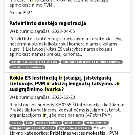
apmokestinimo PVM...
Metai:
2024
Patvirtinto siuntėjo registracija
Web turinio sąrašas
2023-04-05
Patvirtinto siuntėjo registracija asmeniui suteikia teisę
neterminuotam laikotarpiui komerciniams tikslams
siųsti iš Lietuvos į kitas ES valstybes nares akcizais
apmokestinamas prekes, kurioms...
patvirtinto siuntėjo registracija
kaip užsiregistruoti patvirtintu siuntėju
patvirtintas siuntėjas
Kokia
ES institucijų
ir
įstaigų, įsisteigusių
Lietuvoje, PVM
ir
akcizų lengvatų taikymo...
ir
susigrąžinimo
tvarka
?
Web turinio sąrašas
2025-12-23
Registracijos numeris KM0355 Ši informacija skelbiama:
Prekės diplomatinėms, konsulinėms įstaigoms, tarpt.
organizacijoms
ir
jų šeimos nariams (47 str.) PVM...
0 proc.
pvm
pvm grąžinimas
pvmį 47 str.
es institucijos
Mokesčių
europos sąjungos institucijos
grąžinimo procedūra.
žinyno kategorijos:
Pridėtinės vertės mokestis » PVM