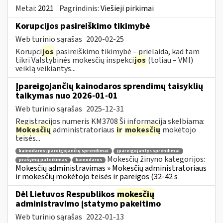
Metai:
2021
Pagrindinis:
Viešieji pirkimai
Korupcijos pasireiškimo tikimybė
Web turinio sąrašas
2020-02-25
Korupci
jos
pasireiškimo tikimybė – prielaida, kad tam
tikri Valstybinės mokesčių inspekci
jos
(toliau – VMI)
veiklą veikiantys...
Įpareigojančių kainodaros sprendimų taisyklių
taikymas nuo 2026-01-01
Web turinio sąrašas
2025-12-31
Registracijos numeris KM3708 Ši informacija skelbiama:
Mokesčių
administratoriaus
ir
mokesčių
mokėtojo
teisės...
kainodaros įpareigojančių sprendimai
įpareigojantys sprendimai
Mokesčių žinyno kategorijos:
prašymų pateikimas
kainodaros
Mokesčių administravimas » Mokesčių administratoriaus
ir mokesčių mokėtojo teisės ir pareigos (32-42 s
Dėl Lietuvos Respublikos
mokesčių
administravimo įstatymo pakeitimo
Web turinio sąrašas
2022-01-13