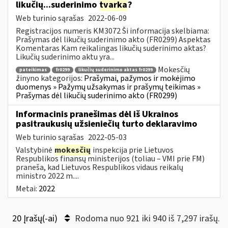
likučių...suderinimo
tvarka
?
Web turinio sąrašas
2022-06-09
Registracijos numeris KM3072 Ši informacija skelbiama:
Prašymas dėl likučių suderinimo akto (FR0299) Aspektas
Komentaras Kam reikalingas likučių suderinimo aktas?
Likučių suderinimo aktu yra...
Mokesčių
pateikimas
fr0299
likučių suderinimo aktas fr0299
žinyno kategorijos:
Prašymai, pažymos ir mokėjimo
duomenys » Pažymų užsakymas ir prašymų teikimas »
Prašymas dėl likučių suderinimo akto (FR0299)
Informacinis pranešimas dėl iš Ukrainos
pasitraukusių užsieniečių turto deklaravimo
Web turinio sąrašas
2022-05-03
Valstybinė
mokesčių
inspekcija prie Lietuvos
Respublikos finansų ministerijos (toliau – VMI prie FM)
praneša, kad Lietuvos Respublikos vidaus reikalų
ministro 2022 m....
Metai:
2022
20 Įrašų(-ai)
Rodoma nuo 921 iki 940 iš 7,297 irašų.