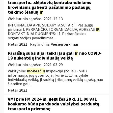
transporto...slėptuvių kontrabandiniams
kroviniams gabenti pašalinimo paslaugų
teikimo Šiaulių
ir
Web turinio sąrašas
2021-12-13
INFORMACIJA APIE SUDARYTĄ SUTARTĮ Paslaugų
pirkimai I. PERKANČIOJI ORGANIZACIJA, ADRESAS
IR
KONTAKTINIAI DUOMENYS: I.1. Perkančiosios
organizacijos pavadinimas...
Metai:
2021
Pagrindinis:
Viešieji pirkimai
Paraišką subsidijai teikti jau gali
ir
nuo COVID-
19 nukentėję individualią veiklą
Web turinio sąrašas
2021-03-29
Valstybinė
mokesčių
inspekcija (toliau – VMI)
informuoja, jog gyventojai, kurie 2020 m. vykdė
individualią veiklą, įtrauktą į ribojamų veiklų sąrašą, nuo
šiandien gali...
Metai:
2021
VMI prie FM 2024 m. gegužės 28 d. 11.00 val.
konkurso būdu parduoda valstybei perduotą
transporto priemonę