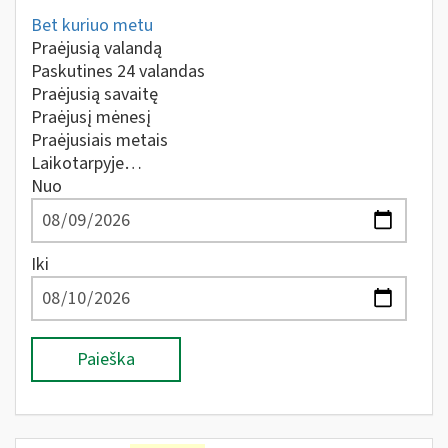
Bet kuriuo metu
Praėjusią valandą
Paskutines 24 valandas
Praėjusią savaitę
Praėjusį mėnesį
Praėjusiais metais
Laikotarpyje…
Nuo
Iki
Paieška