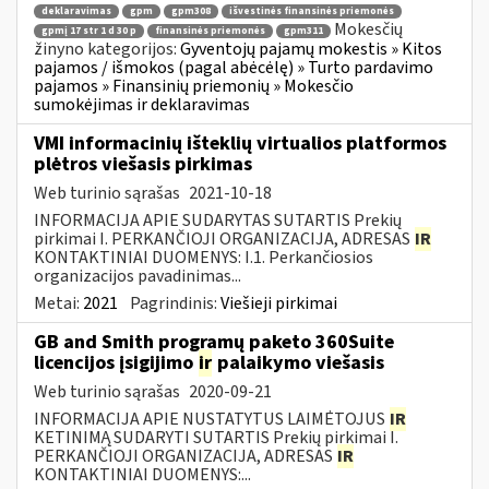
deklaravimas
gpm
gpm308
išvestinės finansinės priemonės
Mokesčių
gpmį 17 str 1 d 30 p
finansinės priemonės
gpm311
žinyno kategorijos:
Gyventojų pajamų mokestis » Kitos
pajamos / išmokos (pagal abėcėlę) » Turto pardavimo
pajamos » Finansinių priemonių » Mokesčio
sumokėjimas ir deklaravimas
VMI informacinių išteklių virtualios platformos
plėtros viešasis pirkimas
Web turinio sąrašas
2021-10-18
INFORMACIJA APIE SUDARYTAS SUTARTIS Prekių
pirkimai I. PERKANČIOJI ORGANIZACIJA, ADRESAS
IR
KONTAKTINIAI DUOMENYS: I.1. Perkančiosios
organizacijos pavadinimas...
Metai:
2021
Pagrindinis:
Viešieji pirkimai
GB and Smith programų paketo 360Suite
licencijos įsigijimo
ir
palaikymo viešasis
Web turinio sąrašas
2020-09-21
INFORMACIJA APIE NUSTATYTUS LAIMĖTOJUS
IR
KETINIMĄ SUDARYTI SUTARTIS Prekių pirkimai I.
PERKANČIOJI ORGANIZACIJA, ADRESAS
IR
KONTAKTINIAI DUOMENYS:...