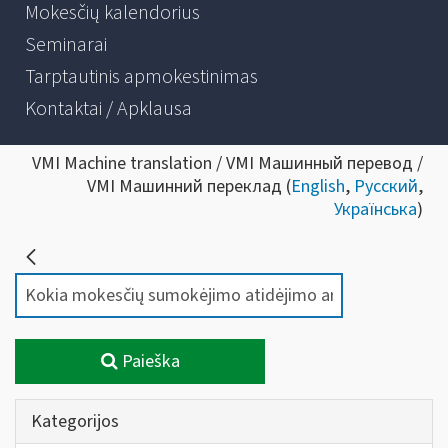
Mokesčių kalendorius
Seminarai
Tarptautinis apmokestinimas
Kontaktai / Apklausa
VMI Machine translation / VMI Машинный перевод /
VMI Машинний переклад (
English
,
Русский
,
Українська
)
Paieška
Kategorijos