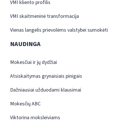
VMI kliento profilis
VMI skaitmeninė transformacija
Vienas langelis prievolėms valstybei sumokėti
NAUDINGA
Mokesčiai ir jų dydžiai
Atsiskaitymas grynaisiais pinigais
Dažniausiai užduodami klausimai
Mokesčių ABC
Viktorina moksleiviams