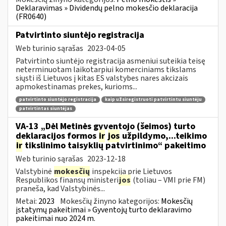
Deklaravimas » Dividendų pelno mokesčio deklaracija
(FR0640)
Patvirtinto siuntėjo registracija
Web turinio sąrašas
2023-04-05
Patvirtinto siuntėjo registracija asmeniui suteikia teisę
neterminuotam laikotarpiui komerciniams tikslams
siųsti iš Lietuvos į kitas ES valstybes nares akcizais
apmokestinamas prekes, kurioms...
patvirtinto siuntėjo registracija
kaip užsiregistruoti patvirtintu siuntėju
patvirtintas siuntėjas
VA-13 „Dėl Metinės gyventojo (šeimos) turto
deklaracijos formos
ir
jos
užpildymo,...teikimo
ir
tikslinimo taisyklių patvirtinimo“ pakeitimo
Web turinio sąrašas
2023-12-18
Valstybinė
mokesčių
inspekcija prie Lietuvos
Respublikos finansų ministeri
jos
(toliau – VMI prie FM)
praneša, kad Valstybinės...
Metai:
2023
Mokesčių žinyno kategorijos:
Mokesčių
įstatymų pakeitimai » Gyventojų turto deklaravimo
pakeitimai nuo 2024 m.