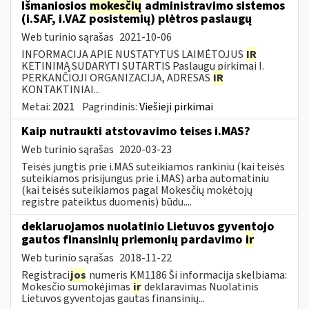
Išmaniosios
mokesčių
administravimo sistemos
(i.SAF, i.VAZ posistemių) plėtros paslaugų
Web turinio sąrašas
2021-10-06
INFORMACIJA APIE NUSTATYTUS LAIMĖTOJUS
IR
KETINIMĄ SUDARYTI SUTARTIS Paslaugų pirkimai I.
PERKANČIOJI ORGANIZACIJA, ADRESAS
IR
KONTAKTINIAI...
Metai:
2021
Pagrindinis:
Viešieji pirkimai
Kaip nutraukti atstovavimo teises i.MAS?
Web turinio sąrašas
2020-03-23
Teisės jungtis prie i.MAS suteikiamos rankiniu (kai teisės
suteikiamos prisijungus prie i.MAS) arba automatiniu
(kai teisės suteikiamos pagal Mokesčių mokėtojų
registre pateiktus duomenis) būdu....
deklaruojamos nuolatinio Lietuvos gyventojo
gautos finansinių priemonių pardavimo
ir
Web turinio sąrašas
2018-11-22
Registraci
jos
numeris KM1186 Ši informacija skelbiama:
Mokesčio sumokėjimas
ir
deklaravimas Nuolatinis
Lietuvos gyventojas gautas finansinių...