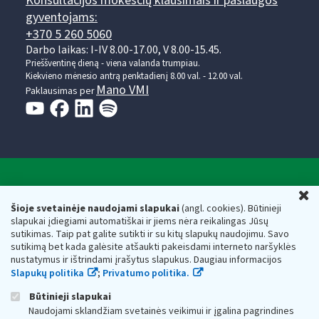
Konsultacijos mokesčių klausimais ir paslaugos
gyventojams:
+370 5 260 5060
Darbo laikas: I-IV 8.00-17.00, V 8.00-15.45.
Prieššventinę dieną - viena valanda trumpiau.
Kiekvieno mėnesio antrą penktadienį 8.00 val. - 12.00 val.
Mano VMI
Paklausimas per
Valstybinė mokesčių inspekcija prie Lietuvos
U
Respublikos finansų ministerijos
Šioje svetainėje naudojami slapukai
(angl. cookies). Būtinieji
slapukai įdiegiami automatiškai ir jiems nėra reikalingas Jūsų
Biudžetinė įstaiga. Juridinio asmens kodas — 188659752,
sutikimas. Taip pat galite sutikti ir su kitų slapukų naudojimu. Savo
adresas: Vasario 16-osios g. 14, 01107 Vilnius, Lietuva, el.paštas:
sutikimą bet kada galėsite atšaukti pakeisdami interneto naršyklės
vmi@vmi.lt
, E. pristatymo dėžutės adresas 188659752
nustatymus ir ištrindami įrašytus slapukus. Daugiau informacijos
Duomenys apie Valstybinę mokesčių inspekciją prie Lietuvos
Slapukų politika
;
Privatumo politika.
Respublikos finansų ministerijos kaupiami ir saugomi Juridinių
asmenų registre
Būtinieji slapukai
Naudojami sklandžiam svetainės veikimui ir įgalina pagrindines