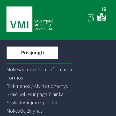
Prisijungti
Mokesčių mokėtojų informacija
Formos
Rinkmenos / Atviri duomenys
Skaičiuoklės ir pagalbininkai
Sąskaitos ir įmokų kodai
Mokesčių žinynas