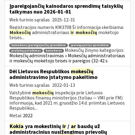
Įpareigojančių kainodaros sprendimų taisyklių
taikymas nuo 2026-01-01
Web turinio sąrašas
2025-12-31
Registracijos numeris KM3708 Ši informacija skelbiama:
Mokesčių
administratoriaus
ir
mokesčių
mokėtojo
teisės...
kainodaros įpareigojančių sprendimai
įpareigojantys sprendimai
Mokesčių žinyno kategorijos:
prašymų pateikimas
kainodaros
Mokesčių administravimas » Mokesčių administratoriaus
ir mokesčių mokėtojo teisės ir pareigos (32-42 s
Dėl Lietuvos Respublikos
mokesčių
administravimo įstatymo pakeitimo
Web turinio sąrašas
2022-01-13
Valstybinė
mokesčių
inspekcija prie Lietuvos
Respublikos finansų ministerijos (toliau — VMI prie FM)
informuoja, kad 2021 m. gruodžio 14 d. priimtas Lietuvos
Respublikos...
Metai:
2022
Kokia
yra mokestinių
ir
/
ar
baudų už
administracinius nusižengimus prievolių