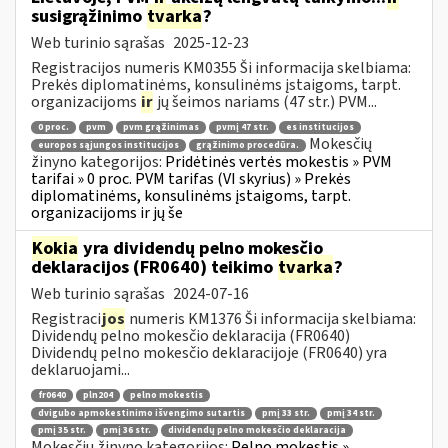
susigrąžinimo
tvarka
?
Web turinio sąrašas
2025-12-23
Registracijos numeris KM0355 Ši informacija skelbiama:
Prekės diplomatinėms, konsulinėms įstaigoms, tarpt.
organizacijoms
ir
jų šeimos nariams (47 str.) PVM...
0 proc.
pvm
pvm grąžinimas
pvmį 47 str.
es institucijos
Mokesčių
europos sąjungos institucijos
grąžinimo procedūra.
žinyno kategorijos:
Pridėtinės vertės mokestis » PVM
tarifai » 0 proc. PVM tarifas (VI skyrius) » Prekės
diplomatinėms, konsulinėms įstaigoms, tarpt.
organizacijoms ir jų še
Kokia
yra dividendų pelno mokesčio
deklaracijos (FR0640) teikimo
tvarka
?
Web turinio sąrašas
2024-07-16
Registraci
jos
numeris KM1376 Ši informacija skelbiama:
Dividendų pelno mokesčio deklaracija (FR0640)
Dividendų pelno mokesčio deklaracijoje (FR0640) yra
deklaruojami...
fr0640
pln204
pelno mokestis
dvigubo apmokestinimo išvengimo sutartis
pmį 33 str.
pmį 34 str.
pmį 35 str.
pmį 36 str.
dividendų pelno mokesčio deklaracija
Mokesčių žinyno kategorijos:
Pelno mokestis »