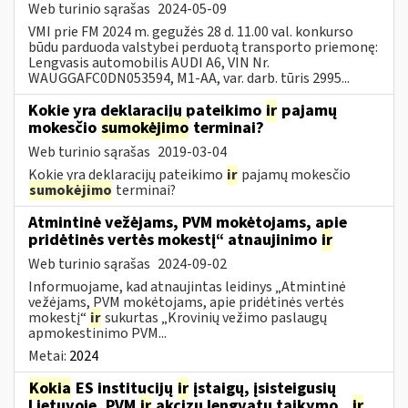
Web turinio sąrašas
2024-05-09
VMI prie FM 2024 m. gegužės 28 d. 11.00 val. konkurso
būdu parduoda valstybei perduotą transporto priemonę:
Lengvasis automobilis AUDI A6, VIN Nr.
WAUGGAFC0DN053594, M1-AA, var. darb. tūris 2995...
Kokie yra deklaracijų pateikimo
ir
pajamų
mokesčio
sumokėjimo
terminai?
Web turinio sąrašas
2019-03-04
Kokie yra deklaracijų pateikimo
ir
pajamų mokesčio
sumokėjimo
terminai?
Atmintinė vežėjams, PVM mokėtojams, apie
pridėtinės vertės mokestį“ atnaujinimo
ir
Web turinio sąrašas
2024-09-02
Informuojame, kad atnaujintas leidinys „Atmintinė
vežėjams, PVM mokėtojams, apie pridėtinės vertės
mokestį“
ir
sukurtas „Krovinių vežimo paslaugų
apmokestinimo PVM...
Metai:
2024
Kokia
ES institucijų
ir
įstaigų, įsisteigusių
Lietuvoje, PVM
ir
akcizų lengvatų taikymo...
ir