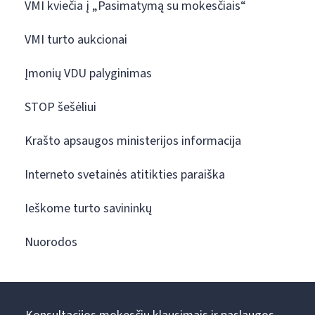
VMI kviečia į „Pasimatymą su mokesčiais“
VMI turto aukcionai
Įmonių VDU palyginimas
STOP šešėliui
Krašto apsaugos ministerijos informacija
Interneto svetainės atitikties paraiška
Ieškome turto savininkų
Nuorodos