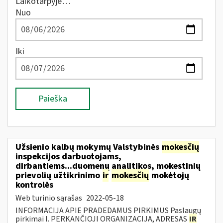
Laikotarpyje…
Nuo
Iki
Paieška
Užsienio kalbų mokymų Valstybinės
mokesčių
inspekcijos darbuotojams,
dirbantiems...duomenų analitikos, mokestinių
prievolių užtikrinimo
ir
mokesčių
mokėtojų
kontrolės
Web turinio sąrašas
2022-05-18
INFORMACIJA APIE PRADEDAMUS PIRKIMUS Paslaugų
pirkimai I. PERKANČIOJI ORGANIZACIJA, ADRESAS
IR