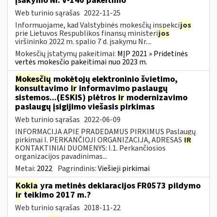
įsakymo Nr. V-140 pakeitimo
Web turinio sąrašas
2022-11-25
Informuojame, kad Valstybinės mokesčių inspekci
jos
prie Lietuvos Respublikos finansų ministeri
jos
viršininko 2022 m. spalio 7 d. įsakymu Nr....
Mokesčių įstatymų pakeitimai:
MĮP 2021 » Pridetinės
vertės mokesčio pakeitimai nuo 2023 m.
Mokesčių
mokėtojų elektroninio švietimo,
konsultavimo
ir
informavimo paslaugų
sistemos...(ESKIS) plėtros
ir
modernizavimo
paslaugų įsigijimo viešasis pirkimas
Web turinio sąrašas
2022-06-09
INFORMACIJA APIE PRADEDAMUS PIRKIMUS Paslaugų
pirkimai I. PERKANČIOJI ORGANIZACIJA, ADRESAS
IR
KONTAKTINIAI DUOMENYS: I.1. Perkančiosios
organizacijos pavadinimas...
Metai:
2022
Pagrindinis:
Viešieji pirkimai
Kokia
yra metinės deklaracijos FR0573 pildymo
ir
teikimo 2017 m.?
Web turinio sąrašas
2018-11-22