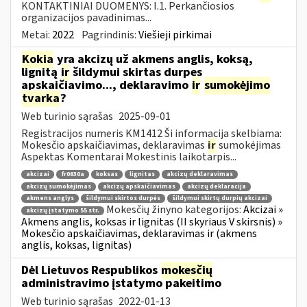
KONTAKTINIAI DUOMENYS: I.1. Perkančiosios
organizacijos pavadinimas...
Metai:
2022
Pagrindinis:
Viešieji pirkimai
Kokia
yra akcizų už akmens anglis, koksą,
lignitą
ir
šildymui skirtas durpes
apskaičiavimo..., deklaravimo
ir
sumokėjimo
tvarka
?
Web turinio sąrašas
2025-09-01
Registracijos numeris KM1412 Ši informacija skelbiama:
Mokesčio apskaičiavimas, deklaravimas
ir
sumokėjimas
Aspektas Komentarai Mokestinis laikotarpis...
akcizai
fr0630a
koksas
lignitas
akcizų deklaravimas
akcizų sumokėjimas
akcizų apskaičiavimas
akcizų deklaracija
akmens anglys
šildymui skirtos durpės
šildymui skirtų durpių akcizai
Mokesčių žinyno kategorijos:
Akcizai »
akcizų įstatymo 55 str.
Akmens anglis, koksas ir lignitas (II skyriaus V skirsnis) »
Mokesčio apskaičiavimas, deklaravimas ir (akmens
anglis, koksas, lignitas)
Dėl Lietuvos Respublikos
mokesčių
administravimo įstatymo pakeitimo
Web turinio sąrašas
2022-01-13