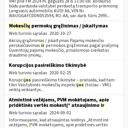
VMI prie FM 2024 m. gegužės 28 d. 11.00 val. konkurso
būdu parduoda valstybei perduotą transporto priemonę:
Lengvasis automobilis AUDI A6, VIN Nr.
WAUGGAFC0DN053594, M1-AA, var. darb. tūris 2995...
Mokesčių
permokų grąžinimas / įskaitymas
Web turinio sąrašas
2020-10-27
Akcizų grąžinimas / įskaitymas Pajamų mokesčio
perskaičiavimas
ir
permokos grąžinimas pagal prašymą
Gyventojų pajamų mokesčio, privalomojo sveikatos
draudimo įmokų...
Korupcijos pasireiškimo tikimybė
Web turinio sąrašas
2020-02-25
Korupci
jos
pasireiškimo tikimybė – prielaida, kad tam
tikri Valstybinės mokesčių inspekci
jos
(toliau – VMI)
veiklą veikiantys...
Atmintinė vežėjams, PVM mokėtojams, apie
pridėtinės vertės mokestį“ atnaujinimo
ir
Web turinio sąrašas
2024-09-02
Informuojame, kad atnaujintas leidinys „Atmintinė
vežėjams, PVM mokėtojams, apie pridėtinės vertės