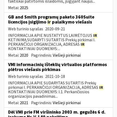
faktiškai patirtomis išlaidomis, įsigyjant naujus...
Metai:
2025
GB and Smith programų paketo 360Suite
licencijos įsigijimo
ir
palaikymo viešasis
Web turinio sąrašas
2020-09-21
INFORMACIJA APIE NUSTATYTUS LAIMĖTOJUS
IR
KETINIMĄ SUDARYTI SUTARTIS Prekių pirkimai I.
PERKANČIOJI ORGANIZACIJA, ADRESAS
IR
KONTAKTINIAI DUOMENYS:...
Metai:
2020
Pagrindinis:
Viešieji pirkimai
VMI informacinių išteklių virtualios platformos
plėtros viešasis pirkimas
Web turinio sąrašas
2021-10-18
INFORMACIJA APIE SUDARYTAS SUTARTIS Prekių
pirkimai I. PERKANČIOJI ORGANIZACIJA, ADRESAS
IR
KONTAKTINIAI DUOMENYS: I.1. Perkančiosios
organizacijos pavadinimas...
Metai:
2021
Pagrindinis:
Viešieji pirkimai
Dėl VMI prie FM viršininko 2003 m. gegužės 6 d.