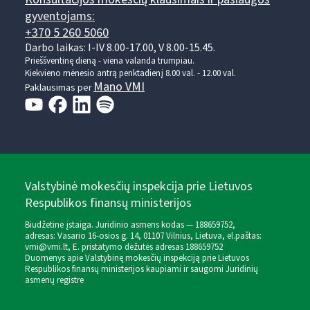
gyventojams:
+370 5 260 5060
Darbo laikas: I-IV 8.00-17.00, V 8.00-15.45.
Prieššventinę dieną - viena valanda trumpiau.
Kiekvieno mėnesio antrą penktadienį 8.00 val. - 12.00 val.
Mano VMI
Paklausimas per
Valstybinė mokesčių inspekcija prie Lietuvos
Respublikos finansų ministerijos
Biudžetinė įstaiga. Juridinio asmens kodas — 188659752,
adresas: Vasario 16-osios g. 14, 01107 Vilnius, Lietuva, el.paštas:
vmi@vmi.lt
, E. pristatymo dėžutės adresas 188659752
Duomenys apie Valstybinę mokesčių inspekciją prie Lietuvos
Respublikos finansų ministerijos kaupiami ir saugomi Juridinių
asmenų registre