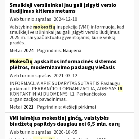
Smulkieji verslininkai jau gali įsigyti verslo
liudijimus kitiems metams
Web turinio sąrašas
2024-12-10
Valstybinė
mokesčių
inspekcija (VMI) informuoja, kad
smulkieji verslininkai jau gali įsigyti verslo liudijimus
2025 m. Tai ypač aktualu gyventojams, kurie veiklą
pradės...
Metai:
2024
Pagrindinis:
Naujiena
Mokesčių
apskaitos informacinės sistemos
plėtros, modernizavimo paslaugų viešasis
Web turinio sąrašas
2021-03-12
INFORMACIJA APIE SUDARYTAS SUTARTIS Paslaugų
pirkimai I. PERKANČIOJI ORGANIZACIJA, ADRESAS
IR
KONTAKTINIAI DUOMENYS: I.1. Perkančiosios
organizacijos pavadinimas...
Metai:
2021
Pagrindinis:
Viešieji pirkimai
VMI laimėjus mokestinį ginčą, valstybės
biudžetą papildys daugiau nei 6,5 mln. eurų
Web turinio sąrašas
2020-10-05