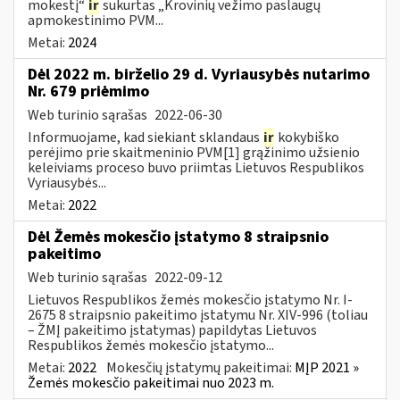
mokestį“
ir
sukurtas „Krovinių vežimo paslaugų
apmokestinimo PVM...
Metai:
2024
Dėl 2022 m. birželio 29 d. Vyriausybės nutarimo
Nr. 679 priėmimo
Web turinio sąrašas
2022-06-30
Informuojame, kad siekiant sklandaus
ir
kokybiško
perėjimo prie skaitmeninio PVM[1] grąžinimo užsienio
keleiviams proceso buvo priimtas Lietuvos Respublikos
Vyriausybės...
Metai:
2022
Dėl Žemės mokesčio įstatymo 8 straipsnio
pakeitimo
Web turinio sąrašas
2022-09-12
Lietuvos Respublikos žemės mokesčio įstatymo Nr. I-
2675 8 straipsnio pakeitimo įstatymu Nr. XIV-996 (toliau
– ŽMĮ pakeitimo įstatymas) papildytas Lietuvos
Respublikos žemės mokesčio įstatymo...
Metai:
2022
Mokesčių įstatymų pakeitimai:
MĮP 2021 »
Žemės mokesčio pakeitimai nuo 2023 m.