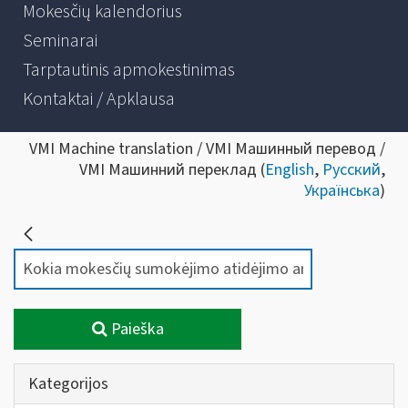
Mokesčių kalendorius
Seminarai
Tarptautinis apmokestinimas
Kontaktai / Apklausa
VMI Machine translation / VMI Машинный перевод /
VMI Машинний переклад (
English
,
Русский
,
Українська
)
Paieška
Kategorijos