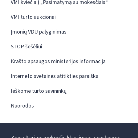
VMI kviečia į „Pasimatymą su mokesčiais“
VMI turto aukcionai
Įmonių VDU palyginimas
STOP šešėliui
Krašto apsaugos ministerijos informacija
Interneto svetainės atitikties paraiška
Ieškome turto savininkų
Nuorodos
Konsultacijos mokesčių klausimais ir paslaugos