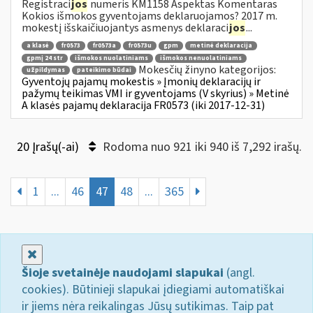
Registraci
jos
numeris KM1158 Aspektas Komentaras
Kokios išmokos gyventojams deklaruojamos? 2017 m.
mokestį išskaičiuojantys asmenys deklaraci
jos
...
a klasė
fr0573
fr0573a
fr0573u
gpm
metinė deklaracija
gpmį 24 str
išmokos nuolatiniams
išmokos nenuolatiniams
Mokesčių žinyno kategorijos:
užpildymas
pateikimo būdai
Gyventojų pajamų mokestis » Įmonių deklaracijų ir
pažymų teikimas VMI ir gyventojams (V skyrius) » Metinė
A klasės pajamų deklaracija FR0573 (iki 2017-12-31)
20 Įrašų(-ai)
Rodoma nuo 921 iki 940 iš 7,292 irašų.
1
...
46
47
48
...
365
Uždaryti
Šioje svetainėje naudojami slapukai
(angl.
cookies). Būtinieji slapukai įdiegiami automatiškai
ir jiems nėra reikalingas Jūsų sutikimas. Taip pat