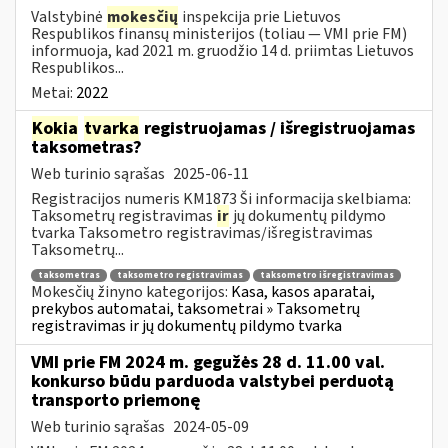
Valstybinė
mokesčių
inspekcija prie Lietuvos
Respublikos finansų ministerijos (toliau — VMI prie FM)
informuoja, kad 2021 m. gruodžio 14 d. priimtas Lietuvos
Respublikos...
Metai:
2022
Kokia
tvarka
registruojamas / išregistruojamas
taksometras?
Web turinio sąrašas
2025-06-11
Registracijos numeris KM1873 Ši informacija skelbiama:
Taksometrų registravimas
ir
jų dokumentų pildymo
tvarka Taksometro registravimas/išregistravimas
Taksometrų...
taksometras
taksometro registravimas
taksometro išregistravimas
Mokesčių žinyno kategorijos:
Kasa, kasos aparatai,
prekybos automatai, taksometrai » Taksometrų
registravimas ir jų dokumentų pildymo tvarka
VMI prie FM 2024 m. gegužės 28 d. 11.00 val.
konkurso būdu parduoda valstybei perduotą
transporto priemonę
Web turinio sąrašas
2024-05-09