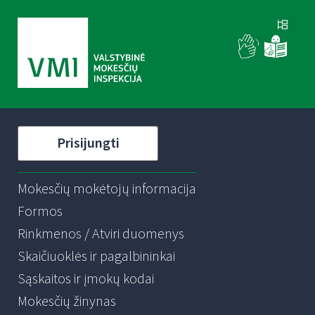
Prisijungti
Mokesčių mokėtojų informacija
Formos
Rinkmenos / Atviri duomenys
Skaičiuoklės ir pagalbininkai
Sąskaitos ir įmokų kodai
Mokesčių žinynas