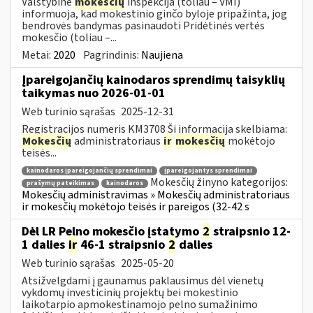
Valstybinė
mokesčių
inspekcija (toliau – VMI)
informuoja, kad mokestinio ginčo byloje pripažinta, jog
bendrovės bandymas pasinaudoti Pridėtinės vertės
mokesčio (toliau –...
Metai:
2020
Pagrindinis:
Naujiena
Įpareigojančių kainodaros sprendimų taisyklių
taikymas nuo 2026-01-01
Web turinio sąrašas
2025-12-31
Registracijos numeris KM3708 Ši informacija skelbiama:
Mokesčių
administratoriaus
ir
mokesčių
mokėtojo
teisės...
kainodaros įpareigojančių sprendimai
įpareigojantys sprendimai
Mokesčių žinyno kategorijos:
prašymų pateikimas
kainodaros
Mokesčių administravimas » Mokesčių administratoriaus
ir mokesčių mokėtojo teisės ir pareigos (32-42 s
Dėl LR Pelno mokesčio įstatymo
2
straipsnio 12-
1 dalies
ir
46-1 straipsnio
2
dalies
Web turinio sąrašas
2025-05-20
Atsižvelgdami į gaunamus paklausimus dėl vienetų
vykdomų investicinių projektų bei mokestinio
laikotarpio apmokestinamojo pelno sumažinimo