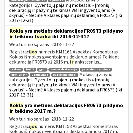
Mokesčių žinyno
deklaracijos tikslinimas
a priedas
kategorijos:
Gyventojų pajamų mokestis » Įmonių
deklaracijų ir pažymų teikimas VMI ir gyventojams (V
skyrius) » Metinė A klasės pajamų deklaracija FR0573 (iki
2017-12-31)
Kokia
yra metinės deklaracijos FR0573 pildymo
ir
teikimo
tvarka
iki 2016-12-31?
Web turinio sąrašas
2018-11-22
Registraci
jos
numeris KM1161 Aspektas Komentaras
Kokios išmokos gyventojams deklaruojamos? Teikiant
deklaraciją FR0573 už 2016 m.
ir
ankstesnius...
a klasė
fr0573
gpm
metinė deklaracija
pateikimo terminas
Mokesčių žinyno
gpmį 24 str
užpildymas
pateikimo būdai
kategorijos:
Gyventojų pajamų mokestis » Įmonių
deklaracijų ir pažymų teikimas VMI ir gyventojams (V
skyrius) » Metinė A klasės pajamų deklaracija FR0573 (iki
2017-12-31)
Kokia
yra metinės deklaracijos FR0573 pildymo
ir
teikimo 2017 m.?
Web turinio sąrašas
2018-11-22
Registraci
jos
numeris KM1158 Aspektas Komentaras
Kokios išmokos gyventojams deklaruojamos? 2017 m.