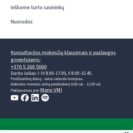
Ieškome turto savininkų
Nuorodos
Konsultacijos mokesčių klausimais ir paslaugos
gyventojams:
+370 5 260 5060
Darbo laikas: I-IV 8.00-17.00, V 8.00-15.45.
Prieššventinę dieną - viena valanda trumpiau.
Kiekvieno mėnesio antrą penktadienį 8.00 val. - 12.00 val.
Mano VMI
Paklausimas per
Valstybinė mokesčių inspekcija prie Lietuvos