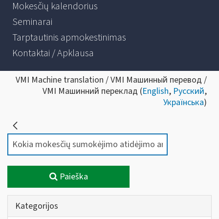
Mokesčių kalendorius
Seminarai
Tarptautinis apmokestinimas
Kontaktai / Apklausa
VMI Machine translation / VMI Машинный перевод /
VMI Машинний переклад (
English
,
Русский
,
Українська
)
Paieška
Kategorijos