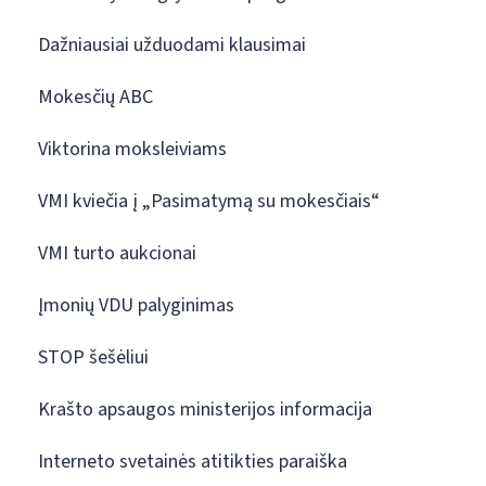
Dažniausiai užduodami klausimai
Mokesčių ABC
Viktorina moksleiviams
VMI kviečia į „Pasimatymą su mokesčiais“
VMI turto aukcionai
Įmonių VDU palyginimas
STOP šešėliui
Krašto apsaugos ministerijos informacija
Interneto svetainės atitikties paraiška