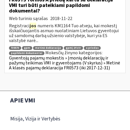
VMI turi būti pateikiami papildomi
dokumentai?
Web turinio sąrašas
2018-11-22
Registraci
jos
numeris KM1164 Tuo atveju, kai mokestį
išskaičiuojantis asmuo nuolatiniam Lietuvos gyventojui
už samdomą darbą užsienio valstybėje, kuri yra ES
valstybė narė...
fr0573
gpm
metinė deklaracija
gpmį 24 str
a priedas
Mokesčių žinyno kategorijos:
papildomi dokumentai
Gyventojų pajamų mokestis » Įmonių deklaracijų ir
pažymų teikimas VMI ir gyventojams (V skyrius) » Metinė
A klasės pajamų deklaracija FR0573 (iki 2017-12-31)
APIE VMI
Misija, Vizija ir Vertybės