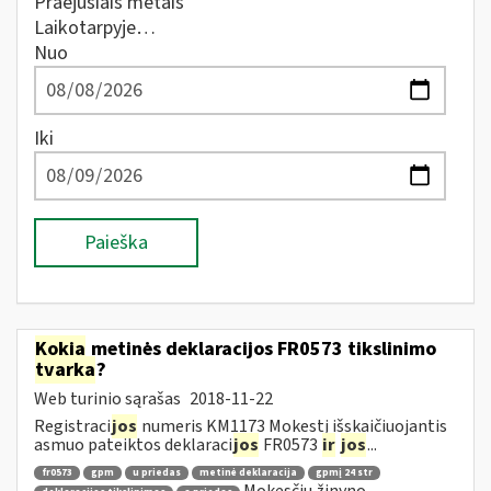
Praėjusiais metais
Laikotarpyje…
Nuo
Iki
Paieška
Kokia
metinės deklaracijos FR0573 tikslinimo
tvarka
?
Web turinio sąrašas
2018-11-22
Registraci
jos
numeris KM1173 Mokestį išskaičiuojantis
asmuo pateiktos deklaraci
jos
FR0573
ir
jos
...
fr0573
gpm
u priedas
metinė deklaracija
gpmį 24 str