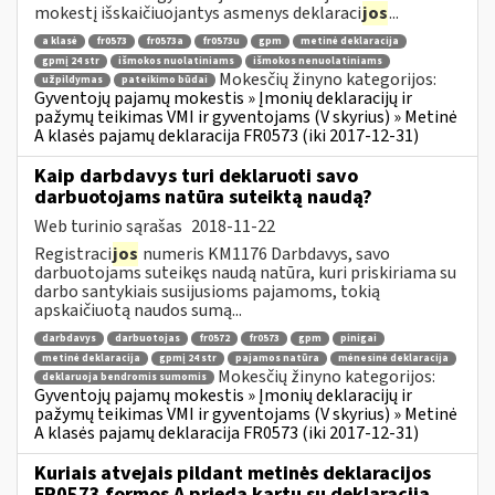
mokestį išskaičiuojantys asmenys deklaraci
jos
...
a klasė
fr0573
fr0573a
fr0573u
gpm
metinė deklaracija
gpmį 24 str
išmokos nuolatiniams
išmokos nenuolatiniams
Mokesčių žinyno kategorijos:
užpildymas
pateikimo būdai
Gyventojų pajamų mokestis » Įmonių deklaracijų ir
pažymų teikimas VMI ir gyventojams (V skyrius) » Metinė
A klasės pajamų deklaracija FR0573 (iki 2017-12-31)
Kaip darbdavys turi deklaruoti savo
darbuotojams natūra suteiktą naudą?
Web turinio sąrašas
2018-11-22
Registraci
jos
numeris KM1176 Darbdavys, savo
darbuotojams suteikęs naudą natūra, kuri priskiriama su
darbo santykiais susijusioms pajamoms, tokią
apskaičiuotą naudos sumą...
darbdavys
darbuotojas
fr0572
fr0573
gpm
pinigai
metinė deklaracija
gpmį 24 str
pajamos natūra
mėnesinė deklaracija
Mokesčių žinyno kategorijos:
deklaruoja bendromis sumomis
Gyventojų pajamų mokestis » Įmonių deklaracijų ir
pažymų teikimas VMI ir gyventojams (V skyrius) » Metinė
A klasės pajamų deklaracija FR0573 (iki 2017-12-31)
Kuriais atvejais pildant metinės deklaracijos
FR0573 formos A priedą kartu su deklaracija