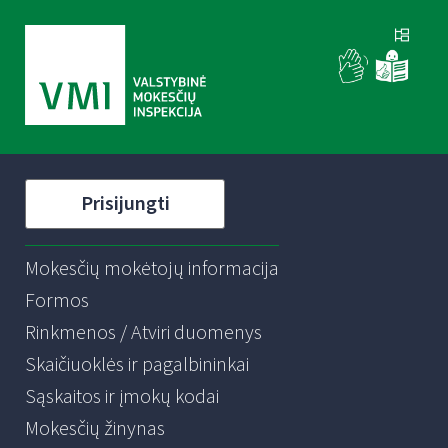
Prisijungti
Mokesčių mokėtojų informacija
Formos
Rinkmenos / Atviri duomenys
Skaičiuoklės ir pagalbininkai
Sąskaitos ir įmokų kodai
Mokesčių žinynas