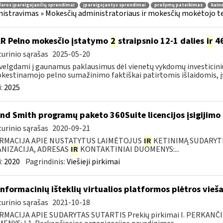
aros įpareigojančių sprendimai
įpareigojantys sprendimai
prašymų pateikimas
kain
istravimas » Mokesčių administratoriaus ir mokesčių mokėtojo tei
LR Pelno mokesčio įstatymo
2
straipsnio 12-1 dalies
ir
46
urinio sąrašas
2025-05-20
velgdami į gaunamus paklausimus dėl vienetų vykdomų investicini
estinamojo pelno sumažinimo faktiškai patirtomis išlaidomis, įsi
:
2025
nd Smith programų paketo 360Suite licencijos įsigijimo
urinio sąrašas
2020-09-21
RMACIJA APIE NUSTATYTUS LAIMĖTOJUS
IR
KETINIMĄ SUDARYTI 
NIZACIJA, ADRESAS
IR
KONTAKTINIAI DUOMENYS:...
:
2020
Pagrindinis:
Viešieji pirkimai
informacinių išteklių virtualios platformos plėtros vieš
urinio sąrašas
2021-10-18
RMACIJA APIE SUDARYTAS SUTARTIS Prekių pirkimai I. PERKANČ