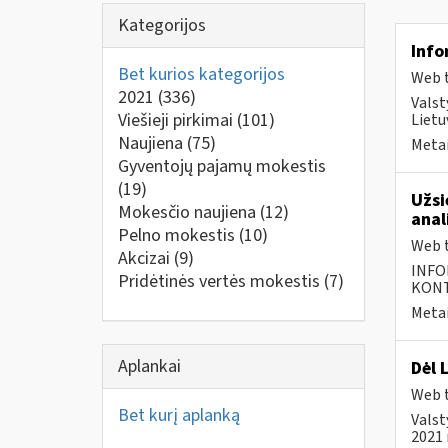
Kategorijos
Info
Bet kurios kategorijos
Web t
2021
(336)
Valst
Viešieji pirkimai
(101)
Lietu
Naujiena
(75)
Metai
Gyventojų pajamų mokestis
(19)
Užsi
Mokesčio naujiena
(12)
anal
Pelno mokestis
(10)
Web t
Akcizai
(9)
INFO
Pridėtinės vertės mokestis
(7)
KONTA
Metai
Aplankai
Dėl 
Web t
Bet kurį aplanką
Valst
2021 