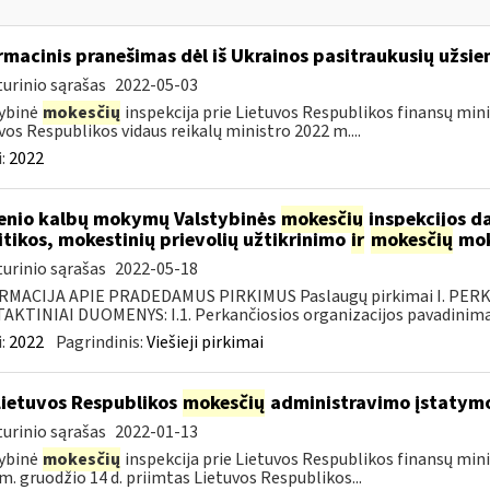
rmacinis pranešimas dėl iš Ukrainos pasitraukusių užsie
urinio sąrašas
2022-05-03
ybinė
mokesčių
inspekcija prie Lietuvos Respublikos finansų minis
vos Respublikos vidaus reikalų ministro 2022 m....
:
2022
enio kalbų mokymų Valstybinės
mokesčių
inspekcijos d
itikos, mokestinių prievolių užtikrinimo
ir
mokesčių
mok
urinio sąrašas
2022-05-18
RMACIJA APIE PRADEDAMUS PIRKIMUS Paslaugų pirkimai I. PER
KTINIAI DUOMENYS: I.1. Perkančiosios organizacijos pavadinimas
:
2022
Pagrindinis:
Viešieji pirkimai
Lietuvos Respublikos
mokesčių
administravimo įstatym
urinio sąrašas
2022-01-13
ybinė
mokesčių
inspekcija prie Lietuvos Respublikos finansų mini
m. gruodžio 14 d. priimtas Lietuvos Respublikos...