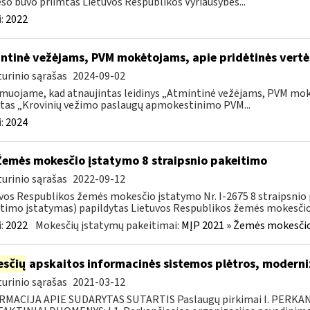
so buvo priimtas Lietuvos Respublikos Vyriausybės...
:
2022
ntinė vežėjams, PVM mokėtojams, apie pridėtinės vert
urinio sąrašas
2024-09-02
muojame, kad atnaujintas leidinys „Atmintinė vežėjams, PVM mok
tas „Krovinių vežimo paslaugų apmokestinimo PVM...
:
2024
Žemės mokesčio įstatymo 8 straipsnio pakeitimo
urinio sąrašas
2022-09-12
vos Respublikos žemės mokesčio įstatymo Nr. I-2675 8 straipsnio 
timo įstatymas) papildytas Lietuvos Respublikos žemės mokesčio 
:
2022
Mokesčių įstatymų pakeitimai:
MĮP 2021 » Žemės mokesčio
sčių
apskaitos informacinės sistemos plėtros, moderni
urinio sąrašas
2021-03-12
RMACIJA APIE SUDARYTAS SUTARTIS Paslaugų pirkimai I. PERK