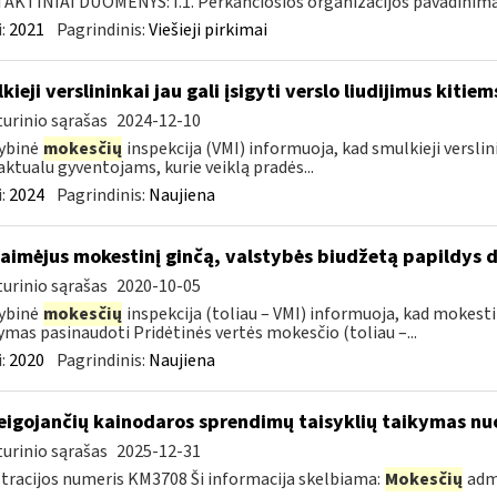
KTINIAI DUOMENYS: I.1. Perkančiosios organizacijos pavadinimas
:
2021
Pagrindinis:
Viešieji pirkimai
kieji verslininkai jau gali įsigyti verslo liudijimus kiti
urinio sąrašas
2024-12-10
ybinė
mokesčių
inspekcija (VMI) informuoja, kad smulkieji verslinin
aktualu gyventojams, kurie veiklą pradės...
:
2024
Pagrindinis:
Naujiena
laimėjus mokestinį ginčą, valstybės biudžetą papildys d
urinio sąrašas
2020-10-05
ybinė
mokesčių
inspekcija (toliau – VMI) informuoja, kad mokesti
mas pasinaudoti Pridėtinės vertės mokesčio (toliau –...
:
2020
Pagrindinis:
Naujiena
eigojančių kainodaros sprendimų taisyklių taikymas nu
urinio sąrašas
2025-12-31
tracijos numeris KM3708 Ši informacija skelbiama:
Mokesčių
adm