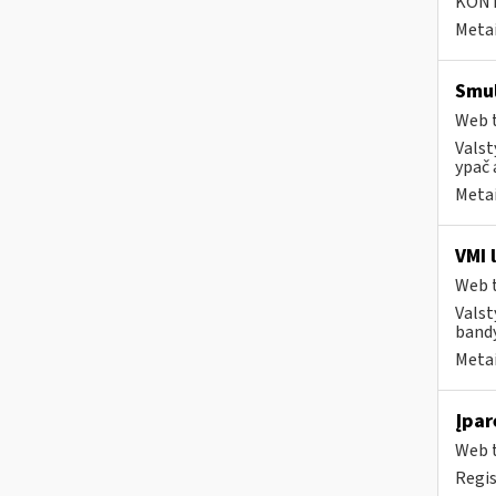
KONTA
Metai
Smul
Web t
Valst
ypač 
Metai
VMI 
Web t
Valst
bandy
Metai
Įpar
Web t
Regis