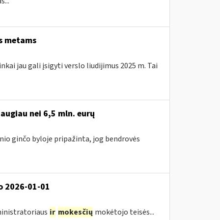
...
ems metams
kai jau gali įsigyti verslo liudijimus 2025 m. Tai
augiau nei 6,5 mln. eurų
nio ginčo byloje pripažinta, jog bendrovės
o 2026-01-01
inistratoriaus
ir
mokesčių
mokėtojo teisės...