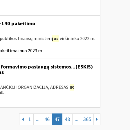
V-140 pakeitimo
publikos finansų ministeri
jos
viršininko 2022 m.
akeitimai nuo 2023 m.
formavimo paslaugų sistemos...(ESKIS)
as
KANČIOJI ORGANIZACIJA, ADRESAS
IR
...
1
...
46
47
48
...
365