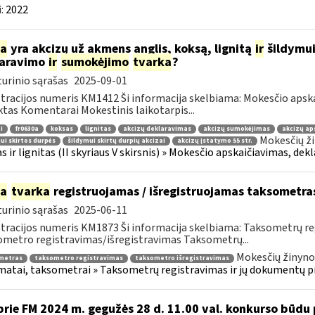
:
2022
ia
yra akcizų už akmens anglis, koksą, lignitą
ir
šildymui
laravimo
ir
sumokėjimo
tvarka
?
urinio sąrašas
2025-09-01
tracijos numeris KM1412 Ši informacija skelbiama: Mokesčio apsk
tas Komentarai Mokestinis laikotarpis...
i
fr0630a
koksas
lignitas
akcizų deklaravimas
akcizų sumokėjimas
akcizų ap
Mokesčių ži
ui skirtos durpės
šildymui skirtų durpių akcizai
akcizų įstatymo 55 str.
s ir lignitas (II skyriaus V skirsnis) » Mokesčio apskaičiavimas, dek
ia
tvarka
registruojamas / išregistruojamas taksometra
urinio sąrašas
2025-06-11
tracijos numeris KM1873 Ši informacija skelbiama: Taksometrų r
metro registravimas/išregistravimas Taksometrų...
Mokesčių žinyno
metras
taksometro registravimas
taksometro išregistravimas
atai, taksometrai » Taksometrų registravimas ir jų dokumentų p
prie FM 2024 m. gegužės 28 d. 11.00 val. konkurso būd