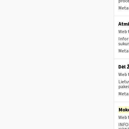
proce
Metai
Atmi
Web t
Infor
sukur
Metai
Dėl 
Web t
Lietu
pakei
Metai
Moke
Web t
INFO