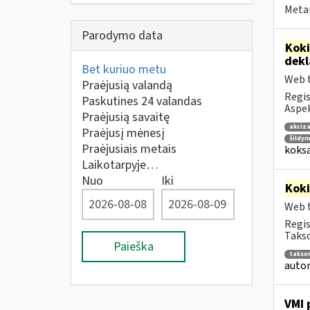
Metai
Parodymo data
Kok
dek
Bet kuriuo metu
Web t
Praėjusią valandą
Regis
Paskutines 24 valandas
Aspek
Praėjusią savaitę
akciza
Praėjusį mėnesį
šildym
Praėjusiais metais
koksa
Laikotarpyje…
Nuo
Iki
Kok
Web t
Regis
Takso
Paieška
takso
autom
VMI 