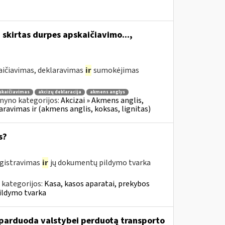
 skirtas durpes apskaičiavimo...,
aičiavimas, deklaravimas
ir
sumokėjimas
skaičiavimas
akcizų deklaracija
akmens anglys
nyno kategorijos:
Akcizai » Akmens anglis,
laravimas ir (akmens anglis, koksas, lignitas)
s?
egistravimas
ir
jų dokumentų pildymo tvarka
 kategorijos:
Kasa, kasos aparatai, prekybos
ildymo tvarka
u parduoda valstybei perduotą transporto