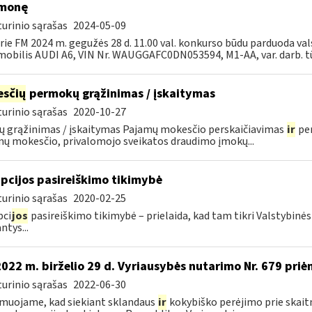
emonę
urinio sąrašas
2024-05-09
rie FM 2024 m. gegužės 28 d. 11.00 val. konkurso būdu parduoda v
obilis AUDI A6, VIN Nr. WAUGGAFC0DN053594, M1-AA, var. darb. tūr
sčių
permokų grąžinimas / įskaitymas
urinio sąrašas
2020-10-27
ų grąžinimas / įskaitymas Pajamų mokesčio perskaičiavimas
ir
per
ų mokesčio, privalomojo sveikatos draudimo įmokų...
pcijos pasireiškimo tikimybė
urinio sąrašas
2020-02-25
pci
jos
pasireiškimo tikimybė – prielaida, kad tam tikri Valstybinė
ntys...
2022 m. birželio 29 d. Vyriausybės nutarimo Nr. 679 pri
urinio sąrašas
2022-06-30
muojame, kad siekiant sklandaus
ir
kokybiško perėjimo prie skait