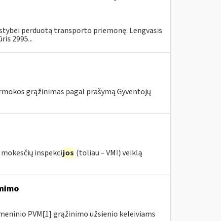
alstybei perduotą transporto priemonę: Lengvasis
is 2995...
mokos grąžinimas pagal prašymą Gyventojų
s mokesčių inspekci
jos
(toliau – VMI) veiklą
ėmimo
meninio PVM[1] grąžinimo užsienio keleiviams