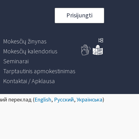
Prisijungti
Mokesčių žinynas
Mokesčių kalendorius
Seminarai
Tarptautinis apmokestinimas
Kontaktai / Apklausa
ний переклад (
English
,
Русский
,
Українська
)