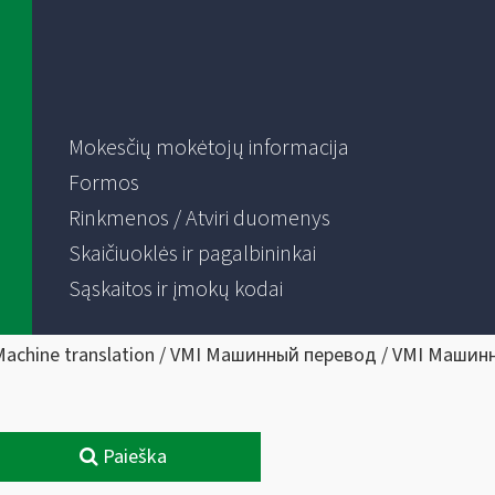
Mokesčių mokėtojų informacija
Formos
Rinkmenos / Atviri duomenys
Skaičiuoklės ir pagalbininkai
Sąskaitos ir įmokų kodai
Machine translation / VMI Машинный перевод / VMI Машин
Paieška