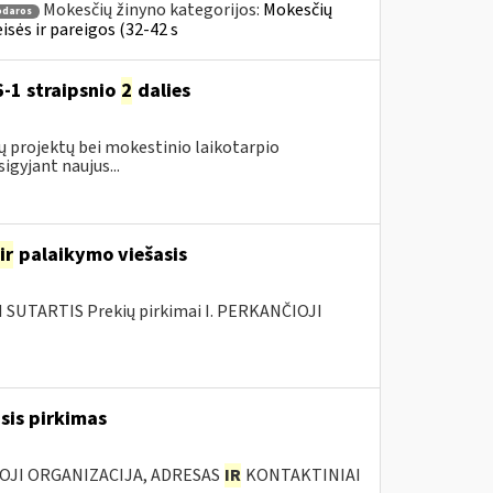
Mokesčių žinyno kategorijos:
Mokesčių
odaros
sės ir pareigos (32-42 s
-1 straipsnio
2
dalies
ų projektų bei mokestinio laikotarpio
gyjant naujus...
ir
palaikymo viešasis
SUTARTIS Prekių pirkimai I. PERKANČIOJI
asis pirkimas
IOJI ORGANIZACIJA, ADRESAS
IR
KONTAKTINIAI