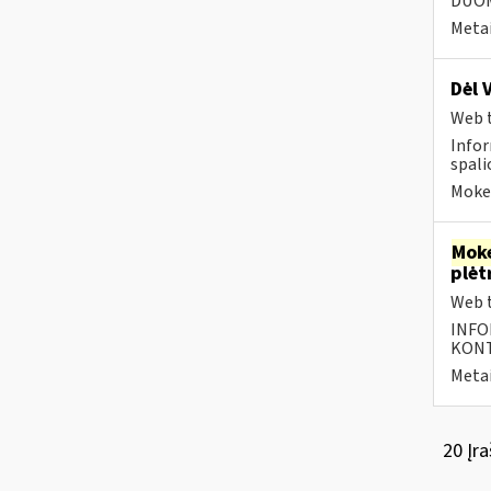
DUOME
Metai
Dėl 
Web t
Infor
spalio
Mokes
Moke
plėt
Web t
INFO
KONTA
Metai
20 Įra