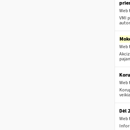
pri
Web t
VMI p
autom
Moke
Web t
Akciz
pajam
Koru
Web t
Koru
veikia
Dėl 
Web t
Infor