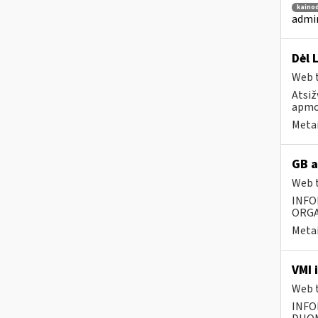
kainod
admin
Dėl 
Web t
Atsiž
apmok
Metai
GB a
Web t
INFO
ORGA
Metai
VMI 
Web t
INFO