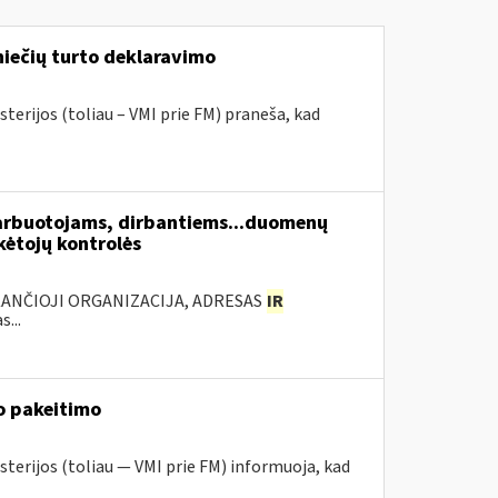
niečių turto deklaravimo
terijos (toliau – VMI prie FM) praneša, kad
arbuotojams, dirbantiems...duomenų
ėtojų kontrolės
KANČIOJI ORGANIZACIJA, ADRESAS
IR
...
o pakeitimo
sterijos (toliau — VMI prie FM) informuoja, kad