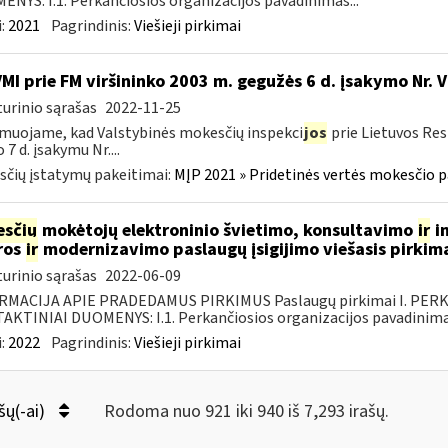
NYS: I.1. Perkančiosios organizacijos pavadinimas...
:
2021
Pagrindinis:
Viešieji pirkimai
VMI prie FM viršininko 2003 m. gegužės 6 d. įsakymo Nr. 
urinio sąrašas
2022-11-25
muojame, kad Valstybinės mokesčių inspekci
jos
prie Lietuvos Res
 7 d. įsakymu Nr....
čių įstatymų pakeitimai:
MĮP 2021 » Pridetinės vertės mokesčio p
sčių
mokėtojų elektroninio švietimo, konsultavimo
ir
in
ros
ir
modernizavimo paslaugų įsigijimo viešasis pirkim
urinio sąrašas
2022-06-09
RMACIJA APIE PRADEDAMUS PIRKIMUS Paslaugų pirkimai I. PER
KTINIAI DUOMENYS: I.1. Perkančiosios organizacijos pavadinimas
:
2022
Pagrindinis:
Viešieji pirkimai
šų(-ai)
Rodoma nuo 921 iki 940 iš 7,293 irašų.