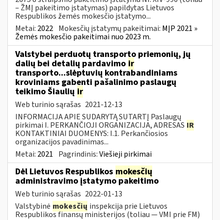
– ŽMĮ pakeitimo įstatymas) papildytas Lietuvos
Respublikos žemės mokesčio įstatymo...
Metai:
2022
Mokesčių įstatymų pakeitimai:
MĮP 2021 »
Žemės mokesčio pakeitimai nuo 2023 m.
Valstybei perduotų transporto priemonių, jų
dalių bei detalių pardavimo
ir
transporto...slėptuvių kontrabandiniams
kroviniams gabenti pašalinimo paslaugų
teikimo Šiaulių
ir
Web turinio sąrašas
2021-12-13
INFORMACIJA APIE SUDARYTĄ SUTARTĮ Paslaugų
pirkimai I. PERKANČIOJI ORGANIZACIJA, ADRESAS
IR
KONTAKTINIAI DUOMENYS: I.1. Perkančiosios
organizacijos pavadinimas...
Metai:
2021
Pagrindinis:
Viešieji pirkimai
Dėl Lietuvos Respublikos
mokesčių
administravimo įstatymo pakeitimo
Web turinio sąrašas
2022-01-13
Valstybinė
mokesčių
inspekcija prie Lietuvos
Respublikos finansų ministerijos (toliau — VMI prie FM)