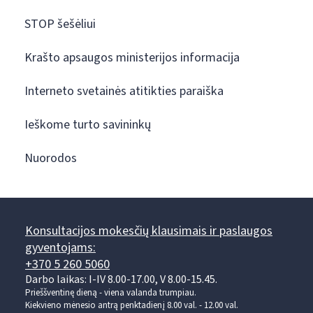
STOP šešėliui
Krašto apsaugos ministerijos informacija
Interneto svetainės atitikties paraiška
Ieškome turto savininkų
Nuorodos
Konsultacijos mokesčių klausimais ir paslaugos
gyventojams:
+370 5 260 5060
Darbo laikas: I-IV 8.00-17.00, V 8.00-15.45.
Prieššventinę dieną - viena valanda trumpiau.
Kiekvieno mėnesio antrą penktadienį 8.00 val. - 12.00 val.