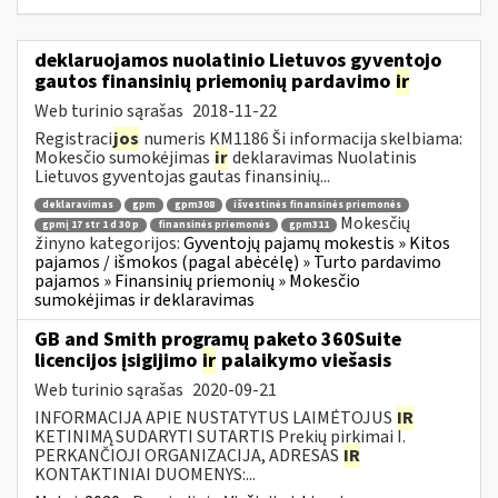
deklaruojamos nuolatinio Lietuvos gyventojo
gautos finansinių priemonių pardavimo
ir
Web turinio sąrašas
2018-11-22
Registraci
jos
numeris KM1186 Ši informacija skelbiama:
Mokesčio sumokėjimas
ir
deklaravimas Nuolatinis
Lietuvos gyventojas gautas finansinių...
deklaravimas
gpm
gpm308
išvestinės finansinės priemonės
Mokesčių
gpmį 17 str 1 d 30 p
finansinės priemonės
gpm311
žinyno kategorijos:
Gyventojų pajamų mokestis » Kitos
pajamos / išmokos (pagal abėcėlę) » Turto pardavimo
pajamos » Finansinių priemonių » Mokesčio
sumokėjimas ir deklaravimas
GB and Smith programų paketo 360Suite
licencijos įsigijimo
ir
palaikymo viešasis
Web turinio sąrašas
2020-09-21
INFORMACIJA APIE NUSTATYTUS LAIMĖTOJUS
IR
KETINIMĄ SUDARYTI SUTARTIS Prekių pirkimai I.
PERKANČIOJI ORGANIZACIJA, ADRESAS
IR
KONTAKTINIAI DUOMENYS:...