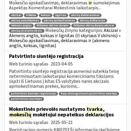
Mokesčio apskaičiavimas, deklaravimas
ir
sumokėjimas
Aspektas Komentarai Mokestinis laikotarpis...
akcizai
fr0630a
koksas
lignitas
akcizų deklaravimas
akcizų sumokėjimas
akcizų apskaičiavimas
akcizų deklaracija
akmens anglys
šildymui skirtos durpės
šildymui skirtų durpių akcizai
Mokesčių žinyno kategorijos:
Akcizai »
akcizų įstatymo 55 str.
Akmens anglis, koksas ir lignitas (II skyriaus V skirsnis) »
Mokesčio apskaičiavimas, deklaravimas ir (akmens
anglis, koksas, lignitas)
Patvirtinto siuntėjo registracija
Web turinio sąrašas
2023-04-05
Patvirtinto siuntėjo registracija asmeniui suteikia teisę
neterminuotam laikotarpiui komerciniams tikslams
siųsti iš Lietuvos į kitas ES valstybes nares akcizais
apmokestinamas prekes, kurioms...
patvirtinto siuntėjo registracija
kaip užsiregistruoti patvirtintu siuntėju
patvirtintas siuntėjas
Mokestinės prievolės nustatymo
tvarka
,
mokesčių
mokėtojui nepateikus deklaracijos
Web turinio sąrašas
2025-05-21
Registracijos numeris KM0703 Ši informacija skelbiama: