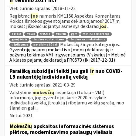
ir
teikimo 2017 m.?
Web turinio sąrašas
2018-11-22
Registraci
jos
numeris KM1158 Aspektas Komentaras
Kokios išmokos gyventojams deklaruojamos? 2017 m.
mokestį išskaičiuojantys asmenys deklaraci
jos
...
a klasė
fr0573
fr0573a
fr0573u
gpm
metinė deklaracija
gpmį 24 str
išmokos nuolatiniams
išmokos nenuolatiniams
Mokesčių žinyno kategorijos:
užpildymas
pateikimo būdai
Gyventojų pajamų mokestis » Įmonių deklaracijų ir
pažymų teikimas VMI ir gyventojams (V skyrius) » Metinė
A klasės pajamų deklaracija FR0573 (iki 2017-12-31)
Paraišką subsidijai teikti jau gali
ir
nuo COVID-
19 nukentėję individualią veiklą
Web turinio sąrašas
2021-03-29
Valstybinė
mokesčių
inspekcija (toliau – VMI)
informuoja, jog gyventojai, kurie 2020 m. vykdė
individualią veiklą, įtrauktą į ribojamų veiklų sąrašą, nuo
šiandien gali...
Metai:
2021
Mokesčių
apskaitos informacinės sistemos
plėtros, modernizavimo paslaugų viešasis