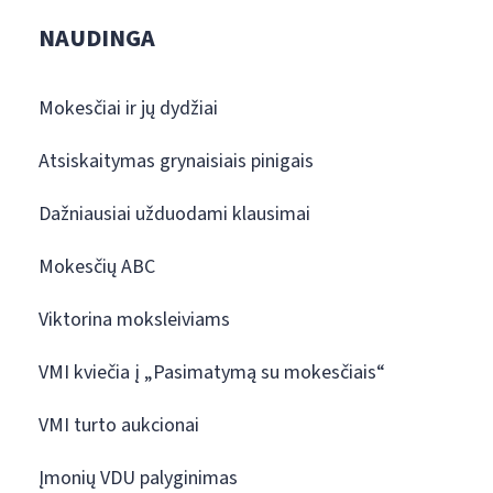
NAUDINGA
Mokesčiai ir jų dydžiai
Atsiskaitymas grynaisiais pinigais
Dažniausiai užduodami klausimai
Mokesčių ABC
Viktorina moksleiviams
VMI kviečia į „Pasimatymą su mokesčiais“
VMI turto aukcionai
Įmonių VDU palyginimas