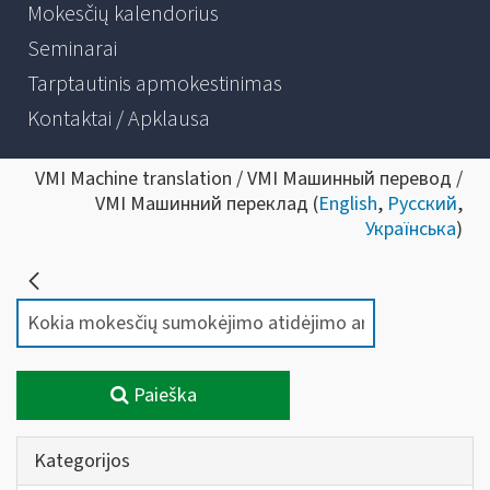
Mokesčių kalendorius
Seminarai
Tarptautinis apmokestinimas
Kontaktai / Apklausa
VMI Machine translation / VMI Машинный перевод /
VMI Машинний переклад (
English
,
Русский
,
Українська
)
Paieška
Kategorijos