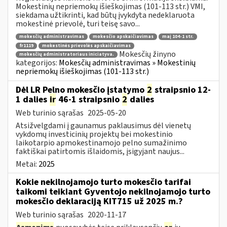
Mokestinių nepriemokų išieškojimas (101-113 str.) VMI,
siekdama užtikrinti, kad būtų įvykdyta nedeklaruota
mokestinė prievolė, turi teisę savo...
mokesčių administravimas
mokesčio apskaičiavimas
maį 104-1 str.
fr1119
mokestinės prievolės apskaičiavimas
Mokesčių žinyno
mokesčių administratoriaus iniciatyva.
kategorijos:
Mokesčių administravimas » Mokestinių
nepriemokų išieškojimas (101-113 str.)
Dėl LR Pelno mokesčio įstatymo
2
straipsnio 12-
1 dalies
ir
46-1 straipsnio
2
dalies
Web turinio sąrašas
2025-05-20
Atsižvelgdami į gaunamus paklausimus dėl vienetų
vykdomų investicinių projektų bei mokestinio
laikotarpio apmokestinamojo pelno sumažinimo
faktiškai patirtomis išlaidomis, įsigyjant naujus...
Metai:
2025
Kokie nekilnojamojo turto mokesčio tarifai
taikomi teikiant Gyventojo nekilnojamojo turto
mokesčio deklaraciją KIT715 už 2025 m.?
Web turinio sąrašas
2020-11-17