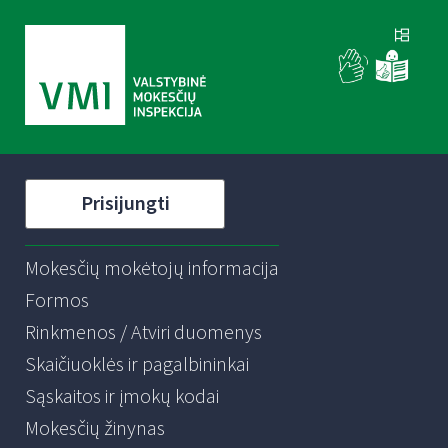
Prisijungti
Mokesčių mokėtojų informacija
Formos
Rinkmenos / Atviri duomenys
Skaičiuoklės ir pagalbininkai
Sąskaitos ir įmokų kodai
Mokesčių žinynas