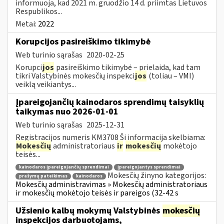
informuoja, kad 2021 m. gruodžio 14 d. priimtas Lietuvos
Respublikos...
Metai:
2022
Korupcijos pasireiškimo tikimybė
Web turinio sąrašas
2020-02-25
Korupci
jos
pasireiškimo tikimybė – prielaida, kad tam
tikri Valstybinės mokesčių inspekci
jos
(toliau – VMI)
veiklą veikiantys...
Įpareigojančių kainodaros sprendimų taisyklių
taikymas nuo 2026-01-01
Web turinio sąrašas
2025-12-31
Registracijos numeris KM3708 Ši informacija skelbiama:
Mokesčių
administratoriaus
ir
mokesčių
mokėtojo
teisės...
kainodaros įpareigojančių sprendimai
įpareigojantys sprendimai
Mokesčių žinyno kategorijos:
prašymų pateikimas
kainodaros
Mokesčių administravimas » Mokesčių administratoriaus
ir mokesčių mokėtojo teisės ir pareigos (32-42 s
Užsienio kalbų mokymų Valstybinės
mokesčių
inspekcijos darbuotojams,