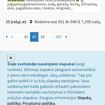
Asmenims
nuosavybės teise priklausančių
ar
jų
įsigyjamų gyvenamosios, sodų, garažų, fermų, šiltnamių,
ūkio, pagalbinio ūkio, mokslo, religinės,...
20 Įrašų(-ai)
Rodoma nuo 921 iki 940 iš 7,293 irašų.
1
...
46
47
48
...
365
Uždaryti
Šioje svetainėje naudojami slapukai
(angl.
cookies). Būtinieji slapukai įdiegiami automatiškai
ir jiems nėra reikalingas Jūsų sutikimas. Taip pat
galite sutikti ir su kitų slapukų naudojimu. Savo
sutikimą bet kada galėsite atšaukti pakeisdami
interneto naršyklės nustatymus ir ištrindami
įrašytus slapukus. Daugiau informacijos
Slapukų
politika
;
Privatumo politika.