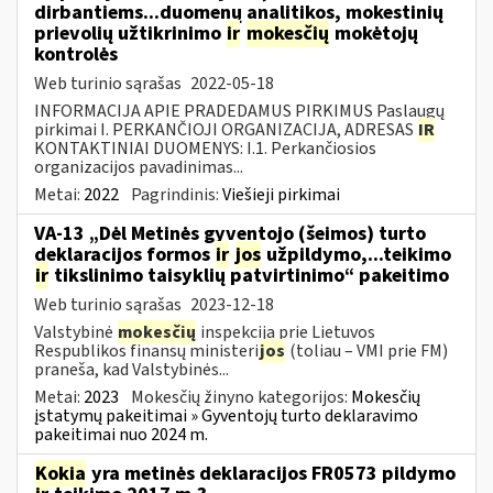
dirbantiems...duomenų analitikos, mokestinių
prievolių užtikrinimo
ir
mokesčių
mokėtojų
kontrolės
Web turinio sąrašas
2022-05-18
INFORMACIJA APIE PRADEDAMUS PIRKIMUS Paslaugų
pirkimai I. PERKANČIOJI ORGANIZACIJA, ADRESAS
IR
KONTAKTINIAI DUOMENYS: I.1. Perkančiosios
organizacijos pavadinimas...
Metai:
2022
Pagrindinis:
Viešieji pirkimai
VA-13 „Dėl Metinės gyventojo (šeimos) turto
deklaracijos formos
ir
jos
užpildymo,...teikimo
ir
tikslinimo taisyklių patvirtinimo“ pakeitimo
Web turinio sąrašas
2023-12-18
Valstybinė
mokesčių
inspekcija prie Lietuvos
Respublikos finansų ministeri
jos
(toliau – VMI prie FM)
praneša, kad Valstybinės...
Metai:
2023
Mokesčių žinyno kategorijos:
Mokesčių
įstatymų pakeitimai » Gyventojų turto deklaravimo
pakeitimai nuo 2024 m.
Kokia
yra metinės deklaracijos FR0573 pildymo