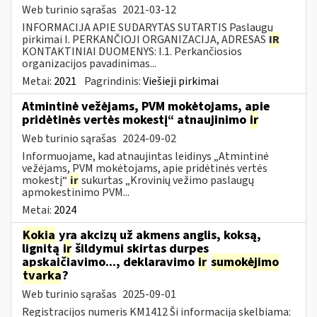
Web turinio sąrašas
2021-03-12
INFORMACIJA APIE SUDARYTAS SUTARTIS Paslaugų
pirkimai I. PERKANČIOJI ORGANIZACIJA, ADRESAS
IR
KONTAKTINIAI DUOMENYS: I.1. Perkančiosios
organizacijos pavadinimas...
Metai:
2021
Pagrindinis:
Viešieji pirkimai
Atmintinė vežėjams, PVM mokėtojams, apie
pridėtinės vertės mokestį“ atnaujinimo
ir
Web turinio sąrašas
2024-09-02
Informuojame, kad atnaujintas leidinys „Atmintinė
vežėjams, PVM mokėtojams, apie pridėtinės vertės
mokestį“
ir
sukurtas „Krovinių vežimo paslaugų
apmokestinimo PVM...
Metai:
2024
Kokia
yra akcizų už akmens anglis, koksą,
lignitą
ir
šildymui skirtas durpes
apskaičiavimo..., deklaravimo
ir
sumokėjimo
tvarka
?
Web turinio sąrašas
2025-09-01
Registracijos numeris KM1412 Ši informacija skelbiama: