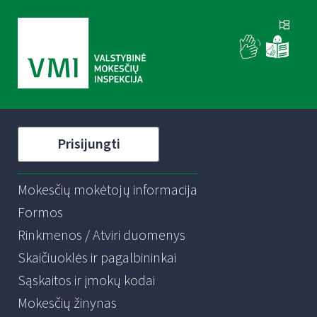
Prisijungti
Mokesčių mokėtojų informacija
Formos
Rinkmenos / Atviri duomenys
Skaičiuoklės ir pagalbininkai
Sąskaitos ir įmokų kodai
Mokesčių žinynas