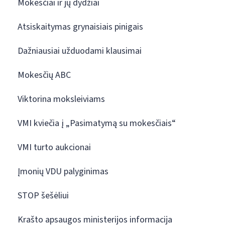
Mokesčiai ir jų dydžiai
Atsiskaitymas grynaisiais pinigais
Dažniausiai užduodami klausimai
Mokesčių ABC
Viktorina moksleiviams
VMI kviečia į „Pasimatymą su mokesčiais“
VMI turto aukcionai
Įmonių VDU palyginimas
STOP šešėliui
Krašto apsaugos ministerijos informacija