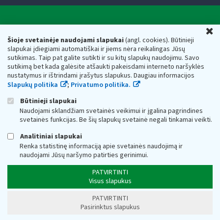
Valstybinė mokesčių inspekcija prie Lietuvos
U
Respublikos finansų ministerijos
Šioje svetainėje naudojami slapukai
(angl. cookies). Būtinieji
slapukai įdiegiami automatiškai ir jiems nėra reikalingas Jūsų
Biudžetinė įstaiga. Juridinio asmens kodas — 188659752,
sutikimas. Taip pat galite sutikti ir su kitų slapukų naudojimu. Savo
adresas: Vasario 16-osios g. 14, 01107 Vilnius, Lietuva, el.paštas:
sutikimą bet kada galėsite atšaukti pakeisdami interneto naršyklės
vmi@vmi.lt
, E. pristatymo dėžutės adresas 188659752
nustatymus ir ištrindami įrašytus slapukus. Daugiau informacijos
Duomenys apie Valstybinę mokesčių inspekciją prie Lietuvos
Slapukų politika
;
Privatumo politika.
Respublikos finansų ministerijos kaupiami ir saugomi Juridinių
asmenų registre
Būtinieji slapukai
Naudojami sklandžiam svetainės veikimui ir įgalina pagrindines
svetainės funkcijas. Be šių slapukų svetainė negali tinkamai veikti.
Analitiniai slapukai
Renka statistinę informaciją apie svetainės naudojimą ir
naudojami Jūsų naršymo patirties gerinimui.
PATVIRTINTI
Visus slapukus
PATVIRTINTI
Pasirinktus slapukus