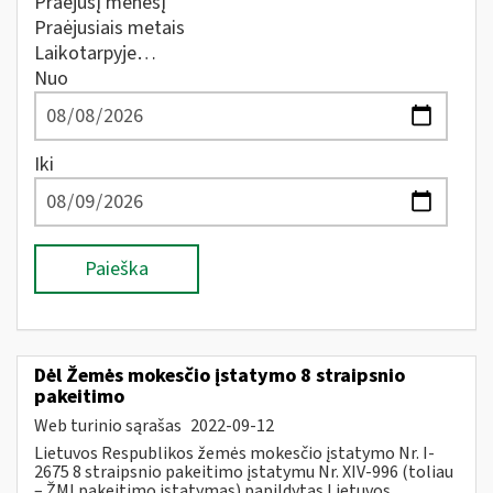
Praėjusį mėnesį
Praėjusiais metais
Laikotarpyje…
Nuo
Iki
Paieška
Dėl Žemės mokesčio įstatymo 8 straipsnio
pakeitimo
Web turinio sąrašas
2022-09-12
Lietuvos Respublikos žemės mokesčio įstatymo Nr. I-
2675 8 straipsnio pakeitimo įstatymu Nr. XIV-996 (toliau
– ŽMĮ pakeitimo įstatymas) papildytas Lietuvos