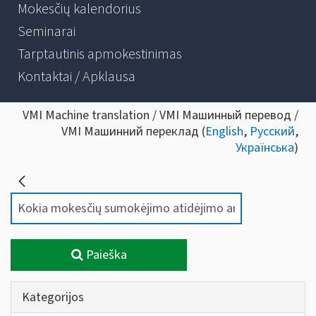
Mokesčių kalendorius
Seminarai
Tarptautinis apmokestinimas
Kontaktai / Apklausa
VMI Machine translation / VMI Машинный перевод /
VMI Машинний переклад (
English
,
Русский
,
Українська
)
Paieška
Kategorijos