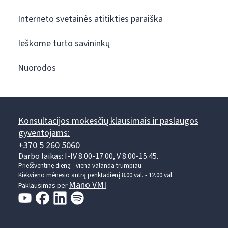
Interneto svetainės atitikties paraiška
Ieškome turto savininkų
Nuorodos
Konsultacijos mokesčių klausimais ir paslaugos
gyventojams:
+370 5 260 5060
Darbo laikas: I-IV 8.00-17.00, V 8.00-15.45.
Prieššventinę dieną - viena valanda trumpiau.
Kiekvieno mėnesio antrą penktadienį 8.00 val. - 12.00 val.
Mano VMI
Paklausimas per