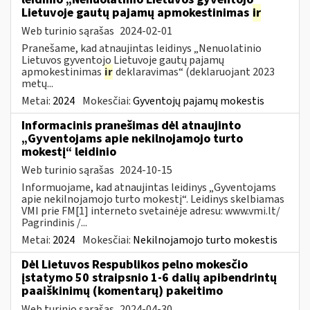
Lietuvoje gautų pajamų apmokestinimas
ir
Web turinio sąrašas
2024-02-01
Pranešame, kad atnaujintas leidinys „Nenuolatinio
Lietuvos gyventojo Lietuvoje gautų pajamų
apmokestinimas
ir
deklaravimas“ (deklaruojant 2023
metų...
Metai:
2024
Mokesčiai:
Gyventojų pajamų mokestis
Informacinis pranešimas dėl atnaujinto
„Gyventojams apie nekilnojamojo turto
mokestį“ leidinio
Web turinio sąrašas
2024-10-15
Informuojame, kad atnaujintas leidinys „Gyventojams
apie nekilnojamojo turto mokestį“. Leidinys skelbiamas
VMI prie FM[1] interneto svetainėje adresu: www.vmi.lt/
Pagrindinis /...
Metai:
2024
Mokesčiai:
Nekilnojamojo turto mokestis
Dėl Lietuvos Respublikos pelno mokesčio
įstatymo 50 straipsnio 1-6 dalių apibendrintų
paaiškinimų (komentarų) pakeitimo
Web turinio sąrašas
2024-04-30