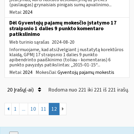
(paslaugas) grynaisiais pinigais sumų apvalinimo...
Metai:
2024
Dėl Gyventojų pajamų mokesčio įstatymo 17
straipsnio 1 dalies 9 punkto komentaro
patikslinimo
Web turinio sąrašas
2024-08-20
Informuojame, kad atsižvelgiant į nustatytą korektūros
klaidą, GPMĮ 17 straipsnio 1 dalies 9 punkto
apibendrinto paaiškinimo (toliau - komentaras) 6
punkto pavyzdys patikslintas: „2015-01-15“...
Metai:
2024
Mokesčiai:
Gyventojų pajamų mokestis
20 Įrašų(-ai)
Rodoma nuo 221 iki 221 iš 221 irašų.
1
...
10
11
12