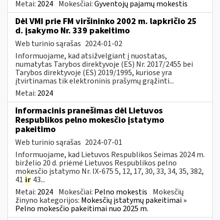
Metai:
2024
Mokesčiai:
Gyventojų pajamų mokestis
Dėl VMI prie FM viršininko 2002 m. lapkričio 25
d. įsakymo Nr. 339 pakeitimo
Web turinio sąrašas
2024-01-02
Informuojame, kad atsižvelgiant į nuostatas,
numatytas Tarybos direktyvoje (ES) Nr. 2017/2455 bei
Tarybos direktyvoje (ES) 2019/1995, kuriose yra
įtvirtinamas tik elektroninis prašymų grąžinti...
Metai:
2024
Informacinis pranešimas dėl Lietuvos
Respublikos pelno mokesčio įstatymo
pakeitimo
Web turinio sąrašas
2024-07-01
Informuojame, kad Lietuvos Respublikos Seimas 2024 m.
birželio 20 d. priėmė Lietuvos Respublikos pelno
mokesčio įstatymo Nr. IX-675 5, 12, 17, 30, 33, 34, 35, 382,
41
ir
43...
Metai:
2024
Mokesčiai:
Pelno mokestis
Mokesčių
žinyno kategorijos:
Mokesčių įstatymų pakeitimai »
Pelno mokesčio pakeitimai nuo 2025 m.