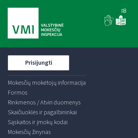
Prisijungti
Mokesčių mokėtojų informacija
Formos
Rinkmenos / Atviri duomenys
Skaičiuoklės ir pagalbininkai
Sąskaitos ir įmokų kodai
Mokesčių žinynas