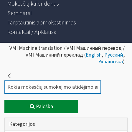
Mokesčių kalendorius
Seminarai
Tarptautinis apmokestinimas
Kontaktai / Apklausa
VMI Machine translation / VMI Машинный перевод /
VMI Машинний переклад (
English
,
Русский
,
Українська
)
Paieška
Kategorijos