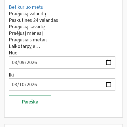
Bet kuriuo metu
Praėjusią valandą
Paskutines 24 valandas
Praėjusią savaitę
Praėjusį mėnesį
Praėjusiais metais
Laikotarpyje…
Nuo
Iki
Paieška