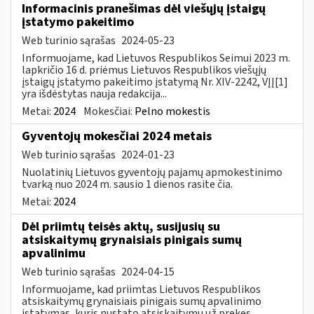
Informacinis pranešimas dėl viešųjų įstaigų
įstatymo pakeitimo
Web turinio sąrašas
2024-05-23
Informuojame, kad Lietuvos Respublikos Seimui 2023 m.
lapkričio 16 d. priėmus Lietuvos Respublikos viešųjų
įstaigų įstatymo pakeitimo įstatymą Nr. XIV-2242, VĮĮ[1]
yra išdėstytas nauja redakcija...
Metai:
2024
Mokesčiai:
Pelno mokestis
Gyventojų mokesčiai 2024 metais
Web turinio sąrašas
2024-01-23
Nuolatinių Lietuvos gyventojų pajamų apmokestinimo
tvarką nuo 2024 m. sausio 1 dienos rasite čia.
Metai:
2024
Dėl priimtų teisės aktų, susijusių su
atsiskaitymų grynaisiais pinigais sumų
apvalinimu
Web turinio sąrašas
2024-04-15
Informuojame, kad priimtas Lietuvos Respublikos
atsiskaitymų grynaisiais pinigais sumų apvalinimo
įstatymas, kuris nustato atsiskaitymų už prekes