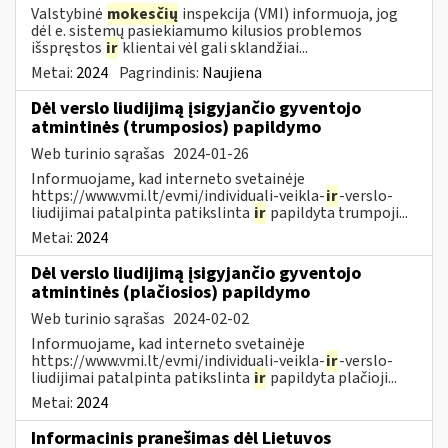
Valstybinė
mokesčių
inspekcija (VMI) informuoja, jog
dėl e. sistemų pasiekiamumo kilusios problemos
išspręstos
ir
klientai vėl gali sklandžiai...
Metai:
2024
Pagrindinis:
Naujiena
Dėl verslo liudijimą įsigyjančio gyventojo
atmintinės (trumposios) papildymo
Web turinio sąrašas
2024-01-26
Informuojame, kad interneto svetainėje
https://www.vmi.lt/evmi/individuali-veikla-
ir
-verslo-
liudijimai patalpinta patikslinta
ir
papildyta trumpoji...
Metai:
2024
Dėl verslo liudijimą įsigyjančio gyventojo
atmintinės (plačiosios) papildymo
Web turinio sąrašas
2024-02-02
Informuojame, kad interneto svetainėje
https://www.vmi.lt/evmi/individuali-veikla-
ir
-verslo-
liudijimai patalpinta patikslinta
ir
papildyta plačioji...
Metai:
2024
Informacinis pranešimas dėl Lietuvos