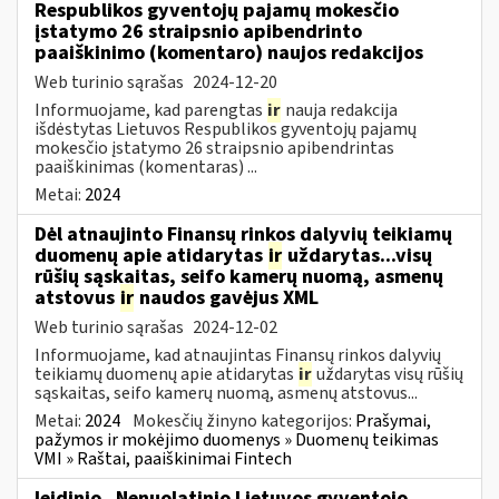
Respublikos gyventojų pajamų mokesčio
įstatymo 26 straipsnio apibendrinto
paaiškinimo (komentaro) naujos redakcijos
Web turinio sąrašas
2024-12-20
Informuojame, kad parengtas
ir
nauja redakcija
išdėstytas Lietuvos Respublikos gyventojų pajamų
mokesčio įstatymo 26 straipsnio apibendrintas
paaiškinimas (komentaras) ...
Metai:
2024
Dėl atnaujinto Finansų rinkos dalyvių teikiamų
duomenų apie atidarytas
ir
uždarytas...visų
rūšių sąskaitas, seifo kamerų nuomą, asmenų
atstovus
ir
naudos gavėjus XML
Web turinio sąrašas
2024-12-02
Informuojame, kad atnaujintas Finansų rinkos dalyvių
teikiamų duomenų apie atidarytas
ir
uždarytas visų rūšių
sąskaitas, seifo kamerų nuomą, asmenų atstovus...
Metai:
2024
Mokesčių žinyno kategorijos:
Prašymai,
pažymos ir mokėjimo duomenys » Duomenų teikimas
VMI » Raštai, paaiškinimai Fintech
leidinio „Nenuolatinio Lietuvos gyventojo