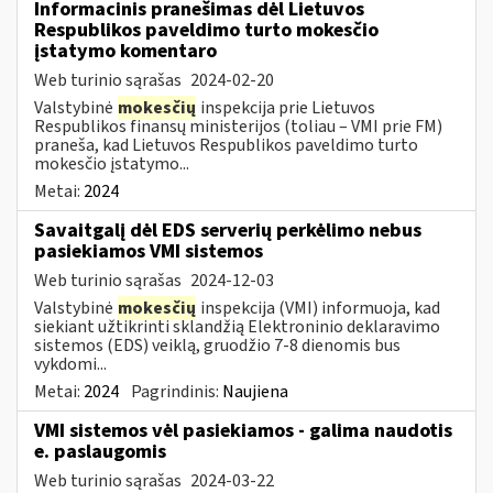
Informacinis pranešimas dėl Lietuvos
Respublikos paveldimo turto mokesčio
įstatymo komentaro
Web turinio sąrašas
2024-02-20
Valstybinė
mokesčių
inspekcija prie Lietuvos
Respublikos finansų ministerijos (toliau – VMI prie FM)
praneša, kad Lietuvos Respublikos paveldimo turto
mokesčio įstatymo...
Metai:
2024
Savaitgalį dėl EDS serverių perkėlimo nebus
pasiekiamos VMI sistemos
Web turinio sąrašas
2024-12-03
Valstybinė
mokesčių
inspekcija (VMI) informuoja, kad
siekiant užtikrinti sklandžią Elektroninio deklaravimo
sistemos (EDS) veiklą, gruodžio 7-8 dienomis bus
vykdomi...
Metai:
2024
Pagrindinis:
Naujiena
VMI sistemos vėl pasiekiamos - galima naudotis
e. paslaugomis
Web turinio sąrašas
2024-03-22