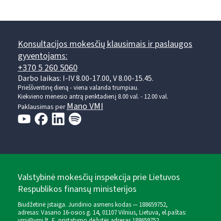
Konsultacijos mokesčių klausimais ir paslaugos
gyventojams:
+370 5 260 5060
Darbo laikas: I-IV 8.00-17.00, V 8.00-15.45.
Prieššventinę dieną - viena valanda trumpiau.
Kiekvieno mėnesio antrą penktadienį 8.00 val. - 12.00 val.
Mano VMI
Paklausimas per
Valstybinė mokesčių inspekcija prie Lietuvos
Respublikos finansų ministerijos
Biudžetinė įstaiga. Juridinio asmens kodas — 188659752,
adresas: Vasario 16-osios g. 14, 01107 Vilnius, Lietuva, el.paštas:
vmi@vmi.lt
, E. pristatymo dėžutės adresas 188659752