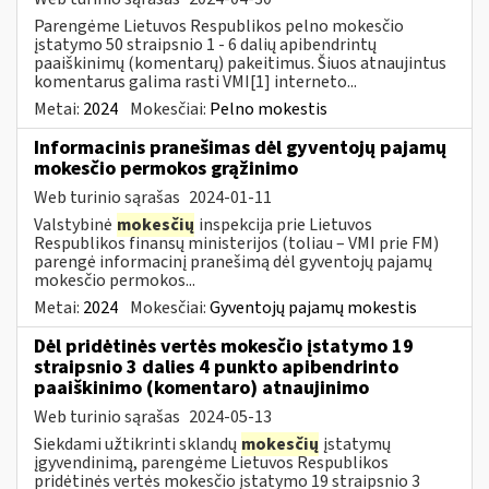
Parengėme Lietuvos Respublikos pelno mokesčio
įstatymo 50 straipsnio 1 - 6 dalių apibendrintų
paaiškinimų (komentarų) pakeitimus. Šiuos atnaujintus
komentarus galima rasti VMI[1] interneto...
Metai:
2024
Mokesčiai:
Pelno mokestis
Informacinis pranešimas dėl gyventojų pajamų
mokesčio permokos grąžinimo
Web turinio sąrašas
2024-01-11
Valstybinė
mokesčių
inspekcija prie Lietuvos
Respublikos finansų ministerijos (toliau – VMI prie FM)
parengė informacinį pranešimą dėl gyventojų pajamų
mokesčio permokos...
Metai:
2024
Mokesčiai:
Gyventojų pajamų mokestis
Dėl pridėtinės vertės mokesčio įstatymo 19
straipsnio 3 dalies 4 punkto apibendrinto
paaiškinimo (komentaro) atnaujinimo
Web turinio sąrašas
2024-05-13
Siekdami užtikrinti sklandų
mokesčių
įstatymų
įgyvendinimą, parengėme Lietuvos Respublikos
pridėtinės vertės mokesčio įstatymo 19 straipsnio 3