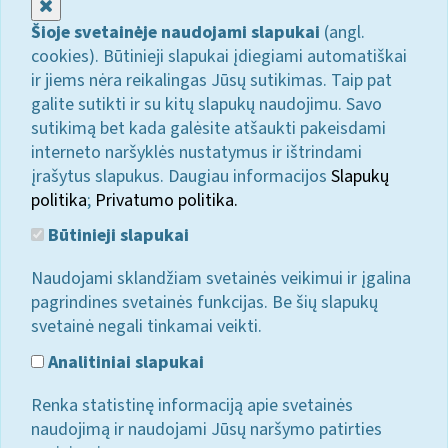
Uždaryti
Šioje svetainėje naudojami slapukai
(angl.
cookies). Būtinieji slapukai įdiegiami automatiškai
ir jiems nėra reikalingas Jūsų sutikimas. Taip pat
galite sutikti ir su kitų slapukų naudojimu. Savo
sutikimą bet kada galėsite atšaukti pakeisdami
interneto naršyklės nustatymus ir ištrindami
įrašytus slapukus. Daugiau informacijos
Slapukų
politika
;
Privatumo politika.
Būtinieji slapukai
Naudojami sklandžiam svetainės veikimui ir įgalina
pagrindines svetainės funkcijas. Be šių slapukų
svetainė negali tinkamai veikti.
Analitiniai slapukai
Renka statistinę informaciją apie svetainės
naudojimą ir naudojami Jūsų naršymo patirties