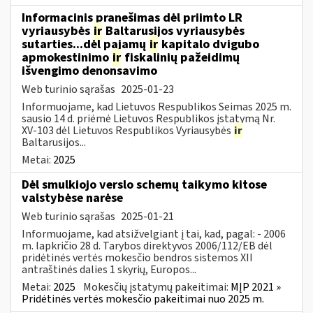
Informacinis pranešimas dėl priimto LR
vyriausybės
ir
Baltarusijos vyriausybės
sutarties...dėl pajamų
ir
kapitalo dvigubo
apmokestinimo
ir
fiskalinių pažeidimų
išvengimo denonsavimo
Web turinio sąrašas
2025-01-23
Informuojame, kad Lietuvos Respublikos Seimas 2025 m.
sausio 14 d. priėmė Lietuvos Respublikos įstatymą Nr.
XV-103 dėl Lietuvos Respublikos Vyriausybės
ir
Baltarusijos...
Metai:
2025
Dėl smulkiojo verslo schemų taikymo kitose
valstybėse narėse
Web turinio sąrašas
2025-01-21
Informuojame, kad atsižvelgiant į tai, kad, pagal: - 2006
m. lapkričio 28 d. Tarybos direktyvos 2006/112/EB dėl
pridėtinės vertės mokesčio bendros sistemos XII
antraštinės dalies 1 skyrių, Europos...
Metai:
2025
Mokesčių įstatymų pakeitimai:
MĮP 2021 »
Pridėtinės vertės mokesčio pakeitimai nuo 2025 m.