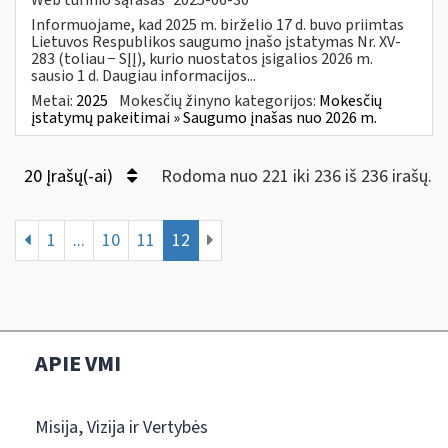
Informuojame, kad 2025 m. birželio 17 d. buvo priimtas
Lietuvos Respublikos saugumo įnašo įstatymas Nr. XV-
283 (toliau − SĮĮ), kurio nuostatos įsigalios 2026 m.
sausio 1 d. Daugiau informacijos...
Metai:
2025
Mokesčių žinyno kategorijos:
Mokesčių
įstatymų pakeitimai » Saugumo įnašas nuo 2026 m.
20 Įrašų(-ai)
Rodoma nuo 221 iki 236 iš 236 irašų.
1
...
10
11
12
APIE VMI
Misija, Vizija ir Vertybės