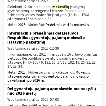
Web turinio sąrašas
2025-11-13
Siekdami užtikrinti sklandų
mokesčių
įstatymų
įgyvendinimą, parengėme Lietuvos Respublikos
pridėtinės vertės mokesčio įstatymo (toliau – PVM
įstatymas) 15 straipsnio 21...
Metai:
2025
Mokesčiai:
Pridėtinės vertės mokestis
Informacinis pranešimas dėl Lietuvos
Respublikos gyventojų pajamų mokesčio
įstatymo pakeitimų
Web turinio sąrašas
2025-12-30
Informuojame, kad 2025 m. gruodžio 16 d. buvo priimtas
Lietuvos Respublikos gyventojų pajamų mokesčio
įstatymo Nr. IX-1007 6, 131, 16, 17, 18, 182, 19, 20, 21, 23,
27, 29, 34...
Metai:
2025
Mokesčių žinyno kategorijos:
Mokesčių
įstatymų pakeitimai » Gyventojų pajamų mokesčio
pakeitimai nuo 2026 m.
Dėl gyventojų pajamų apmokestinimo pokyčių
nuo 2026 metų
Web turinio sąrašas
2025-07-03
Lietuvos Respublikos Seimas š. m. birželio 26 d. priėmė