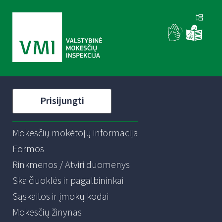
Prisijungti
Mokesčių mokėtojų informacija
Formos
Rinkmenos / Atviri duomenys
Skaičiuoklės ir pagalbininkai
Sąskaitos ir įmokų kodai
Mokesčių žinynas