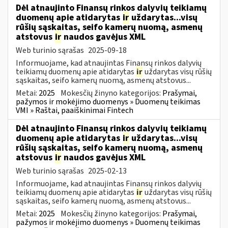
Dėl atnaujinto Finansų rinkos dalyvių teikiamų
duomenų apie atidarytas
ir
uždarytas...visų
rūšių sąskaitas, seifo kamerų nuomą, asmenų
atstovus
ir
naudos gavėjus XML
Web turinio sąrašas
2025-09-18
Informuojame, kad atnaujintas Finansų rinkos dalyvių
teikiamų duomenų apie atidarytas
ir
uždarytas visų rūšių
sąskaitas, seifo kamerų nuomą, asmenų atstovus...
Metai:
2025
Mokesčių žinyno kategorijos:
Prašymai,
pažymos ir mokėjimo duomenys » Duomenų teikimas
VMI » Raštai, paaiškinimai Fintech
Dėl atnaujinto Finansų rinkos dalyvių teikiamų
duomenų apie atidarytas
ir
uždarytas...visų
rūšių sąskaitas, seifo kamerų nuomą, asmenų
atstovus
ir
naudos gavėjus XML
Web turinio sąrašas
2025-02-13
Informuojame, kad atnaujintas Finansų rinkos dalyvių
teikiamų duomenų apie atidarytas
ir
uždarytas visų rūšių
sąskaitas, seifo kamerų nuomą, asmenų atstovus...
Metai:
2025
Mokesčių žinyno kategorijos:
Prašymai,
pažymos ir mokėjimo duomenys » Duomenų teikimas