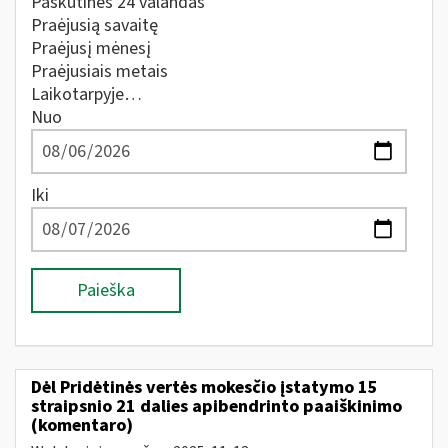
Paskutines 24 valandas
Praėjusią savaitę
Praėjusį mėnesį
Praėjusiais metais
Laikotarpyje…
Nuo
Iki
Paieška
Dėl Pridėtinės vertės mokesčio įstatymo 15
straipsnio 21 dalies apibendrinto paaiškinimo
(komentaro)