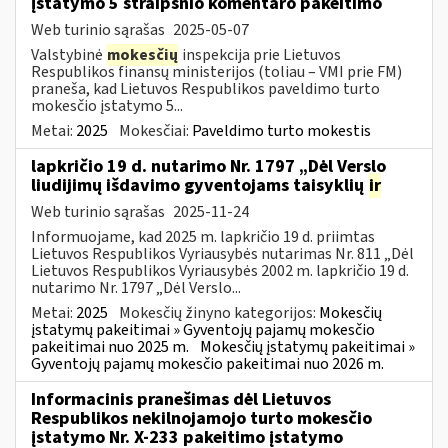
įstatymo 5 straipsnio komentaro pakeitimo
Web turinio sąrašas
2025-05-07
Valstybinė
mokesčių
inspekcija prie Lietuvos
Respublikos finansų ministerijos (toliau – VMI prie FM)
praneša, kad Lietuvos Respublikos paveldimo turto
mokesčio įstatymo 5...
Metai:
2025
Mokesčiai:
Paveldimo turto mokestis
lapkričio 19 d. nutarimo Nr. 1797 „Dėl Verslo
liudijimų išdavimo gyventojams taisyklių
ir
Web turinio sąrašas
2025-11-24
Informuojame, kad 2025 m. lapkričio 19 d. priimtas
Lietuvos Respublikos Vyriausybės nutarimas Nr. 811 „Dėl
Lietuvos Respublikos Vyriausybės 2002 m. lapkričio 19 d.
nutarimo Nr. 1797 „Dėl Verslo...
Metai:
2025
Mokesčių žinyno kategorijos:
Mokesčių
įstatymų pakeitimai » Gyventojų pajamų mokesčio
pakeitimai nuo 2025 m.
Mokesčių įstatymų pakeitimai »
Gyventojų pajamų mokesčio pakeitimai nuo 2026 m.
Informacinis pranešimas dėl Lietuvos
Respublikos nekilnojamojo turto mokesčio
įstatymo Nr. X-233 pakeitimo įstatymo