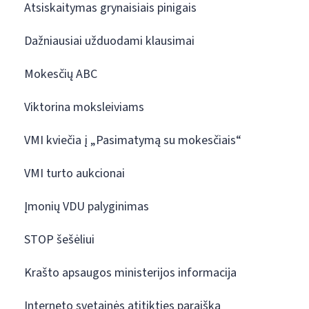
Atsiskaitymas grynaisiais pinigais
Dažniausiai užduodami klausimai
Mokesčių ABC
Viktorina moksleiviams
VMI kviečia į „Pasimatymą su mokesčiais“
VMI turto aukcionai
Įmonių VDU palyginimas
STOP šešėliui
Krašto apsaugos ministerijos informacija
Interneto svetainės atitikties paraiška