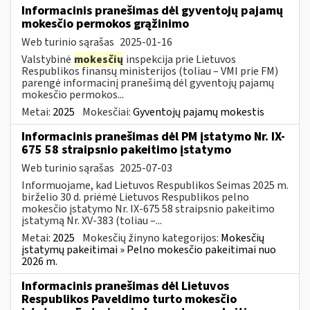
Informacinis pranešimas dėl gyventojų pajamų
mokesčio permokos grąžinimo
Web turinio sąrašas
2025-01-16
Valstybinė
mokesčių
inspekcija prie Lietuvos
Respublikos finansų ministerijos (toliau – VMI prie FM)
parengė informacinį pranešimą dėl gyventojų pajamų
mokesčio permokos...
Metai:
2025
Mokesčiai:
Gyventojų pajamų mokestis
Informacinis pranešimas dėl PM įstatymo Nr. IX-
675 58 straipsnio pakeitimo įstatymo
Web turinio sąrašas
2025-07-03
Informuojame, kad Lietuvos Respublikos Seimas 2025 m.
birželio 30 d. priėmė Lietuvos Respublikos pelno
mokesčio įstatymo Nr. IX-675 58 straipsnio pakeitimo
įstatymą Nr. XV-383 (toliau –...
Metai:
2025
Mokesčių žinyno kategorijos:
Mokesčių
įstatymų pakeitimai » Pelno mokesčio pakeitimai nuo
2026 m.
Informacinis pranešimas dėl Lietuvos
Respublikos Paveldimo turto mokesčio