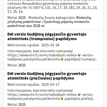
Lietuvos Respublikos gyventojų pajamų mokesčio
įstatymo Nr. IX-1007 6, 131, 16, 17, 18, 182, 19, 20, 21, 23,
27, 29, 34...
Metai:
2025
Mokesčių žinyno kategorijos:
Mokesčių
įstatymų pakeitimai » Gyventojų pajamų mokesčio
pakeitimai nuo 2026 m.
Dėl verslo liudijimą įsigyjančio gyventojo
atmintinės (trumposios) papildymo
Web turinio sąrašas
2025-01-30
Informuojame, kad interneto svetainėje
https://www.vmi.lt/evmi/individuali-veikla-
ir
-verslo-
liudijimai patalpinta patikslinta
ir
papildyta trumpoji...
Metai:
2025
Dėl verslo liudijimą įsigyjančio gyventojo
atmintinės (plačiosios) papildymo
Web turinio sąrašas
2025-03-17
Informuojame, kad interneto svetainėje
https://www.vmi.lt/evmi/individuali-veikla-
ir
-verslo-
liudijimai patalpinta patikslinta
ir
papildyta plačioji...
Metai:
2025