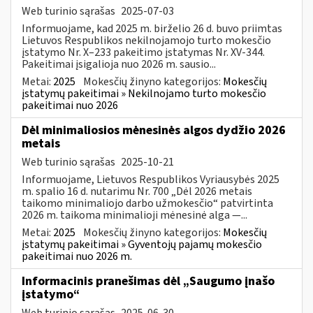
Web turinio sąrašas
2025-07-03
Informuojame, kad 2025 m. birželio 26 d. buvo priimtas
Lietuvos Respublikos nekilnojamojo turto mokesčio
įstatymo Nr. X–233 pakeitimo įstatymas Nr. XV-344.
Pakeitimai įsigalioja nuo 2026 m. sausio...
Metai:
2025
Mokesčių žinyno kategorijos:
Mokesčių
įstatymų pakeitimai » Nekilnojamo turto mokesčio
pakeitimai nuo 2026
Dėl minimaliosios mėnesinės algos dydžio 2026
metais
Web turinio sąrašas
2025-10-21
Informuojame, Lietuvos Respublikos Vyriausybės 2025
m. spalio 16 d. nutarimu Nr. 700 „Dėl 2026 metais
taikomo minimaliojo darbo užmokesčio“ patvirtinta
2026 m. taikoma minimalioji mėnesinė alga —...
Metai:
2025
Mokesčių žinyno kategorijos:
Mokesčių
įstatymų pakeitimai » Gyventojų pajamų mokesčio
pakeitimai nuo 2026 m.
Informacinis pranešimas dėl „Saugumo įnašo
įstatymo“
Web turinio sąrašas
2025-06-30