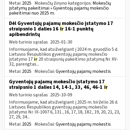
Metai:
2025
Mokesčių žinyno kategorijos:
Mokesčių
įstatymų pakeitimai » Gyventojų pajamų mokesčio
pakeitimai nuo 2025 m.
Dėl Gyventojų pajamų mokesčio įstatymo 17
straipsnio 1 dalies 16
ir
16-1 punktų
apibendrintų
Web turinio sąrašas
2025-01-30
Informuojame, kad atsižvelgiant į 2024 m. gruodžio 5 d.
Lietuvos Respublikos gyventojų pajamų mokesčio
įstatymo 17
ir
20 straipsnių pakeitimo įstatymą Nr. XV-
32, parengtas...
Metai:
2025
Mokesčiai:
Gyventojų pajamų mokestis
Gyventojų pajamų mokesčio įstatymo 17
straipsnio 1 dalies 14, 14-1, 33, 46, 46-1
ir
Web turinio sąrašas
2025-10-09
Informuojame, kad atsižvelgiant į 2025 m. birželio 26 d.
Lietuvos Respublikos gyventojų pajamų mokesčio
įstatymo Nr. IX-1007 6, 131 , 16, 17, 18, 182 , 19, 20, 21, 23,
27, 29, 34...
Metai:
2025
Mokesčiai:
Gyventojų pajamų mokestis