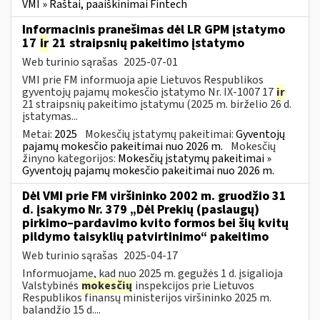
VMI » Raštai, paaiškinimai Fintech
Informacinis pranešimas dėl LR GPM įstatymo
17
ir
21 straipsnių pakeitimo įstatymo
Web turinio sąrašas
2025-07-01
VMI prie FM informuoja apie Lietuvos Respublikos
gyventojų pajamų mokesčio įstatymo Nr. IX-1007 17
ir
21 straipsnių pakeitimo įstatymu (2025 m. birželio 26 d.
įstatymas...
Metai:
2025
Mokesčių įstatymų pakeitimai:
Gyventojų
pajamų mokesčio pakeitimai nuo 2026 m.
Mokesčių
žinyno kategorijos:
Mokesčių įstatymų pakeitimai »
Gyventojų pajamų mokesčio pakeitimai nuo 2026 m.
Dėl VMI prie FM viršininko 2002 m. gruodžio 31
d. įsakymo Nr. 379 „Dėl Prekių (paslaugų)
pirkimo–pardavimo kvito formos bei šių kvitų
pildymo taisyklių patvirtinimo“ pakeitimo
Web turinio sąrašas
2025-04-17
Informuojame, kad nuo 2025 m. gegužės 1 d. įsigalioja
Valstybinės
mokesčių
inspekcijos prie Lietuvos
Respublikos finansų ministerijos viršininko 2025 m.
balandžio 15 d....