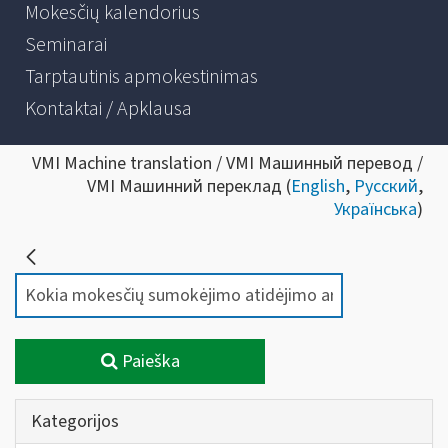
Mokesčių kalendorius
Seminarai
Tarptautinis apmokestinimas
Kontaktai / Apklausa
VMI Machine translation / VMI Машинный перевод /
VMI Машинний переклад (
English
,
Русский
,
Українська
)
Paieška
Kategorijos