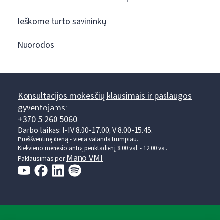
Ieškome turto savininkų
Nuorodos
Konsultacijos mokesčių klausimais ir paslaugos
gyventojams:
+370 5 260 5060
Darbo laikas: I-IV 8.00-17.00, V 8.00-15.45.
Prieššventinę dieną - viena valanda trumpiau.
Kiekvieno mėnesio antrą penktadienį 8.00 val. - 12.00 val.
Mano VMI
Paklausimas per