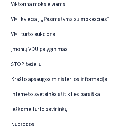
Viktorina moksleiviams
VMI kviečia į „Pasimatymą su mokesčiais“
VMI turto aukcionai
Įmonių VDU palyginimas
STOP šešėliui
Krašto apsaugos ministerijos informacija
Interneto svetainės atitikties paraiška
Ieškome turto savininkų
Nuorodos