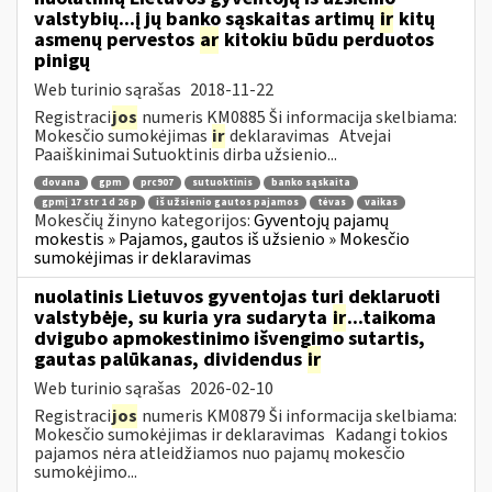
valstybių...į jų banko sąskaitas artimų
ir
kitų
asmenų pervestos
ar
kitokiu būdu perduotos
pinigų
Web turinio sąrašas
2018-11-22
Registraci
jos
numeris KM0885 Ši informacija skelbiama:
Mokesčio sumokėjimas
ir
deklaravimas Atvejai
Paaiškinimai Sutuoktinis dirba užsienio...
dovana
gpm
prc907
sutuoktinis
banko sąskaita
gpmį 17 str 1 d 26 p
iš užsienio gautos pajamos
tėvas
vaikas
Mokesčių žinyno kategorijos:
Gyventojų pajamų
mokestis » Pajamos, gautos iš užsienio » Mokesčio
sumokėjimas ir deklaravimas
nuolatinis Lietuvos gyventojas turi deklaruoti
valstybėje, su kuria yra sudaryta
ir
...taikoma
dvigubo apmokestinimo išvengimo sutartis,
gautas palūkanas, dividendus
ir
Web turinio sąrašas
2026-02-10
Registraci
jos
numeris KM0879 Ši informacija skelbiama:
Mokesčio sumokėjimas ir deklaravimas Kadangi tokios
pajamos nėra atleidžiamos nuo pajamų mokesčio
sumokėjimo...