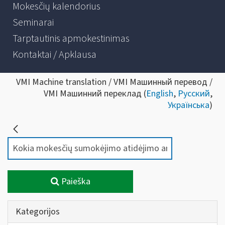
Mokesčių kalendorius
Seminarai
Tarptautinis apmokestinimas
Kontaktai / Apklausa
VMI Machine translation / VMI Машинный перевод /
VMI Машинний переклад (
English
,
Русский
,
Українська
)
Paieška
Kategorijos