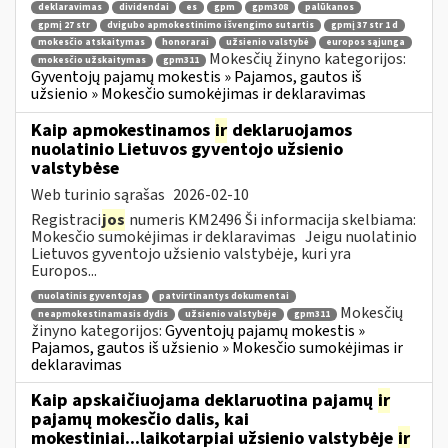
deklaravimas
dividendai
es
gpm
gpm308
palūkanos
gpmį 27 str
dvigubo apmokestinimo išvengimo sutartis
gpmį 37 str 1 d
mokesčio atskaitymas
honorarai
užsienio valstybė
europos sąjunga
Mokesčių žinyno kategorijos:
mokesčio užskaitymas
gpm311
Gyventojų pajamų mokestis » Pajamos, gautos iš
užsienio » Mokesčio sumokėjimas ir deklaravimas
Kaip apmokestinamos
ir
deklaruojamos
nuolatinio Lietuvos gyventojo užsienio
valstybėse
Web turinio sąrašas
2026-02-10
Registraci
jos
numeris KM2496 Ši informacija skelbiama:
Mokesčio sumokėjimas ir deklaravimas Jeigu nuolatinio
Lietuvos gyventojo užsienio valstybėje, kuri yra
Europos...
nuolatinis gyventojas
patvirtinantys dokumentai
Mokesčių
neapmokestinamasis dydis
užsienio valstybėje
gpm311
žinyno kategorijos:
Gyventojų pajamų mokestis »
Pajamos, gautos iš užsienio » Mokesčio sumokėjimas ir
deklaravimas
Kaip apskaičiuojama deklaruotina pajamų
ir
pajamų mokesčio dalis, kai
mokestiniai...laikotarpiai užsienio valstybėje
ir