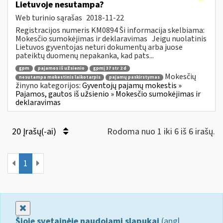
Lietuvoje nesutampa?
Web turinio sąrašas
2018-11-22
Registracijos numeris KM0894 Ši informacija skelbiama:
Mokesčio sumokėjimas ir deklaravimas Jeigu nuolatinis
Lietuvos gyventojas neturi dokumentų arba juose
pateiktų duomenų nepakanka, kad pats...
gpm
pajamos iš užsienio
gpmį 37 str 2 d
Mokesčių
nesutampa mokestinis laikotarpis
pajamų paskirstymas
žinyno kategorijos:
Gyventojų pajamų mokestis »
Pajamos, gautos iš užsienio » Mokesčio sumokėjimas ir
deklaravimas
20 Įrašų(-ai)
Rodoma nuo 1 iki 6 iš 6 irašų.
1
Uždaryti
Šioje svetainėje naudojami slapukai
(angl.