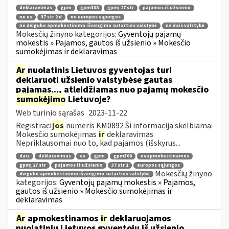
deklaravimas
gpm
gpm308
gpmį 27 str
pajamos iš užsienio
ne es
37 str 2 d
ne europos sąjungos
ne dvigubo apmokestinimo išvengimo sutarties valstybė
ne dais valstybė
Mokesčių žinyno kategorijos:
Gyventojų pajamų
mokestis » Pajamos, gautos iš užsienio » Mokesčio
sumokėjimas ir deklaravimas
Ar
nuolatinis Lietuvos gyventojas turi
deklaruoti užsienio valstybėse gautas
pajamas..., atleidžiamas nuo pajamų mokesčio
sumokėjimo
Lietuvoje?
Web turinio sąrašas
2023-11-22
Registraci
jos
numeris KM0892 Ši informacija skelbiama:
Mokesčio sumokėjimas
ir
deklaravimas
Nepriklausomai nuo to, kad pajamos (išskyrus...
dais
deklaravimas
es
gpm
gpm308
neapmokestinamos
gpmį 27 str
pajamos iš užsienio
37 str 1
europos sąjungos
Mokesčių žinyno
dvigubo apmokestinimo išvengimo sutarties valstybė
kategorijos:
Gyventojų pajamų mokestis » Pajamos,
gautos iš užsienio » Mokesčio sumokėjimas ir
deklaravimas
Ar
apmokestinamos
ir
deklaruojamos
nuolatinių Lietuvos gyventojų iš užsienio