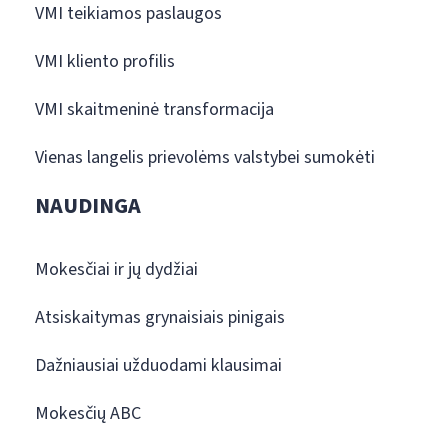
VMI teikiamos paslaugos
VMI kliento profilis
VMI skaitmeninė transformacija
Vienas langelis prievolėms valstybei sumokėti
NAUDINGA
Mokesčiai ir jų dydžiai
Atsiskaitymas grynaisiais pinigais
Dažniausiai užduodami klausimai
Mokesčių ABC