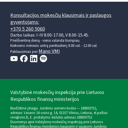
Konsultacijos mokesčių klausimais ir paslaugos
gyventojams:
+370 5 260 5060
Darbo laikas: I-IV 8.00-17.00, V 8.00-15.45.
Prieššventinę dieną - viena valanda trumpiau.
Kiekvieno mėnesio antrą penktadienį 8.00 val. - 12.00 val.
Mano VMI
Paklausimas per
Valstybinė mokesčių inspekcija prie Lietuvos
Respublikos finansų ministerijos
Biudžetinė įstaiga. Juridinio asmens kodas — 188659752,
adresas: Vasario 16-osios g. 14, 01107 Vilnius, Lietuva, el.paštas:
vmi@vmi.lt
, E. pristatymo dėžutės adresas 188659752
Duomenys apie Valstybinę mokesčių inspekciją prie Lietuvos
Respublikos finansų ministerijos kaupiami ir saugomi Juridinių