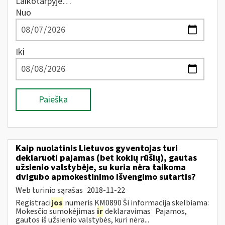
Laikotarpyje…
Nuo
Iki
Paieška
Kaip nuolatinis Lietuvos gyventojas turi
deklaruoti pajamas (bet kokių rūšių), gautas
užsienio valstybėje, su kuria nėra taikoma
dvigubo apmokestinimo išvengimo sutartis?
Web turinio sąrašas
2018-11-22
Registraci
jos
numeris KM0890 Ši informacija skelbiama:
Mokesčio sumokėjimas
ir
deklaravimas Pajamos,
gautos iš užsienio valstybės, kuri nėra...