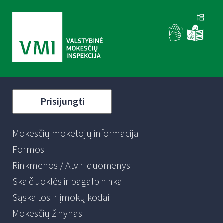
Prisijungti
Mokesčių mokėtojų informacija
Formos
Rinkmenos / Atviri duomenys
Skaičiuoklės ir pagalbininkai
Sąskaitos ir įmokų kodai
Mokesčių žinynas