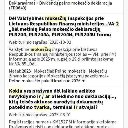
Deklaravimas » Dividendų pelno mokesčio deklaracija
(FR0640)
Dėl Valstybinės
mokesčių
inspekcijos prie
Lietuvos Respublikos finansų ministerijos...VA-
2
„Dėl metinių Pelno mokesčio deklaracijų
PLN204, PLN204A, PLN204N, PLN204U formų
Web turinio sąrašas
2025-10-02
Valstybinė
mokesčių
inspekcija prie Lietuvos
Respublikos finansų ministerijos (toliau — VMI prie FM)
informuoja apie 2025 m. rugsėjo 29 d. priimtą įsakymą
Nr. VA-85 „Dėl...
Metai:
2025
Mokesčiai:
Pelno mokestis
Mokesčių
žinyno kategorijos:
Mokesčių įstatymų pakeitimai »
Pelno mokesčio pakeitimai nuo 2026 m.
Kokia
yra prašymo dėl laikino veiklos
nevykdymo
ir
/
ar
atleidimo nuo deklaracijų...,
kitų teisės aktuose nurodytų dokumentų
pateikimo
tvarka
, terminai
ir
atvejai?
Web turinio sąrašas
2025-08-01
Registracijos numeris KM1527 Ši informacija skelbiama:
Prašymas atleisti nuo deklaracijų pateikimo, pratęsti