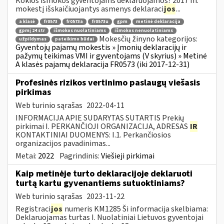
Kokios išmokos gyventojams deklaruojamos? 2017 m.
mokestį išskaičiuojantys asmenys deklaraci
jos
...
a klasė
fr0573
fr0573a
fr0573u
gpm
metinė deklaracija
gpmį 24 str
išmokos nuolatiniams
išmokos nenuolatiniams
Mokesčių žinyno kategorijos:
užpildymas
pateikimo būdai
Gyventojų pajamų mokestis » Įmonių deklaracijų ir
pažymų teikimas VMI ir gyventojams (V skyrius) » Metinė
A klasės pajamų deklaracija FR0573 (iki 2017-12-31)
Profesinės rizikos vertinimo paslaugų viešasis
pirkimas
Web turinio sąrašas
2022-04-11
INFORMACIJA APIE SUDARYTAS SUTARTIS Prekių
pirkimai I. PERKANČIOJI ORGANIZACIJA, ADRESAS
IR
KONTAKTINIAI DUOMENYS: I.1. Perkančiosios
organizacijos pavadinimas...
Metai:
2022
Pagrindinis:
Viešieji pirkimai
Kaip metinėje turto deklaracijoje deklaruoti
turtą kartu gyvenantiems sutuoktiniams?
Web turinio sąrašas
2023-11-22
Registraci
jos
numeris KM1285 Ši informacija skelbiama:
Deklaruojamas turtas I. Nuolatiniai Lietuvos gyventojai