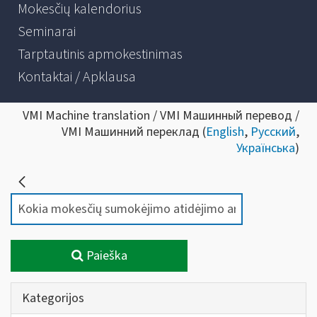
Mokesčių kalendorius
Seminarai
Tarptautinis apmokestinimas
Kontaktai / Apklausa
VMI Machine translation / VMI Машинный перевод /
VMI Машинний переклад (
English
,
Русский
,
Українська
)
Paieška
Kategorijos