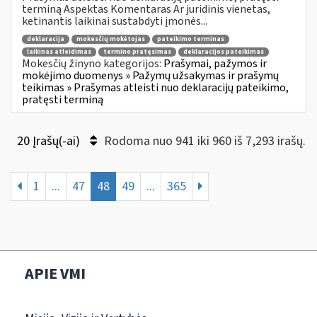
terminą Aspektas Komentaras Ar juridinis vienetas,
ketinantis laikinai sustabdyti įmonės...
deklaracija
mokesčių mokėtojas
pateikimo terminas
laikinas atleidimas
termino pratęsimas
deklaracijos pateikimas
Mokesčių žinyno kategorijos:
Prašymai, pažymos ir
mokėjimo duomenys » Pažymų užsakymas ir prašymų
teikimas » Prašymas atleisti nuo deklaracijų pateikimo,
pratęsti terminą
20 Įrašų(-ai)
Rodoma nuo 941 iki 960 iš 7,293 irašų.
1
...
47
48
49
...
365
APIE VMI