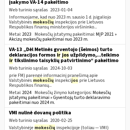
įsakymo VA-14 pakeitimo
Web turinio sąrašas
2023-01-04
Informuojame, kad nuo 2023 m. sausio 1 d. įsigaliojo
Valstybinės
mokesčių
inspekcijos prie Lietuvos
Respublikos finansų ministerijos viršininko...
Metai:
2023
Mokesčių įstatymų pakeitimai:
MĮP 2021 »
Akcizų mokesčių pakeitimai nuo 2023 m.
VA-13 „Dėl Metinės gyventojo (šeimos) turto
deklaracijos formos
ir
jos
užpildymo,...teikimo
ir
tikslinimo taisyklių patvirtinimo“ pakeitimo
Web turinio sąrašas
2024-10-03
prie FM) parengė informacinį pranešimą apie
Valstybinės
mokesčių
inspekci
jos
prie Lietuvos
Respublikos finansų...
Metai:
2024
Mokesčių žinyno kategorijos:
Mokesčių
įstatymų pakeitimai » Gyventojų turto deklaravimo
pakeitimai nuo 2024 m.
VMI nulinė dovanų politika
Web turinio sąrašas
2020-02-25
Valstybinėje
mokesčių
inspekcijoje (toliau — VMI)