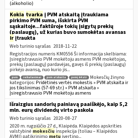
(alkoholio)
Kokia
tvarka
į PVM atskaitą įtraukiama
pirkimo PVM suma, išskirta PVM
sąskaitoje...faktūroje tokių įsigytų prekių
(paslaugų), už kurias buvo sumokėtas avansas
ir
įtraukta
Web turinio sąrašas
2018-11-22
Registracijos numeris KM0556 Ši informacija skelbiama:
Įsiregistravusio PVM mokėtoju asmens PVM mokėtojas,
prekių (paslaugų) pardavėjas, gavęs iš prekių (paslaugų)
pirkėjo avansą, nuo kurio jis...
Mokesčių žinyno
pvm
reikalavimai
pvm atskaita
pvmį 64 str
kategorijos:
Pridėtinės vertės mokestis » PVM atskaita ir
jos tikslinimas (57-69 str.) » PVM atskaita »
Įsiregistravusio PVM mokėtoju asmens
Išraizgius sandorių painiavą paaiškėjo, kaip 5,2
mln. eurų dividendų virto paskola
Web turinio sąrašas
2020-08-27
2020 m. rugpjūčio 27 d., Klaipėda. Klaipėdos apskrities
valstybinė
mokesčių
inspekcija (toliau – Klaipėdos
AVMI) patikrinimo
metu
įvertino...