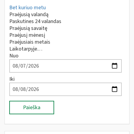
Bet kuriuo metu
Praėjusią valandą
Paskutines 24 valandas
Praėjusią savaitę
Praėjusį mėnesį
Praėjusiais metais
Laikotarpyje…
Nuo
Iki
Paieška