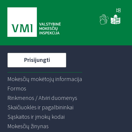
Prisijungti
Mokesčių mokėtojų informacija
Formos
Rinkmenos / Atviri duomenys
Skaičiuoklės ir pagalbininkai
Sąskaitos ir įmokų kodai
Mokesčių žinynas