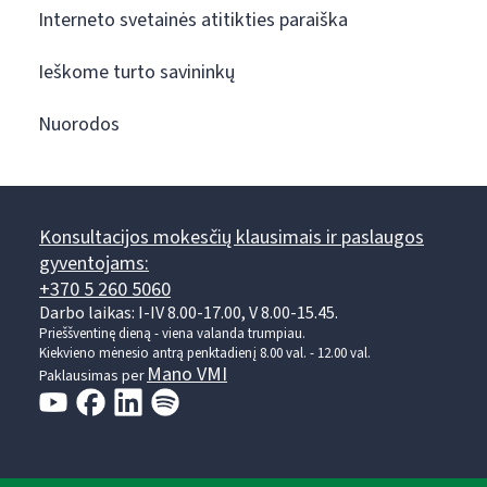
Interneto svetainės atitikties paraiška
Ieškome turto savininkų
Nuorodos
Konsultacijos mokesčių klausimais ir paslaugos
gyventojams:
+370 5 260 5060
Darbo laikas: I-IV 8.00-17.00, V 8.00-15.45.
Prieššventinę dieną - viena valanda trumpiau.
Kiekvieno mėnesio antrą penktadienį 8.00 val. - 12.00 val.
Mano VMI
Paklausimas per