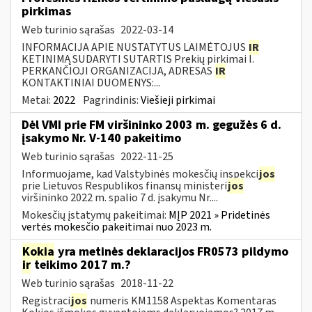
pirkimas
Web turinio sąrašas
2022-03-14
INFORMACIJA APIE NUSTATYTUS LAIMĖTOJUS
IR
KETINIMĄ SUDARYTI SUTARTIS Prekių pirkimai I.
PERKANČIOJI ORGANIZACIJA, ADRESAS
IR
KONTAKTINIAI DUOMENYS:...
Metai:
2022
Pagrindinis:
Viešieji pirkimai
Dėl VMI prie FM viršininko 2003 m. gegužės 6 d.
įsakymo Nr. V-140 pakeitimo
Web turinio sąrašas
2022-11-25
Informuojame, kad Valstybinės mokesčių inspekci
jos
prie Lietuvos Respublikos finansų ministeri
jos
viršininko 2022 m. spalio 7 d. įsakymu Nr....
Mokesčių įstatymų pakeitimai:
MĮP 2021 » Pridetinės
vertės mokesčio pakeitimai nuo 2023 m.
Kokia
yra metinės deklaracijos FR0573 pildymo
ir
teikimo 2017 m.?
Web turinio sąrašas
2018-11-22
Registraci
jos
numeris KM1158 Aspektas Komentaras