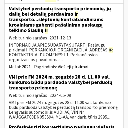
Valstybei perduotų transporto priemonių, jų
dalių bei detalių pardavimo
ir
transporto...slėptuvių kontrabandiniams
kroviniams gabenti pašalinimo paslaugų
teikimo Šiaulių
ir
Web turinio sąrašas
2021-12-13
INFORMACIJA APIE SUDARYTĄ SUTARTĮ Paslaugų
pirkimai I. PERKANČIOJI ORGANIZACIJA, ADRESAS
IR
KONTAKTINIAI DUOMENYS: I.1. Perkančiosios
organizacijos pavadinimas...
Metai:
2021
Pagrindinis:
Viešieji pirkimai
VMI prie FM 2024 m. gegužės 28 d. 11.00 val.
konkurso būdu parduoda valstybei perduotą
transporto priemonę
Web turinio sąrašas
2024-05-09
VMI prie FM 2024 m. gegužės 28 d. 11.00 val. konkurso
būdu parduoda valstybei perduotą transporto priemonę:
Lengvasis automobilis AUDI A6, VIN Nr.
WAUGGAFC0DN053594, M1-AA, var. darb. tūris 2995...
Profesinės rizikos vertinimo paslaugų viešasis