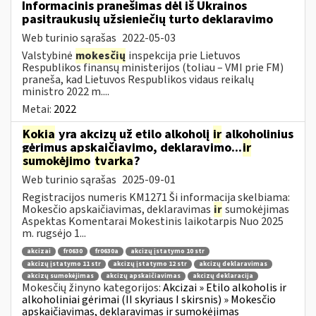
Informacinis pranešimas dėl iš Ukrainos
pasitraukusių užsieniečių turto deklaravimo
Web turinio sąrašas
2022-05-03
Valstybinė
mokesčių
inspekcija prie Lietuvos
Respublikos finansų ministerijos (toliau – VMI prie FM)
praneša, kad Lietuvos Respublikos vidaus reikalų
ministro 2022 m....
Metai:
2022
Kokia
yra akcizų už etilo alkoholį
ir
alkoholinius
gėrimus apskaičiavimo, deklaravimo...
ir
sumokėjimo
tvarka
?
Web turinio sąrašas
2025-09-01
Registracijos numeris KM1271 Ši informacija skelbiama:
Mokesčio apskaičiavimas, deklaravimas
ir
sumokėjimas
Aspektas Komentarai Mokestinis laikotarpis Nuo 2025
m. rugsėjo 1...
akcizai
fr0630
fr0630a
akcizų įstatymo 10 str
akcizų įstatymo 11 str
akcizų įstatymo 12 str
akcizų deklaravimas
akcizų sumokėjimas
akcizų apskaičiavimas
akcizų deklaracija
Mokesčių žinyno kategorijos:
Akcizai » Etilo alkoholis ir
alkoholiniai gėrimai (II skyriaus I skirsnis) » Mokesčio
apskaičiavimas, deklaravimas ir sumokėjimas