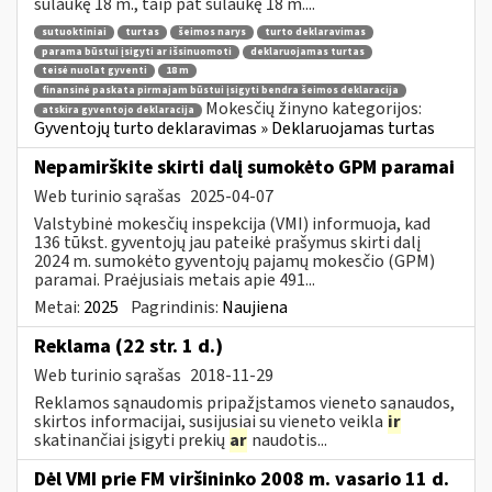
sulaukę 18 m., taip pat sulaukę 18 m....
sutuoktiniai
turtas
šeimos narys
turto deklaravimas
parama būstui įsigyti ar išsinuomoti
deklaruojamas turtas
teisė nuolat gyventi
18 m
finansinė paskata pirmajam būstui įsigyti bendra šeimos deklaracija
Mokesčių žinyno kategorijos:
atskira gyventojo deklaracija
Gyventojų turto deklaravimas » Deklaruojamas turtas
Nepamirškite skirti dalį sumokėto GPM paramai
Web turinio sąrašas
2025-04-07
Valstybinė mokesčių inspekcija (VMI) informuoja, kad
136 tūkst. gyventojų jau pateikė prašymus skirti dalį
2024 m. sumokėto gyventojų pajamų mokesčio (GPM)
paramai. Praėjusiais metais apie 491...
Metai:
2025
Pagrindinis:
Naujiena
Reklama (22 str. 1 d.)
Web turinio sąrašas
2018-11-29
Reklamos sąnaudomis pripažįstamos vieneto sąnaudos,
skirtos informacijai, susijusiai su vieneto veikla
ir
skatinančiai įsigyti prekių
ar
naudotis...
Dėl VMI prie FM viršininko 2008 m. vasario 11 d.