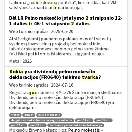
taikoma „nulinė dovanų politika“, kuri reiškia, kad: VMI
valstybės tarnautojai
ir
darbuotojai,...
Dėl LR Pelno mokesčio įstatymo
2
straipsnio 12-
1 dalies
ir
46-1 straipsnio
2
dalies
Web turinio sąrašas
2025-05-20
Atsižvelgdami į gaunamus paklausimus dėl vienetų
vykdomų investicinių projektų bei mokestinio
laikotarpio apmokestinamojo pelno sumažinimo
faktiškai patirtomis išlaidomis, įsigyjant naujus...
Metai:
2025
Kokia
yra dividendų pelno mokesčio
deklaracijos (FR0640) teikimo
tvarka
?
Web turinio sąrašas
2024-07-16
Registraci
jos
numeris KM1376 Ši informacija skelbiama:
Dividendų pelno mokesčio deklaracija (FR0640)
Dividendų pelno mokesčio deklaracijoje (FR0640) yra
deklaruojami...
fr0640
pln204
pelno mokestis
dvigubo apmokestinimo išvengimo sutartis
pmį 33 str.
pmį 34 str.
pmį 35 str.
pmį 36 str.
dividendų pelno mokesčio deklaracija
Mokesčių žinyno kategorijos:
Pelno mokestis »