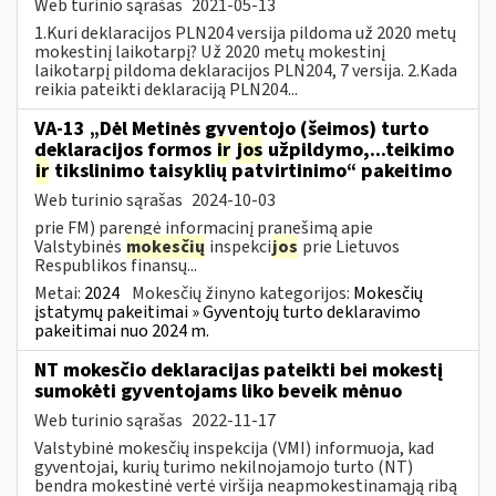
Web turinio sąrašas
2021-05-13
1.Kuri deklaracijos PLN204 versija pildoma už 2020 metų
mokestinį laikotarpį? Už 2020 metų mokestinį
laikotarpį pildoma deklaracijos PLN204, 7 versija. 2.Kada
reikia pateikti deklaraciją PLN204...
VA-13 „Dėl Metinės gyventojo (šeimos) turto
deklaracijos formos
ir
jos
užpildymo,...teikimo
ir
tikslinimo taisyklių patvirtinimo“ pakeitimo
Web turinio sąrašas
2024-10-03
prie FM) parengė informacinį pranešimą apie
Valstybinės
mokesčių
inspekci
jos
prie Lietuvos
Respublikos finansų...
Metai:
2024
Mokesčių žinyno kategorijos:
Mokesčių
įstatymų pakeitimai » Gyventojų turto deklaravimo
pakeitimai nuo 2024 m.
NT mokesčio deklaracijas pateikti bei mokestį
sumokėti gyventojams liko beveik mėnuo
Web turinio sąrašas
2022-11-17
Valstybinė mokesčių inspekcija (VMI) informuoja, kad
gyventojai, kurių turimo nekilnojamojo turto (NT)
bendra mokestinė vertė viršija neapmokestinamąją ribą