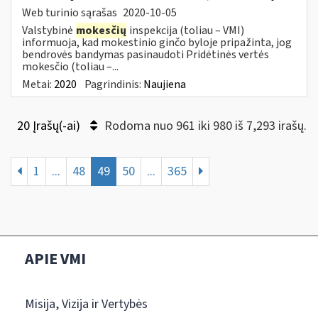
Web turinio sąrašas
2020-10-05
Valstybinė
mokesčių
inspekcija (toliau – VMI)
informuoja, kad mokestinio ginčo byloje pripažinta, jog
bendrovės bandymas pasinaudoti Pridėtinės vertės
mokesčio (toliau –...
Metai:
2020
Pagrindinis:
Naujiena
20 Įrašų(-ai)
Rodoma nuo 961 iki 980 iš 7,293 irašų.
1
...
48
49
50
...
365
APIE VMI
Misija, Vizija ir Vertybės