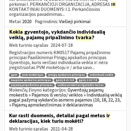
pirkimai I. PERKANČIOJI ORGANIZACIJA, ADRESAS
IR
KONTAKTINIAI DUOMENYS: I.1. Perkančiosios
organizacijos pavadinimas...
Metai:
2020
Pagrindinis:
Viešieji pirkimai
Kokia
gyventojo, vykdančio individualią
veiklą, pajamų pripažinimo
tvarka
?
Web turinio sąrašas
2024-07-18
Registracijos numeris KM0517 Pajamų pripažinimo
principai Paaiškinimai Pinigų apskaitos principas
Gyventojo, kuris verčiasi individualia veikla ir: nėra
įregistruotas PVM mokėtoju ir / arba savo...
gpm
pvm mokėtojas
pinigų apskaitos principas
individuali veikla
kaupimo apskaitos principas
gpmį 8 str 5 d
gpmį 2 str 7 d
pajamų pripažinimo principas
veiklai priskirtas ilgalaikis turtas
Mokesčių žinyno kategorijos:
Gyventojų pajamų
mokestis » Pajamos iš verslo/ veiklos » Individualią veiklą
pagal pažymą vykdančio asmens pajamos (10, 18, 22, 23,
» Pajamų apmokestinimas ir deklaravimas
Kur rasti duomenis, detaliai pagal metus
ir
deklaracijas, kiek turiu mokėti?
Web turinio sąrašas
2021-04-28