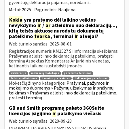
gyventojų deklaruoja pajamas, norėdami...
Metai:
2025
Pagrindinis:
Naujiena
Kokia
yra prašymo dėl laikino veiklos
nevykdymo
ir
/
ar
atleidimo nuo deklaracijų...,
kitų teisės aktuose nurodytų dokumentų
pateikimo
tvarka
, terminai
ir
atvejai?
Web turinio sąrašas
2025-08-01
Registracijos numeris KM1527 Ši informacija skelbiama:
Prašymas atleisti nuo deklaracijų pateikimo, pratęsti
terminą Aspektas Komentaras Ar juridinis vienetas,
ketinantis laikinai sustabdyti įmonės...
deklaracija
mokesčių mokėtojas
pateikimo terminas
laikinas atleidimas
termino pratęsimas
deklaracijos pateikimas
Mokesčių žinyno kategorijos:
Prašymai, pažymos ir
mokėjimo duomenys » Pažymų užsakymas ir prašymų
teikimas » Prašymas atleisti nuo deklaracijų pateikimo,
pratęsti terminą
GB and Smith programų paketo 360Suite
licencijos įsigijimo
ir
palaikymo viešasis
Web turinio sąrašas
2020-09-28
INFORMACIJA APIE SUDARYTAS SUTARTIS Prekių