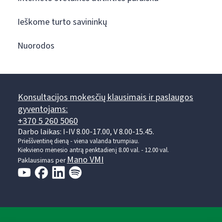
Ieškome turto savininkų
Nuorodos
Konsultacijos mokesčių klausimais ir paslaugos
gyventojams:
+370 5 260 5060
Darbo laikas: I-IV 8.00-17.00, V 8.00-15.45.
Prieššventinę dieną - viena valanda trumpiau.
Kiekvieno mėnesio antrą penktadienį 8.00 val. - 12.00 val.
Mano VMI
Paklausimas per