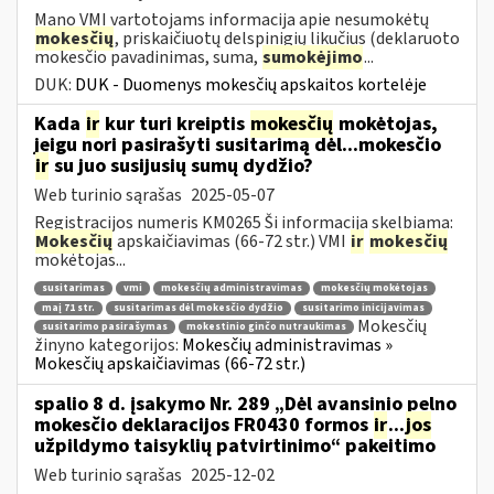
Mano VMI vartotojams informacija apie nesumokėtų
mokesčių
, priskaičiuotų delspinigių likučius (deklaruoto
mokesčio pavadinimas, suma,
sumokėjimo
...
DUK:
DUK - Duomenys mokesčių apskaitos kortelėje
Kada
ir
kur turi kreiptis
mokesčių
mokėtojas,
jeigu nori pasirašyti susitarimą dėl...mokesčio
ir
su juo susijusių sumų dydžio?
Web turinio sąrašas
2025-05-07
Registracijos numeris KM0265 Ši informacija skelbiama:
Mokesčių
apskaičiavimas (66-72 str.) VMI
ir
mokesčių
mokėtojas...
susitarimas
vmi
mokesčių administravimas
mokesčių mokėtojas
maį 71 str.
susitarimas dėl mokesčio dydžio
susitarimo inicijavimas
Mokesčių
susitarimo pasirašymas
mokestinio ginčo nutraukimas
žinyno kategorijos:
Mokesčių administravimas »
Mokesčių apskaičiavimas (66-72 str.)
spalio 8 d. įsakymo Nr. 289 „Dėl avansinio pelno
mokesčio deklaracijos FR0430 formos
ir
...
jos
užpildymo taisyklių patvirtinimo“ pakeitimo
Web turinio sąrašas
2025-12-02