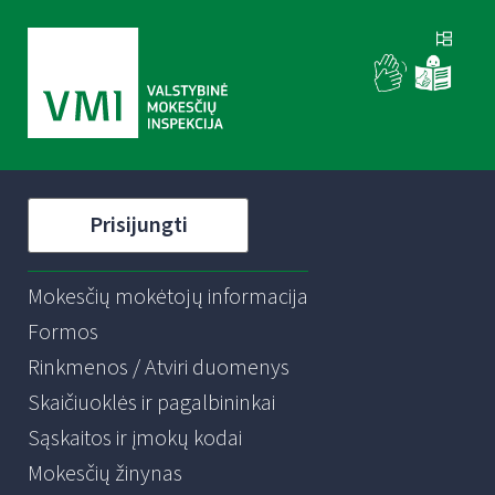
Prisijungti
Mokesčių mokėtojų informacija
Formos
Rinkmenos / Atviri duomenys
Skaičiuoklės ir pagalbininkai
Sąskaitos ir įmokų kodai
Mokesčių žinynas