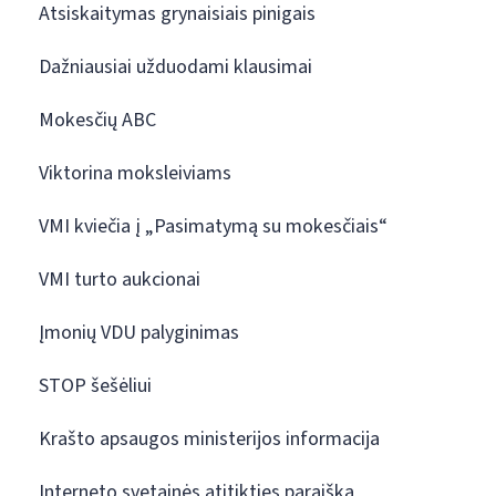
Atsiskaitymas grynaisiais pinigais
Dažniausiai užduodami klausimai
Mokesčių ABC
Viktorina moksleiviams
VMI kviečia į „Pasimatymą su mokesčiais“
VMI turto aukcionai
Įmonių VDU palyginimas
STOP šešėliui
Krašto apsaugos ministerijos informacija
Interneto svetainės atitikties paraiška