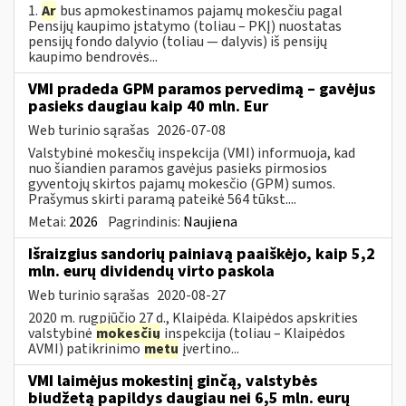
1.
Ar
bus apmokestinamos pajamų mokesčiu pagal
Pensijų kaupimo įstatymo (toliau – PKĮ) nuostatas
pensijų fondo dalyvio (toliau — dalyvis) iš pensijų
kaupimo bendrovės...
VMI pradeda GPM paramos pervedimą – gavėjus
pasieks daugiau kaip 40 mln. Eur
Web turinio sąrašas
2026-07-08
Valstybinė mokesčių inspekcija (VMI) informuoja, kad
nuo šiandien paramos gavėjus pasieks pirmosios
gyventojų skirtos pajamų mokesčio (GPM) sumos.
Prašymus skirti paramą pateikė 564 tūkst....
Metai:
2026
Pagrindinis:
Naujiena
Išraizgius sandorių painiavą paaiškėjo, kaip 5,2
mln. eurų dividendų virto paskola
Web turinio sąrašas
2020-08-27
2020 m. rugpjūčio 27 d., Klaipėda. Klaipėdos apskrities
valstybinė
mokesčių
inspekcija (toliau – Klaipėdos
AVMI) patikrinimo
metu
įvertino...
VMI laimėjus mokestinį ginčą, valstybės
biudžetą papildys daugiau nei 6,5 mln. eurų