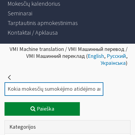
Mokesčių kalendorius
Seminarai
Tarptautinis apmokestinimas
Kontaktai / Apklausa
VMI Machine translation / VMI Машинный перевод /
VMI Машинний переклад (
English
,
Русский
,
Українська
)
Paieška
Kategorijos