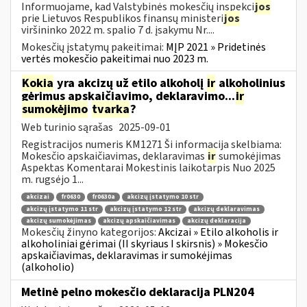
Informuojame, kad Valstybinės mokesčių inspekci
jos
prie Lietuvos Respublikos finansų ministeri
jos
viršininko 2022 m. spalio 7 d. įsakymu Nr....
Mokesčių įstatymų pakeitimai:
MĮP 2021 » Pridetinės
vertės mokesčio pakeitimai nuo 2023 m.
Kokia
yra akcizų už etilo alkoholį
ir
alkoholinius
gėrimus apskaičiavimo, deklaravimo...
ir
sumokėjimo
tvarka
?
Web turinio sąrašas
2025-09-01
Registracijos numeris KM1271 Ši informacija skelbiama:
Mokesčio apskaičiavimas, deklaravimas
ir
sumokėjimas
Aspektas Komentarai Mokestinis laikotarpis Nuo 2025
m. rugsėjo 1...
akcizai
fr0630
fr0630a
akcizų įstatymo 10 str
akcizų įstatymo 11 str
akcizų įstatymo 12 str
akcizų deklaravimas
akcizų sumokėjimas
akcizų apskaičiavimas
akcizų deklaracija
Mokesčių žinyno kategorijos:
Akcizai » Etilo alkoholis ir
alkoholiniai gėrimai (II skyriaus I skirsnis) » Mokesčio
apskaičiavimas, deklaravimas ir sumokėjimas
(alkoholio)
Metinė pelno mokesčio deklaracija PLN204