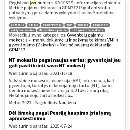
Registraci
jos
numeris KM1067 Ši informacija skelbiama:
Metinė pajamų deklaracija GPM312 Pagal antstolio
patvarkymą pervedamos vykdymo išlaidos Sprendimų
vykdymo...
antstolis
b klasė
deklaravimas
gpm
gpm312
gpmį 24 str
vykdymo išlaidos
depozitinė sąskaita
ne depozitinė sąskaita
Mokesčių žinyno kategorijos:
Gyventojų pajamų
mokestis » Įmonių deklaracijų ir pažymų teikimas VMI ir
gyventojams (V skyrius) » Metinė pajamų deklaracija
GPM312
NT mokestis pagal naujas vertes: gyventojai jau
gali pasitikrinti savo NT mokestį
Web turinio sąrašas
2021-11-18
Valstybinė mokesčių inspekcija (VMI) informuoja, kad
gyventojai, turintys nekilnojamojo turto (NT), kurio
bendra mokestinė vertė viršija 150 tūkst. eurų ribą,
Nekilnojamojo turto mokesčio...
Metai:
2021
Pagrindinis:
Naujiena
Dėl išmokų pagal Pensijų kaupimo įstatymą
apmokestinimo
Web turinio sąrašas
2025-07-24