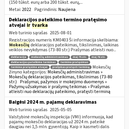
(150 tūkst. eurų arba 200 tūkst. eurų,...
Metai:
2022
Pagrindinis:
Naujiena
Deklaracijos pateikimo termino pratęsimo
atvejai
ir
tvarka
Web turinio sąrašas
2025-08-01
Registracijos numeris KM0403 Ši informacija skelbiama:
Mokesčių
deklaracijos pateikimas, tikslinimas, laikinas
veiklos nevykdymas (73-80 str.) Prašymas atleisti nuo...
deklaracija
mokesčių administravimas
maį 75 str.
maį 76 str.
deklaracijos pateikimo terminas
termino pratęsimas
Mokesčių
termino pratęsimo atvejai
prašymas pratęsti terminą
žinyno kategorijos:
Mokesčių administravimas »
Mokesčių deklaracijos pateikimas, tikslinimas (73-80
str.)
Prašymai, pažymos ir mokėjimo duomenys »
Pažymų užsakymas ir prašymų teikimas » Prašymas
atleisti nuo deklaracijų pateikimo, pratęsti terminą
Baigėsi 2024 m. pajamų deklaravimas
Web turinio sąrašas
2025-05-05
Valstybinė mokesčių inspekcija (VMI) informuoja, kad
pajamų mokesčio deklaracijas už 2024 m. pateikė
daugiau nei 1,5 mln. gyventojų. Kaip ir kasmeti dalis