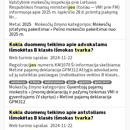
Valstybinė mokesčių inspekcija prie Lietuvos
Respublikos finansų ministeri
jos
(toliau — VMI prie FM)
informuoja apie 2025 m. lapkričio 28 d. priimtą įsakymą
Nr....
Metai:
2025
Mokesčių žinyno kategorijos:
Mokesčių
įstatymų pakeitimai » Pelno mokesčio pakeitimai nuo
2025 m.
Kokia
duomenų teikimo apie advokatams
išmokėtas B klasės išmokas
tvarka
?
Web turinio sąrašas
2024-11-22
Registraci
jos
numeris KM1070 Ši informacija skelbiama:
Metinė pajamų deklaracija GPM312 Atlygis advokatams
už jų suteiktas paslaugas (individualios veiklos B klasės...
advokatas
b klasė
deklaravimas
gpm
gpm312
gpmį 24 str
Mokesčių žinyno kategorijos:
Gyventojų pajamų
mokestis » Įmonių deklaracijų ir pažymų teikimas VMI ir
gyventojams (V skyrius) » Metinė pajamų deklaracija
GPM312
Kokia
duomenų teikimo apie antstoliams
išmokėtas B klasės išmokas
tvarka
?
Web turinio sąrašas
2024-11-22