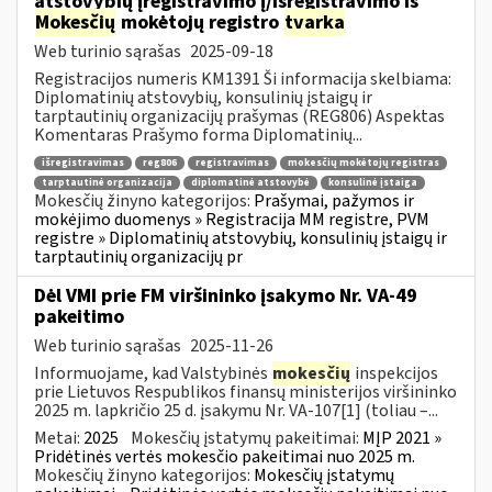
atstovybių įregistravimo į/išregistravimo iš
Mokesčių
mokėtojų registro
tvarka
Web turinio sąrašas
2025-09-18
Registracijos numeris KM1391 Ši informacija skelbiama:
Diplomatinių atstovybių, konsulinių įstaigų ir
tarptautinių organizacijų prašymas (REG806) Aspektas
Komentaras Prašymo forma Diplomatinių...
išregistravimas
reg806
registravimas
mokesčių mokėtojų registras
tarptautinė organizacija
diplomatinė atstovybė
konsulinė įstaiga
Mokesčių žinyno kategorijos:
Prašymai, pažymos ir
mokėjimo duomenys » Registracija MM registre, PVM
registre » Diplomatinių atstovybių, konsulinių įstaigų ir
tarptautinių organizacijų pr
Dėl VMI prie FM viršininko įsakymo Nr. VA-49
pakeitimo
Web turinio sąrašas
2025-11-26
Informuojame, kad Valstybinės
mokesčių
inspekcijos
prie Lietuvos Respublikos finansų ministerijos viršininko
2025 m. lapkričio 25 d. įsakymu Nr. VA-107[1] (toliau –...
Metai:
2025
Mokesčių įstatymų pakeitimai:
MĮP 2021 »
Pridėtinės vertės mokesčio pakeitimai nuo 2025 m.
Mokesčių žinyno kategorijos:
Mokesčių įstatymų