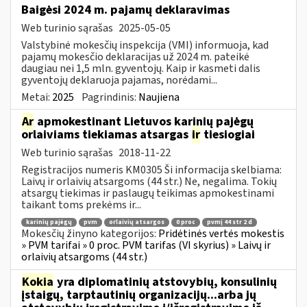
Baigėsi 2024 m. pajamų deklaravimas
Web turinio sąrašas
2025-05-05
Valstybinė mokesčių inspekcija (VMI) informuoja, kad
pajamų mokesčio deklaracijas už 2024 m. pateikė
daugiau nei 1,5 mln. gyventojų. Kaip ir kasmeti dalis
gyventojų deklaruoja pajamas, norėdami...
Metai:
2025
Pagrindinis:
Naujiena
Ar
apmokestinant Lietuvos karinių pajėgų
orlaiviams tiekiamas atsargas
ir
tiesiogiai
Web turinio sąrašas
2018-11-22
Registracijos numeris KM0305 Ši informacija skelbiama:
Laivų ir orlaivių atsargoms (44 str.) Ne, negalima. Tokių
atsargų tiekimas ir paslaugų teikimas apmokestinami
taikant toms prekėms ir...
karinių pajėgų
pvm
orlaivių atsargos
0 proc
pvmį 44 str 2 d
Mokesčių žinyno kategorijos:
Pridėtinės vertės mokestis
» PVM tarifai » 0 proc. PVM tarifas (VI skyrius) » Laivų ir
orlaivių atsargoms (44 str.)
Kokia
yra diplomatinių atstovybių, konsulinių
įstaigų, tarptautinių organizacijų...arba jų