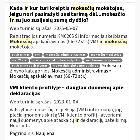
Kada
ir
kur turi kreiptis
mokesčių
mokėtojas,
jeigu nori pasirašyti susitarimą dėl...mokesčio
ir
su juo susijusių sumų dydžio?
Web turinio sąrašas
2025-05-07
Registracijos numeris KM0265 Ši informacija skelbiama:
Mokesčių
apskaičiavimas (66-72 str.) VMI
ir
mokesčių
mokėtojas...
susitarimas
vmi
mokesčių administravimas
mokesčių mokėtojas
maį 71 str.
susitarimas dėl mokesčio dydžio
susitarimo inicijavimas
Mokesčių
susitarimo pasirašymas
mokestinio ginčo nutraukimas
žinyno kategorijos:
Mokesčių administravimas »
Mokesčių apskaičiavimas (66-72 str.)
VMI kliento profilyje – daugiau duomenų apie
deklaracijas
Web turinio sąrašas
2023-01-04
Valstybinė mokesčių inspekcija (VMI) informuoja, jog
plečia įmonėms skirtą VMI kliento profilį - atveriami
nauji duomenys apie ataskaitų
ir
deklaracijų pateikimą.
Nuo šiol...
Pagrindinis:
Naujiena