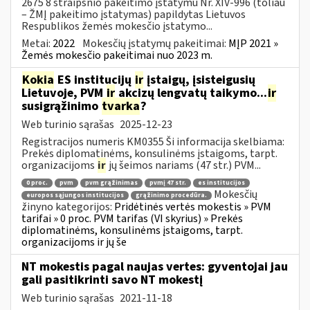
2675 8 straipsnio pakeitimo įstatymu Nr. XIV-996 (toliau
– ŽMĮ pakeitimo įstatymas) papildytas Lietuvos
Respublikos žemės mokesčio įstatymo...
Metai:
2022
Mokesčių įstatymų pakeitimai:
MĮP 2021 »
Žemės mokesčio pakeitimai nuo 2023 m.
Kokia
ES institucijų
ir
įstaigų, įsisteigusių
Lietuvoje, PVM
ir
akcizų lengvatų taikymo...
ir
susigrąžinimo
tvarka
?
Web turinio sąrašas
2025-12-23
Registracijos numeris KM0355 Ši informacija skelbiama:
Prekės diplomatinėms, konsulinėms įstaigoms, tarpt.
organizacijoms
ir
jų šeimos nariams (47 str.) PVM...
0 proc.
pvm
pvm grąžinimas
pvmį 47 str.
es institucijos
Mokesčių
europos sąjungos institucijos
grąžinimo procedūra.
žinyno kategorijos:
Pridėtinės vertės mokestis » PVM
tarifai » 0 proc. PVM tarifas (VI skyrius) » Prekės
diplomatinėms, konsulinėms įstaigoms, tarpt.
organizacijoms ir jų še
NT mokestis pagal naujas vertes: gyventojai jau
gali pasitikrinti savo NT mokestį
Web turinio sąrašas
2021-11-18