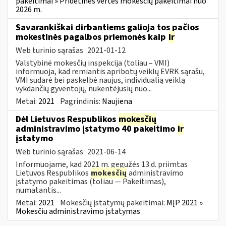
pakeitimai » Pridėtinės vertės mokesčių pakeitimai nuo
2026 m.
Savarankiškai dirbantiems galioja tos pačios
mokestinės pagalbos priemonės kaip
ir
Web turinio sąrašas
2021-01-12
Valstybinė mokesčių inspekcija (toliau – VMI)
informuoja, kad remiantis apribotų veiklų EVRK sąrašu,
VMI sudarė bei paskelbė naujus, individualią veiklą
vykdančių gyventojų, nukentėjusių nuo...
Metai:
2021
Pagrindinis:
Naujiena
Dėl Lietuvos Respublikos
mokesčių
administravimo įstatymo 40 pakeitimo
ir
įstatymo
Web turinio sąrašas
2021-06-14
Informuojame, kad 2021 m. gegužės 13 d. priimtas
Lietuvos Respublikos
mokesčių
administravimo
įstatymo pakeitimas (toliau — Pakeitimas),
numatantis...
Metai:
2021
Mokesčių įstatymų pakeitimai:
MĮP 2021 »
Mokesčiu administravimo įstatymas