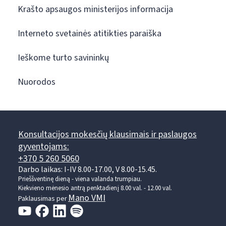
Krašto apsaugos ministerijos informacija
Interneto svetainės atitikties paraiška
Ieškome turto savininkų
Nuorodos
Konsultacijos mokesčių klausimais ir paslaugos
gyventojams:
+370 5 260 5060
Darbo laikas: I-IV 8.00-17.00, V 8.00-15.45.
Prieššventinę dieną - viena valanda trumpiau.
Kiekvieno mėnesio antrą penktadienį 8.00 val. - 12.00 val.
Mano VMI
Paklausimas per