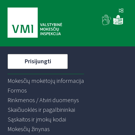
Prisijungti
Mokesčių mokėtojų informacija
Formos
Rinkmenos / Atviri duomenys
Skaičiuoklės ir pagalbininkai
Sąskaitos ir įmokų kodai
Mokesčių žinynas