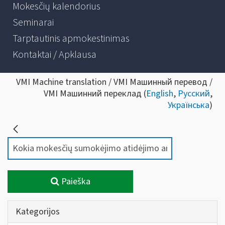
Mokesčių kalendorius
Seminarai
Tarptautinis apmokestinimas
Kontaktai / Apklausa
VMI Machine translation / VMI Машинный перевод /
VMI Машинний переклад (
English
,
Русский
,
Українська
)
Paieška
Kategorijos