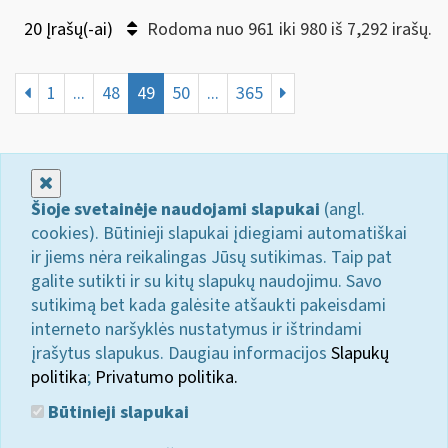
20 Įrašų(-ai)
Rodoma nuo 961 iki 980 iš 7,292 irašų.
1
...
48
49
50
...
365
Uždaryti
Šioje svetainėje naudojami slapukai
(angl.
cookies). Būtinieji slapukai įdiegiami automatiškai
ir jiems nėra reikalingas Jūsų sutikimas. Taip pat
galite sutikti ir su kitų slapukų naudojimu. Savo
sutikimą bet kada galėsite atšaukti pakeisdami
interneto naršyklės nustatymus ir ištrindami
įrašytus slapukus. Daugiau informacijos
Slapukų
politika
;
Privatumo politika.
Būtinieji slapukai