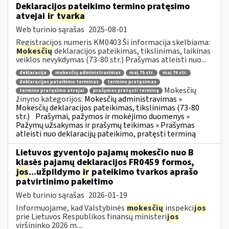
Deklaracijos pateikimo termino pratęsimo
atvejai
ir
tvarka
Web turinio sąrašas
2025-08-01
Registracijos numeris KM0403 Ši informacija skelbiama:
Mokesčių
deklaracijos pateikimas, tikslinimas, laikinas
veiklos nevykdymas (73-80 str.) Prašymas atleisti nuo...
deklaracija
mokesčių administravimas
maį 75 str.
maį 76 str.
deklaracijos pateikimo terminas
termino pratęsimas
Mokesčių
termino pratęsimo atvejai
prašymas pratęsti terminą
žinyno kategorijos:
Mokesčių administravimas »
Mokesčių deklaracijos pateikimas, tikslinimas (73-80
str.)
Prašymai, pažymos ir mokėjimo duomenys »
Pažymų užsakymas ir prašymų teikimas » Prašymas
atleisti nuo deklaracijų pateikimo, pratęsti terminą
Lietuvos gyventojo pajamų mokesčio nuo B
klasės pajamų deklaracijos FR0459 formos,
jos
...užpildymo
ir
pateikimo tvarkos aprašo
patvirtinimo pakeitimo
Web turinio sąrašas
2026-01-19
Informuojame, kad Valstybinės
mokesčių
inspekci
jos
prie Lietuvos Respublikos finansų ministeri
jos
viršininko 2026 m....