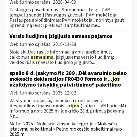
Web turinio sąrašas
2020-04-09
Paslaugos pavadinimas - Sprendimai steigti PVM
lengvatų sandėlį Paslaugos gavėjai - PVM mokėtojai.
Paslaugos apibūdinimas: PVM mokėtojai, norintys gauti
Sprendimą leisti prekiauti tarptautiniame...
Verslo liudijimą įsigijusio asmens pajamos
Web turinio sąrašas
2018-11-28
Šioje skiltyje rasite informaciją apie: apribojimus,
taikomus
asmenims
, įsigijusiems verslo liudijimą;
veiklos rūšis
ir
verslo liudijimo įsigijimo...
spalio 8 d. įsakymo Nr. 289 „Dėl avansinio pelno
mokesčio deklaracijos FR0430 formos
ir
...
jos
užpildymo taisyklių patvirtinimo“ pakeitimo
Web turinio sąrašas
2025-12-02
Valstybinė mokesčių inspekcija prie Lietuvos
Respublikos finansų ministeri
jos
(toliau — VMI prie FM)
informuoja apie 2025 m. lapkričio 28 d. priimtą įsakymą
Nr....
Metai:
2025
Mokesčių žinyno kategorijos:
Mokesčių
įstatymų pakeitimai » Pelno mokesčio pakeitimai nuo
2025 m.