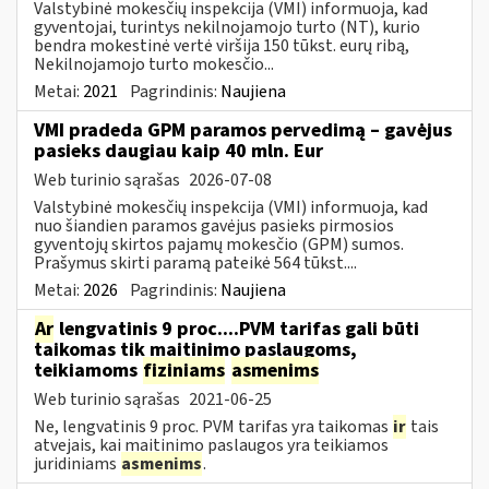
Valstybinė mokesčių inspekcija (VMI) informuoja, kad
gyventojai, turintys nekilnojamojo turto (NT), kurio
bendra mokestinė vertė viršija 150 tūkst. eurų ribą,
Nekilnojamojo turto mokesčio...
Metai:
2021
Pagrindinis:
Naujiena
VMI pradeda GPM paramos pervedimą – gavėjus
pasieks daugiau kaip 40 mln. Eur
Web turinio sąrašas
2026-07-08
Valstybinė mokesčių inspekcija (VMI) informuoja, kad
nuo šiandien paramos gavėjus pasieks pirmosios
gyventojų skirtos pajamų mokesčio (GPM) sumos.
Prašymus skirti paramą pateikė 564 tūkst....
Metai:
2026
Pagrindinis:
Naujiena
Ar
lengvatinis 9 proc....PVM tarifas gali būti
taikomas tik maitinimo paslaugoms,
teikiamoms
fiziniams
asmenims
Web turinio sąrašas
2021-06-25
Ne, lengvatinis 9 proc. PVM tarifas yra taikomas
ir
tais
atvejais, kai maitinimo paslaugos yra teikiamos
juridiniams
asmenims
.