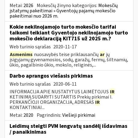
Metai:
2026
Mokesčių žinyno kategorijos:
Mokesčių
įstatymų pakeitimai » Gyventojų pajamų mokesčio
pakeitimai nuo 2026 m.
Kokie nekilnojamojo turto mokesčio tarifai
taikomi teikiant Gyventojo nekilnojamojo turto
mokesčio deklaraciją KIT715 už 2025 m.?
Web turinio sąrašas
2020-11-17
Asmenims
nuosavybės teise priklausančių
ar
jų
įsigyjamų gyvenamosios, sodų, garažų, fermų, šiltnamių,
ūkio, pagalbinio ūkio, mokslo, religinės,...
Darbo aprangos viešasis pirkimas
Web turinio sąrašas
2020-06-11
INFORMACIJA APIE NUSTATYTUS LAIMĖTOJUS
IR
KETINIMĄ SUDARYTI SUTARTIS Prekių pirkimai I.
PERKANČIOJI ORGANIZACIJA, ADRESAS
IR
KONTAKTINIAI...
Metai:
2020
Pagrindinis:
Viešieji pirkimai
Leidimų steigti PVM lengvatų sandėlį išdavimas
/ panaikinimas