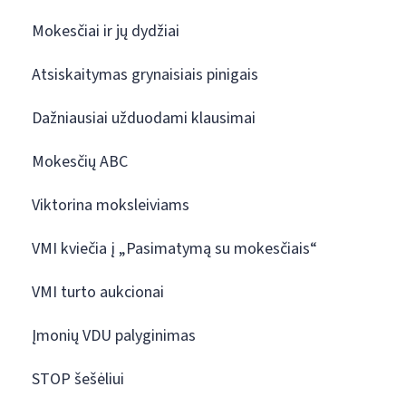
Mokesčiai ir jų dydžiai
Atsiskaitymas grynaisiais pinigais
Dažniausiai užduodami klausimai
Mokesčių ABC
Viktorina moksleiviams
VMI kviečia į „Pasimatymą su mokesčiais“
VMI turto aukcionai
Įmonių VDU palyginimas
STOP šešėliui