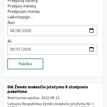
Praėjusią savaitę
Praėjusį mėnesį
Praėjusiais metais
Laikotarpyje…
Nuo
Iki
Paieška
Dėl Žemės mokesčio įstatymo 8 straipsnio
pakeitimo
Web turinio sąrašas
2022-09-12
Lietuvos Respublikos žemės mokesčio įstatymo Nr. I-