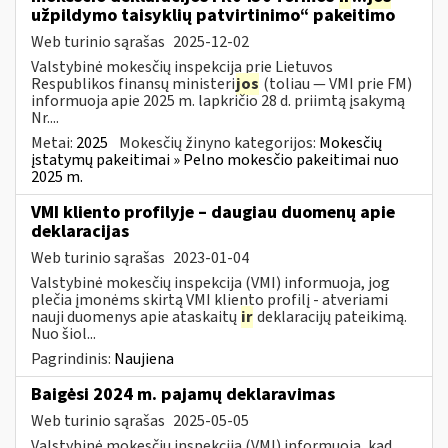
užpildymo taisyklių patvirtinimo“ pakeitimo
Web turinio sąrašas
2025-12-02
Valstybinė mokesčių inspekcija prie Lietuvos
Respublikos finansų ministeri
jos
(toliau — VMI prie FM)
informuoja apie 2025 m. lapkričio 28 d. priimtą įsakymą
Nr....
Metai:
2025
Mokesčių žinyno kategorijos:
Mokesčių
įstatymų pakeitimai » Pelno mokesčio pakeitimai nuo
2025 m.
VMI kliento profilyje – daugiau duomenų apie
deklaracijas
Web turinio sąrašas
2023-01-04
Valstybinė mokesčių inspekcija (VMI) informuoja, jog
plečia įmonėms skirtą VMI kliento profilį - atveriami
nauji duomenys apie ataskaitų
ir
deklaracijų pateikimą.
Nuo šiol...
Pagrindinis:
Naujiena
Baigėsi 2024 m. pajamų deklaravimas
Web turinio sąrašas
2025-05-05
Valstybinė mokesčių inspekcija (VMI) informuoja, kad