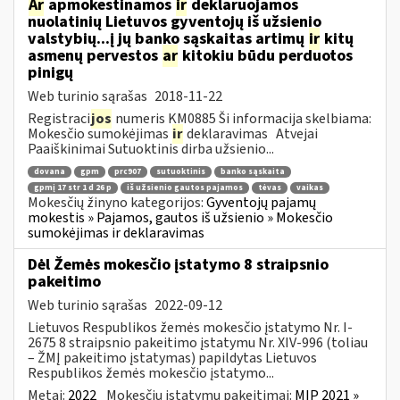
Ar
apmokestinamos
ir
deklaruojamos
nuolatinių Lietuvos gyventojų iš užsienio
valstybių...į jų banko sąskaitas artimų
ir
kitų
asmenų pervestos
ar
kitokiu būdu perduotos
pinigų
Web turinio sąrašas
2018-11-22
Registraci
jos
numeris KM0885 Ši informacija skelbiama:
Mokesčio sumokėjimas
ir
deklaravimas Atvejai
Paaiškinimai Sutuoktinis dirba užsienio...
dovana
gpm
prc907
sutuoktinis
banko sąskaita
gpmį 17 str 1 d 26 p
iš užsienio gautos pajamos
tėvas
vaikas
Mokesčių žinyno kategorijos:
Gyventojų pajamų
mokestis » Pajamos, gautos iš užsienio » Mokesčio
sumokėjimas ir deklaravimas
Dėl Žemės mokesčio įstatymo 8 straipsnio
pakeitimo
Web turinio sąrašas
2022-09-12
Lietuvos Respublikos žemės mokesčio įstatymo Nr. I-
2675 8 straipsnio pakeitimo įstatymu Nr. XIV-996 (toliau
– ŽMĮ pakeitimo įstatymas) papildytas Lietuvos
Respublikos žemės mokesčio įstatymo...
Metai:
2022
Mokesčių įstatymų pakeitimai:
MĮP 2021 »