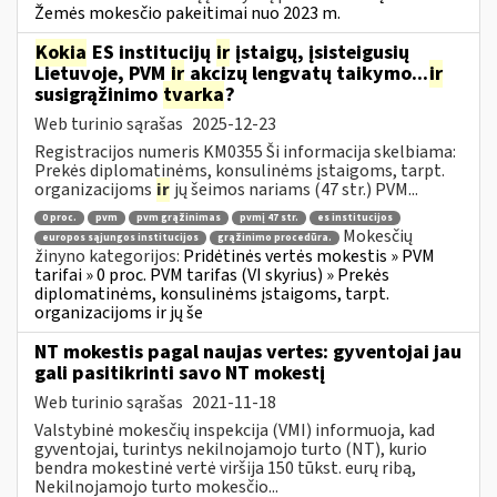
Žemės mokesčio pakeitimai nuo 2023 m.
Kokia
ES institucijų
ir
įstaigų, įsisteigusių
Lietuvoje, PVM
ir
akcizų lengvatų taikymo...
ir
susigrąžinimo
tvarka
?
Web turinio sąrašas
2025-12-23
Registracijos numeris KM0355 Ši informacija skelbiama:
Prekės diplomatinėms, konsulinėms įstaigoms, tarpt.
organizacijoms
ir
jų šeimos nariams (47 str.) PVM...
0 proc.
pvm
pvm grąžinimas
pvmį 47 str.
es institucijos
Mokesčių
europos sąjungos institucijos
grąžinimo procedūra.
žinyno kategorijos:
Pridėtinės vertės mokestis » PVM
tarifai » 0 proc. PVM tarifas (VI skyrius) » Prekės
diplomatinėms, konsulinėms įstaigoms, tarpt.
organizacijoms ir jų še
NT mokestis pagal naujas vertes: gyventojai jau
gali pasitikrinti savo NT mokestį
Web turinio sąrašas
2021-11-18
Valstybinė mokesčių inspekcija (VMI) informuoja, kad
gyventojai, turintys nekilnojamojo turto (NT), kurio
bendra mokestinė vertė viršija 150 tūkst. eurų ribą,
Nekilnojamojo turto mokesčio...