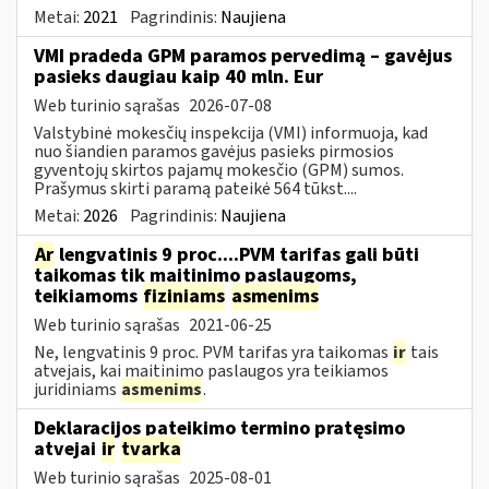
Metai:
2021
Pagrindinis:
Naujiena
VMI pradeda GPM paramos pervedimą – gavėjus
pasieks daugiau kaip 40 mln. Eur
Web turinio sąrašas
2026-07-08
Valstybinė mokesčių inspekcija (VMI) informuoja, kad
nuo šiandien paramos gavėjus pasieks pirmosios
gyventojų skirtos pajamų mokesčio (GPM) sumos.
Prašymus skirti paramą pateikė 564 tūkst....
Metai:
2026
Pagrindinis:
Naujiena
Ar
lengvatinis 9 proc....PVM tarifas gali būti
taikomas tik maitinimo paslaugoms,
teikiamoms
fiziniams
asmenims
Web turinio sąrašas
2021-06-25
Ne, lengvatinis 9 proc. PVM tarifas yra taikomas
ir
tais
atvejais, kai maitinimo paslaugos yra teikiamos
juridiniams
asmenims
.
Deklaracijos pateikimo termino pratęsimo
atvejai
ir
tvarka
Web turinio sąrašas
2025-08-01