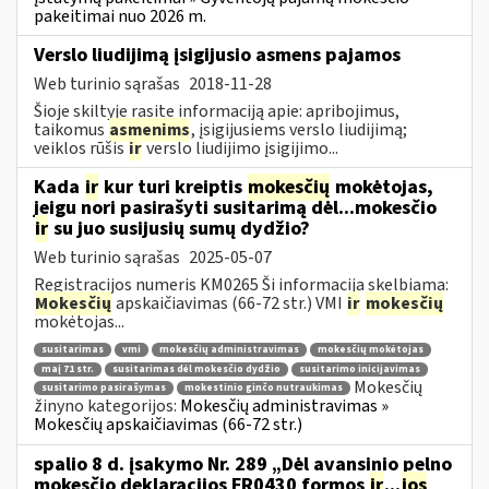
pakeitimai nuo 2026 m.
Verslo liudijimą įsigijusio asmens pajamos
Web turinio sąrašas
2018-11-28
Šioje skiltyje rasite informaciją apie: apribojimus,
taikomus
asmenims
, įsigijusiems verslo liudijimą;
veiklos rūšis
ir
verslo liudijimo įsigijimo...
Kada
ir
kur turi kreiptis
mokesčių
mokėtojas,
jeigu nori pasirašyti susitarimą dėl...mokesčio
ir
su juo susijusių sumų dydžio?
Web turinio sąrašas
2025-05-07
Registracijos numeris KM0265 Ši informacija skelbiama:
Mokesčių
apskaičiavimas (66-72 str.) VMI
ir
mokesčių
mokėtojas...
susitarimas
vmi
mokesčių administravimas
mokesčių mokėtojas
maį 71 str.
susitarimas dėl mokesčio dydžio
susitarimo inicijavimas
Mokesčių
susitarimo pasirašymas
mokestinio ginčo nutraukimas
žinyno kategorijos:
Mokesčių administravimas »
Mokesčių apskaičiavimas (66-72 str.)
spalio 8 d. įsakymo Nr. 289 „Dėl avansinio pelno
mokesčio deklaracijos FR0430 formos
ir
...
jos