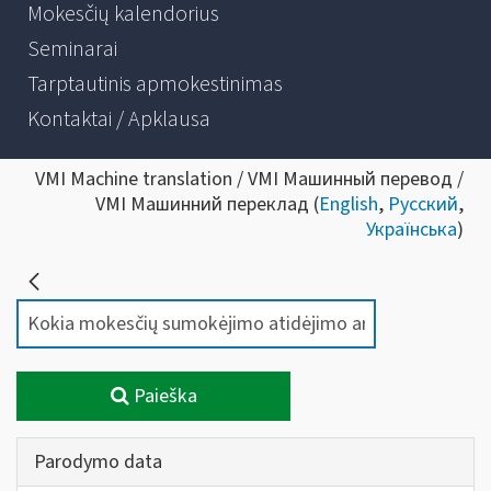
Mokesčių kalendorius
Seminarai
Tarptautinis apmokestinimas
Kontaktai / Apklausa
VMI Machine translation / VMI Машинный перевод /
VMI Машинний переклад (
English
,
Русский
,
Українська
)
Paieška
Parodymo data