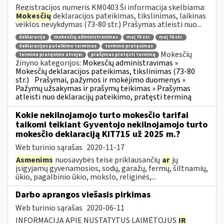
Registracijos numeris KM0403 Ši informacija skelbiama:
Mokesčių
deklaracijos pateikimas, tikslinimas, laikinas
veiklos nevykdymas (73-80 str.) Prašymas atleisti nuo...
deklaracija
mokesčių administravimas
maį 75 str.
maį 76 str.
deklaracijos pateikimo terminas
termino pratęsimas
Mokesčių
termino pratęsimo atvejai
prašymas pratęsti terminą
žinyno kategorijos:
Mokesčių administravimas »
Mokesčių deklaracijos pateikimas, tikslinimas (73-80
str.)
Prašymai, pažymos ir mokėjimo duomenys »
Pažymų užsakymas ir prašymų teikimas » Prašymas
atleisti nuo deklaracijų pateikimo, pratęsti terminą
Kokie nekilnojamojo turto mokesčio tarifai
taikomi teikiant Gyventojo nekilnojamojo turto
mokesčio deklaraciją KIT715 už 2025 m.?
Web turinio sąrašas
2020-11-17
Asmenims
nuosavybės teise priklausančių
ar
jų
įsigyjamų gyvenamosios, sodų, garažų, fermų, šiltnamių,
ūkio, pagalbinio ūkio, mokslo, religinės,...
Darbo aprangos viešasis pirkimas
Web turinio sąrašas
2020-06-11
INFORMACIJA APIE NUSTATYTUS LAIMĖTOJUS
IR