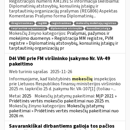
Registracijos numeris KM1391 Ši informacija skelbiama:
Diplomatinių atstovybių, konsulinių įstaigų ir
tarptautinių organizacijų prašymas (REG806) Aspektas
Komentaras Prašymo forma Diplomatinių...
išregistravimas
reg806
registravimas
mokesčių mokėtojų registras
tarptautinė organizacija
diplomatinė atstovybė
konsulinė įstaiga
Mokesčių žinyno kategorijos:
Prašymai, pažymos ir
mokėjimo duomenys » Registracija MM registre, PVM
registre » Diplomatinių atstovybių, konsulinių įstaigų ir
tarptautinių organizacijų pr
Dėl VMI prie FM viršininko įsakymo Nr. VA-49
pakeitimo
Web turinio sąrašas
2025-11-26
Informuojame, kad Valstybinės
mokesčių
inspekcijos
prie Lietuvos Respublikos finansų ministerijos viršininko
2025 m. lapkričio 25 d. įsakymu Nr. VA-107[1] (toliau –...
Metai:
2025
Mokesčių įstatymų pakeitimai:
MĮP 2021 »
Pridėtinės vertės mokesčio pakeitimai nuo 2025 m.
Mokesčių žinyno kategorijos:
Mokesčių įstatymų
pakeitimai » Pridėtinės vertės mokesčių pakeitimai nuo
2026 m.
Savarankiškai dirbantiems galioja tos pačios