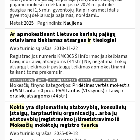
pajamų mokesčio deklaracijas už 2024 m. pateikė
daugiau nei 1,5 mln. gyventojų. Kaip ir kasmeti dalis
gyventojų deklaruoja pajamas, norėdami...
Metai:
2025
Pagrindinis:
Naujiena
Ar
apmokestinant Lietuvos karinių pajėgų
orlaiviams tiekiamas atsargas
ir
tiesiogiai
Web turinio sąrašas
2018-11-22
Registracijos numeris KM0305 Ši informacija skelbiama:
Laivų ir orlaivių atsargoms (44 str.) Ne, negalima. Tokių
atsargų tiekimas ir paslaugų teikimas apmokestinami
taikant toms prekėms ir...
karinių pajėgų
pvm
orlaivių atsargos
0 proc
pvmį 44 str 2 d
Mokesčių žinyno kategorijos:
Pridėtinės vertės mokestis
» PVM tarifai » 0 proc. PVM tarifas (VI skyrius) » Laivų ir
orlaivių atsargoms (44 str.)
Kokia
yra diplomatinių atstovybių, konsulinių
įstaigų, tarptautinių organizacijų...arba jų
atstovybių įregistravimo į/išregistravimo iš
Mokesčių
mokėtojų registro
tvarka
Web turinio sąrašas
2025-09-18