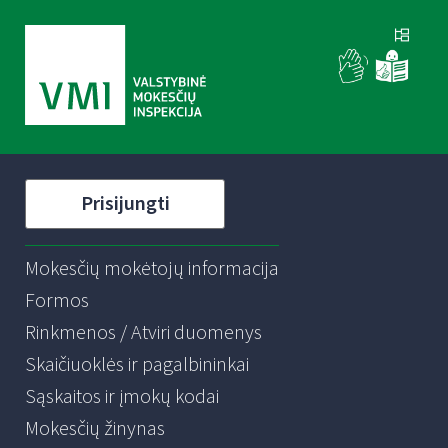
Prisijungti
Mokesčių mokėtojų informacija
Formos
Rinkmenos / Atviri duomenys
Skaičiuoklės ir pagalbininkai
Sąskaitos ir įmokų kodai
Mokesčių žinynas