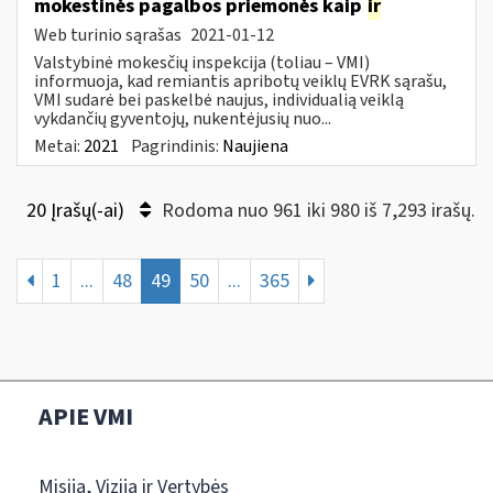
mokestinės pagalbos priemonės kaip
ir
Web turinio sąrašas
2021-01-12
Valstybinė mokesčių inspekcija (toliau – VMI)
informuoja, kad remiantis apribotų veiklų EVRK sąrašu,
VMI sudarė bei paskelbė naujus, individualią veiklą
vykdančių gyventojų, nukentėjusių nuo...
Metai:
2021
Pagrindinis:
Naujiena
20 Įrašų(-ai)
Rodoma nuo 961 iki 980 iš 7,293 irašų.
1
...
48
49
50
...
365
APIE VMI
Misija, Vizija ir Vertybės