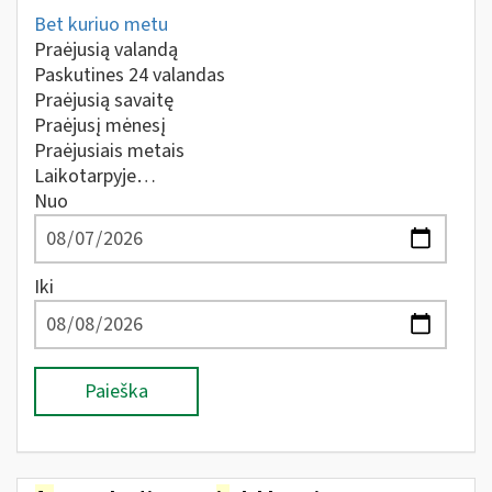
Bet kuriuo metu
Praėjusią valandą
Paskutines 24 valandas
Praėjusią savaitę
Praėjusį mėnesį
Praėjusiais metais
Laikotarpyje…
Nuo
Iki
Paieška