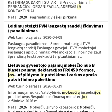
KETINIMĄ SUDARYTI SUTARTIS Prekių pirkimai I.
PERKANČIOJI ORGANIZACIJA, ADRESAS
IR
KONTAKTINIAI...
Metai:
2020
Pagrindinis:
Viešieji pirkimai
Leidimų steigti PVM lengvatų sandėlį išdavimas
/ panaikinimas
Web turinio sąrašas
2020-04-09
Paslaugos pavadinimas - Sprendimai steigti PVM
lengvatų sandėlį Paslaugos gavėjai - PVM mokėtojai.
Paslaugos apibūdinimas: PVM mokėtojai, norintys gauti
Sprendimą leisti prekiauti tarptautiniame...
Lietuvos gyventojo pajamų mokesčio nuo B
klasės pajamų deklaracijos FR0459 formos,
jos
...užpildymo
ir
pateikimo tvarkos aprašo
patvirtinimo pakeitimo
Web turinio sąrašas
2026-01-19
Informuojame, kad Valstybinės
mokesčių
inspekci
jos
prie Lietuvos Respublikos finansų ministeri
jos
viršininko 2026 m....
Metai:
2026
Mokesčių žinyno kategorijos:
Mokesčių
įstatymų pakeitimai » Gyventojų pajamų mokesčio