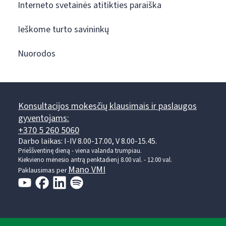
Interneto svetainės atitikties paraiška
Ieškome turto savininkų
Nuorodos
Konsultacijos mokesčių klausimais ir paslaugos
gyventojams:
+370 5 260 5060
Darbo laikas: I-IV 8.00-17.00, V 8.00-15.45.
Prieššventinę dieną - viena valanda trumpiau.
Kiekvieno mėnesio antrą penktadienį 8.00 val. - 12.00 val.
Mano VMI
Paklausimas per