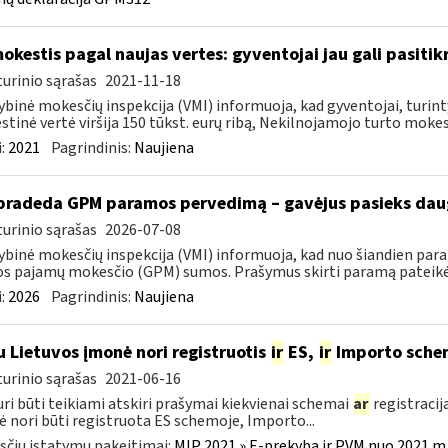
okestis pagal naujas vertes: gyventojai jau gali pasitik
urinio sąrašas
2021-11-18
ybinė mokesčių inspekcija (VMI) informuoja, kad gyventojai, turin
tinė vertė viršija 150 tūkst. eurų ribą, Nekilnojamojo turto mokesč
:
2021
Pagrindinis:
Naujiena
pradeda GPM paramos pervedimą – gavėjus pasieks daug
urinio sąrašas
2026-07-08
ybinė mokesčių inspekcija (VMI) informuoja, kad nuo šiandien par
os pajamų mokesčio (GPM) sumos. Prašymus skirti paramą pateikė 5
:
2026
Pagrindinis:
Naujiena
u Lietuvos įmonė nori registruotis
ir
ES,
ir
Importo sche
urinio sąrašas
2021-06-16
uri būti teikiami atskiri prašymai kiekvienai schemai
ar
registracija
 nori būti registruota ES schemoje, Importo...
čių įstatymų pakeitimai:
MĮP 2021 » E-prekyba ir PVM nuo 2021 m. 