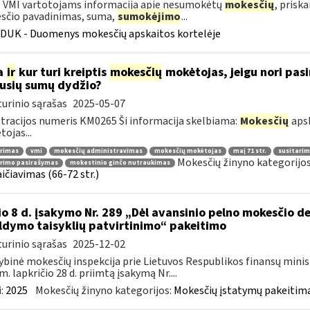
 VMI vartotojams informacija apie nesumokėtų
mokesčių
, prisk
sčio pavadinimas, suma,
sumokėjimo
...
DUK - Duomenys mokesčių apskaitos kortelėje
a
ir
kur turi kreiptis
mokesčių
mokėtojas, jeigu nori pasi
jusių sumų dydžio?
urinio sąrašas
2025-05-07
tracijos numeris KM0265 Ši informacija skelbiama:
Mokesčių
apsk
ojas...
arimas
vmi
mokesčių administravimas
mokesčių mokėtojas
maį 71 str.
susitarim
Mokesčių žinyno kategorijo
arimo pasirašymas
mokestinio ginčo nutraukimas
ičiavimas (66-72 str.)
io 8 d. įsakymo Nr. 289 „Dėl avansinio pelno mokesčio 
ldymo taisyklių patvirtinimo“ pakeitimo
urinio sąrašas
2025-12-02
ybinė mokesčių inspekcija prie Lietuvos Respublikos finansų minis
m. lapkričio 28 d. priimtą įsakymą Nr....
:
2025
Mokesčių žinyno kategorijos:
Mokesčių įstatymų pakeitima