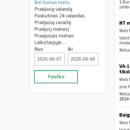
Bet kuriuo metu
1.Kur
pildo
Praėjusią valandą
Paskutines 24 valandas
Praėjusią savaitę
NT m
Praėjusį mėnesį
Web t
Praėjusiais metais
Valst
Laikotarpyje…
mokes
Nuo
Iki
Metai
VA-1
tiks
Paieška
Web t
prie 
Metai
2024 
Baig
Web t