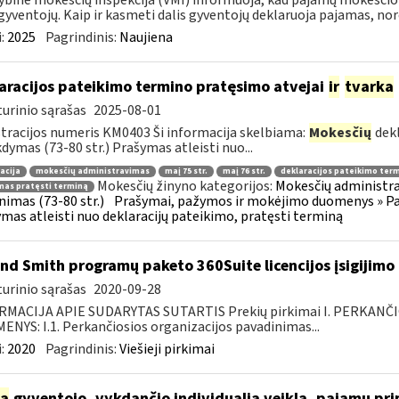
ybinė mokesčių inspekcija (VMI) informuoja, kad pajamų mokesčio d
gyventojų. Kaip ir kasmeti dalis gyventojų deklaruoja pajamas, nor
:
2025
Pagrindinis:
Naujiena
aracijos pateikimo termino pratęsimo atvejai
ir
tvarka
urinio sąrašas
2025-08-01
tracijos numeris KM0403 Ši informacija skelbiama:
Mokesčių
dekl
dymas (73-80 str.) Prašymas atleisti nuo...
acija
mokesčių administravimas
maį 75 str.
maį 76 str.
deklaracijos pateikimo ter
Mokesčių žinyno kategorijos:
Mokesčių administra
mas pratęsti terminą
inimas (73-80 str.)
Prašymai, pažymos ir mokėjimo duomenys » Pa
mas atleisti nuo deklaracijų pateikimo, pratęsti terminą
nd Smith programų paketo 360Suite licencijos įsigijimo
urinio sąrašas
2020-09-28
RMACIJA APIE SUDARYTAS SUTARTIS Prekių pirkimai I. PERKANČ
NYS: I.1. Perkančiosios organizacijos pavadinimas...
:
2020
Pagrindinis:
Viešieji pirkimai
ia
gyventojo, vykdančio individualią veiklą, pajamų pr