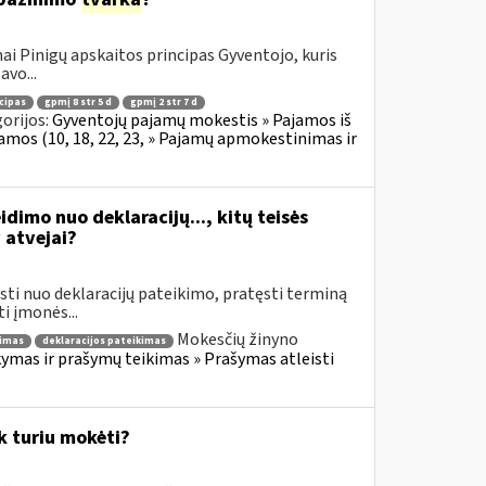
i Pinigų apskaitos principas Gyventojo, kuris
avo...
cipas
gpmį 8 str 5 d
gpmį 2 str 7 d
orijos:
Gyventojų pajamų mokestis » Pajamos iš
jamos (10, 18, 22, 23, » Pajamų apmokestinimas ir
idimo nuo deklaracijų..., kitų teisės
atvejai?
sti nuo deklaracijų pateikimo, pratęsti terminą
i įmonės...
Mokesčių žinyno
simas
deklaracijos pateikimas
mas ir prašymų teikimas » Prašymas atleisti
k turiu mokėti?