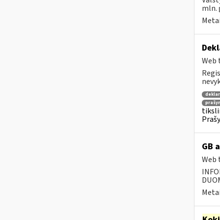
Valst
mln. 
Metai
Dekl
Web t
Regis
nevyk
deklar
prašy
tiksl
Prašy
GB a
Web t
INFO
DUOME
Metai
Kok