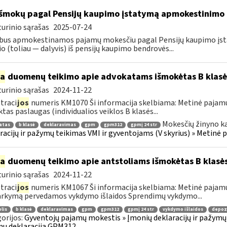
išmokų pagal Pensijų kaupimo įstatymą apmokestinimo
urinio sąrašas
2025-07-24
bus apmokestinamos pajamų mokesčiu pagal Pensijų kaupimo įstat
io (toliau — dalyvis) iš pensijų kaupimo bendrovės...
ia
duomenų teikimo apie advokatams išmokėtas B klas
urinio sąrašas
2024-11-22
traci
jos
numeris KM1070 Ši informacija skelbiama: Metinė pajamų
ktas paslaugas (individualios veiklos B klasės...
Mokesčių žinyno k
atas
b klasė
deklaravimas
gpm
gpm312
gpmį 24 str
racijų ir pažymų teikimas VMI ir gyventojams (V skyrius) » Metinė
ia
duomenų teikimo apie antstoliams išmokėtas B klasė
urinio sąrašas
2024-11-22
traci
jos
numeris KM1067 Ši informacija skelbiama: Metinė pajamų
rkymą pervedamos vykdymo išlaidos Sprendimų vykdymo...
lis
b klasė
deklaravimas
gpm
gpm312
gpmį 24 str
vykdymo išlaidos
depozi
orijos:
Gyventojų pajamų mokestis » Įmonių deklaracijų ir pažymų 
ų deklaracija GPM312