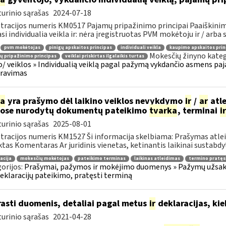
urinio sąrašas
2024-07-18
tracijos numeris KM0517 Pajamų pripažinimo principai Paaiškinima
asi individualia veikla ir: nėra įregistruotas PVM mokėtoju ir / arba s
pvm mokėtojas
pinigų apskaitos principas
individuali veikla
kaupimo apskaitos prin
Mokesčių žinyno kateg
 pripažinimo principas
veiklai priskirtas ilgalaikis turtas
o/ veiklos » Individualią veiklą pagal pažymą vykdančio asmens pa
aravimas
ia
yra prašymo dėl laikino veiklos nevykdymo
ir
/
ar
atle
ose nurodytų dokumentų pateikimo
tvarka
, terminai
ir
urinio sąrašas
2025-08-01
tracijos numeris KM1527 Ši informacija skelbiama: Prašymas atlei
tas Komentaras Ar juridinis vienetas, ketinantis laikinai sustabdyt
acija
mokesčių mokėtojas
pateikimo terminas
laikinas atleidimas
termino pratę
orijos:
Prašymai, pažymos ir mokėjimo duomenys » Pažymų užsaky
eklaracijų pateikimo, pratęsti terminą
rasti duomenis, detaliai pagal metus
ir
deklaracijas, kie
urinio sąrašas
2021-04-28