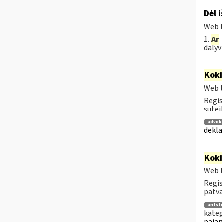
Dėl 
Web t
1.
Ar
dalyv
Kok
Web t
Regis
sutei
advok
dekla
Kok
Web t
Regis
patva
antsto
kateg
pajam