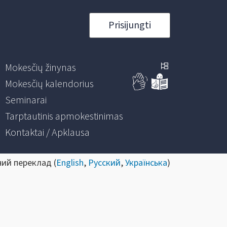
Prisijungti
Mokesčių žinynas
Mokesčių kalendorius
Seminarai
Tarptautinis apmokestinimas
Kontaktai / Apklausa
ний переклад (
English
,
Русский
,
Українська
)