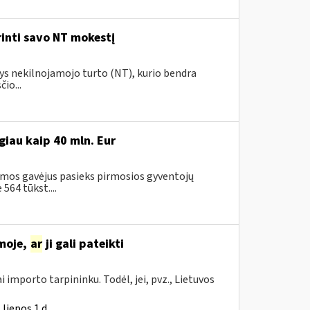
rinti savo NT mokestį
tys nekilnojamojo turto (NT), kurio bendra
io...
iau kaip 40 mln. Eur
amos gavėjus pasieks pirmosios gyventojų
64 tūkst....
moje,
ar
ji gali pateikti
i importo tarpininku. Todėl, jei, pvz., Lietuvos
liepos 1 d.