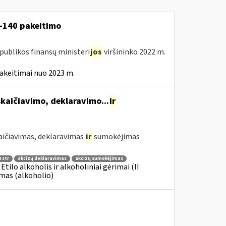
V-140 pakeitimo
publikos finansų ministeri
jos
viršininko 2022 m.
akeitimai nuo 2023 m.
kaičiavimo, deklaravimo...
ir
aičiavimas, deklaravimas
ir
sumokėjimas
 str
akcizų deklaravimas
akcizų sumokėjimas
 Etilo alkoholis ir alkoholiniai gėrimai (II
imas (alkoholio)