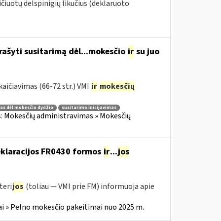
aičiuotų delspinigių likučius (deklaruoto
rašyti susitarimą dėl...mokesčio
ir
su juo
aičiavimas (66-72 str.) VMI
ir
mokesčių
as dėl mokesčio dydžio
susitarimo inicijavimas
s:
Mokesčių administravimas » Mokesčių
deklaracijos FR0430 formos
ir
...
jos
teri
jos
(toliau — VMI prie FM) informuoja apie
i » Pelno mokesčio pakeitimai nuo 2025 m.