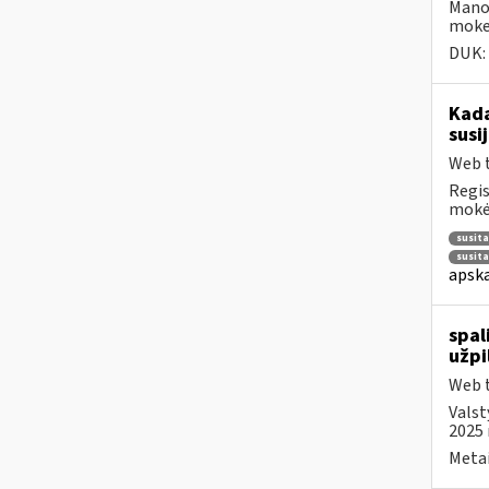
Mano
moke
DUK:
Kad
susi
Web t
Regis
mokėt
susit
susit
apska
spal
užpi
Web t
Valst
2025 
Metai