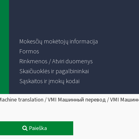
Mokesčių mokėtojų informacija
Formos
Rinkmenos / Atviri duomenys
Skaičiuoklės ir pagalbininkai
Sąskaitos ir įmokų kodai
Machine translation / VMI Машинный перевод / VMI Машин
Paieška