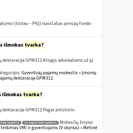
ymo (toliau – PKĮ) nuostatas pensijų fondo
ės išmokas
tvarka
?
 deklaracija GPM312 Atlygis advokatams už jų
ategorijos:
Gyventojų pajamų mokestis » Įmonių
 pajamų deklaracija GPM312
s išmokas
tvarka
?
 deklaracija GPM312 Pagal antstolio
Mokesčių žinyno
tinė sąskaita
ne depozitinė sąskaita
teikimas VMI ir gyventojams (V skyrius) » Metinė