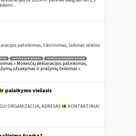
eklaracijas už 2024 m. pateikė daugiau nei 1,5
ėdami...
aracijos pateikimas, tikslinimas, laikinas veiklos
minas
termino pratęsimas
termino pratęsimo atvejai
vimas » Mokesčių deklaracijos pateikimas,
žymų užsakymas ir prašymų teikimas »
ir
palaikymo viešasis
IOJI ORGANIZACIJA, ADRESAS
IR
KONTAKTINIAI
ipažinimo
tvarka
?