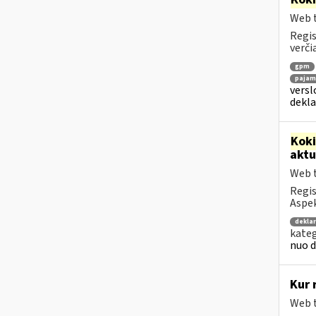
Web t
Regis
verči
gpm
pajamų
versl
dekl
Kok
aktu
Web t
Regis
Aspek
deklar
kateg
nuo d
Kur 
Web t