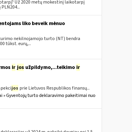
kotarpį? Už 2020 metų mokestinį laikotarpį
ą PLN204...
ventojams liko beveik mėnuo
ų turimo nekilnojamojo turto (NT) bendra
 tūkst. eurų,...
ormos
ir
jos
užpildymo,...teikimo
ir
spekci
jos
prie Lietuvos Respublikos finansų...
i » Gyventojų turto deklaravimo pakeitimai nuo