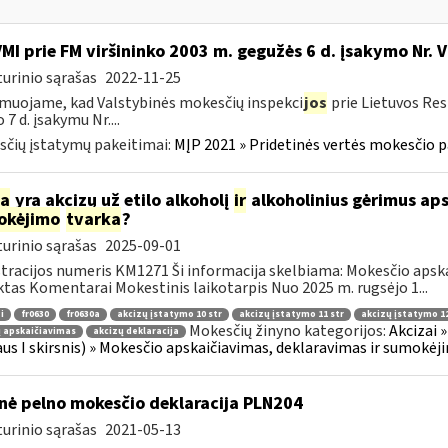
VMI prie FM viršininko 2003 m. gegužės 6 d. įsakymo Nr. 
urinio sąrašas
2022-11-25
muojame, kad Valstybinės mokesčių inspekci
jos
prie Lietuvos Res
 7 d. įsakymu Nr....
čių įstatymų pakeitimai:
MĮP 2021 » Pridetinės vertės mokesčio p
ia
yra akcizų už etilo alkoholį
ir
alkoholinius gėrimus aps
okėjimo
tvarka
?
urinio sąrašas
2025-09-01
tracijos numeris KM1271 Ši informacija skelbiama: Mokesčio apsk
tas Komentarai Mokestinis laikotarpis Nuo 2025 m. rugsėjo 1...
i
fr0630
fr0630a
akcizų įstatymo 10 str
akcizų įstatymo 11 str
akcizų įstatymo 12
Mokesčių žinyno kategorijos:
Akcizai »
 apskaičiavimas
akcizų deklaracija
aus I skirsnis) » Mokesčio apskaičiavimas, deklaravimas ir sumokėj
nė pelno mokesčio deklaracija PLN204
urinio sąrašas
2021-05-13