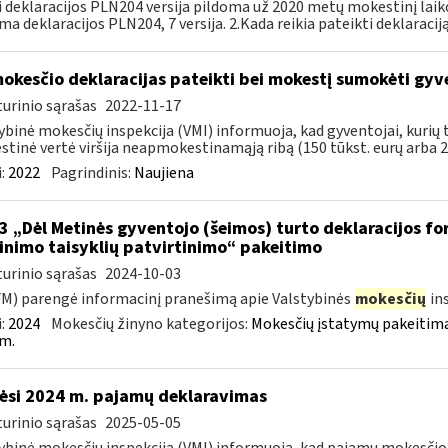
i deklaracijos PLN204 versija pildoma už 2020 metų mokestinį lai
ma deklaracijos PLN204, 7 versija. 2.Kada reikia pateikti deklaracij
okesčio deklaracijas pateikti bei mokestį sumokėti gy
urinio sąrašas
2022-11-17
ybinė mokesčių inspekcija (VMI) informuoja, kad gyventojai, kuri
tinė vertė viršija neapmokestinamąją ribą (150 tūkst. eurų arba 200
:
2022
Pagrindinis:
Naujiena
3 „Dėl Metinės gyventojo (šeimos) turto deklaracijos f
linimo taisyklių patvirtinimo“ pakeitimo
urinio sąrašas
2024-10-03
FM) parengė informacinį pranešimą apie Valstybinės
mokesčių
in
:
2024
Mokesčių žinyno kategorijos:
Mokesčių įstatymų pakeitima
m.
ėsi 2024 m. pajamų deklaravimas
urinio sąrašas
2025-05-05