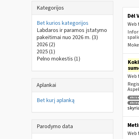
Kategorijos
Dėl 
Bet kurios kategorijos
Web t
Labdaros ir paramos įstatymo
Infor
pakeitimai nuo 2026 m.
(3)
spalio
2026
(2)
Mokes
2025
(1)
Pelno mokestis
(1)
Kok
sum
Web t
Regis
Aplankai
Aspek
akciza
Bet kurį aplanką
akcizų
skyri
Meti
Parodymo data
Web t