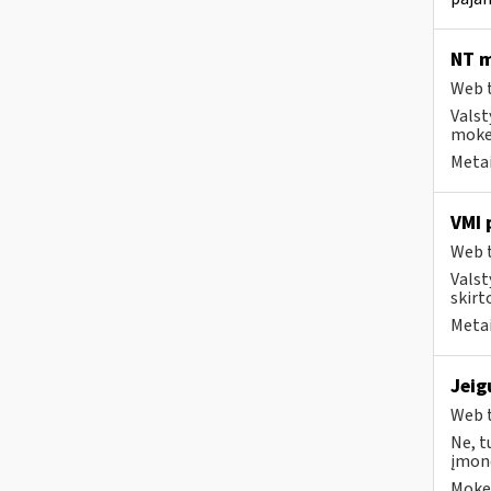
NT m
Web t
Valst
mokes
Metai
VMI 
Web t
Valst
skirt
Metai
Jeig
Web t
Ne, t
įmonė
Mokes