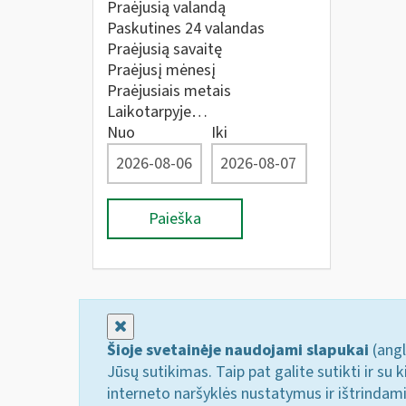
Praėjusią valandą
Paskutines 24 valandas
Praėjusią savaitę
Praėjusį mėnesį
Praėjusiais metais
Laikotarpyje…
Nuo
Iki
Paieška
Uždaryti
Šioje svetainėje naudojami slapukai
(angl
Jūsų sutikimas. Taip pat galite sutikti ir s
interneto naršyklės nustatymus ir ištrindam