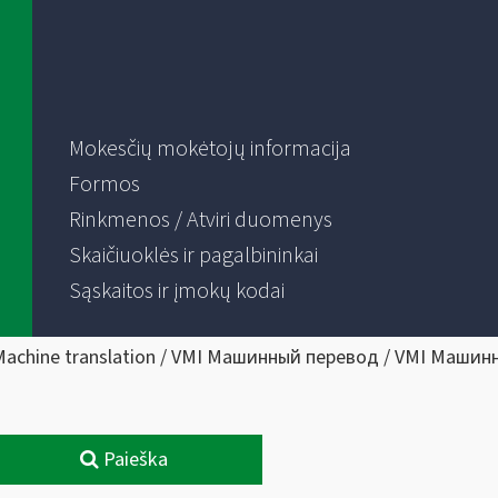
Mokesčių mokėtojų informacija
Formos
Rinkmenos / Atviri duomenys
Skaičiuoklės ir pagalbininkai
Sąskaitos ir įmokų kodai
Machine translation / VMI Машинный перевод / VMI Машин
Paieška