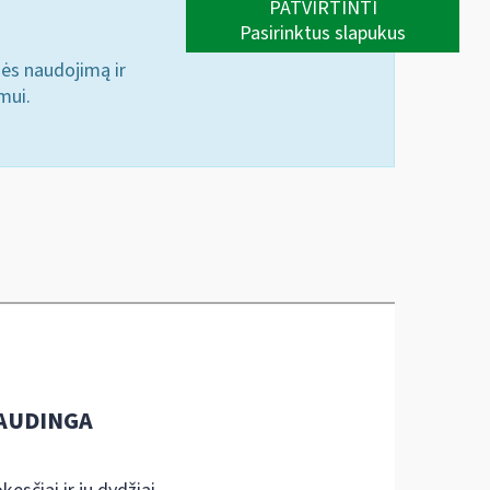
PATVIRTINTI
Pasirinktus slapukus
nės naudojimą ir
mui.
AUDINGA