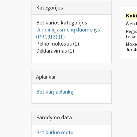
Kategorijos
Kok
Bet kurios kategorijos
Web t
Juridinių asmenų duomenys
Regis
(PRC913)
(1)
teikė
Pelno mokestis
(1)
Mokes
Juri
Deklaravimas
(1)
Aplankai
Bet kurį aplanką
Parodymo data
Bet kuriuo metu