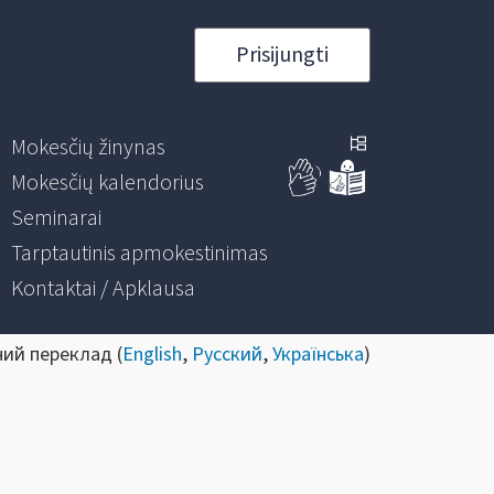
Prisijungti
Mokesčių žinynas
Mokesčių kalendorius
Seminarai
Tarptautinis apmokestinimas
Kontaktai / Apklausa
ний переклад (
English
,
Русский
,
Українська
)