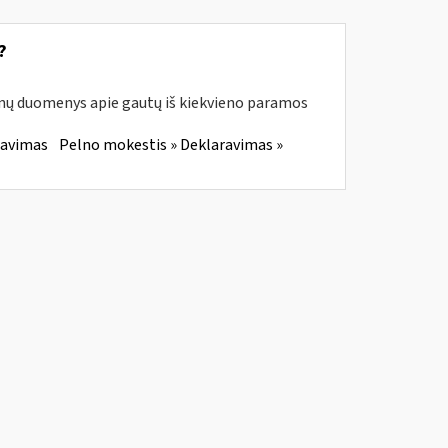
?
enų duomenys apie gautų iš kiekvieno paramos
ravimas
Pelno mokestis » Deklaravimas »