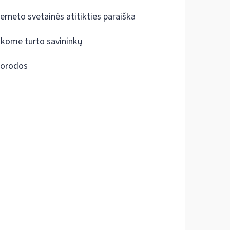
terneto svetainės atitikties paraiška
škome turto savininkų
orodos