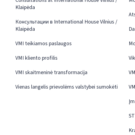
Consultations at International House Vilnius /
Mo
Klaipėda
At
Консультации в International House Vilnius /
Klaipėda
Da
VMI teikiamos paslaugos
Mo
VMI kliento profilis
Vi
VMI skaitmeninė transformacija
VM
Vienas langelis prievolėms valstybei sumokėti
VM
Įm
ST
Kr