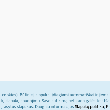
. cookies). Būtinieji slapukai įdiegiami automatiškai ir jiems
u kitų slapukų naudojimu. Savo sutikimą bet kada galėsite atš
i įrašytus slapukus. Daugiau informacijos
Slapukų politika
;
Pr