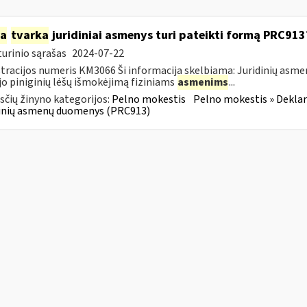
ia
tvarka
juridiniai asmenys turi pateikti formą PRC913
urinio sąrašas
2024-07-22
tracijos numeris KM3066 Ši informacija skelbiama: Juridinių asm
jo piniginių lėšų išmokėjimą fiziniams
asmenims
...
čių žinyno kategorijos:
Pelno mokestis
Pelno mokestis » Dekla
dinių asmenų duomenys (PRC913)