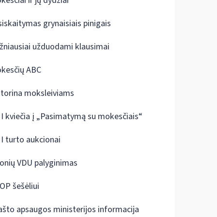
kesčiai ir jų dydžiai
siskaitymas grynaisiais pinigais
žniausiai užduodami klausimai
kesčių ABC
ktorina moksleiviams
I kviečia į „Pasimatymą su mokesčiais“
I turto aukcionai
onių VDU palyginimas
OP šešėliui
ašto apsaugos ministerijos informacija