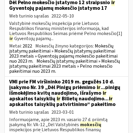
Dėl Pelno mokesčio įstatymo 12 straipsnio
ir
Gyventojų pajamų mokesčio įstatymo 17
Web turinio sąrašas
2022-05-10
Valstybinė mokesčių inspekcija prie Lietuvos
Respublikos finansų ministerijos informuoja, kad
Lietuvos Respublikos Seimas priėmė Pelno mokesčio[1]
ir
Gyventojų pajamų...
Metai:
2022
Mokesčių žinyno kategorijos:
Mokesčių
įstatymų pakeitimai » Mokesčių įstatymų pakeitimai
2023 metais » Gyventojų pajamų mokesčio pakeitimai
nuo 2023 m.
Mokesčių įstatymų pakeitimai » Mokesčių
įstatymų pakeitimai 2023 metais » Pelno mokesčio
pakeitimai nuo 2023 m.
VMI prie FM viršininko 2019 m. gegužės 10 d.
įsakymo Nr. 39 „Dėl Pinigų priėmimo
ir
...pinigų
išmokėjimo kvitų naudojimo, išrašymo
ir
apskaitos taisyklių
ir
Bilietų naudojimo...
ir
apskaitos taisyklių patvirtinimo“ pakeitimo
Web turinio sąrašas
2023-03-01
Informuojame, apie 2023 m. vasario 27 d. priimtą
įsakymą Nr. VA-12 „Dėl Valstybinės
mokesčių
inspekcijos prie Lietuvos Respublikos finansų