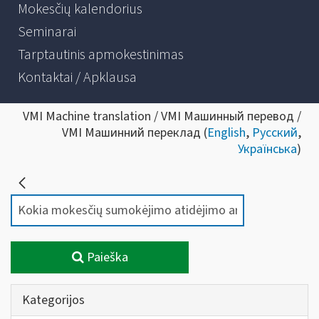
Mokesčių kalendorius
Seminarai
Tarptautinis apmokestinimas
Kontaktai / Apklausa
VMI Machine translation / VMI Машинный перевод /
VMI Машинний переклад (
English
,
Русский
,
Українська
)
Paieška
Kategorijos