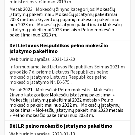
ministerijos viršininko 2019 m....
Metai:
2023
Mokesčių žinyno kategorijos:
Mokesčių
įstatymų pakeitimai » Mokesčių įstatymų pakeitimai
2023 metais » Gyventojų pajamų mokesčio pakeitimai
nuo 2023 m.
Mokesčių įstatymų pakeitimai » Mokesčių
įstatymų pakeitimai 2023 metais » Pelno mokesčio
pakeitimai nuo 2023 m.
Dėl Lietuvos Respublikos pelno mokesčio
įstatymo pakeitimo
Web turinio sąrašas
2021-12-20
Informuojame, kad Lietuvos Respublikos Seimas 2021 m.
gruodžio 7 d. priėmė Lietuvos Respublikos pelno
mokesčio įstatymo Lietuvos Respublikos pelno
mokesčio įstatymo Nr. IX-675...
Metai:
2021
Mokesčiai:
Pelno mokestis
Mokesčių
žinyno kategorijos:
Mokesčių įstatymų pakeitimai »
Mokesčių įstatymų pakeitimai 2022 metais » Pelno
mokesčio pakeitimai nuo 2022 m.
Mokesčių įstatymų
pakeitimai » Mokesčių įstatymų pakeitimai 2023 metais
» Pelno mokesčio pakeitimai nuo 2023 m.
Dėl LR pelno mokesčio įstatymo pakeitimo
Web turinio sąrašas
2023-01-13