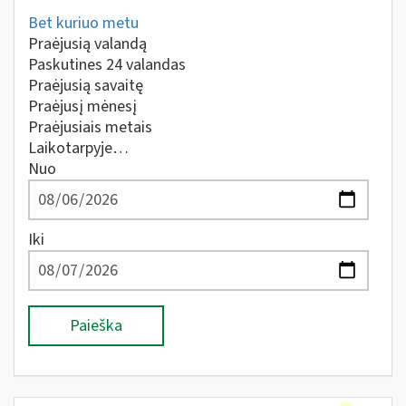
Bet kuriuo metu
Praėjusią valandą
Paskutines 24 valandas
Praėjusią savaitę
Praėjusį mėnesį
Praėjusiais metais
Laikotarpyje…
Nuo
Iki
Paieška