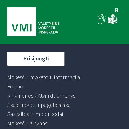
Prisijungti
Mokesčių mokėtojų informacija
Formos
Rinkmenos / Atviri duomenys
Skaičiuoklės ir pagalbininkai
Sąskaitos ir įmokų kodai
Mokesčių žinynas