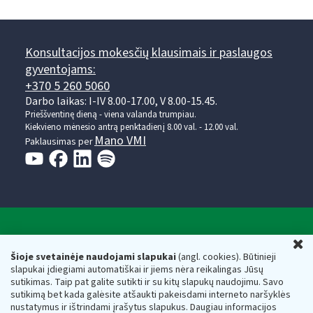
Konsultacijos mokesčių klausimais ir paslaugos
gyventojams:
+370 5 260 5060
Darbo laikas: I-IV 8.00-17.00, V 8.00-15.45.
Prieššventinę dieną - viena valanda trumpiau.
Kiekvieno mėnesio antrą penktadienį 8.00 val. - 12.00 val.
Mano VMI
Paklausimas per
Valstybinė mokesčių inspekcija prie Lietuvos
U
Respublikos finansų ministerijos
Šioje svetainėje naudojami slapukai
(angl. cookies). Būtinieji
slapukai įdiegiami automatiškai ir jiems nėra reikalingas Jūsų
Biudžetinė įstaiga. Juridinio asmens kodas — 188659752,
sutikimas. Taip pat galite sutikti ir su kitų slapukų naudojimu. Savo
adresas: Vasario 16-osios g. 14, 01107 Vilnius, Lietuva, el.paštas:
sutikimą bet kada galėsite atšaukti pakeisdami interneto naršyklės
vmi@vmi.lt
, E. pristatymo dėžutės adresas 188659752
nustatymus ir ištrindami įrašytus slapukus. Daugiau informacijos