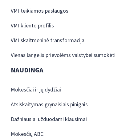
VMI teikiamos paslaugos
VMI kliento profilis
VMI skaitmeninė transformacija
Vienas langelis prievolėms valstybei sumokėti
NAUDINGA
Mokesčiai ir jų dydžiai
Atsiskaitymas grynaisiais pinigais
Dažniausiai užduodami klausimai
Mokesčių ABC