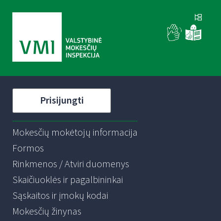
Prisijungti
Mokesčių mokėtojų informacija
Formos
Rinkmenos / Atviri duomenys
Skaičiuoklės ir pagalbininkai
Sąskaitos ir įmokų kodai
Mokesčių žinynas