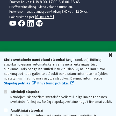
Darbo laikas: I-IV 8.00-17.00, V 8.00-15.45.
Prieššventinę dieną - viena valanda trumpiau.
Kiekvieno mėnesio antrą penktadienį 8.00 val. - 12.00 val.
Mano VMI
Paklausimas per
Valstybinė mokesčių inspekcija prie Lietuvos
U
Respublikos finansų ministerijos
Šioje svetainėje naudojami slapukai
(angl. cookies). Būtinieji
slapukai įdiegiami automatiškai ir jiems nėra reikalingas Jūsų
Biudžetinė įstaiga. Juridinio asmens kodas — 188659752,
sutikimas. Taip pat galite sutikti ir su kitų slapukų naudojimu. Savo
adresas: Vasario 16-osios g. 14, 01107 Vilnius, Lietuva, el.paštas:
sutikimą bet kada galėsite atšaukti pakeisdami interneto naršyklės
vmi@vmi.lt
, E. pristatymo dėžutės adresas 188659752
nustatymus ir ištrindami įrašytus slapukus. Daugiau informacijos
Duomenys apie Valstybinę mokesčių inspekciją prie Lietuvos
Slapukų politika
;
Privatumo politika.
Respublikos finansų ministerijos kaupiami ir saugomi Juridinių
asmenų registre
Būtinieji slapukai
Naudojami sklandžiam svetainės veikimui ir įgalina pagrindines
svetainės funkcijas. Be šių slapukų svetainė negali tinkamai veikti.
Analitiniai slapukai
Renka statistinę informaciją apie svetainės naudojimą ir