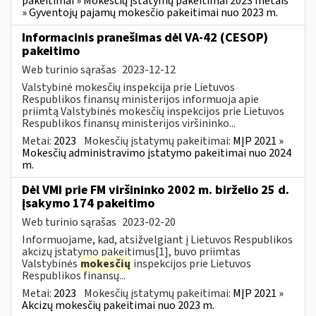
pakeitimai » Mokesčių įstatymų pakeitimai 2023 metais
» Gyventojų pajamų mokesčio pakeitimai nuo 2023 m.
Informacinis pranešimas dėl VA-42 (CESOP)
pakeitimo
Web turinio sąrašas
2023-12-12
Valstybinė mokesčių inspekcija prie Lietuvos
Respublikos finansų ministerijos informuoja apie
priimtą Valstybinės mokesčių inspekcijos prie Lietuvos
Respublikos finansų ministerijos viršininko...
Metai:
2023
Mokesčių įstatymų pakeitimai:
MĮP 2021 »
Mokesčių administravimo įstatymo pakeitimai nuo 2024
m.
Dėl VMI prie FM viršininko 2002 m. birželio 25 d.
įsakymo 174 pakeitimo
Web turinio sąrašas
2023-02-20
Informuojame, kad, atsižvelgiant į Lietuvos Respublikos
akcizų įstatymo pakeitimus[1], buvo priimtas
Valstybinės
mokesčių
inspekcijos prie Lietuvos
Respublikos finansų...
Metai:
2023
Mokesčių įstatymų pakeitimai:
MĮP 2021 »
Akcizų mokesčių pakeitimai nuo 2023 m.