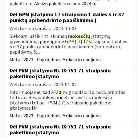
pakeitimai:
Akcizų pakeitimai nuo 2024 m.
Dėl GPM įstatymo 17 straipsnio 1 dalies 5
ir
37
punktų apibendrinto paaiškinimo (
Web turinio sąrašas
2023-10-03
Siekdami užtikrinti sklandų
mokesčių
įstatymų
įgyvendinimą, parengėme GPMĮ[1] 17 straipsnio 1 dalies
5 ir 37 punktų apibendrinto paaiškinimo (komentaro)
papildymą. Šį...
Metai:
2023
Pagrindinis:
Mokesčio naujiena
Dėl PVM įstatymo Nr. IX-751 71 straipsnio
pakeitimo įstatymo
Web turinio sąrašas
2023-01-02
Informuojame, kad 202
2
m. gruodžio 8 d. buvo priimtas
Lietuvos Respublikos pridėtinės vertės mokesčio
įstatymo (toliau ­- PVMĮ) 71 straipsnio pakeitimo
įstatymas Nr....
Metai:
2023
Pagrindinis:
Mokesčio naujiena
Dėl PVM įstatymo Nr. IX-751 71 straipsnio
pakeitimo įstatymo