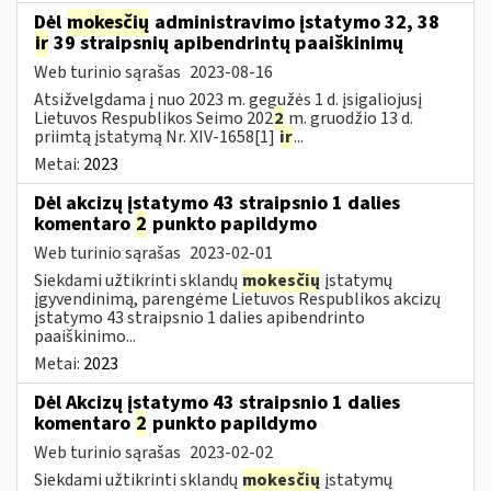
Dėl
mokesčių
administravimo įstatymo 32, 38
ir
39 straipsnių apibendrintų paaiškinimų
Web turinio sąrašas
2023-08-16
Atsižvelgdama į nuo 2023 m. gegužės 1 d. įsigaliojusį
Lietuvos Respublikos Seimo 202
2
m. gruodžio 13 d.
priimtą įstatymą Nr. XIV-1658[1]
ir
...
Metai:
2023
Dėl akcizų įstatymo 43 straipsnio 1 dalies
komentaro
2
punkto papildymo
Web turinio sąrašas
2023-02-01
Siekdami užtikrinti sklandų
mokesčių
įstatymų
įgyvendinimą, parengėme Lietuvos Respublikos akcizų
įstatymo 43 straipsnio 1 dalies apibendrinto
paaiškinimo...
Metai:
2023
Dėl Akcizų įstatymo 43 straipsnio 1 dalies
komentaro
2
punkto papildymo
Web turinio sąrašas
2023-02-02
Siekdami užtikrinti sklandų
mokesčių
įstatymų