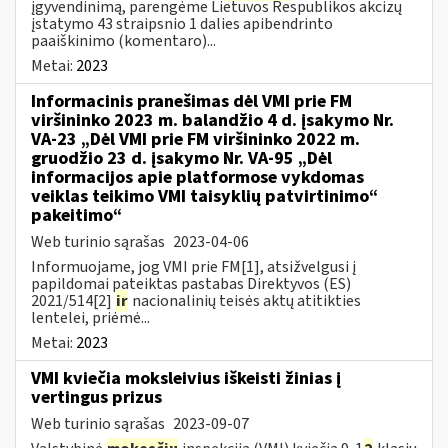
įgyvendinimą, parengėme Lietuvos Respublikos akcizų
įstatymo 43 straipsnio 1 dalies apibendrinto
paaiškinimo (komentaro)...
Metai:
2023
Informacinis pranešimas dėl VMI prie FM
viršininko 2023 m. balandžio 4 d. įsakymo Nr.
VA-23 „Dėl VMI prie FM viršininko 2022 m.
gruodžio 23 d. įsakymo Nr. VA-95 „Dėl
informacijos apie platformose vykdomas
veiklas teikimo VMI taisyklių patvirtinimo“
pakeitimo“
Web turinio sąrašas
2023-04-06
Informuojame, jog VMI prie FM[1], atsižvelgusi į
papildomai pateiktas pastabas Direktyvos (ES)
2021/514[2]
ir
nacionalinių teisės aktų atitikties
lentelei, priėmė...
Metai:
2023
VMI kviečia moksleivius iškeisti žinias į
vertingus prizus
Web turinio sąrašas
2023-09-07