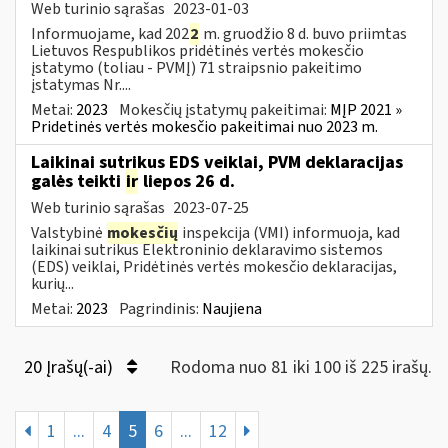
Web turinio sąrašas
2023-01-03
Informuojame, kad 202
2
m. gruodžio 8 d. buvo priimtas
Lietuvos Respublikos pridėtinės vertės mokesčio
įstatymo (toliau ­- PVMĮ) 71 straipsnio pakeitimo
įstatymas Nr....
Metai:
2023
Mokesčių įstatymų pakeitimai:
MĮP 2021 »
Pridetinės vertės mokesčio pakeitimai nuo 2023 m.
Laikinai sutrikus EDS veiklai, PVM deklaracijas
galės teikti
ir
liepos 26 d.
Web turinio sąrašas
2023-07-25
Valstybinė
mokesčių
inspekcija (VMI) informuoja, kad
laikinai sutrikus Elektroninio deklaravimo sistemos
(EDS) veiklai, Pridėtinės vertės mokesčio deklaracijas,
kurių...
Metai:
2023
Pagrindinis:
Naujiena
20 Įrašų(-ai)
Rodoma nuo 81 iki 100 iš 225 irašų.
1
...
4
5
6
...
12