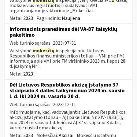
Valstybinė
mokesčių
inspekcija (VMI) kviečia 9-1
2
klasių
moksleivius registruotis ir sudalyvauti VMI
organizuojamoje viktorinoje „Mokesčiai...
Metai:
2023
Pagrindinis:
Naujiena
Informacinis pranešimas dėl VA-87 taisyklių
pakeitimo
Web turinio sąrašas
2023-07-31
Valstybinė
mokesčių
inspekcija prie Lietuvos
Respublikos finansų ministerijos (toliau ― VMI prie FM)
informuoja apie VMI prie FM viršininko 2023 m. liepos 28
d. įsakymą Nr....
Metai:
2023
Dėl Lietuvos Respublikos akcizų įstatymo 37
straipsnio 3 dalies taikymo nuo 2024 m. sausio
1 d. iki 2024 m. vasario 20 d.
Web turinio sąrašas
2023-12-11
Informuojame, kad, vadovaujantis Lietuvos Respublikos
akcizų įstatymo (toliau − AĮ) pakeitimu Nr. XIV-1933[1],
nuo 2024 m. sausio 1 d. keičiasi AĮ 37 straipsnio 3 dalis,
kurioje nustatoma akcizų...
Metai:
2023
Mokesčiai:
Akcizai
Mokesčių įstatymų