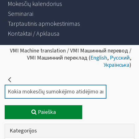
Mokesčių kalendorius
Seminarai
Tarptautinis apmokestinimas
Kontaktai / Apklausa
VMI Machine translation / VMI Машинный перевод /
VMI Машинний переклад (
English
,
Русский
,
Українська
)
Paieška
Kategorijos