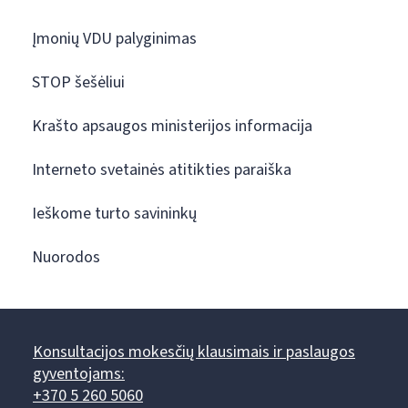
Įmonių VDU palyginimas
STOP šešėliui
Krašto apsaugos ministerijos informacija
Interneto svetainės atitikties paraiška
Ieškome turto savininkų
Nuorodos
Konsultacijos mokesčių klausimais ir paslaugos
gyventojams:
+370 5 260 5060