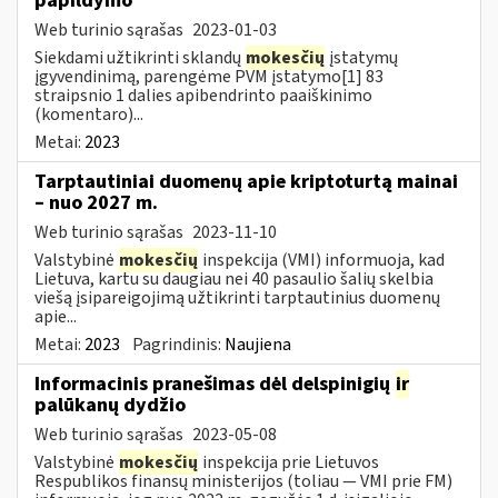
papildymo
Web turinio sąrašas
2023-01-03
Siekdami užtikrinti sklandų
mokesčių
įstatymų
įgyvendinimą, parengėme PVM įstatymo[1] 83
straipsnio 1 dalies apibendrinto paaiškinimo
(komentaro)...
Metai:
2023
Tarptautiniai duomenų apie kriptoturtą mainai
– nuo 2027 m.
Web turinio sąrašas
2023-11-10
Valstybinė
mokesčių
inspekcija (VMI) informuoja, kad
Lietuva, kartu su daugiau nei 40 pasaulio šalių skelbia
viešą įsipareigojimą užtikrinti tarptautinius duomenų
apie...
Metai:
2023
Pagrindinis:
Naujiena
Informacinis pranešimas dėl delspinigių
ir
palūkanų dydžio
Web turinio sąrašas
2023-05-08
Valstybinė
mokesčių
inspekcija prie Lietuvos
Respublikos finansų ministerijos (toliau — VMI prie FM)