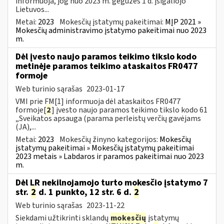
informuoja, jog nuo 2023 m. gegužės 1 d. įsigaliojo
Lietuvos...
Metai:
2023
Mokesčių įstatymų pakeitimai:
MĮP 2021 »
Mokesčių administravimo įstatymo pakeitimai nuo 2023
m.
Dėl įvesto naujo paramos teikimo tikslo kodo
metinėje paramos teikimo ataskaitos FR0477
formoje
Web turinio sąrašas
2023-01-17
VMI prie FM[1] informuoja dėl ataskaitos FR0477
formoje[
2
] įvesto naujo paramos teikimo tikslo kodo 61
„Sveikatos apsauga (parama perleistų verčių gavėjams
(JA),...
Metai:
2023
Mokesčių žinyno kategorijos:
Mokesčių
įstatymų pakeitimai » Mokesčių įstatymų pakeitimai
2023 metais » Labdaros ir paramos pakeitimai nuo 2023
m.
Dėl LR nekilnojamojo turto mokesčio įstatymo 7
str.
2
d. 1 punkto, 12 str. 6 d.
2
Web turinio sąrašas
2023-11-22
Siekdami užtikrinti sklandų
mokesčių
įstatymų