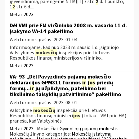
įgyvendinimą, parengėme NTMĮ[1] 7 str.
2
d. 1 punkto,
1
2
str. 6 d....
Metai:
2023
Dėl VMI prie FM viršininko 2008 m. vasario 11 d.
įsakymo VA-14 pakeitimo
Web turinio sąrašas
2023-01-04
Informuojame, kad nuo 2023 m. sausio 1 d. įsigaliojo
Valstybinės
mokesčių
inspekcijos prie Lietuvos
Respublikos finansų ministerijos viršininko...
Metai:
2023
VA- 93 „Dėl Pavyzdinės pajamų mokesčio
deklaracijos GPM311 formos
ir
jos
priedų
formų...
ir
jų užpildymo, pateikimo bei
tikslinimo taisyklių patvirtinimo“ pakeitimo
Web turinio sąrašas
2023-08-01
Valstybinė
mokesčių
inspekcija prie Lietuvos
Respublikos finansų ministeri
jos
(toliau – VMI prie FM)
praneša, kad Valstybinės...
Metai:
2023
Mokesčiai:
Gyventojų pajamų mokestis
Mokesčių žinyno kategorijos:
Mokesčių įstatymų