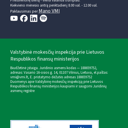
Prieššventinę dieną - viena valanda trumpiau.
Kiekvieno mėnesio antrą penktadienį 8.00 val. - 12.00 val.
Mano VMI
Paklausimas per
Valstybinė mokesčių inspekcija prie Lietuvos
Respublikos finansų ministerijos
Biudžetinė įstaiga. Juridinio asmens kodas — 188659752,
adresas: Vasario 16-osios g. 14, 01107 Vilnius, Lietuva, el.paštas:
vmi@vmi.lt
, E. pristatymo dėžutės adresas 188659752
Duomenys apie Valstybinę mokesčių inspekciją prie Lietuvos
Respublikos finansų ministerijos kaupiami ir saugomi Juridinių
asmenų registre