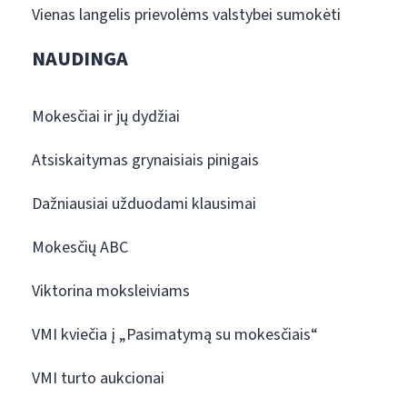
Vienas langelis prievolėms valstybei sumokėti
NAUDINGA
Mokesčiai ir jų dydžiai
Atsiskaitymas grynaisiais pinigais
Dažniausiai užduodami klausimai
Mokesčių ABC
Viktorina moksleiviams
VMI kviečia į „Pasimatymą su mokesčiais“
VMI turto aukcionai