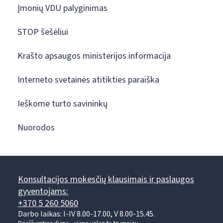
Įmonių VDU palyginimas
STOP šešėliui
Krašto apsaugos ministerijos informacija
Interneto svetainės atitikties paraiška
Ieškome turto savininkų
Nuorodos
Konsultacijos mokesčių klausimais ir paslaugos
gyventojams:
+370 5 260 5060
Darbo laikas: I-IV 8.00-17.00, V 8.00-15.45.