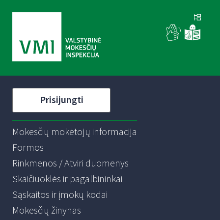
Prisijungti
Mokesčių mokėtojų informacija
Formos
Rinkmenos / Atviri duomenys
Skaičiuoklės ir pagalbininkai
Sąskaitos ir įmokų kodai
Mokesčių žinynas