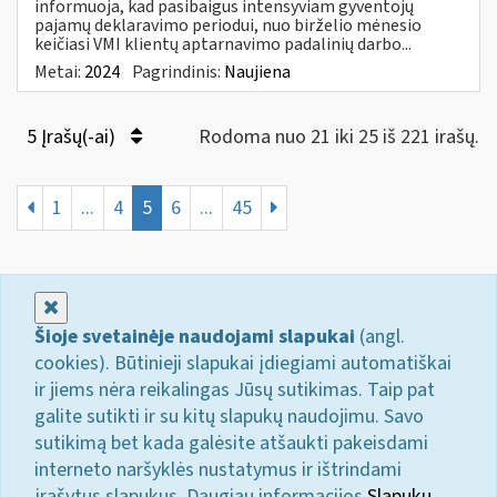
informuoja, kad pasibaigus intensyviam gyventojų
pajamų deklaravimo periodui, nuo birželio mėnesio
keičiasi VMI klientų aptarnavimo padalinių darbo...
Metai:
2024
Pagrindinis:
Naujiena
5 Įrašų(-ai)
Rodoma nuo 21 iki 25 iš 221 irašų.
1
...
4
5
6
...
45
Uždaryti
Šioje svetainėje naudojami slapukai
(angl.
cookies). Būtinieji slapukai įdiegiami automatiškai
ir jiems nėra reikalingas Jūsų sutikimas. Taip pat
galite sutikti ir su kitų slapukų naudojimu. Savo
sutikimą bet kada galėsite atšaukti pakeisdami
interneto naršyklės nustatymus ir ištrindami
įrašytus slapukus. Daugiau informacijos
Slapukų