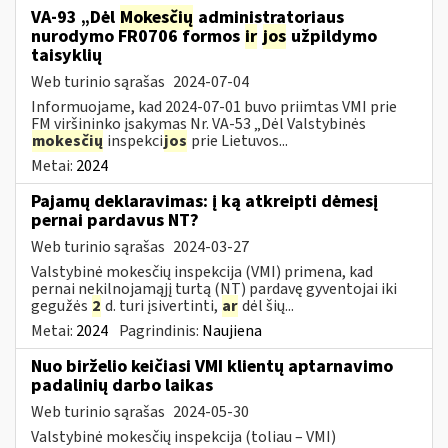
VA-93 „Dėl
Mokesčių
administratoriaus
nurodymo FR0706 formos
ir
jos
užpildymo
taisyklių
Web turinio sąrašas
2024-07-04
Informuojame, kad 2024-07-01 buvo priimtas VMI prie
FM viršininko įsakymas Nr. VA-53 „Dėl Valstybinės
mokesčių
inspekci
jos
prie Lietuvos...
Metai:
2024
Pajamų deklaravimas: į ką atkreipti dėmesį
pernai pardavus NT?
Web turinio sąrašas
2024-03-27
Valstybinė mokesčių inspekcija (VMI) primena, kad
pernai nekilnojamąjį turtą (NT) pardavę gyventojai iki
gegužės
2
d. turi įsivertinti,
ar
dėl šių...
Metai:
2024
Pagrindinis:
Naujiena
Nuo birželio keičiasi VMI klientų aptarnavimo
padalinių darbo laikas
Web turinio sąrašas
2024-05-30
Valstybinė mokesčių inspekcija (toliau – VMI)