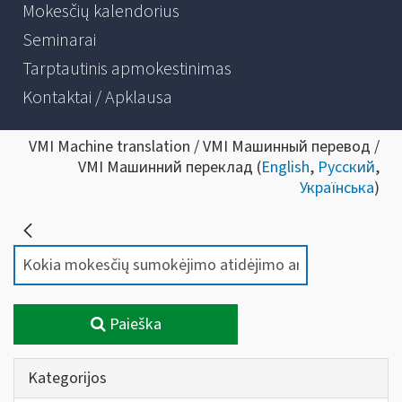
Mokesčių kalendorius
Seminarai
Tarptautinis apmokestinimas
Kontaktai / Apklausa
VMI Machine translation / VMI Машинный перевод /
VMI Машинний переклад (
English
,
Русский
,
Українська
)
Paieška
Kategorijos