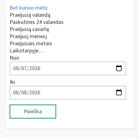
Bet kuriuo metu
Praėjusią valandą
Paskutines 24 valandas
Praėjusią savaitę
Praėjusį mėnesį
Praėjusiais metais
Laikotarpyje…
Nuo
Iki
Paieška