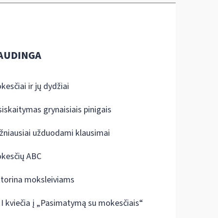
AUDINGA
kesčiai ir jų dydžiai
siskaitymas grynaisiais pinigais
žniausiai užduodami klausimai
kesčių ABC
ktorina moksleiviams
I kviečia į „Pasimatymą su mokesčiais“