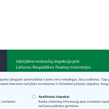
Valstybinė mokesčių inspekcija prie
Lietuvos Respublikos finansų ministerijos
Biudžetinė įstaiga. Juridinio asmens kodas — 188659752,
adresas: Vasario 16-osios g. 14, 01107 Vilnius, Lietuva,
lapukai įdiegiami automatiškai ir jiems nėra reikalingas Jūsų sutikimas. Taip pa
el.paštas:
vmi@vmi.lt
, E. pristatymo dėžutės adresas
sdami interneto naršyklės nustatymus ir ištrindami įrašytus slapukus. Daug
188659752
Duomenys apie Valstybinę mokesčių inspekciją prie
Lietuvos Respublikos finansų ministerijos kaupiami ir
Analitiniai slapukai
saugomi Juridinių asmenų registre
s svetainės
Renka statistinę informaciją apie svetainės naud
naršymo patirties gerinimui.