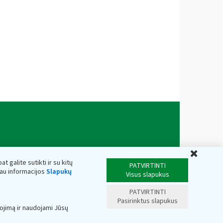
Uždar
t galite sutikti ir su kitų
PATVIRTINTI
iau informacijos
Slapukų
Visus slapukus
PATVIRTINTI
Pasirinktus slapukus
ojimą ir naudojami Jūsų