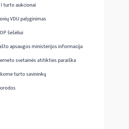
I turto aukcionai
onių VDU palyginimas
OP šešėliui
ašto apsaugos ministerijos informacija
terneto svetainės atitikties paraiška
škome turto savininkų
orodos