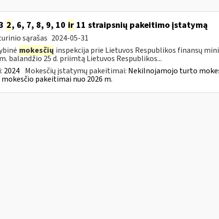
33
2
, 6, 7, 8, 9, 10
ir
11 straipsnių pakeitimo įstatymą
urinio sąrašas
2024-05-31
ybinė
mokesčių
inspekcija prie Lietuvos Respublikos finansų mini
m. balandžio 25 d. priimtą Lietuvos Respublikos...
:
2024
Mokesčių įstatymų pakeitimai:
Nekilnojamojo turto mokes
 mokesčio pakeitimai nuo 2026 m.