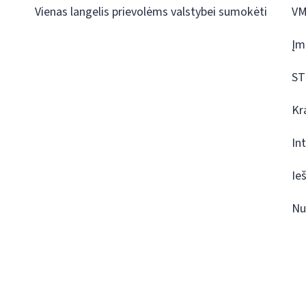
Vienas langelis prievolėms valstybei sumokėti
VM
Įm
ST
Kr
In
Ie
Nu