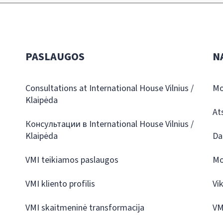
PASLAUGOS
N
Consultations at International House Vilnius /
Mo
Klaipėda
At
Консультации в International House Vilnius /
Klaipėda
Da
VMI teikiamos paslaugos
Mo
VMI kliento profilis
Vi
VMI skaitmeninė transformacija
VM