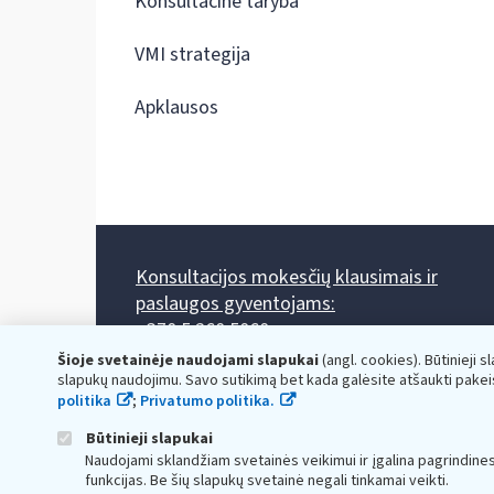
Konsultacinė taryba
VMI strategija
Apklausos
Konsultacijos mokesčių klausimais ir
paslaugos gyventojams:
+370 5 260 5060
Darbo laikas: I-IV 8.00-17.00, V 8.00-15.45.
Šioje svetainėje naudojami slapukai
(angl. cookies). Būtinieji s
Prieššventinę dieną - viena valanda trumpiau.
slapukų naudojimu. Savo sutikimą bet kada galėsite atšaukti pakei
Kiekvieno mėnesio antrą penktadienį 8.00 val. - 12.00 val.
politika
;
Privatumo politika.
Mano VMI
Paklausimas per
Būtinieji slapukai
Naudojami sklandžiam svetainės veikimui ir įgalina pagrindine
funkcijas. Be šių slapukų svetainė negali tinkamai veikti.