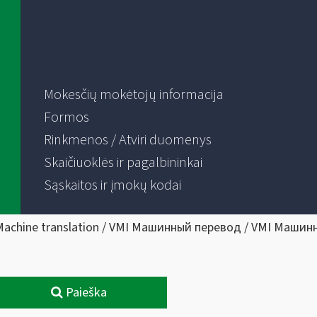
Mokesčių mokėtojų informacija
Formos
Rinkmenos / Atviri duomenys
Skaičiuoklės ir pagalbininkai
Sąskaitos ir įmokų kodai
Machine translation / VMI Машинный перевод / VMI Машин
Paieška