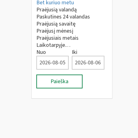
Bet kuriuo metu
Praėjusią valandą
Paskutines 24 valandas
Praėjusią savaitę
Praėjusį mėnesį
Praėjusiais metais
Laikotarpyje…
Nuo
Iki
Paieška