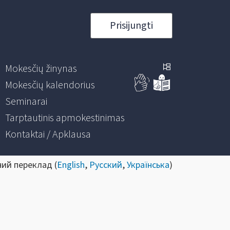
Prisijungti
Mokesčių žinynas
Mokesčių kalendorius
Seminarai
Tarptautinis apmokestinimas
Kontaktai / Apklausa
ний переклад (
English
,
Русский
,
Українська
)