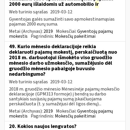
2000 eurų išlaidomis už automobilio
ir
Web turinio sąrašas
2019-03-12
Gyventojas galės sumažinti savo apmokestinamąsias
pajamas 2000 eurų suma.
Metai (Archyvas):
2019
Mokesčiai:
Gyventojų pajamų
mokestis
Pagrindinis:
Mokesčių pakeitimai
49. Kurio mėnesio deklaracijoje reikia
deklaruoti pajamų mokestį, perskaičiuotą nuo
2018 m. darbuotojui išmokėto viso gruodžio
mėnesio darbo užmokesčio, sumažėjusio dėl
gruodžio mėnesio pabaigoje buvusio
nedarbingumo?
Web turinio sąrašas
2019-03-12
2018 m. gruodžio mėnesio Mėnesinėje pajamų mokesčio
deklaracijoje (GPM313 formoje) į bendrą su darbo
santykiais susijusių pajamų sumą įskaičiuojama
perskaičiuota (t. y. sumažėjusi dėl ligos dienų)...
Metai (Archyvas):
2019
Mokesčiai:
Gyventojų pajamų
mokestis
Pagrindinis:
Mokesčių pakeitimai
20. Kokios naujos lengvatos?