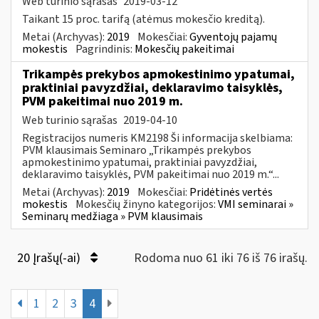
Web turinio sąrašas
2019-03-12
Taikant 15 proc. tarifą (atėmus mokesčio kreditą).
Metai (Archyvas):
2019
Mokesčiai:
Gyventojų pajamų
mokestis
Pagrindinis:
Mokesčių pakeitimai
Trikampės prekybos apmokestinimo ypatumai,
praktiniai pavyzdžiai, deklaravimo taisyklės,
PVM pakeitimai nuo 2019 m.
Web turinio sąrašas
2019-04-10
Registracijos numeris KM2198 Ši informacija skelbiama:
PVM klausimais Seminaro „Trikampės prekybos
apmokestinimo ypatumai, praktiniai pavyzdžiai,
deklaravimo taisyklės, PVM pakeitimai nuo 2019 m.“...
Metai (Archyvas):
2019
Mokesčiai:
Pridėtinės vertės
mokestis
Mokesčių žinyno kategorijos:
VMI seminarai »
Seminarų medžiaga » PVM klausimais
20 Įrašų(-ai)
Rodoma nuo 61 iki 76 iš 76 irašų.
1
2
3
4