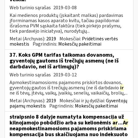
Web turinio sąrašas
2019-03-08
Kai medienos produktų (įskaitant malkas) pardavimas
įforminamas kasos aparato kvitu, tačiau papildomai
išrašoma PVM sąskaita faktūra (tiek pirkėjo prašymu,
tiek pardavėjo iniciatyva), nurodytųjų...
Metai (Archyvas):
2019
Mokesčiai:
Pridėtinės vertės
mokestis
Pagrindinis:
Mokesčių pakeitimai
37. Koks GPM tarifas taikomas dovanoms,
gyventojų gautoms iš trečiųjų asmenų (ne iš
darbdavio, nei iš artimųjų)?
Web turinio sąrašas
2019-03-12
Apmokestinamosioms pajamoms priskirtos dovanos,
gyventojų gautos iš trečiųjų asmenų (ne iš darbdavio
ir
ne iš tėvų, įtėvių, vaikų, įvaikių, senelių, vaikaičių, brolių,...
Metai (Archyvas):
2019
Mokesčiai ir jų dydžiai:
Gyventojų
pajamų mokestis
Pagrindinis:
Mokesčių pakeitimai
straipsnio 8 dalyje numatyta kompensacija už
kilnojamojo pobūdžio arba su kelionėmis
ar
...
Ar
neapmokestinamosioms pajamoms priskiriama
kompensacija bus skaičiuojama nuo indeksuoto