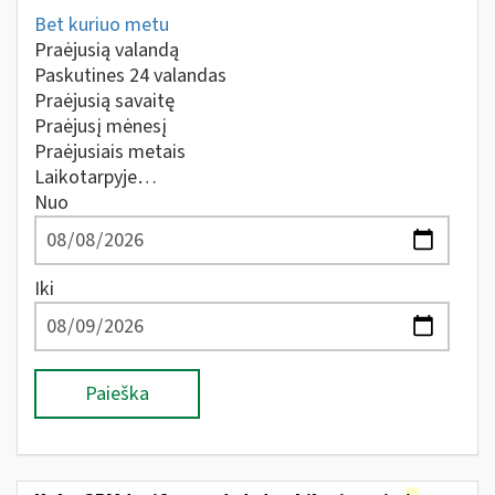
Bet kuriuo metu
Praėjusią valandą
Paskutines 24 valandas
Praėjusią savaitę
Praėjusį mėnesį
Praėjusiais metais
Laikotarpyje…
Nuo
Iki
Paieška