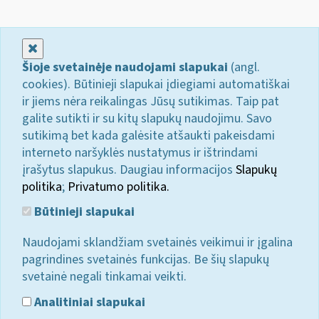
Uždaryti
Šioje svetainėje naudojami slapukai
(angl.
cookies). Būtinieji slapukai įdiegiami automatiškai
ir jiems nėra reikalingas Jūsų sutikimas. Taip pat
galite sutikti ir su kitų slapukų naudojimu. Savo
sutikimą bet kada galėsite atšaukti pakeisdami
interneto naršyklės nustatymus ir ištrindami
įrašytus slapukus. Daugiau informacijos
Slapukų
politika
;
Privatumo politika.
Būtinieji slapukai
Naudojami sklandžiam svetainės veikimui ir įgalina
pagrindines svetainės funkcijas. Be šių slapukų
svetainė negali tinkamai veikti.
Analitiniai slapukai