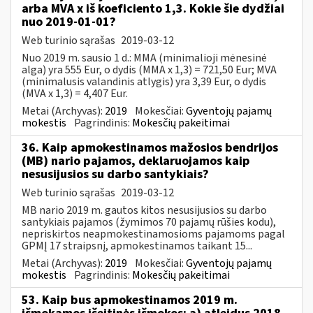
arba MVA x iš koeficiento 1,3. Kokie šie dydžiai
nuo 2019-01-01?
Web turinio sąrašas
2019-03-12
Nuo 2019 m. sausio 1 d.: MMA (minimalioji mėnesinė
alga) yra 555 Eur, o dydis (MMA x 1,3) = 721,50 Eur; MVA
(minimalusis valandinis atlygis) yra 3,39 Eur, o dydis
(MVA x 1,3) = 4,407 Eur.
Metai (Archyvas):
2019
Mokesčiai:
Gyventojų pajamų
mokestis
Pagrindinis:
Mokesčių pakeitimai
36. Kaip apmokestinamos mažosios bendrijos
(MB) nario pajamos, deklaruojamos kaip
nesusijusios su darbo santykiais?
Web turinio sąrašas
2019-03-12
MB nario 2019 m. gautos kitos nesusijusios su darbo
santykiais pajamos (žymimos 70 pajamų rūšies kodu),
nepriskirtos neapmokestinamosioms pajamoms pagal
GPMĮ 17 straipsnį, apmokestinamos taikant 15...
Metai (Archyvas):
2019
Mokesčiai:
Gyventojų pajamų
mokestis
Pagrindinis:
Mokesčių pakeitimai
53. Kaip bus apmokestinamos 2019 m.