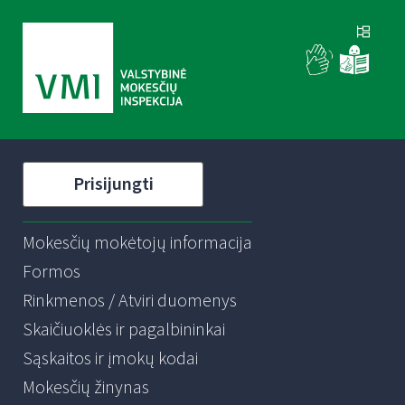
Prisijungti
Mokesčių mokėtojų informacija
Formos
Rinkmenos / Atviri duomenys
Skaičiuoklės ir pagalbininkai
Sąskaitos ir įmokų kodai
Mokesčių žinynas