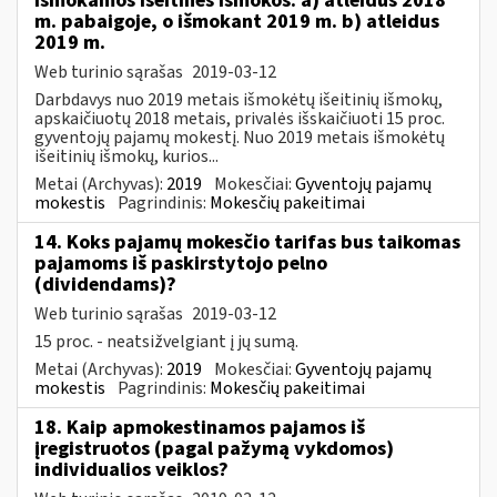
išmokamos išeitinės išmokos: a) atleidus 2018
m. pabaigoje, o išmokant 2019 m. b) atleidus
2019 m.
Web turinio sąrašas
2019-03-12
Darbdavys nuo 2019 metais išmokėtų išeitinių išmokų,
apskaičiuotų 2018 metais, privalės išskaičiuoti 15 proc.
gyventojų pajamų mokestį. Nuo 2019 metais išmokėtų
išeitinių išmokų, kurios...
Metai (Archyvas):
2019
Mokesčiai:
Gyventojų pajamų
mokestis
Pagrindinis:
Mokesčių pakeitimai
14. Koks pajamų mokesčio tarifas bus taikomas
pajamoms iš paskirstytojo pelno
(dividendams)?
Web turinio sąrašas
2019-03-12
15 proc. - neatsižvelgiant į jų sumą.
Metai (Archyvas):
2019
Mokesčiai:
Gyventojų pajamų
mokestis
Pagrindinis:
Mokesčių pakeitimai
18. Kaip apmokestinamos pajamos iš
įregistruotos (pagal pažymą vykdomos)
individualios veiklos?