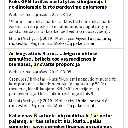
Koks GPM tarifas nustatytas kilnojamojo
ir
nekilnojamojo turto pardavimo pajamoms
Web turinio sąrašas
2019-03-12
15 proc. - ne individualios veiklos turto
ir
individualios
veiklos turtui priskirto nekilnojamojo pagal prigimtį
daikto pardavimo (kitokio perleidimo nuosavybėn)...
Metai (Archyvas):
2019
Mokesčiai:
Gyventojų pajamų
mokestis
Pagrindinis:
Mokesčių pakeitimai
Ar
lengvatinis 9 proc....Jeigu minėtose
granulėse / briketuose yra medienos
ir
biomasės,
ar
svarbi proporcija
Web turinio sąrašas
2019-03-08
Granulės / briketai – klasifikuojami pagal dominuojantį
komponentą: jeigu dominuoja (daugiau kaip 50 %)
mediena, klasifikuojami KN 4401 pozicijoje - jų
pardavimui gali būti taikomas lengvatinis 9...
Metai (Archyvas):
2019
Mokesčiai:
Pridėtinės vertės
mokestis
Pagrindinis:
Mokesčių pakeitimai
Kai vienas iš sutuoktinių nedirba
ir
/
ar
neturi
pajamų,
ar
tas sutuoktinis, kurio...galės
sumažinti savo apmokestinamąsias pajamas