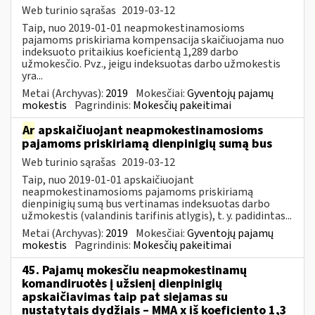
Web turinio sąrašas
2019-03-12
Taip, nuo 2019-01-01 neapmokestinamosioms
pajamoms priskiriama kompensacija skaičiuojama nuo
indeksuoto pritaikius koeficientą 1,289 darbo
užmokesčio. Pvz., jeigu indeksuotas darbo užmokestis
yra...
Metai (Archyvas):
2019
Mokesčiai:
Gyventojų pajamų
mokestis
Pagrindinis:
Mokesčių pakeitimai
Ar
apskaičiuojant neapmokestinamosioms
pajamoms priskiriamą dienpinigių sumą bus
Web turinio sąrašas
2019-03-12
Taip, nuo 2019-01-01 apskaičiuojant
neapmokestinamosioms pajamoms priskiriamą
dienpinigių sumą bus vertinamas indeksuotas darbo
užmokestis (valandinis tarifinis atlygis), t. y. padidintas...
Metai (Archyvas):
2019
Mokesčiai:
Gyventojų pajamų
mokestis
Pagrindinis:
Mokesčių pakeitimai
45. Pajamų mokesčiu neapmokestinamų
komandiruotės į užsienį dienpinigių
apskaičiavimas taip pat siejamas su
nustatytais dydžiais – MMA x iš koeficiento 1,3