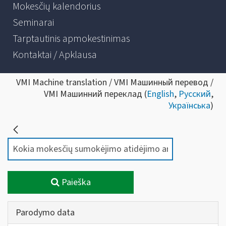
Mokesčių kalendorius
Seminarai
Tarptautinis apmokestinimas
Kontaktai / Apklausa
VMI Machine translation / VMI Машинный перевод /
VMI Машинний переклад (
English
,
Русский
,
Українська
)
Paieška
Parodymo data