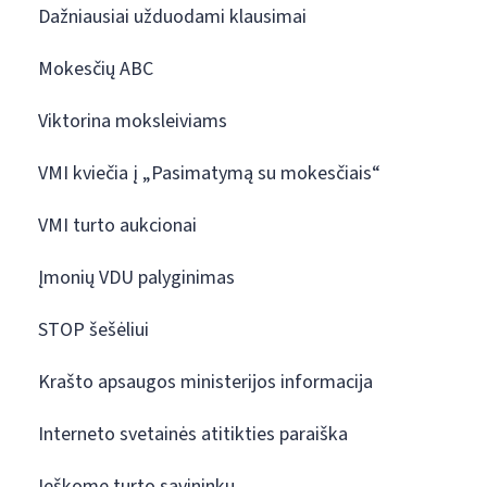
Dažniausiai užduodami klausimai
Mokesčių ABC
Viktorina moksleiviams
VMI kviečia į „Pasimatymą su mokesčiais“
VMI turto aukcionai
Įmonių VDU palyginimas
STOP šešėliui
Krašto apsaugos ministerijos informacija
Interneto svetainės atitikties paraiška
Ieškome turto savininkų