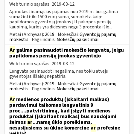
Web turinio sąrašas
2019-03-12
Apmokestinamąsias pajamas nuo 2019 m. bus galima
sumažinti: iki 1500 eurų suma, sumokėta kaip:
papildomos gyventojų įmokos į II pakopos pensijų
kaupimą, kurios yra didesnės negu 3 procentai šio...
Metai (Archyvas):
2019
Mokesčiai:
Gyventojų pajamų
mokestis
Pagrindinis:
Mokesčių pakeitimai
Ar
galima pasinaudoti mokesčio lengvata, jeigu
papildomas pensijų įmokas gyventojo
Web turinio sąrašas
2019-03-12
Lengvata pasinaudoti negalima, nes tokiu atveju
gyventojas išlaidų nepatiria.
Metai (Archyvas):
2019
Mokesčiai:
Gyventojų pajamų
mokestis
Pagrindinis:
Mokesčių pakeitimai
Ar
medienos produktų (įskaitant malkas)
pardavimui taikomas lengvatinis 9
proc....patvirtinimą, kad įsigyti medienos
produktai (įskaitant malkas) bus naudojami
šeimos
ar
...namų ūkio poreikiams,
nesusijusiems su ūkine komercine
ar
profesine
veikla?