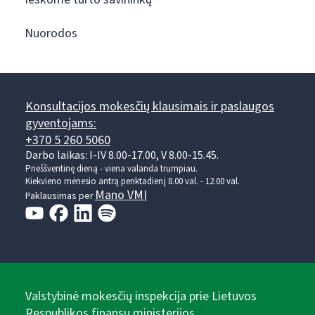
Nuorodos
Konsultacijos mokesčių klausimais ir paslaugos
gyventojams:
+370 5 260 5060
Darbo laikas: I-IV 8.00-17.00, V 8.00-15.45.
Prieššventinę dieną - viena valanda trumpiau.
Kiekvieno mėnesio antrą penktadienį 8.00 val. - 12.00 val.
Mano VMI
Paklausimas per
Valstybinė mokesčių inspekcija prie Lietuvos
Respublikos finansų ministerijos