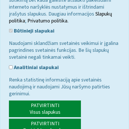
sutikimą bet kada galėsite atšaukti pakeisdami
interneto naršyklės nustatymus ir ištrindami
įrašytus slapukus. Daugiau informacijos
Slapukų
politika
;
Privatumo politika.
Būtinieji slapukai
Naudojami sklandžiam svetainės veikimui ir įgalina
pagrindines svetainės funkcijas. Be šių slapukų
svetainė negali tinkamai veikti.
Analitiniai slapukai
Renka statistinę informaciją apie svetainės
naudojimą ir naudojami Jūsų naršymo patirties
gerinimui.
PATVIRTINTI
Visus slapukus
PATVIRTINTI