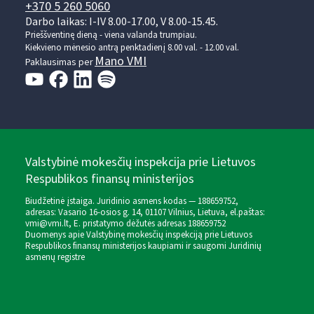
+370 5 260 5060
Darbo laikas: I-IV 8.00-17.00, V 8.00-15.45.
Prieššventinę dieną - viena valanda trumpiau.
Kiekvieno mėnesio antrą penktadienį 8.00 val. - 12.00 val.
Mano VMI
Paklausimas per
Valstybinė mokesčių inspekcija prie Lietuvos
Respublikos finansų ministerijos
Biudžetinė įstaiga. Juridinio asmens kodas — 188659752,
adresas: Vasario 16-osios g. 14, 01107 Vilnius, Lietuva, el.paštas:
vmi@vmi.lt
, E. pristatymo dėžutės adresas 188659752
Duomenys apie Valstybinę mokesčių inspekciją prie Lietuvos
Respublikos finansų ministerijos kaupiami ir saugomi Juridinių
asmenų registre