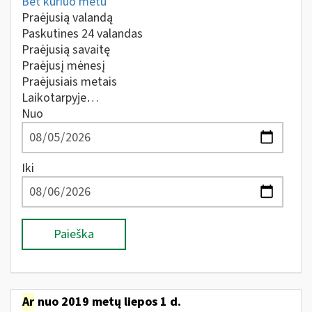
Bet kuriuo metu
Praėjusią valandą
Paskutines 24 valandas
Praėjusią savaitę
Praėjusį mėnesį
Praėjusiais metais
Laikotarpyje…
Nuo
Iki
Paieška
Ar
nuo 2019 metų liepos 1 d.