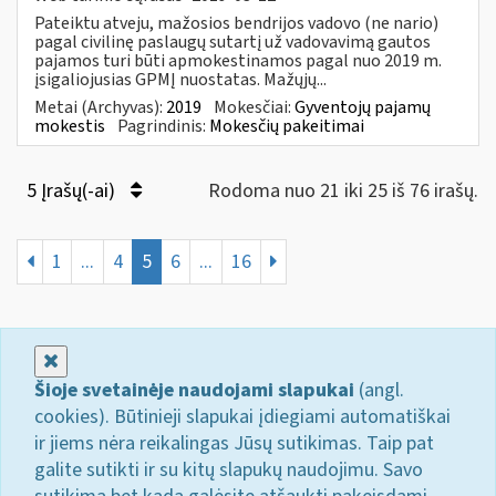
Pateiktu atveju, mažosios bendrijos vadovo (ne nario)
pagal civilinę paslaugų sutartį už vadovavimą gautos
pajamos turi būti apmokestinamos pagal nuo 2019 m.
įsigaliojusias GPMĮ nuostatas. Mažųjų...
Metai (Archyvas):
2019
Mokesčiai:
Gyventojų pajamų
mokestis
Pagrindinis:
Mokesčių pakeitimai
5 Įrašų(-ai)
Rodoma nuo 21 iki 25 iš 76 irašų.
1
...
4
5
6
...
16
Uždaryti
Šioje svetainėje naudojami slapukai
(angl.
cookies). Būtinieji slapukai įdiegiami automatiškai
ir jiems nėra reikalingas Jūsų sutikimas. Taip pat
galite sutikti ir su kitų slapukų naudojimu. Savo