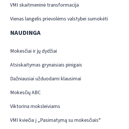
VMI skaitmeninė transformacija
Vienas langelis prievolėms valstybei sumokėti
NAUDINGA
Mokesčiai ir jų dydžiai
Atsiskaitymas grynaisiais pinigais
Dažniausiai užduodami klausimai
Mokesčių ABC
Viktorina moksleiviams
VMI kviečia į „Pasimatymą su mokesčiais“