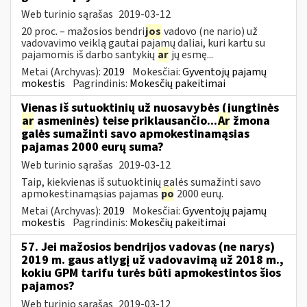
Web turinio sąrašas
2019-03-12
20 proc. – mažosios bendri
jos
vadovo (ne nario) už
vadovavimo veiklą gautai pajamų daliai, kuri kartu su
pajamomis iš darbo santykių
ar
jų esmę...
Metai (Archyvas):
2019
Mokesčiai:
Gyventojų pajamų
mokestis
Pagrindinis:
Mokesčių pakeitimai
Vienas iš sutuoktinių už nuosavybės (jungtinės
ar
asmeninės) teise priklausančio...
Ar
žmona
galės sumažinti savo apmokestinamąsias
pajamas 2000 eurų suma?
Web turinio sąrašas
2019-03-12
Taip, kiekvienas iš sutuoktinių galės sumažinti savo
apmokestinamąsias pajamas
po
2000 eurų.
Metai (Archyvas):
2019
Mokesčiai:
Gyventojų pajamų
mokestis
Pagrindinis:
Mokesčių pakeitimai
57. Jei mažosios bendrijos vadovas (ne narys)
2019 m. gaus atlygį už vadovavimą už 2018 m.,
kokiu GPM tarifu turės būti apmokestintos šios
pajamos?
Web turinio sąrašas
2019-03-12