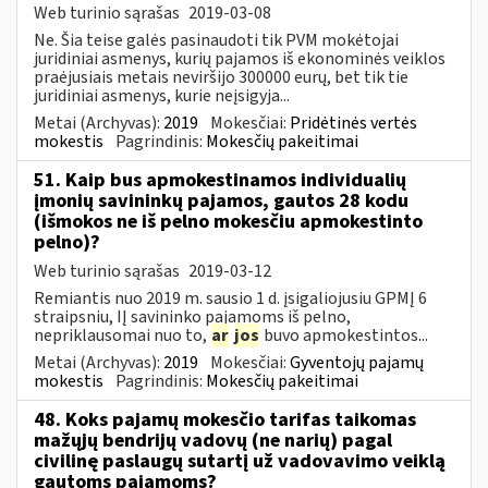
Web turinio sąrašas
2019-03-08
Ne. Šia teise galės pasinaudoti tik PVM mokėtojai
juridiniai asmenys, kurių pajamos iš ekonominės veiklos
praėjusiais metais neviršijo 300000 eurų, bet tik tie
juridiniai asmenys, kurie neįsigyja...
Metai (Archyvas):
2019
Mokesčiai:
Pridėtinės vertės
mokestis
Pagrindinis:
Mokesčių pakeitimai
51. Kaip bus apmokestinamos individualių
įmonių savininkų pajamos, gautos 28 kodu
(išmokos ne iš pelno mokesčiu apmokestinto
pelno)?
Web turinio sąrašas
2019-03-12
Remiantis nuo 2019 m. sausio 1 d. įsigaliojusiu GPMĮ 6
straipsniu, IĮ savininko pajamoms iš pelno,
nepriklausomai nuo to,
ar
jos
buvo apmokestintos...
Metai (Archyvas):
2019
Mokesčiai:
Gyventojų pajamų
mokestis
Pagrindinis:
Mokesčių pakeitimai
48. Koks pajamų mokesčio tarifas taikomas
mažųjų bendrijų vadovų (ne narių) pagal
civilinę paslaugų sutartį už vadovavimo veiklą
gautoms pajamoms?