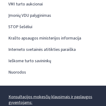
VMI turto aukcionai
Įmonių VDU palyginimas
STOP šešėliui
Krašto apsaugos ministerijos informacija
Interneto svetainės atitikties paraiška
Ieškome turto savininkų
Nuorodos
Konsultacijos mokesčių klausimais ir paslaugos
gyventojams: