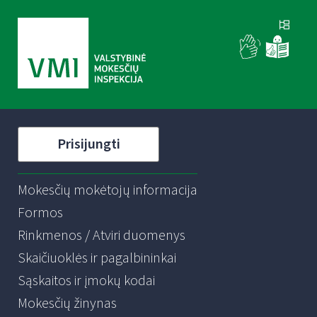
Prisijungti
Mokesčių mokėtojų informacija
Formos
Rinkmenos / Atviri duomenys
Skaičiuoklės ir pagalbininkai
Sąskaitos ir įmokų kodai
Mokesčių žinynas