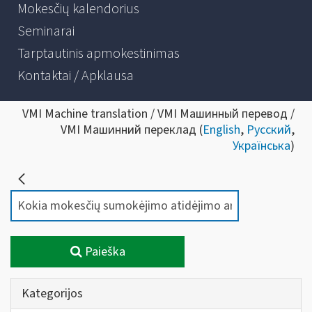
Mokesčių kalendorius
Seminarai
Tarptautinis apmokestinimas
Kontaktai / Apklausa
VMI Machine translation / VMI Машинный перевод /
VMI Машинний переклад (
English
,
Русский
,
Українська
)
Paieška
Kategorijos