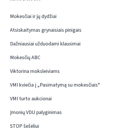
Mokesčiai ir jų dydžiai
Atsiskaitymas grynaisiais pinigais
Dažniausiai užduodami klausimai
Mokesčių ABC
Viktorina moksleiviams
VMI kviečia į „Pasimatymą su mokesčiais“
VMI turto aukcionai
Įmonių VDU palyginimas
STOP šešėliui