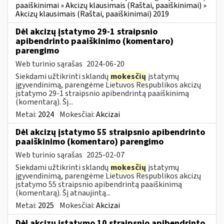
paaiškinimai » Akcizų klausimais (Raštai, paaiškinimai) »
Akcizų klausimais (Raštai, paaiškinimai) 2019
Dėl akcizų įstatymo 29-1 straipsnio
apibendrinto paaiškinimo (komentaro)
parengimo
Web turinio sąrašas
2024-06-20
Siekdami užtikrinti sklandų
mokesčių
įstatymų
įgyvendinimą, parengėme Lietuvos Respublikos akcizų
įstatymo 29-1 straipsnio apibendrintą paaiškinimą
(komentarą). Šį...
Metai:
2024
Mokesčiai:
Akcizai
Dėl akcizų įstatymo 55 straipsnio apibendrinto
paaiškinimo (komentaro) parengimo
Web turinio sąrašas
2025-02-07
Siekdami užtikrinti sklandų
mokesčių
įstatymų
įgyvendinimą, parengėme Lietuvos Respublikos akcizų
įstatymo 55 straipsnio apibendrintą paaiškinimą
(komentarą). Šį atnaujintą...
Metai:
2025
Mokesčiai:
Akcizai
Dėl akcizų įstatymo 10 straipsnio apibendrinto