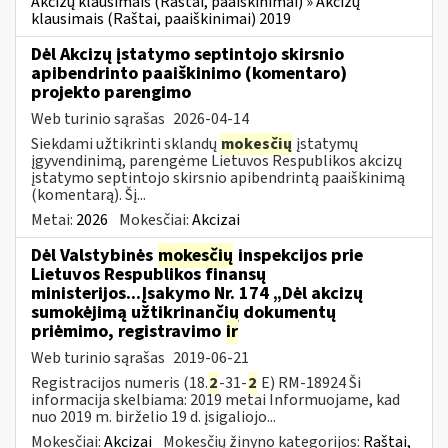
Akcizų klausimais (Raštai, paaiškinimai) » Akcizų
klausimais (Raštai, paaiškinimai) 2019
Dėl Akcizų įstatymo septintojo skirsnio
apibendrinto paaiškinimo (komentaro)
projekto parengimo
Web turinio sąrašas
2026-04-14
Siekdami užtikrinti sklandų
mokesčių
įstatymų
įgyvendinimą, parengėme Lietuvos Respublikos akcizų
įstatymo septintojo skirsnio apibendrintą paaiškinimą
(komentarą). Šį...
Metai:
2026
Mokesčiai:
Akcizai
Dėl Valstybinės
mokesčių
inspekcijos prie
Lietuvos Respublikos finansų
ministerijos...Įsakymo Nr. 174 „Dėl akcizų
sumokėjimą užtikrinančių dokumentų
priėmimo, registravimo
ir
Web turinio sąrašas
2019-06-21
Registracijos numeris (18.
2
-31-
2
E) RM-18924 Ši
informacija skelbiama: 2019 metai Informuojame, kad
nuo 2019 m. birželio 19 d. įsigaliojo...
Mokesčiai:
Akcizai
Mokesčių žinyno kategorijos:
Raštai,