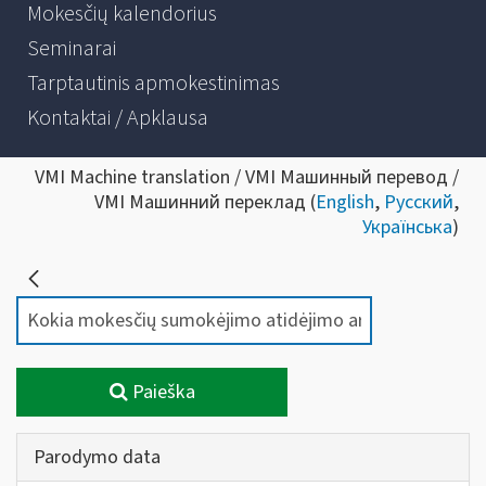
Mokesčių kalendorius
Seminarai
Tarptautinis apmokestinimas
Kontaktai / Apklausa
VMI Machine translation / VMI Машинный перевод /
VMI Машинний переклад (
English
,
Русский
,
Українська
)
Paieška
Parodymo data