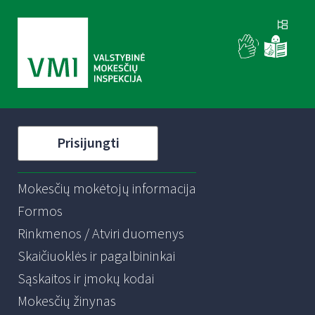
Prisijungti
Mokesčių mokėtojų informacija
Formos
Rinkmenos / Atviri duomenys
Skaičiuoklės ir pagalbininkai
Sąskaitos ir įmokų kodai
Mokesčių žinynas