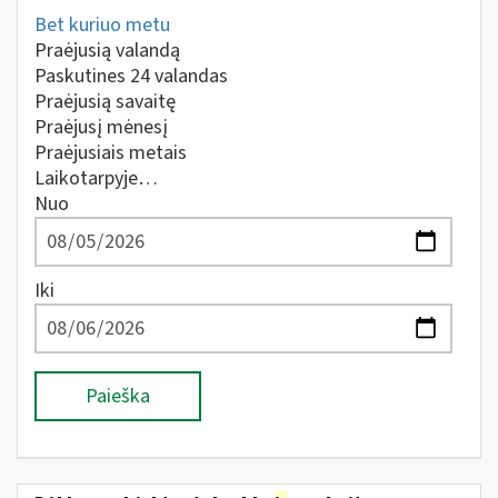
Bet kuriuo metu
Praėjusią valandą
Paskutines 24 valandas
Praėjusią savaitę
Praėjusį mėnesį
Praėjusiais metais
Laikotarpyje…
Nuo
Iki
Paieška