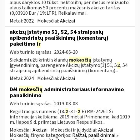
alaus daryklos 10 tūkst. hektolitrų per metus realizuoto
alaus taikomas 50 procentų mažesnis akcizo tarifas
(0,03910 Eur / 1%LTR). Reikalavimai...
Metai:
2022
Mokesčiai:
Akcizai
akcizų įstatymo 51, 52, 54 straipsnių
apibendrintų paaiškinimų (komentarų)
pakeitimo
ir
Web turinio sąrašas
2024-06-20
Siekdami užtikrinti sklandų
mokesčių
įstatymų
įgyvendinimą, parengėme Akcizų įstatymo[1] 51, 5
2
, 54
straipsnių apibendrintų paaiškinimų (komentarų)...
Metai:
2024
Mokesčiai:
Akcizai
Dėl
mokesčių
administratoriaus informavimo
panaikinimo
Web turinio sąrašas
2019-08-08
Registracijos numeris (18.
2
-31-
2
E) RM-24261 Ši
informacija skelbiama: 2019 metai Primename, kad 2019
m. liepos 9 d. priimtas Lietuvos Respublikos...
Mokesčiai:
Akcizai
Mokesčiai ir jų dydžiai:
Akcizai
Mokesčių žinyno kategorijos:
Raštai, paaiškinimai »