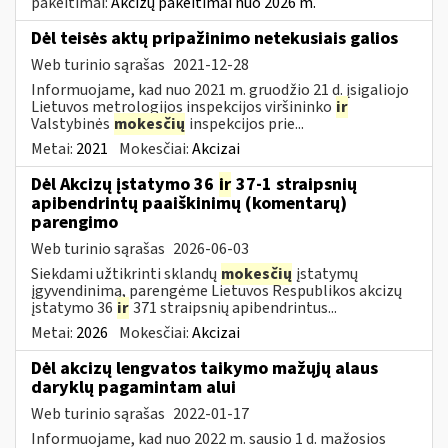
pakeitimai:
Akcizų pakeitimai nuo 2026 m.
Dėl teisės aktų pripažinimo netekusiais galios
Web turinio sąrašas
2021-12-28
Informuojame, kad nuo 2021 m. gruodžio 21 d. įsigaliojo
Lietuvos metrologijos inspekcijos viršininko
ir
Valstybinės
mokesčių
inspekcijos prie...
Metai:
2021
Mokesčiai:
Akcizai
Dėl Akcizų įstatymo 36
ir
37-1 straipsnių
apibendrintų paaiškinimų (komentarų)
parengimo
Web turinio sąrašas
2026-06-03
Siekdami užtikrinti sklandų
mokesčių
įstatymų
įgyvendinimą, parengėme Lietuvos Respublikos akcizų
įstatymo 36
ir
371 straipsnių apibendrintus...
Metai:
2026
Mokesčiai:
Akcizai
Dėl akcizų lengvatos taikymo mažųjų alaus
daryklų pagamintam alui
Web turinio sąrašas
2022-01-17
Informuojame, kad nuo 2022 m. sausio 1 d. mažosios