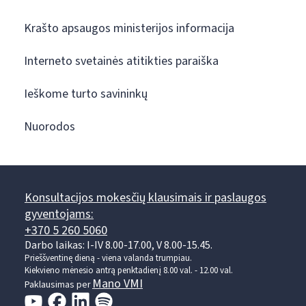
Krašto apsaugos ministerijos informacija
Interneto svetainės atitikties paraiška
Ieškome turto savininkų
Nuorodos
Konsultacijos mokesčių klausimais ir paslaugos
gyventojams:
+370 5 260 5060
Darbo laikas: I-IV 8.00-17.00, V 8.00-15.45.
Prieššventinę dieną - viena valanda trumpiau.
Kiekvieno mėnesio antrą penktadienį 8.00 val. - 12.00 val.
Mano VMI
Paklausimas per