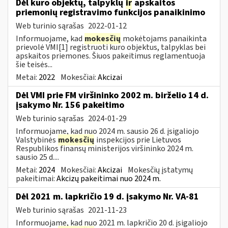
Dėl kuro objektų, talpyklų
ir
apskaitos
priemonių registravimo funkcijos panaikinimo
Web turinio sąrašas
2022-01-12
Informuojame, kad
mokesčių
mokėtojams panaikinta
prievolė VMI[1] registruoti kuro objektus, talpyklas bei
apskaitos priemones. Šiuos pakeitimus reglamentuoja
šie teisės...
Metai:
2022
Mokesčiai:
Akcizai
Dėl VMI prie FM viršininko 2002 m. birželio 14 d.
įsakymo Nr. 156 pakeitimo
Web turinio sąrašas
2024-01-29
Informuojame, kad nuo 2024 m. sausio 26 d. įsigaliojo
Valstybinės
mokesčių
inspekcijos prie Lietuvos
Respublikos finansų ministerijos viršininko 2024 m.
sausio 25 d....
Metai:
2024
Mokesčiai:
Akcizai
Mokesčių įstatymų
pakeitimai:
Akcizų pakeitimai nuo 2024 m.
Dėl 2021 m. lapkričio 19 d. įsakymo Nr. VA-81
Web turinio sąrašas
2021-11-23
Informuojame, kad nuo 2021 m. lapkričio 20 d. įsigaliojo