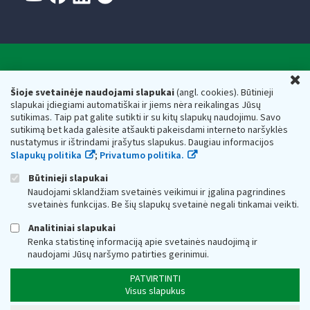
Valstybinė mokesčių inspekcija prie Lietuvos
U
Respublikos finansų ministerijos
Šioje svetainėje naudojami slapukai
(angl. cookies). Būtinieji
slapukai įdiegiami automatiškai ir jiems nėra reikalingas Jūsų
Biudžetinė įstaiga. Juridinio asmens kodas — 188659752,
sutikimas. Taip pat galite sutikti ir su kitų slapukų naudojimu. Savo
adresas: Vasario 16-osios g. 14, 01107 Vilnius, Lietuva, el.paštas:
sutikimą bet kada galėsite atšaukti pakeisdami interneto naršyklės
vmi@vmi.lt
, E. pristatymo dėžutės adresas 188659752
nustatymus ir ištrindami įrašytus slapukus. Daugiau informacijos
Duomenys apie Valstybinę mokesčių inspekciją prie Lietuvos
Slapukų politika
;
Privatumo politika.
Respublikos finansų ministerijos kaupiami ir saugomi Juridinių
asmenų registre
Būtinieji slapukai
Naudojami sklandžiam svetainės veikimui ir įgalina pagrindines
svetainės funkcijas. Be šių slapukų svetainė negali tinkamai veikti.
Analitiniai slapukai
Renka statistinę informaciją apie svetainės naudojimą ir
naudojami Jūsų naršymo patirties gerinimui.
PATVIRTINTI
Visus slapukus