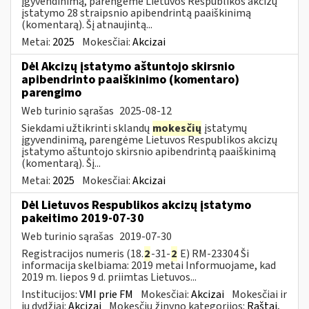
įgyvendinimą, parengėme Lietuvos Respublikos akcizų
įstatymo 28 straipsnio apibendrintą paaiškinimą
(komentarą). Šį atnaujintą...
Metai:
2025
Mokesčiai:
Akcizai
Dėl Akcizų įstatymo aštuntojo skirsnio
apibendrinto paaiškinimo (komentaro)
parengimo
Web turinio sąrašas
2025-08-12
Siekdami užtikrinti sklandų
mokesčių
įstatymų
įgyvendinimą, parengėme Lietuvos Respublikos akcizų
įstatymo aštuntojo skirsnio apibendrintą paaiškinimą
(komentarą). Šį...
Metai:
2025
Mokesčiai:
Akcizai
Dėl Lietuvos Respublikos akcizų įstatymo
pakeitimo 2019-07-30
Web turinio sąrašas
2019-07-30
Registracijos numeris (18.
2
-31-
2
E) RM-23304 Ši
informacija skelbiama: 2019 metai Informuojame, kad
2019 m. liepos 9 d. priimtas Lietuvos...
Institucijos:
VMI prie FM
Mokesčiai:
Akcizai
Mokesčiai ir
jų dydžiai:
Akcizai
Mokesčių žinyno kategorijos:
Raštai,