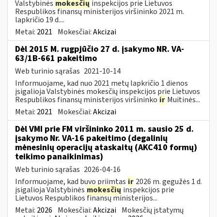
Valstybinės
mokesčių
inspekcijos prie Lietuvos
Respublikos finansų ministerijos viršininko 2021 m.
lapkričio 19 d....
Metai:
2021
Mokesčiai:
Akcizai
Dėl 2015 M. rugpjūčio 27 d. įsakymo NR. VA-
63/1B-661 pakeitimo
Web turinio sąrašas
2021-10-14
Informuojame, kad nuo 2021 metų lapkričio 1 dienos
įsigalioja Valstybinės mokesčių inspekcijos prie Lietuvos
Respublikos finansų ministerijos viršininko
ir
Muitinės...
Metai:
2021
Mokesčiai:
Akcizai
Dėl VMI prie FM viršininko 2011 m. sausio 25 d.
įsakymo Nr. VA-16 pakeitimo (degalinių
mėnesinių operacijų ataskaitų (AKC410 formų)
teikimo panaikinimas)
Web turinio sąrašas
2026-04-16
Informuojame, kad buvo priimtas
ir
2026 m. gegužės 1 d.
įsigalioja Valstybinės
mokesčių
inspekcijos prie
Lietuvos Respublikos finansų ministerijos...
Metai:
2026
Mokesčiai:
Akcizai
Mokesčių įstatymų