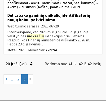
paaiškinimai » Akcizų klausimais (Raštai, paaiškinimai) »
Akcizų klausimais (Raštai, paaiškinimai) 2019
Dėl tabako gaminių unikalių identifikatorių
naujų kainų patvirtinimo
Web turinio sąrašas
2026-07-29
Informuojame, kad 2026 m. rugpjūčio 1 d. įsigalioja
Valstybinės
mokesčių
inspekcijos prie Lietuvos
Respublikos finansų ministerijos viršininko 2026 m.
liepos 23 d. įsakymas...
Metai:
2026
Mokesčiai:
Akcizai
20 Įrašų(-ai)
Rodoma nuo 41 iki 42 iš 42 irašų.
1
2
3