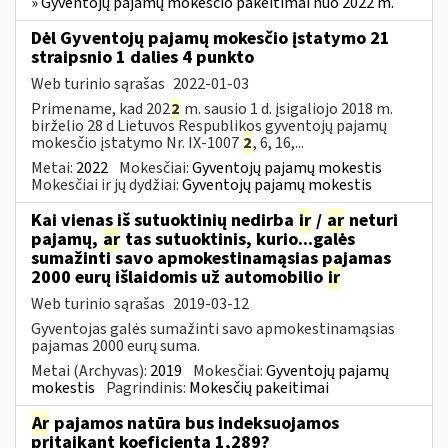
» Gyventojų pajamų mokesčio pakeitimai nuo 2022 m.
Dėl Gyventojų pajamų mokesčio įstatymo 21
straipsnio 1 dalies 4 punkto
Web turinio sąrašas
2022-01-03
Primename, kad 202
2
m. sausio 1 d. įsigaliojo 2018 m.
birželio 28 d Lietuvos Respublikos gyventojų pajamų
mokesčio įstatymo Nr. IX-1007
2
, 6, 16,...
Metai:
2022
Mokesčiai:
Gyventojų pajamų mokestis
Mokesčiai ir jų dydžiai:
Gyventojų pajamų mokestis
Kai vienas iš sutuoktinių nedirba
ir
/
ar
neturi
pajamų,
ar
tas sutuoktinis, kurio...galės
sumažinti savo apmokestinamąsias pajamas
2000 eurų išlaidomis už automobilio
ir
Web turinio sąrašas
2019-03-12
Gyventojas galės sumažinti savo apmokestinamąsias
pajamas 2000 eurų suma.
Metai (Archyvas):
2019
Mokesčiai:
Gyventojų pajamų
mokestis
Pagrindinis:
Mokesčių pakeitimai
Ar
pajamos natūra bus indeksuojamos
pritaikant koeficientą 1,289?