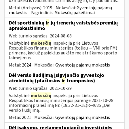
užmokestis (valandinis tarifinis atlygis), t. y. padidintas...
Metai (Archyvas):
2019
Mokesčiai:
Gyventojų pajamų
mokestis
Pagrindinis:
Mokesčių pakeitimai
Dėl sportininkų
ir
jų trenerių valstybės premijų
apmokestinimo
Web turinio sąrašas
2024-08-08
Valstybinė
mokesčių
inspekcija prie Lietuvos
Respublikos finansų ministerijos (toliau — VMI prie FM)
primena, kad už pasiektus aukšto meistriškumo sporto
laimėjimus...
Metai:
2024
Mokesčiai:
Gyventojų pajamų mokestis
Dėl verslo liudijimą įsigyjančio gyventojo
atmintinių (plačiosios
ir
trumposios)
Web turinio sąrašas
2021-10-29
Valstybinė
mokesčių
inspekcija prie Lietuvos
Respublikos finansų ministerijos parengė 2021-10-28
informacinį pranešimą Nr. (18.32-31-1E)R-4685 „Dėl
verslo liudijimą...
Metai:
2021
Mokesčiai:
Gyventojų pajamų mokestis
Dėl įsakymo, reglamentuojančio investicinės