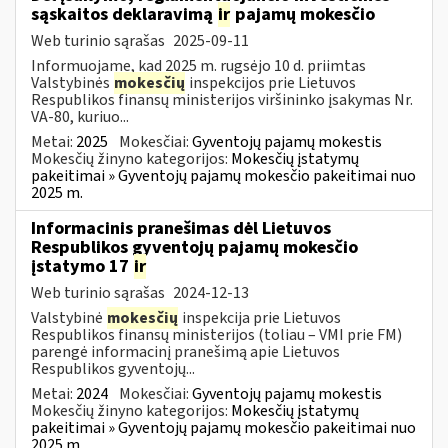
sąskaitos deklaravimą
ir
pajamų mokesčio
Web turinio sąrašas
2025-09-11
Informuojame, kad 2025 m. rugsėjo 10 d. priimtas
Valstybinės
mokesčių
inspekcijos prie Lietuvos
Respublikos finansų ministerijos viršininko įsakymas Nr.
VA-80, kuriuo...
Metai:
2025
Mokesčiai:
Gyventojų pajamų mokestis
Mokesčių žinyno kategorijos:
Mokesčių įstatymų
pakeitimai » Gyventojų pajamų mokesčio pakeitimai nuo
2025 m.
Informacinis pranešimas dėl Lietuvos
Respublikos gyventojų pajamų mokesčio
įstatymo 17
ir
Web turinio sąrašas
2024-12-13
Valstybinė
mokesčių
inspekcija prie Lietuvos
Respublikos finansų ministerijos (toliau – VMI prie FM)
parengė informacinį pranešimą apie Lietuvos
Respublikos gyventojų...
Metai:
2024
Mokesčiai:
Gyventojų pajamų mokestis
Mokesčių žinyno kategorijos:
Mokesčių įstatymų
pakeitimai » Gyventojų pajamų mokesčio pakeitimai nuo
2025 m.