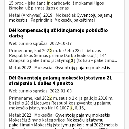
15 proc. - įskaitant
ir
darbdavio išmokamai ligos
išmokai už pirmas ligos dienas
Metai (Archyvas):
2019
Mokesčiai:
Gyventojų pajamų
mokestis
Pagrindinis:
Mokesčių pakeitimai
Dėl kompensacijų už kilnojamojo pobūdžio
darbą
Web turinio sąrašas
2022-10-17
Primename, kad 202
2
m. birželio 28 d. Lietuvos
Respublikos Seimas priėmė Darbo kodekso[1] 144
straipsnio pakeitimo įstatymą[
2
] (toliau – pakeitimo...
Metai:
2022
Mokesčiai:
Gyventojų pajamų mokestis
Dėl Gyventojų pajamų mokesčio įstatymo 21
straipsnio 1 dalies 4 punkto
Web turinio sąrašas
2022-01-03
Primename, kad 202
2
m. sausio 1 d. įsigaliojo 2018 m.
birželio 28 d Lietuvos Respublikos gyventojų pajamų
mokesčio įstatymo Nr. IX-1007
2
, 6, 16,...
Metai:
2022
Mokesčiai:
Gyventojų pajamų mokestis
Mokesčių žinyno kategorijos:
Mokesčių įstatymų
pakeitimai » Mokesčių įstatymų pakeitimai 2022 metais