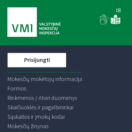
Prisijungti
Mokesčių mokėtojų informacija
Formos
Rinkmenos / Atviri duomenys
Skaičiuoklės ir pagalbininkai
Sąskaitos ir įmokų kodai
Mokesčių žinynas