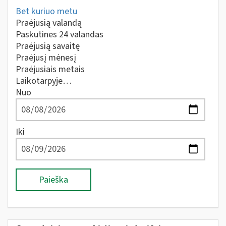
Bet kuriuo metu
Praėjusią valandą
Paskutines 24 valandas
Praėjusią savaitę
Praėjusį mėnesį
Praėjusiais metais
Laikotarpyje…
Nuo
Iki
Paieška