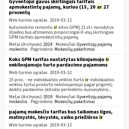
Gyventojui gavus skirtingais tarifais
apmokestintų pajamų, kuriuo (15, 20
ar
27
procentų
Web turinio sąrašas
2019-03-12
Automobilio remonto
ir
kitos GPMĮ 21 str. nurodytos
išlaidos bus atimamos proporcingai iš visų skirtingais
GPM tarifais apmokestintų pajamų.
Metai (Archyvas):
2019
Mokesčiai:
Gyventojų pajamų
mokestis
Pagrindinis:
Mokesčių pakeitimai
Koks GPM tarifas nustatytas kilnojamojo
ir
nekilnojamojo turto pardavimo pajamoms
Web turinio sąrašas
2019-03-12
15 proc. - ne individualios veiklos turto
ir
individualios
veiklos turtui priskirto nekilnojamojo pagal prigimtį
daikto pardavimo (kitokio perleidimo nuosavybėn)...
Metai (Archyvas):
2019
Mokesčiai:
Gyventojų pajamų
mokestis
Pagrindinis:
Mokesčių pakeitimai
pajamų mokesčio tarifas bus taikomas ligos,
motinystės, tėvystės, vaiko priežiūros
ir
Web turinio sąrašas
2019-03-12