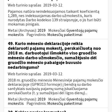
Web turinio sąrašas
2019-03-12
Pajamos natūra neindeksuojamos taikant koeficientą
1,289, nes indeksuojamas darbo užmokestis, kuris
nurodytas Darbo kodekso 139 straipsnyje, o jis turi būti
mokamas pinigais.
Metai (Archyvas):
2019
Mokesčiai:
Gyventojų pajamų
mokestis
Pagrindinis:
Mokesčių pakeitimai
49. Kurio mėnesio deklaracijoje reikia
deklaruoti pajamų mokestį, perskaičiuotą nuo
2018 m. darbuotojui išmokėto viso gruodžio
mėnesio darbo užmokesčio, sumažėjusio dėl
gruodžio mėnesio pabaigoje buvusio
nedarbingumo?
Web turinio sąrašas
2019-03-12
2018 m. gruodžio mėnesio Mėnesinėje pajamų mokesčio
deklaracijoje (GPM313 formoje) į bendrą su darbo
santykiais susijusių pajamų sumą įskaičiuojama
perskaičiuota (t. y. sumažėjusi dėl ligos dienų)...
Metai (Archyvas):
2019
Mokesčiai:
Gyventojų pajamų
mokestis
Pagrindinis:
Mokesčių pakeitimai