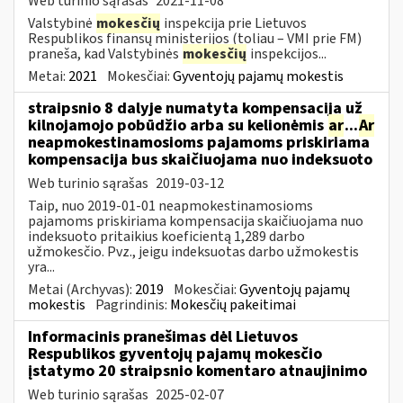
Web turinio sąrašas
2021-11-08
Valstybinė
mokesčių
inspekcija prie Lietuvos
Respublikos finansų ministerijos (toliau – VMI prie FM)
praneša, kad Valstybinės
mokesčių
inspekcijos...
Metai:
2021
Mokesčiai:
Gyventojų pajamų mokestis
straipsnio 8 dalyje numatyta kompensacija už
kilnojamojo pobūdžio arba su kelionėmis
ar
...
Ar
neapmokestinamosioms pajamoms priskiriama
kompensacija bus skaičiuojama nuo indeksuoto
Web turinio sąrašas
2019-03-12
Taip, nuo 2019-01-01 neapmokestinamosioms
pajamoms priskiriama kompensacija skaičiuojama nuo
indeksuoto pritaikius koeficientą 1,289 darbo
užmokesčio. Pvz., jeigu indeksuotas darbo užmokestis
yra...
Metai (Archyvas):
2019
Mokesčiai:
Gyventojų pajamų
mokestis
Pagrindinis:
Mokesčių pakeitimai
Informacinis pranešimas dėl Lietuvos
Respublikos gyventojų pajamų mokesčio
įstatymo 20 straipsnio komentaro atnaujinimo
Web turinio sąrašas
2025-02-07