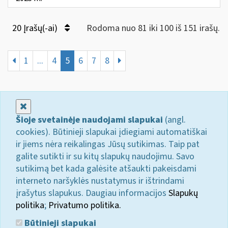
20 Įrašų(-ai)
Rodoma nuo 81 iki 100 iš 151 irašų.
1
...
4
5
6
7
8
Uždaryti
Šioje svetainėje naudojami slapukai
(angl.
cookies). Būtinieji slapukai įdiegiami automatiškai
ir jiems nėra reikalingas Jūsų sutikimas. Taip pat
galite sutikti ir su kitų slapukų naudojimu. Savo
sutikimą bet kada galėsite atšaukti pakeisdami
interneto naršyklės nustatymus ir ištrindami
įrašytus slapukus. Daugiau informacijos
Slapukų
politika
;
Privatumo politika.
Būtinieji slapukai