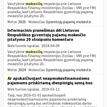
Valstybinė
mokesčių
inspekcija prie Lietuvos
Respublikos finansų ministerijos (toliau – VMI prie FM)
praneša, kad Lietuvos Respublikos gyventojų pajamų
mokesčio įstatymo 20...
Metai:
2025
Mokesčiai:
Gyventojų pajamų mokestis
Informacinis pranešimas dėl Lietuvos
Respublikos gyventojų pajamų mokesčio
įstatymo 20 straipsnio komentaro
Web turinio sąrašas
2024-04-09
Valstybinė
mokesčių
inspekcija prie Lietuvos
Respublikos finansų ministerijos (toliau – VMI prie FM)
praneša, kad Lietuvos Respublikos gyventojų pajamų
mokesčio įstatymo 20...
Metai:
2024
Mokesčiai:
Gyventojų pajamų mokestis
Ar
apskaičiuojant neapmokestinamosioms
pajamoms priskiriamą dienpinigių sumą bus
Web turinio sąrašas
2019-03-12
Taip, nuo 2019-01-01 apskaičiuojant
neapmokestinamosioms pajamoms priskiriamą
dienpinigių sumą bus vertinamas indeksuotas darbo