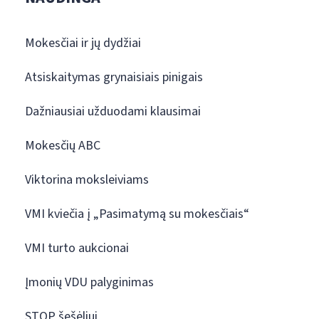
Mokesčiai ir jų dydžiai
Atsiskaitymas grynaisiais pinigais
Dažniausiai užduodami klausimai
Mokesčių ABC
Viktorina moksleiviams
VMI kviečia į „Pasimatymą su mokesčiais“
VMI turto aukcionai
Įmonių VDU palyginimas
STOP šešėliui