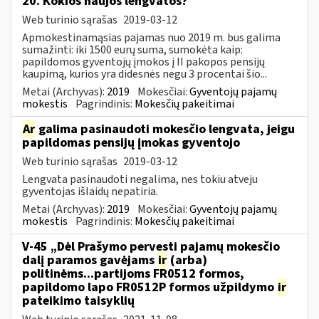
20. Kokios naujos lengvatos?
Web turinio sąrašas
2019-03-12
Apmokestinamąsias pajamas nuo 2019 m. bus galima
sumažinti: iki 1500 eurų suma, sumokėta kaip:
papildomos gyventojų įmokos į II pakopos pensijų
kaupimą, kurios yra didesnės negu 3 procentai šio...
Metai (Archyvas):
2019
Mokesčiai:
Gyventojų pajamų
mokestis
Pagrindinis:
Mokesčių pakeitimai
Ar
galima pasinaudoti mokesčio lengvata, jeigu
papildomas pensijų įmokas gyventojo
Web turinio sąrašas
2019-03-12
Lengvata pasinaudoti negalima, nes tokiu atveju
gyventojas išlaidų nepatiria.
Metai (Archyvas):
2019
Mokesčiai:
Gyventojų pajamų
mokestis
Pagrindinis:
Mokesčių pakeitimai
V-45 „Dėl Prašymo pervesti pajamų mokesčio
dalį paramos gavėjams
ir
(arba)
politinėms...partijoms FR0512 formos,
papildomo lapo FR0512P formos užpildymo
ir
pateikimo taisyklių