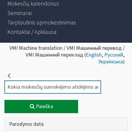
Mokesčių kalendorius
Seminarai
Tarptautinis apmokestinimas
Kontaktai / Apklausa
VMI Machine translation / VMI Машинный перевод /
VMI Машинний переклад (
English
,
Русский
,
Українська
)
Paieška
Parodymo data