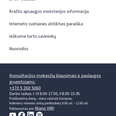
Krašto apsaugos ministerijos informacija
Interneto svetainės atitikties paraiška
Ieškome turto savininkų
Nuorodos
Konsultacijos mokesčių klausimais ir paslaugos
gyventojams:
+370 5 260 5060
Darbo laikas: I-IV 8.00-17.00, V 8.00-15.45.
Prieššventinę dieną - viena valanda trumpiau.
Kiekvieno mėnesio antrą penktadienį 8.00 val. - 12.00 val.
Mano VMI
Paklausimas per