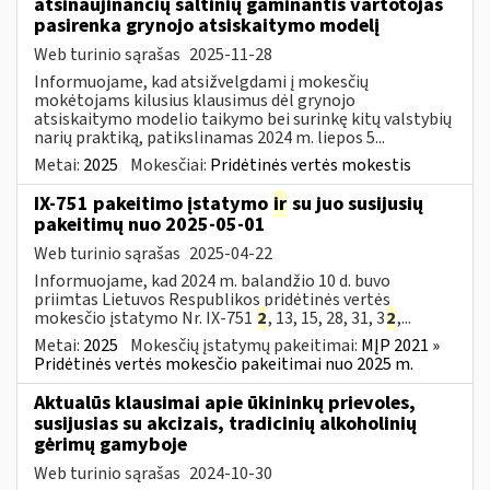
atsinaujinančių šaltinių gaminantis vartotojas
pasirenka grynojo atsiskaitymo modelį
Web turinio sąrašas
2025-11-28
Informuojame, kad atsižvelgdami į mokesčių
mokėtojams kilusius klausimus dėl grynojo
atsiskaitymo modelio taikymo bei surinkę kitų valstybių
narių praktiką, patikslinamas 2024 m. liepos 5...
Metai:
2025
Mokesčiai:
Pridėtinės vertės mokestis
IX-751 pakeitimo įstatymo
ir
su juo susijusių
pakeitimų nuo 2025-05-01
Web turinio sąrašas
2025-04-22
Informuojame, kad 2024 m. balandžio 10 d. buvo
priimtas Lietuvos Respublikos pridėtinės vertės
mokesčio įstatymo Nr. IX-751
2
, 13, 15, 28, 31, 3
2
,...
Metai:
2025
Mokesčių įstatymų pakeitimai:
MĮP 2021 »
Pridėtinės vertės mokesčio pakeitimai nuo 2025 m.
Aktualūs klausimai apie ūkininkų prievoles,
susijusias su akcizais, tradicinių alkoholinių
gėrimų gamyboje
Web turinio sąrašas
2024-10-30