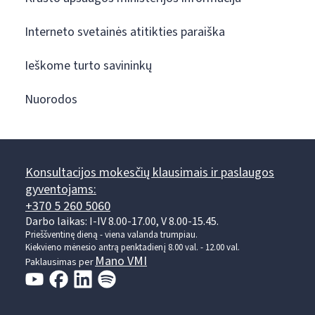
Interneto svetainės atitikties paraiška
Ieškome turto savininkų
Nuorodos
Konsultacijos mokesčių klausimais ir paslaugos
gyventojams:
+370 5 260 5060
Darbo laikas: I-IV 8.00-17.00, V 8.00-15.45.
Prieššventinę dieną - viena valanda trumpiau.
Kiekvieno mėnesio antrą penktadienį 8.00 val. - 12.00 val.
Mano VMI
Paklausimas per