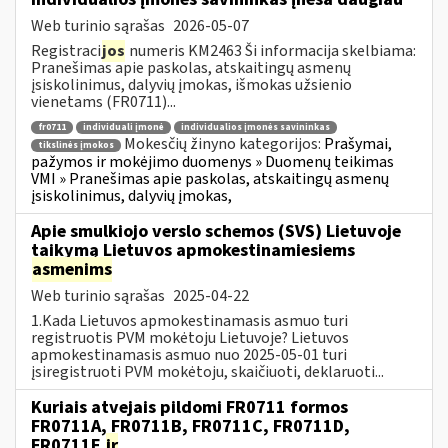
Web turinio sąrašas
2026-05-07
Registraci
jos
numeris KM2463 Ši informacija skelbiama:
Pranešimas apie paskolas, atskaitingų asmenų
įsiskolinimus, dalyvių įmokas, išmokas užsienio
vienetams (FR0711)...
fr0711
individuali įmonė
individualios įmonės savininkas
Mokesčių žinyno kategorijos:
Prašymai,
tikslinės įmokos
pažymos ir mokėjimo duomenys » Duomenų teikimas
VMI » Pranešimas apie paskolas, atskaitingų asmenų
įsiskolinimus, dalyvių įmokas,
Apie smulkiojo verslo schemos (SVS) Lietuvoje
taikymą Lietuvos apmokestinamiesiems
asmenims
Web turinio sąrašas
2025-04-22
1.Kada Lietuvos apmokestinamasis asmuo turi
registruotis PVM mokėtoju Lietuvoje? Lietuvos
apmokestinamasis asmuo nuo 2025-05-01 turi
įsiregistruoti PVM mokėtoju, skaičiuoti, deklaruoti...
Kuriais atvejais pildomi FR0711 formos
FR0711A, FR0711B, FR0711C, FR0711D,
FR0711E
ir