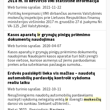
2018 m. III ketvirčio VMI statistinė informacija
Web turinio sąrašas
2021-11-22
Politikų kreipimaisi į VMI dirbančius asmenis Valstybinės
mokesčių inspekcijos prie Lietuvos Respublikos finansų
ministerijos viršininko 2017 m. gruodžio 27 d. įsakymu Nr.
VA-125 „Dėl Valstybinėje...
Kasos aparatų
ir
grynųjų pinigų priėmimo
dokumentų naudojimas
Web turinio sąrašas
2020-04-07
Kasos aparatų ir grynųjų pinigų priėmimo dokumentų
naudojimas Naudojami kasos aparatai turi būti įrengti
tose vietose, kuriose asmenys už jiems parduodamas
prekes arba suteikiamas paslaugas sumoka...
Erdvės pasislėpti lieka vis mažiau – naudotų
automobilių pardavėjų kontrolė vykdoma
realiu laiku
Web turinio sąrašas
2022-10-11
Nesąžiningiems naudotų automobilių pardavėjams
nuslėpti vykdomą nelegalią veiklą
ir
išvengti
mokesčių
darosi vis sunkiau. Siekiant užtikrinti...
Metai:
2022
Pagrindinis:
Naujiena