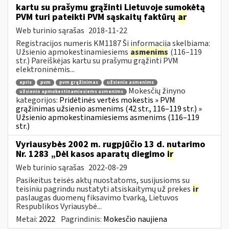
kartu su prašymu grąžinti Lietuvoje sumokėtą
PVM turi pateikti PVM sąskaitų faktūrų
ar
Web turinio sąrašas
2018-11-22
Registracijos numeris KM1187 Ši informacija skelbiama:
Užsienio apmokestinamiesiems
asmenims
(116–119
str.) Pareiškėjas kartu su prašymu grąžinti PVM
elektroninėmis...
epris
pvm
pvm grąžinimas
užsienio asmenims
Mokesčių žinyno
užsienio apmokestinamiesiems asmenims
kategorijos:
Pridėtinės vertės mokestis » PVM
grąžinimas užsienio asmenims (42 str., 116–119 str.) »
Užsienio apmokestinamiesiems asmenims (116–119
str.)
Vyriausybės 2002 m. rugpjūčio 13 d. nutarimo
Nr. 1283 „Dėl kasos aparatų diegimo
ir
Web turinio sąrašas
2022-08-29
Pasikeitus teisės aktų nuostatoms, susijusioms su
teisiniu pagrindu nustatyti atsiskaitymų už prekes
ir
paslaugas duomenų fiksavimo tvarką, Lietuvos
Respublikos Vyriausybė...
Metai:
2022
Pagrindinis:
Mokesčio naujiena