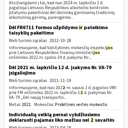
Atsižvelgdami į tai, kad nuo 2024 m. lapkričio 1 d.
įsigalioja Lietuvos Respublikos alkoholio kontrolės
įstatymo pakeitimai dėl ūkininkų gaminamų tradicinių
alkoholinių gėrimų, parengėme...
Dėl FR0711 formos užpildymo
ir
pateikimo
taisyklių pakeitimo
Web turinio sąrašas
2022-10-28
Informuojame, kad Valstybinės mokesčių inspekci
jos
prie Lietuvos Respublikos finansų ministeri
jos
viršininko 2022 m. spalio 19 d. įsakymu Nr....
Dėl 2021 m. lapkričio 12 d. įsakymo Nr. VA-79
įsigaliojimo
Web turinio sąrašas
2021-11-19
Informuojame, kad nuo 202
2
m. sausio 1 d. įsigalios VMI
prie FM viršininko 2021 m. lapkričio 1
2
d. įsakymas Nr.
VA-79 „Dėl naują transporto...
Metai:
2021
Mokesčiai:
Pridėtinės vertės mokestis
Individualią veiklą pernai vykdžiusiems
deklaruoti pajamas liko mažiau nei
2
savaitės
Web turinio sąrašas
2023-04-18