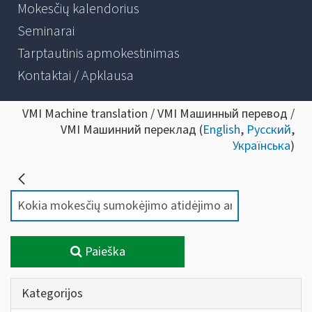
Mokesčių kalendorius
Seminarai
Tarptautinis apmokestinimas
Kontaktai / Apklausa
VMI Machine translation / VMI Машинный перевод /
VMI Машинний переклад (
English
,
Русский
,
Українська
)
Paieška
Kategorijos