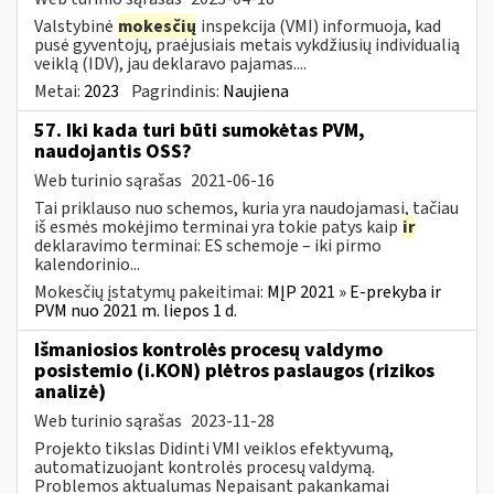
Valstybinė
mokesčių
inspekcija (VMI) informuoja, kad
pusė gyventojų, praėjusiais metais vykdžiusių individualią
veiklą (IDV), jau deklaravo pajamas....
Metai:
2023
Pagrindinis:
Naujiena
57. Iki kada turi būti sumokėtas PVM,
naudojantis OSS?
Web turinio sąrašas
2021-06-16
Tai priklauso nuo schemos, kuria yra naudojamasi, tačiau
iš esmės mokėjimo terminai yra tokie patys kaip
ir
deklaravimo terminai: ES schemoje – iki pirmo
kalendorinio...
Mokesčių įstatymų pakeitimai:
MĮP 2021 » E-prekyba ir
PVM nuo 2021 m. liepos 1 d.
Išmaniosios kontrolės procesų valdymo
posistemio (i.KON) plėtros paslaugos (rizikos
analizė)
Web turinio sąrašas
2023-11-28
Projekto tikslas Didinti VMI veiklos efektyvumą,
automatizuojant kontrolės procesų valdymą.
Problemos aktualumas Nepaisant pakankamai