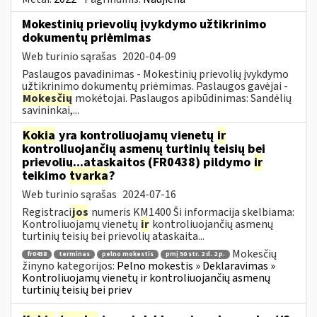
Mokestinių prievolių įvykdymo užtikrinimo
dokumentų priėmimas
Web turinio sąrašas
2020-04-09
Paslaugos pavadinimas - Mokestinių prievolių įvykdymo
užtikrinimo dokumentų priėmimas. Paslaugos gavėjai -
Mokesčių
mokėtojai. Paslaugos apibūdinimas: Sandėlių
savininkai,...
Kokia
yra kontroliuojamų vienetų
ir
kontroliuojančių asmenų turtinių teisių bei
prievolių...ataskaitos (FR0438) pildymo
ir
teikimo
tvarka
?
Web turinio sąrašas
2024-07-16
Registraci
jos
numeris KM1400 Ši informacija skelbiama:
Kontroliuojamų vienetų
ir
kontroliuojančių asmenų
turtinių teisių bei prievolių ataskaita...
Mokesčių
fr0438
terminas
pelno mokestis
pmį 50 str. 2 d. 2 p.
žinyno kategorijos:
Pelno mokestis » Deklaravimas »
Kontroliuojamų vienetų ir kontroliuojančių asmenų
turtinių teisių bei priev