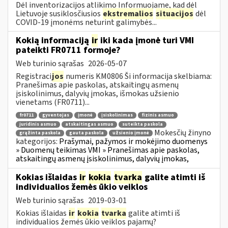
Dėl inventorizacijos atlikimo Informuojame, kad dėl
Lietuvoje susiklosčiusios
ekstremalios
situacijos
dėl
COVID-19 įmonėms neturint galimybės...
Kokią informaciją
ir
iki kada įmonė turi VMI
pateikti FR0711 formoje?
Web turinio sąrašas
2026-05-07
Registraci
jos
numeris KM0806 Ši informacija skelbiama:
Pranešimas apie paskolas, atskaitingų asmenų
įsiskolinimus, dalyvių įmokas, išmokas užsienio
vienetams (FR0711)...
fr0711
gyventojas
įmonė
įsiskolinimas
fizinis asmuo
juridinis asmuo
atskaitingas asmuo
suteikta paskola
Mokesčių žinyno
grąžinta paskola
gauta paskola
užsienio įmonė
kategorijos:
Prašymai, pažymos ir mokėjimo duomenys
» Duomenų teikimas VMI » Pranešimas apie paskolas,
atskaitingų asmenų įsiskolinimus, dalyvių įmokas,
Kokias išlaidas
ir
kokia
tvarka
galite atimti iš
individualios žemės ūkio veiklos
Web turinio sąrašas
2019-03-01
Kokias išlaidas
ir
kokia
tvarka
galite atimti iš
individualios žemės ūkio veiklos pajamų?