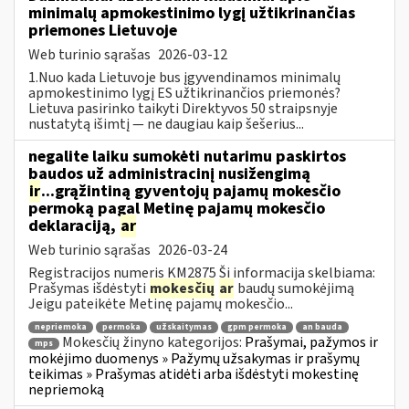
minimalų apmokestinimo lygį užtikrinančias
priemones Lietuvoje
Web turinio sąrašas
2026-03-12
1.Nuo kada Lietuvoje bus įgyvendinamos minimalų
apmokestinimo lygį ES užtikrinančios priemonės?
Lietuva pasirinko taikyti Direktyvos 50 straipsnyje
nustatytą išimtį — ne daugiau kaip šešerius...
negalite laiku sumokėti nutarimu paskirtos
baudos už administracinį nusižengimą
ir
...grąžintiną gyventojų pajamų mokesčio
permoką pagal Metinę pajamų mokesčio
deklaraciją,
ar
Web turinio sąrašas
2026-03-24
Registracijos numeris KM2875 Ši informacija skelbiama:
Prašymas išdėstyti
mokesčių
ar
baudų sumokėjimą
Jeigu pateikėte Metinę pajamų mokesčio...
nepriemoka
permoka
užskaitymas
gpm permoka
an bauda
Mokesčių žinyno kategorijos:
Prašymai, pažymos ir
mps
mokėjimo duomenys » Pažymų užsakymas ir prašymų
teikimas » Prašymas atidėti arba išdėstyti mokestinę
nepriemoką