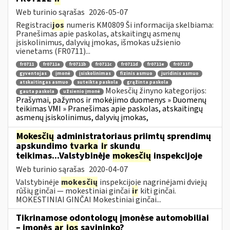
Web turinio sąrašas
2026-05-07
Registraci
jos
numeris KM0809 Ši informacija skelbiama:
Pranešimas apie paskolas, atskaitingų asmenų
įsiskolinimus, dalyvių įmokas, išmokas užsienio
vienetams (FR0711)...
fr0711
fr0711a
fr0711b
fr0711c
fr0711d
fr0711e
fr0711f
gyventojas
įmonė
įsiskolinimas
fizinis asmuo
juridinis asmuo
atskaitingas asmuo
suteikta paskola
grąžinta paskola
Mokesčių žinyno kategorijos:
gauta paskola
užsienio įmonė
Prašymai, pažymos ir mokėjimo duomenys » Duomenų
teikimas VMI » Pranešimas apie paskolas, atskaitingų
asmenų įsiskolinimus, dalyvių įmokas,
Mokesčių
administratoriaus priimtų sprendimų
apskundimo
tvarka
ir
skundų
teikimas...Valstybinėje
mokesčių
inspekcijoje
Web turinio sąrašas
2020-04-07
Valstybinėje
mokesčių
inspekcijoje nagrinėjami dviejų
rūšių ginčai — mokestiniai ginčai
ir
kiti ginčai.
MOKESTINIAI GINČAI Mokestiniai ginčai...
Tikrinamose odontologų įmonėse automobiliai
– įmonės
ar
jos
savininko?