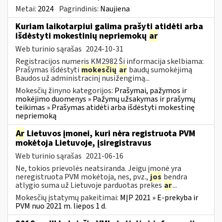
Metai:
2024
Pagrindinis:
Naujiena
Kuriam laikotarpiui galima prašyti atidėti arba
išdėstyti mokestinių nepriemokų
ar
Web turinio sąrašas
2024-10-31
Registracijos numeris KM2982 Ši informacija skelbiama:
Prašymas išdėstyti
mokesčių
ar
baudų sumokėjimą
Baudos už administracinį nusižengimą...
Mokesčių žinyno kategorijos:
Prašymai, pažymos ir
mokėjimo duomenys » Pažymų užsakymas ir prašymų
teikimas » Prašymas atidėti arba išdėstyti mokestinę
nepriemoką
Ar
Lietuvos įmonei, kuri nėra registruota PVM
mokėtoja Lietuvoje, įsiregistravus
Web turinio sąrašas
2021-06-16
Ne, tokios prievolės neatsiranda. Jeigu įmonė yra
neregistruota PVM mokėtoja, nes, pvz.,
jos
bendra
atlygio suma už Lietuvoje parduotas prekes
ar
...
Mokesčių įstatymų pakeitimai:
MĮP 2021 » E-prekyba ir
PVM nuo 2021 m. liepos 1 d.