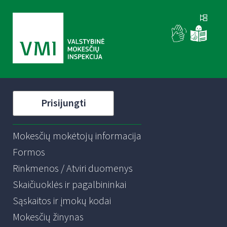
Prisijungti
Mokesčių mokėtojų informacija
Formos
Rinkmenos / Atviri duomenys
Skaičiuoklės ir pagalbininkai
Sąskaitos ir įmokų kodai
Mokesčių žinynas