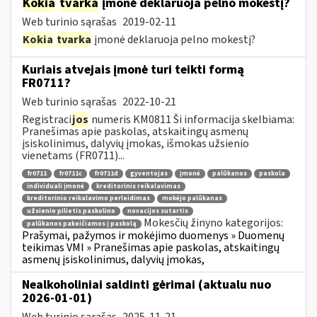
Kokia
tvarka
įmonė deklaruoja pelno mokestį?
Web turinio sąrašas
2019-02-11
Kokia
tvarka
įmonė deklaruoja pelno mokestį?
Kuriais atvejais įmonė turi teikti formą
FR0711?
Web turinio sąrašas
2022-10-21
Registraci
jos
numeris KM0811 Ši informacija skelbiama:
Pranešimas apie paskolas, atskaitingų asmenų
įsiskolinimus, dalyvių įmokas, išmokas užsienio
vienetams (FR0711)...
fr0711
fr0711c
fr0711d
gyventojas
įmonė
palūkanos
paskola
individuali įmonė
kreditorinis reikalavimas
kreditorinio reikalavimo perleidimas
mokėjo palūkanas
užsienio pilietis paskolino
novacijos sutartis
Mokesčių žinyno kategorijos:
palūkanos pakeičiamos į paskolą
Prašymai, pažymos ir mokėjimo duomenys » Duomenų
teikimas VMI » Pranešimas apie paskolas, atskaitingų
asmenų įsiskolinimus, dalyvių įmokas,
Nealkoholiniai saldinti gėrimai (aktualu nuo
2026-01-01)
Web turinio sąrašas
2025-11-21