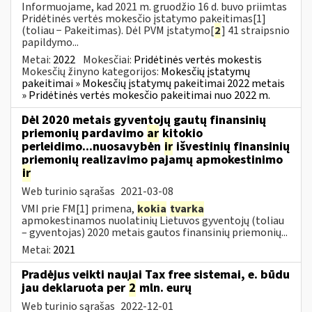
Informuojame, kad 2021 m. gruodžio 16 d. buvo priimtas
Pridėtinės vertės mokesčio įstatymo pakeitimas[1]
(toliau − Pakeitimas). Dėl PVM įstatymo[
2
] 41 straipsnio
papildymo...
Metai:
2022
Mokesčiai:
Pridėtinės vertės mokestis
Mokesčių žinyno kategorijos:
Mokesčių įstatymų
pakeitimai » Mokesčių įstatymų pakeitimai 2022 metais
» Pridėtinės vertės mokesčio pakeitimai nuo 2022 m.
Dėl 2020 metais gyventojų gautų finansinių
priemonių pardavimo
ar
kitokio
perleidimo...nuosavybėn
ir
išvestinių finansinių
priemonių realizavimo pajamų apmokestinimo
ir
Web turinio sąrašas
2021-03-08
VMI prie FM[1] primena,
kokia
tvarka
apmokestinamos nuolatinių Lietuvos gyventojų (toliau
– gyventojas) 2020 metais gautos finansinių priemonių...
Metai:
2021
Pradėjus veikti naujai Tax free sistemai, e. būdu
jau deklaruota per
2
mln. eurų
Web turinio sąrašas
2022-12-01