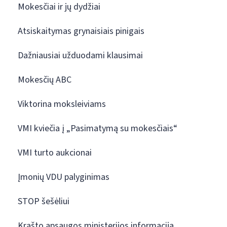
Mokesčiai ir jų dydžiai
Atsiskaitymas grynaisiais pinigais
Dažniausiai užduodami klausimai
Mokesčių ABC
Viktorina moksleiviams
VMI kviečia į „Pasimatymą su mokesčiais“
VMI turto aukcionai
Įmonių VDU palyginimas
STOP šešėliui
Krašto apsaugos ministerijos informacija