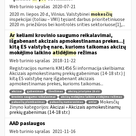
Web turinio sąrašas
2020-07-21
2020 m. liepos 20 d., Vilnius. Valstybinei
mokesčių
inspekcijai (toliau – VMI) tęsiant darbus prioritetiniuose
2020 m. priežiūros bei kontrolės srities sektoriuose[1],...
Ar
keliami krovinio saugumo reikalavimai,
išgabenant akcizais apmokestinamas prekes...į
kitą ES valstybę narę, kurioms taikomas akcizų
mokėjimo laikino
atidėjimo
režimas
Web turinio sąrašas
2018-11-22
Registracijos numeris KM1456 Ši informacija skelbiama:
Akcizais apmokestinamų prekių gabenimas (14-18 str.) Į
kitą ES valstybę narę išgabenant akcizais
apmokestinamas prekes, kurioms taikomas...
akcizai
gabenimas
išvežimas
akcizų įstatymo 15 str
krovinio saugumo reikalavimai
akcizų mokėjimo laikino atidėjimo režimas
Mokesčių
pakuočių plombavimas
pakuočių numeravimas
amlar
žinyno kategorijos:
Akcizai » Akcizais apmokestinamų
prekių gabenimas (14-18 str.)
AAD paslaugos
Web turinio sąrašas
2021-11-16