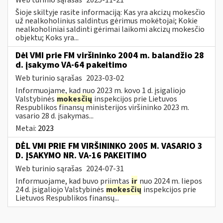
Šioje skiltyje rasite informaciją: Kas yra akcizų mokesčio
už nealkoholinius saldintus gėrimus mokėtojai; Kokie
nealkoholiniai saldinti gėrimai laikomi akcizų mokesčio
objektu; Koks yra...
Dėl VMI prie FM viršininko 2004 m. balandžio 28
d. įsakymo VA-64 pakeitimo
Web turinio sąrašas
2023-03-02
Informuojame, kad nuo 2023 m. kovo 1 d. įsigaliojo
Valstybinės
mokesčių
inspekcijos prie Lietuvos
Respublikos finansų ministerijos viršininko 2023 m.
vasario 28 d. įsakymas...
Metai:
2023
DĖL VMI PRIE FM VIRŠININKO 2005 M. VASARIO 3
D. ĮSAKYMO NR. VA-16 PAKEITIMO
Web turinio sąrašas
2024-07-31
Informuojame, kad buvo priimtas
ir
nuo 2024 m. liepos
24 d. įsigaliojo Valstybinės
mokesčių
inspekcijos prie
Lietuvos Respublikos finansų...