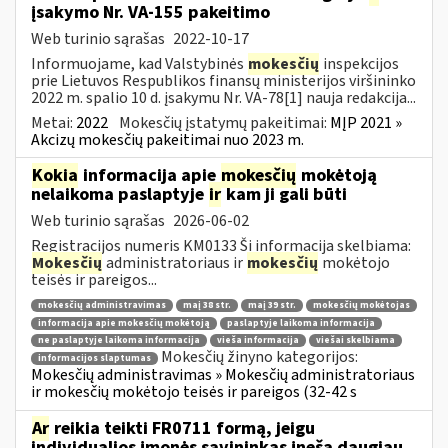
įsakymo Nr. VA-155 pakeitimo
Web turinio sąrašas
2022-10-17
Informuojame, kad Valstybinės
mokesčių
inspekcijos
prie Lietuvos Respublikos finansų ministerijos viršininko
2022 m. spalio 10 d. įsakymu Nr. VA-78[1] nauja redakcija...
Metai:
2022
Mokesčių įstatymų pakeitimai:
MĮP 2021 »
Akcizų mokesčių pakeitimai nuo 2023 m.
Kokia
informacija apie
mokesčių
mokėtoją
nelaikoma paslaptyje
ir
kam ji gali būti
Web turinio sąrašas
2026-06-02
Registracijos numeris KM0133 Ši informacija skelbiama:
Mokesčių
administratoriaus ir
mokesčių
mokėtojo
teisės ir pareigos...
mokesčių administravimas
maį 38 str.
maį 39 str.
mokesčių mokėtojas
informacija apie mokesčių mokėtoją
paslaptyje laikoma informacija
ne paslaptyje laikoma informacija
vieša informacija
viešai skelbiama
Mokesčių žinyno kategorijos:
informacijos slaptumas
Mokesčių administravimas » Mokesčių administratoriaus
ir mokesčių mokėtojo teisės ir pareigos (32-42 s
Ar
reikia teikti FR0711 formą, jeigu
individualios įmonės savininkas įneša daugiau