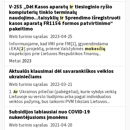
V-255 „Dėl Kasos aparatų
ir
tiesioginio ryšio
kompiuterių tinklo terminalų
naudojimo...taisyklių
ir
Sprendimo išregistruoti
kasos aparatą FR1156 formos patvirtinimo“
pakeitimo
Web turinio sąrašas
2023-04-25
Informuojame, kad VMI prie FM[1], įgyvendindama
i.EKA[
2
] projektą, priėmė Valstybinės
mokesčių
inspekcijos prie Lietuvos Respublikos finansų...
Metai:
2023
Aktualūs klausimai dėl savarankiškos veiklos
ukrainiečiams
Web turinio sąrašas
2022-03-21
1.
Ar
Ukrainos piliečiai (pabėgėliai), kurie vykdys veiklą
Lietuvoje su verslo liudijimu arba pagal individualios
veiklos pažymą, bus laikomi PVM tikslais Lietuvos...
Subsidijos labiausiai nuo COVID-19
nukentėjusioms įmonėms
Web turinio sąrašas
2021-04-20