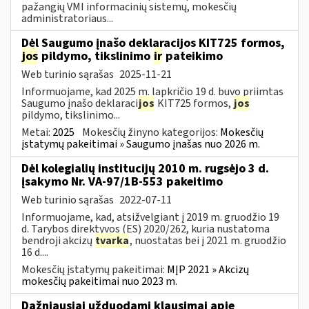
pažangių VMI informacinių sistemų, mokesčių
administratoriaus...
Dėl Saugumo įnašo deklaracijos KIT725 formos,
jos
pildymo, tikslinimo
ir
pateikimo
Web turinio sąrašas
2025-11-21
Informuojame, kad 2025 m. lapkričio 19 d. buvo priimtas
Saugumo įnašo deklaraci
jos
KIT725 formos,
jos
pildymo, tikslinimo...
Metai:
2025
Mokesčių žinyno kategorijos:
Mokesčių
įstatymų pakeitimai » Saugumo įnašas nuo 2026 m.
Dėl kolegialių institucijų 2010 m. rugsėjo 3 d.
įsakymo Nr. VA-97/1B-553 pakeitimo
Web turinio sąrašas
2022-07-11
Informuojame, kad, atsižvelgiant į 2019 m. gruodžio 19
d. Tarybos direktyvos (ES) 2020/262, kuria nustatoma
bendroji akcizų
tvarka
, nuostatas bei į 2021 m. gruodžio
16 d....
Mokesčių įstatymų pakeitimai:
MĮP 2021 » Akcizų
mokesčių pakeitimai nuo 2023 m.
Dažniausiai užduodami klausimai apie