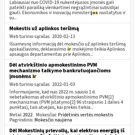
Labiausiai nuo COVID-19 nukentėjusios įmonės gali
pateikti paraišką vienkartinei negrąžintinai subsidijai
gauti. Ekonomikos ir inovacijų ministeri
jos
nustatytus ir
su...
Mokestis už aplinkos teršimą
Web turinio sąrašas
2020-02-13
Išsamesnę informaciją dėl mokesčio už aplinkos teršimą
apskaičiavimo, deklaravimo
ir
mokėjimo teikia Aplinkos
apsaugos departamentas prie Aplinkos...
Dėl atvirkštinio apmokestinimo PVM
mechanizmo taikymo bankrutuojančioms
įmonėms
ir
Web turinio sąrašas
2022-01-03
Informuojame, kad nuo 2022 m. sausio 1 d.
nebetaikomas atvirkštinio apmokestinimo PVM[1]
mechanizmas (PVM įstatymo[2] 96 straipsnio 1 dalies 4
punktas), tais atvejais, kai prekes tiekia...
Metai:
2022
Mokesčiai:
Pridėtinės vertės mokestis
Pagrindinis:
Mokesčio naujiena
Dėl Mokestinių prievolių, kai elektros energiją iš