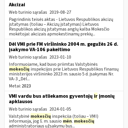
Akcizai
Web turinio sąrašas
2019-08-27
Pagrindinis teisės aktas - Lietuvos Respublikos akcizų
įstatymas (toliau – Akcizų įstatymas) Lietuvos
Respublikos akcizų įstatymas anglų kalba Mokesčio
mokėtojai: akcizais apmokestinamų prekių...
Dėl VMI prie FM viršininko 2004 m. gegužės 26 d.
įsakymo VA-106 pakeitimo
Web turinio sąrašas
2023-01-10
Informuojame, kad buvo priimtas Valstybinės
mokesčių
inspekcijos prie Lietuvos Respublikos finansų
ministerijos viršininko 2023 m. sausio 5 d. įsakymas Nr.
VA-3 „Dėl...
Metai:
2023
VMI vardu bus atliekamos gyventojų
ir
įmonių
apklausos
Web turinio sąrašas
2024-01-05
Valstybinė
mokesčių
inspekcija (toliau – VMI)
informuoja, jog š. m. sausio
mėn
.
mokesčių
administratoriaus užsakymu bus...