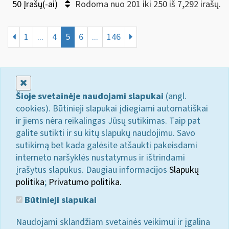
50 Įrašų(-ai)
Rodoma nuo 201 iki 250 iš 7,292 irašų.
1
...
4
5
6
...
146
Uždaryti
Šioje svetainėje naudojami slapukai
(angl.
cookies). Būtinieji slapukai įdiegiami automatiškai
ir jiems nėra reikalingas Jūsų sutikimas. Taip pat
galite sutikti ir su kitų slapukų naudojimu. Savo
sutikimą bet kada galėsite atšaukti pakeisdami
interneto naršyklės nustatymus ir ištrindami
įrašytus slapukus. Daugiau informacijos
Slapukų
politika
;
Privatumo politika.
Būtinieji slapukai
Naudojami sklandžiam svetainės veikimui ir įgalina