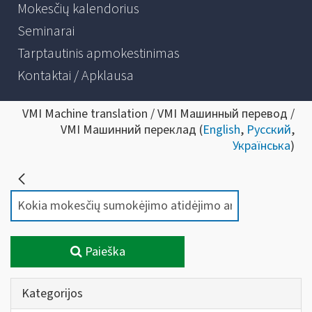
Mokesčių kalendorius
Seminarai
Tarptautinis apmokestinimas
Kontaktai / Apklausa
VMI Machine translation / VMI Машинный перевод /
VMI Машинний переклад (
English
,
Русский
,
Українська
)
Paieška
Kategorijos