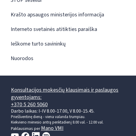
STOP šešėliui
Krašto apsaugos ministerijos informacija
Interneto svetainės atitikties paraiška
Ieškome turto savininkų
Nuorodos
Konsultacijos mokesčių klausimais ir paslaugos
gyventojams:
+370 5 260 5060
Darbo laikas: I-IV 8.00-17.00, V 8.00-15.45.
Prieššventinę dieną - viena valanda trumpiau.
Kiekvieno mėnesio antrą penktadienį 8.00 val. - 12.00 val.
Mano VMI
Paklausimas per