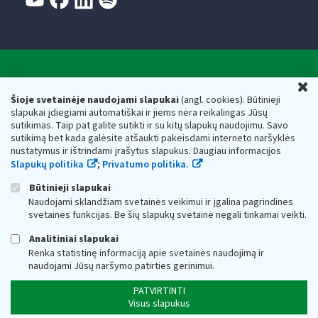
Valstybinė mokesčių inspekcija prie Lietuvos
U
Respublikos finansų ministerijos
Šioje svetainėje naudojami slapukai
(angl. cookies). Būtinieji
slapukai įdiegiami automatiškai ir jiems nėra reikalingas Jūsų
Biudžetinė įstaiga. Juridinio asmens kodas — 188659752,
sutikimas. Taip pat galite sutikti ir su kitų slapukų naudojimu. Savo
adresas: Vasario 16-osios g. 14, 01107 Vilnius, Lietuva, el.paštas:
sutikimą bet kada galėsite atšaukti pakeisdami interneto naršyklės
vmi@vmi.lt
, E. pristatymo dėžutės adresas 188659752
nustatymus ir ištrindami įrašytus slapukus. Daugiau informacijos
Duomenys apie Valstybinę mokesčių inspekciją prie Lietuvos
Slapukų politika
;
Privatumo politika.
Respublikos finansų ministerijos kaupiami ir saugomi Juridinių
asmenų registre
Būtinieji slapukai
Naudojami sklandžiam svetainės veikimui ir įgalina pagrindines
svetainės funkcijas. Be šių slapukų svetainė negali tinkamai veikti.
Analitiniai slapukai
Renka statistinę informaciją apie svetainės naudojimą ir
naudojami Jūsų naršymo patirties gerinimui.
PATVIRTINTI
Visus slapukus