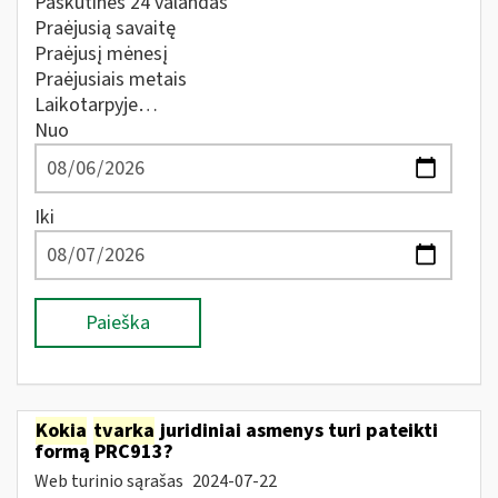
Paskutines 24 valandas
Praėjusią savaitę
Praėjusį mėnesį
Praėjusiais metais
Laikotarpyje…
Nuo
Iki
Paieška
Kokia
tvarka
juridiniai asmenys turi pateikti
formą PRC913?
Web turinio sąrašas
2024-07-22