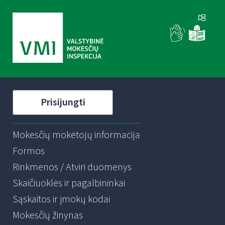
Prisijungti
Mokesčių mokėtojų informacija
Formos
Rinkmenos / Atviri duomenys
Skaičiuoklės ir pagalbininkai
Sąskaitos ir įmokų kodai
Mokesčių žinynas