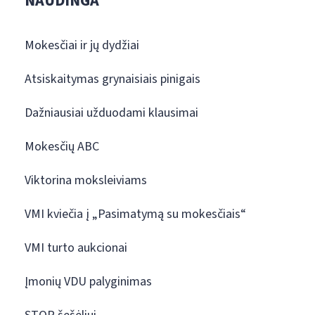
NAUDINGA
Mokesčiai ir jų dydžiai
Atsiskaitymas grynaisiais pinigais
Dažniausiai užduodami klausimai
Mokesčių ABC
Viktorina moksleiviams
VMI kviečia į „Pasimatymą su mokesčiais“
VMI turto aukcionai
Įmonių VDU palyginimas