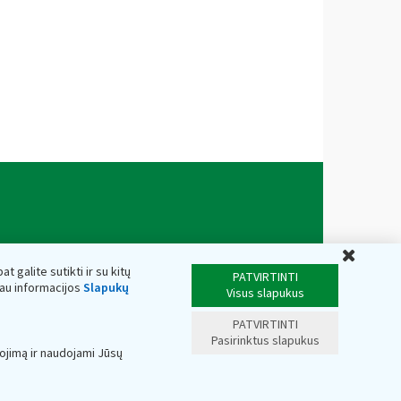
Uždar
t galite sutikti ir su kitų
PATVIRTINTI
iau informacijos
Slapukų
Visus slapukus
PATVIRTINTI
Pasirinktus slapukus
ojimą ir naudojami Jūsų