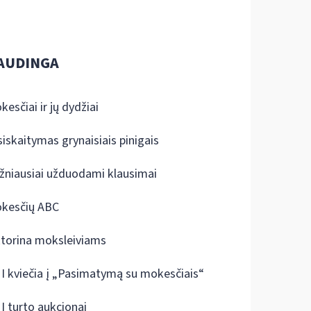
AUDINGA
kesčiai ir jų dydžiai
siskaitymas grynaisiais pinigais
žniausiai užduodami klausimai
kesčių ABC
ktorina moksleiviams
I kviečia į „Pasimatymą su mokesčiais“
I turto aukcionai