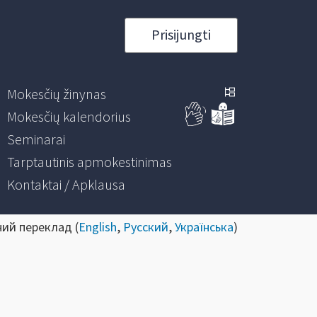
Prisijungti
Mokesčių žinynas
Mokesčių kalendorius
Seminarai
Tarptautinis apmokestinimas
Kontaktai / Apklausa
ний переклад (
English
,
Русский
,
Українська
)