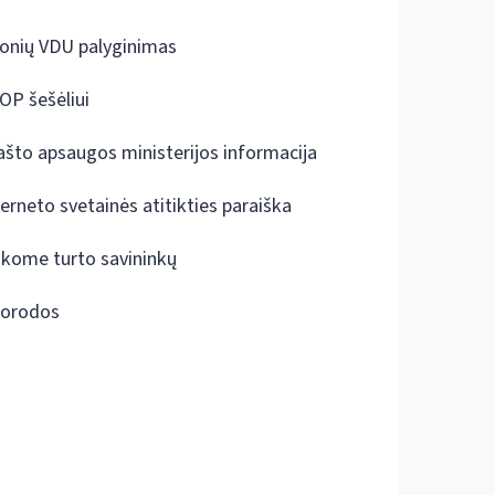
onių VDU palyginimas
OP šešėliui
ašto apsaugos ministerijos informacija
terneto svetainės atitikties paraiška
škome turto savininkų
orodos