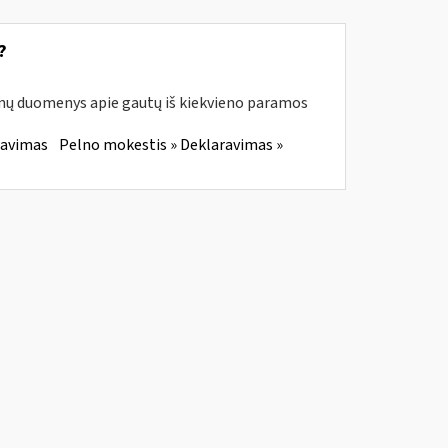
?
enų duomenys apie gautų iš kiekvieno paramos
ravimas
Pelno mokestis » Deklaravimas »