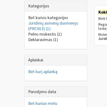
Kategorijos
Kok
Bet kurios kategorijos
Web t
Juridinių asmenų duomenys
Regis
(PRC913)
(1)
teikė
Pelno mokestis
(1)
Mokes
Juri
Deklaravimas
(1)
Aplankai
Bet kurį aplanką
Parodymo data
Bet kuriuo metu