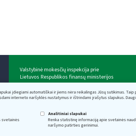
Valstybinė mokesčių inspekcija prie
Lietuvos Respublikos finansų ministerijos
Biudžetinė įstaiga. Juridinio asmens kodas — 188659752,
adresas: Vasario 16-osios g. 14, 01107 Vilnius, Lietuva,
lapukai įdiegiami automatiškai ir jiems nėra reikalingas Jūsų sutikimas. Taip pa
el.paštas:
vmi@vmi.lt
, E. pristatymo dėžutės adresas
sdami interneto naršyklės nustatymus ir ištrindami įrašytus slapukus. Daug
188659752
Duomenys apie Valstybinę mokesčių inspekciją prie
Lietuvos Respublikos finansų ministerijos kaupiami ir
Analitiniai slapukai
saugomi Juridinių asmenų registre
s svetainės
Renka statistinę informaciją apie svetainės naud
naršymo patirties gerinimui.