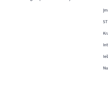
Įm
ST
Kr
In
Ie
Nu