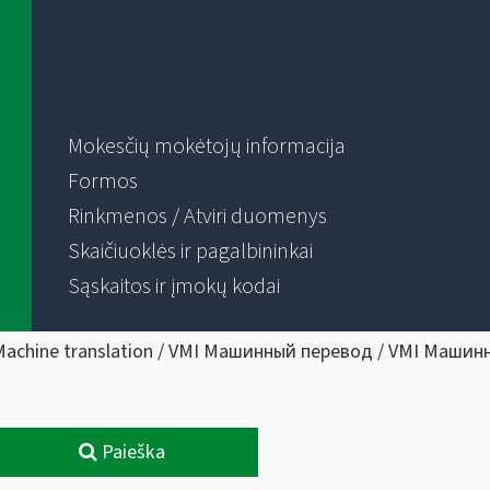
Mokesčių mokėtojų informacija
Formos
Rinkmenos / Atviri duomenys
Skaičiuoklės ir pagalbininkai
Sąskaitos ir įmokų kodai
Machine translation / VMI Машинный перевод / VMI Машин
Paieška