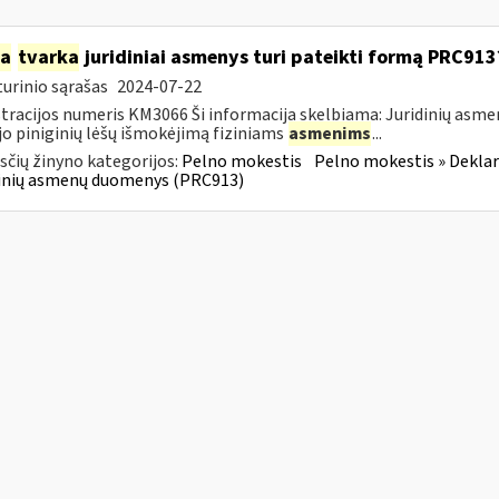
ia
tvarka
juridiniai asmenys turi pateikti formą PRC913
urinio sąrašas
2024-07-22
tracijos numeris KM3066 Ši informacija skelbiama: Juridinių asm
jo piniginių lėšų išmokėjimą fiziniams
asmenims
...
čių žinyno kategorijos:
Pelno mokestis
Pelno mokestis » Dekla
dinių asmenų duomenys (PRC913)