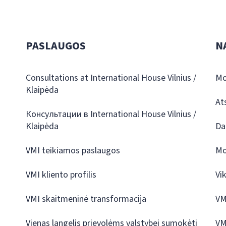
PASLAUGOS
N
Consultations at International House Vilnius /
Mo
Klaipėda
At
Консультации в International House Vilnius /
Klaipėda
Da
VMI teikiamos paslaugos
Mo
VMI kliento profilis
Vi
VMI skaitmeninė transformacija
VM
Vienas langelis prievolėms valstybei sumokėti
VM