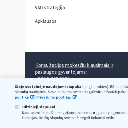
VMI strategija
Apklausos
Konsultacijos mokesčių klausimais ir
paslaugos gyventojams:
+370 5 260 5060
Darbo laikas: I-IV 8.00-17.00, V 8.00-15.45.
Šioje svetainėje naudojami slapukai
(angl. cookies). Būtinieji s
Prieššventinę dieną - viena valanda trumpiau.
slapukų naudojimu. Savo sutikimą bet kada galėsite atšaukti pakei
Kiekvieno mėnesio antrą penktadienį 8.00 val. - 12.00 val.
politika
;
Privatumo politika.
Mano VMI
Paklausimas per
Būtinieji slapukai
Naudojami sklandžiam svetainės veikimui ir įgalina pagrindine
funkcijas. Be šių slapukų svetainė negali tinkamai veikti.