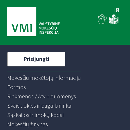
Prisijungti
Mokesčių mokėtojų informacija
Formos
Rinkmenos / Atviri duomenys
Skaičiuoklės ir pagalbininkai
Sąskaitos ir įmokų kodai
Mokesčių žinynas