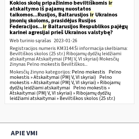
Kokios skolų pripažinimo beviltiškomis
ir
atskaitymo iš pajamų nuostatos
taikomos...Rusijos, Baltarusijos
ir
Ukrainos
įmonių skoloms, prasidėjus Rusijos
Federacijos...
ir
Baltarusijos Respublikos pajėgų
karinei agresijai prieš Ukrainos valstybę?
Web turinio sąrašas
2023-01-26
Registracijos numeris KM3144 Ši informacija skelbiama:
Beviltiškos skolos (25 str.) Ribojamų dydžių leidžiami
atskaitymai Atskaitymai (PMĮ V, VI skyriai) Mokesčių
žinynas Pelno mokestis Beviltiškos...
Mokesčių žinyno kategorijos:
Pelno mokestis
Pelno
mokestis » Atskaitymai (PMĮ V, VI skyriai)
Pelno
mokestis » Atskaitymai (PMĮ V, VI skyriai) » Ribojamų
dydžių leidžiami atskaitymai
Pelno mokestis »
Atskaitymai (PMĮ V, VI skyriai) » Ribojamų dydžių
leidžiami atskaitymai » Beviltiškos skolos (25 str.)
APIE VMI