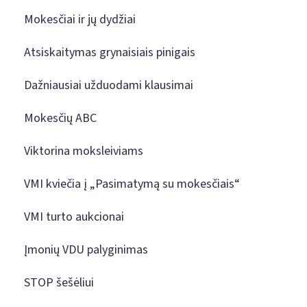
Mokesčiai ir jų dydžiai
Atsiskaitymas grynaisiais pinigais
Dažniausiai užduodami klausimai
Mokesčių ABC
Viktorina moksleiviams
VMI kviečia į „Pasimatymą su mokesčiais“
VMI turto aukcionai
Įmonių VDU palyginimas
STOP šešėliui