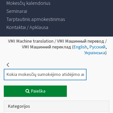
Mokesčių kalendorius
Seminarai
Tarptautinis apmokestinimas
Kontaktai / Apklausa
VMI Machine translation / VMI Машинный перевод /
VMI Машинний переклад (
English
,
Русский
,
Українська
)
Paieška
Kategorijos