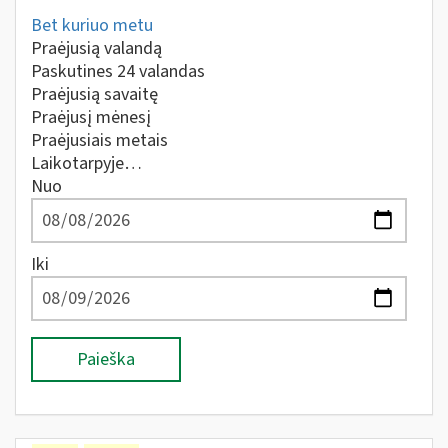
Bet kuriuo metu
Praėjusią valandą
Paskutines 24 valandas
Praėjusią savaitę
Praėjusį mėnesį
Praėjusiais metais
Laikotarpyje…
Nuo
Iki
Paieška