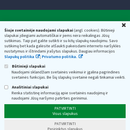
Valstybinė mokesčių inspekcija prie Lietuvos
U
Respublikos finansų ministerijos
Šioje svetainėje naudojami slapukai
(angl. cookies). Būtinieji
slapukai įdiegiami automatiškai ir jiems nėra reikalingas Jūsų
Biudžetinė įstaiga. Juridinio asmens kodas — 188659752,
sutikimas. Taip pat galite sutikti ir su kitų slapukų naudojimu. Savo
adresas: Vasario 16-osios g. 14, 01107 Vilnius, Lietuva, el.paštas:
sutikimą bet kada galėsite atšaukti pakeisdami interneto naršyklės
vmi@vmi.lt
, E. pristatymo dėžutės adresas 188659752
nustatymus ir ištrindami įrašytus slapukus. Daugiau informacijos
Duomenys apie Valstybinę mokesčių inspekciją prie Lietuvos
Slapukų politika
;
Privatumo politika.
Respublikos finansų ministerijos kaupiami ir saugomi Juridinių
asmenų registre
Būtinieji slapukai
Naudojami sklandžiam svetainės veikimui ir įgalina pagrindines
svetainės funkcijas. Be šių slapukų svetainė negali tinkamai veikti.
Analitiniai slapukai
Renka statistinę informaciją apie svetainės naudojimą ir
naudojami Jūsų naršymo patirties gerinimui.
PATVIRTINTI
Visus slapukus
PATVIRTINTI
Pasirinktus slapukus