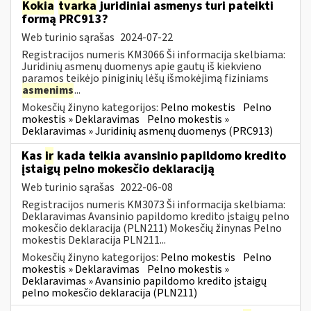
Kokia
tvarka
juridiniai asmenys turi pateikti
formą PRC913?
Web turinio sąrašas
2024-07-22
Registracijos numeris KM3066 Ši informacija skelbiama:
Juridinių asmenų duomenys apie gautų iš kiekvieno
paramos teikėjo piniginių lėšų išmokėjimą fiziniams
asmenims
...
Mokesčių žinyno kategorijos:
Pelno mokestis
Pelno
mokestis » Deklaravimas
Pelno mokestis »
Deklaravimas » Juridinių asmenų duomenys (PRC913)
Kas
ir
kada teikia avansinio papildomo kredito
įstaigų pelno mokesčio deklaraciją
Web turinio sąrašas
2022-06-08
Registracijos numeris KM3073 Ši informacija skelbiama:
Deklaravimas Avansinio papildomo kredito įstaigų pelno
mokesčio deklaracija (PLN211) Mokesčių žinynas Pelno
mokestis Deklaracija PLN211...
Mokesčių žinyno kategorijos:
Pelno mokestis
Pelno
mokestis » Deklaravimas
Pelno mokestis »
Deklaravimas » Avansinio papildomo kredito įstaigų
pelno mokesčio deklaracija (PLN211)