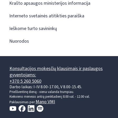
Krašto apsaugos ministerijos informacija
Interneto svetainės atitikties paraiška
Ieškome turto savininkų
Nuorodos
Konsultacijos mokesčių klausimais ir paslaugos
gyventojams:
+370 5 260 5060
Darbo laikas: I-IV 8.00-17.00, V 8.00-15.45.
Prieššventinę dieną - viena valanda trumpiau.
Kiekvieno mėnesio antrą penktadienį 8.00 val. - 12.00 val.
Mano VMI
Paklausimas per