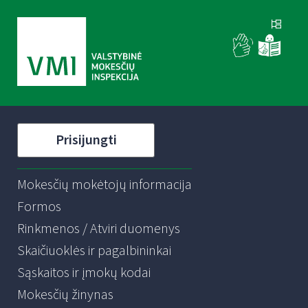
Prisijungti
Mokesčių mokėtojų informacija
Formos
Rinkmenos / Atviri duomenys
Skaičiuoklės ir pagalbininkai
Sąskaitos ir įmokų kodai
Mokesčių žinynas