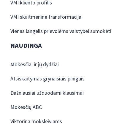
VMI kliento profilis
VMI skaitmeninė transformacija
Vienas langelis prievolėms valstybei sumokėti
NAUDINGA
Mokesčiai ir jų dydžiai
Atsiskaitymas grynaisiais pinigais
Dažniausiai užduodami klausimai
Mokesčių ABC
Viktorina moksleiviams