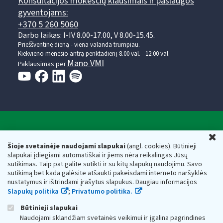
Konsultacijos mokesčių klausimais ir paslaugos
gyventojams:
+370 5 260 5060
Darbo laikas: I-IV 8.00-17.00, V 8.00-15.45.
Prieššventinę dieną - viena valanda trumpiau.
Kiekvieno mėnesio antrą penktadienį 8.00 val. - 12.00 val.
Mano VMI
Paklausimas per
Valstybinė mokesčių inspekcija prie Lietuvos
U
Respublikos finansų ministerijos
Šioje svetainėje naudojami slapukai
(angl. cookies). Būtinieji
slapukai įdiegiami automatiškai ir jiems nėra reikalingas Jūsų
Biudžetinė įstaiga. Juridinio asmens kodas — 188659752,
sutikimas. Taip pat galite sutikti ir su kitų slapukų naudojimu. Savo
adresas: Vasario 16-osios g. 14, 01107 Vilnius, Lietuva, el.paštas:
sutikimą bet kada galėsite atšaukti pakeisdami interneto naršyklės
vmi@vmi.lt
, E. pristatymo dėžutės adresas 188659752
nustatymus ir ištrindami įrašytus slapukus. Daugiau informacijos
Duomenys apie Valstybinę mokesčių inspekciją prie Lietuvos
Slapukų politika
;
Privatumo politika.
Respublikos finansų ministerijos kaupiami ir saugomi Juridinių
asmenų registre
Būtinieji slapukai
Naudojami sklandžiam svetainės veikimui ir įgalina pagrindines