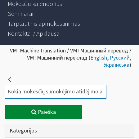
Mokesčių kalendorius
Seminarai
Tarptautinis apmokestinimas
Kontaktai / Apklausa
VMI Machine translation / VMI Машинный перевод /
VMI Машинний переклад (
English
,
Русский
,
Українська
)
Paieška
Kategorijos