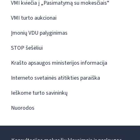
VMI kviečia į „Pasimatymą su mokesčiais“
VMI turto aukcionai
Įmonių VDU palyginimas
STOP šešėliui
Krašto apsaugos ministerijos informacija
Interneto svetainės atitikties paraiška
Ieškome turto savininkų
Nuorodos