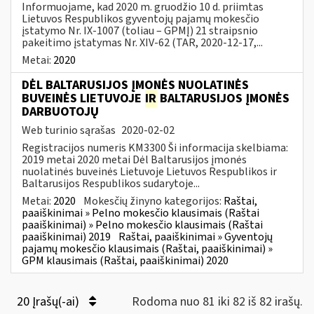
Informuojame, kad 2020 m. gruodžio 10 d. priimtas
Lietuvos Respublikos gyventojų pajamų mokesčio
įstatymo Nr. IX-1007 (toliau – GPMĮ) 21 straipsnio
pakeitimo įstatymas Nr. XIV-62 (TAR, 2020-12-17,...
Metai:
2020
DĖL BALTARUSIJOS ĮMONĖS NUOLATINĖS
BUVEINĖS LIETUVOJE
IR
BALTARUSIJOS ĮMONĖS
DARBUOTOJŲ
Web turinio sąrašas
2020-02-02
Registracijos numeris KM3300 Ši informacija skelbiama:
2019 metai 2020 metai Dėl Baltarusijos įmonės
nuolatinės buveinės Lietuvoje Lietuvos Respublikos ir
Baltarusijos Respublikos sudarytoje...
Metai:
2020
Mokesčių žinyno kategorijos:
Raštai,
paaiškinimai » Pelno mokesčio klausimais (Raštai
paaiškinimai) » Pelno mokesčio klausimais (Raštai
paaiškinimai) 2019
Raštai, paaiškinimai » Gyventojų
pajamų mokesčio klausimais (Raštai, paaiškinimai) »
GPM klausimais (Raštai, paaiškinimai) 2020
20 Įrašų(-ai)
Rodoma nuo 81 iki 82 iš 82 irašų.