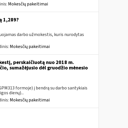
nis:
Mokesčių pakeitimai
ą 1,289?
suojamas darbo užmokestis, kuris nurodytas
inis:
Mokesčių pakeitimai
kestį, perskaičiuotą nuo 2018 m.
io, sumažėjusio dėl gruodžio mėnesio
PM313 formoje) į bendrą su darbo santykiais
gos dienų)...
inis:
Mokesčių pakeitimai