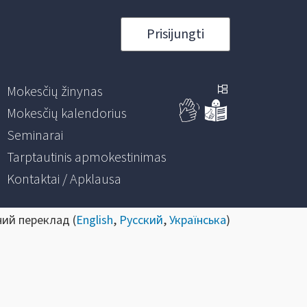
Prisijungti
Mokesčių žinynas
Mokesčių kalendorius
Seminarai
Tarptautinis apmokestinimas
Kontaktai / Apklausa
ний переклад (
English
,
Русский
,
Українська
)