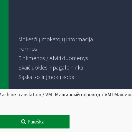
Mokesčių mokėtojų informacija
Formos
Rinkmenos / Atviri duomenys
Skaičiuoklės ir pagalbininkai
Sąskaitos ir įmokų kodai
Machine translation / VMI Машинный перевод / VMI Машин
Paieška