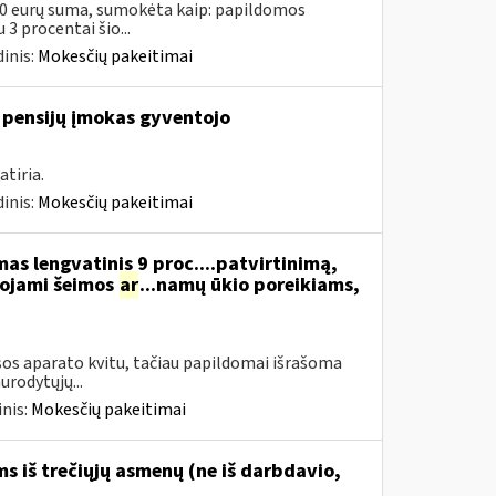
00 eurų suma, sumokėta kaip: papildomos
3 procentai šio...
inis:
Mokesčių pakeitimai
 pensijų įmokas gyventojo
tiria.
inis:
Mokesčių pakeitimai
s lengvatinis 9 proc....patvirtinimą,
dojami šeimos
ar
...namų ūkio poreikiams,
os aparato kvitu, tačiau papildomai išrašoma
urodytųjų...
nis:
Mokesčių pakeitimai
 iš trečiųjų asmenų (ne iš darbdavio,