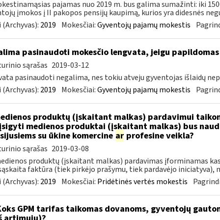
estinamąsias pajamas nuo 2019 m. bus galima sumažinti: iki 15
tojų įmokos į II pakopos pensijų kaupimą, kurios yra didesnės negu 
 (Archyvas):
2019
Mokesčiai:
Gyventojų pajamų mokestis
Pagrind
lima pasinaudoti mokesčio lengvata, jeigu papildomas
urinio sąrašas
2019-03-12
ata pasinaudoti negalima, nes tokiu atveju gyventojas išlaidų nepa
 (Archyvas):
2019
Mokesčiai:
Gyventojų pajamų mokestis
Pagrind
dienos produktų (įskaitant malkas) pardavimui taikoma
įsigyti medienos produktai (įskaitant malkas) bus nau
sijusiems su ūkine komercine
ar
profesine veikla?
urinio sąrašas
2019-03-08
edienos produktų (įskaitant malkas) pardavimas įforminamas kas
ąskaita faktūra (tiek pirkėjo prašymu, tiek pardavėjo iniciatyva), n
 (Archyvas):
2019
Mokesčiai:
Pridėtinės vertės mokestis
Pagrindi
Koks GPM tarifas taikomas dovanoms, gyventojų gautoms
iš artimųjų)?