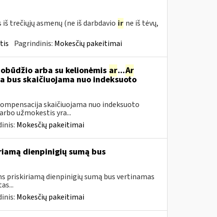
š trečiųjų asmenų (ne iš darbdavio
ir
ne iš tėvų,
tis
Pagrindinis:
Mokesčių pakeitimai
pobūdžio arba su kelionėmis
ar
...
Ar
 bus skaičiuojama nuo indeksuoto
ompensacija skaičiuojama nuo indeksuoto
arbo užmokestis yra...
inis:
Mokesčių pakeitimai
iamą dienpinigių sumą bus
 priskiriamą dienpinigių sumą bus vertinamas
as...
inis:
Mokesčių pakeitimai