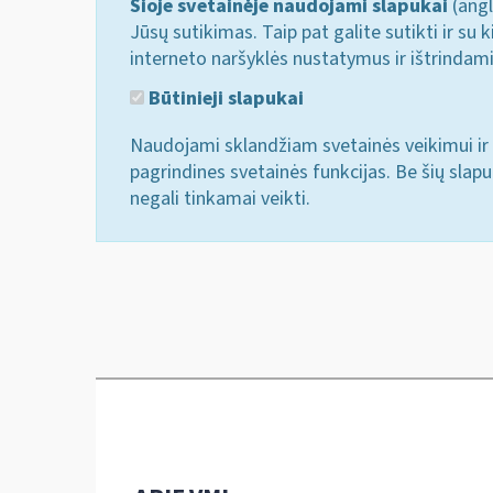
Šioje svetainėje naudojami slapukai
(angl
Jūsų sutikimas. Taip pat galite sutikti ir s
interneto naršyklės nustatymus ir ištrindam
Būtinieji slapukai
Naudojami sklandžiam svetainės veikimui ir 
pagrindines svetainės funkcijas. Be šių slap
negali tinkamai veikti.