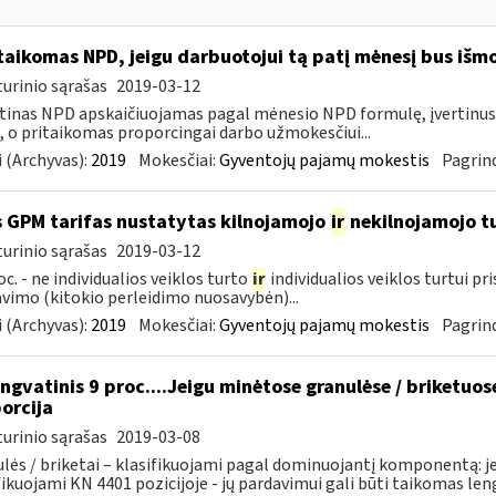
taikomas NPD, jeigu darbuotojui tą patį mėnesį bus iš
urinio sąrašas
2019-03-12
tinas NPD apskaičiuojamas pagal mėnesio NPD formulę, įvertinu
 o pritaikomas proporcingai darbo užmokesčiui...
 (Archyvas):
2019
Mokesčiai:
Gyventojų pajamų mokestis
Pagrind
 GPM tarifas nustatytas kilnojamojo
ir
nekilnojamojo 
urinio sąrašas
2019-03-12
oc. - ne individualios veiklos turto
ir
individualios veiklos turtui p
vimo (kitokio perleidimo nuosavybėn)...
 (Archyvas):
2019
Mokesčiai:
Gyventojų pajamų mokestis
Pagrind
ngvatinis 9 proc....Jeigu minėtose granulėse / briketuo
orcija
urinio sąrašas
2019-03-08
lės / briketai – klasifikuojami pagal dominuojantį komponentą: j
fikuojami KN 4401 pozicijoje - jų pardavimui gali būti taikomas lengv