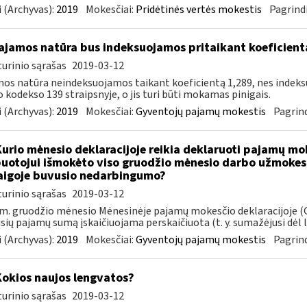
 (Archyvas):
2019
Mokesčiai:
Pridėtinės vertės mokestis
Pagrindi
jamos natūra bus indeksuojamos pritaikant koeficient
urinio sąrašas
2019-03-12
os natūra neindeksuojamos taikant koeficientą 1,289, nes indek
 kodekso 139 straipsnyje, o jis turi būti mokamas pinigais.
 (Archyvas):
2019
Mokesčiai:
Gyventojų pajamų mokestis
Pagrind
Kurio mėnesio deklaracijoje reikia deklaruoti pajamų mo
uotojui išmokėto viso gruodžio mėnesio darbo užmokesč
igoje buvusio nedarbingumo?
urinio sąrašas
2019-03-12
m. gruodžio mėnesio Mėnesinėje pajamų mokesčio deklaracijoje (G
usių pajamų sumą įskaičiuojama perskaičiuota (t. y. sumažėjusi dėl li
 (Archyvas):
2019
Mokesčiai:
Gyventojų pajamų mokestis
Pagrind
Kokios naujos lengvatos?
urinio sąrašas
2019-03-12