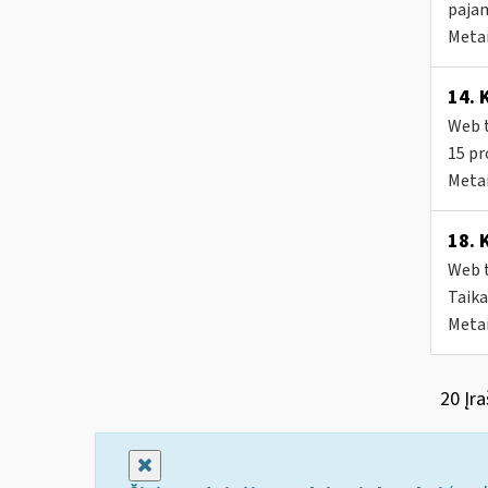
pajam
Metai
14. 
Web t
15 pr
Metai
18. 
Web t
Taika
Metai
20 Įra
Uždaryti