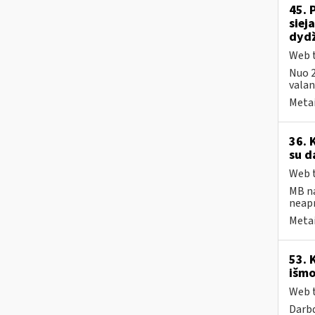
45. 
siej
dydž
Web t
Nuo 2
valand
Metai
36. 
su d
Web t
MB na
neap
Metai
53. 
išmo
Web t
Darbd