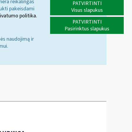
 nėra reikalingas
PATVIRTINTI
aukti pakeisdami
Visus slapukus
ivatumo politika.
PATVIRTINTI
Pasirinktus slapukus
nės naudojimą ir
mui.