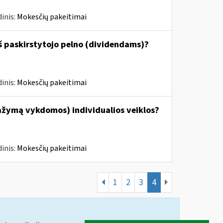
inis:
Mokesčių pakeitimai
š paskirstytojo pelno (dividendams)?
inis:
Mokesčių pakeitimai
ažymą vykdomos) individualios veiklos?
inis:
Mokesčių pakeitimai
1
2
3
4