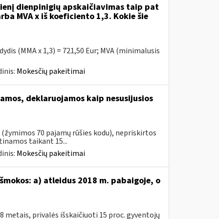
enį dienpinigių apskaičiavimas taip pat
rba MVA x iš koeficiento 1,3. Kokie šie
 dydis (MMA x 1,3) = 721,50 Eur; MVA (minimalusis
inis:
Mokesčių pakeitimai
amos, deklaruojamos kaip nesusijusios
s (žymimos 70 pajamų rūšies kodu), nepriskirtos
namos taikant 15...
inis:
Mokesčių pakeitimai
šmokos: a) atleidus 2018 m. pabaigoje, o
metais, privalės išskaičiuoti 15 proc. gyventojų