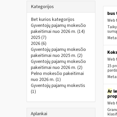
Kategorijos
bus 
Bet kurios kategorijos
Web t
Gyventojų pajamų mokesčio
Taiky
pakeitimai nuo 2026 m.
(14)
sumą,
2025
(7)
Metai
2026
(6)
Gyventojų pajamų mokesčio
Koks
pakeitimai nuo 2025 m.
(2)
Web t
Gyventojų pajamų mokesčio
15 pr
pakeitimai nuo 2026 m.
(2)
parda
Pelno mokesčio pakeitimai
Metai
nuo 2026 m.
(1)
Gyventojų pajamų mokestis
Ar
le
(1)
prop
Web t
Granu
Aplankai
klasi