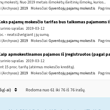
ų mokestį. Nuo 2019 metais išmokėtų išeitinių išmokų, kurios...
 (Archyvas):
2019
Mokesčiai:
Gyventojų pajamų mokestis
Pagrind
Koks pajamų mokesčio tarifas bus taikomas pajamoms i
urinio sąrašas
2019-03-12
oc. - neatsižvelgiant į jų sumą.
 (Archyvas):
2019
Mokesčiai:
Gyventojų pajamų mokestis
Pagrind
Kaip apmokestinamos pajamos iš įregistruotos (pagal p
urinio sąrašas
2019-03-12
nt 15 proc. tarifą (atėmus mokesčio kreditą).
 (Archyvas):
2019
Mokesčiai:
Gyventojų pajamų mokestis
Pagrind
šų(-ai)
Rodoma nuo 61 iki 76 iš 76 irašų.