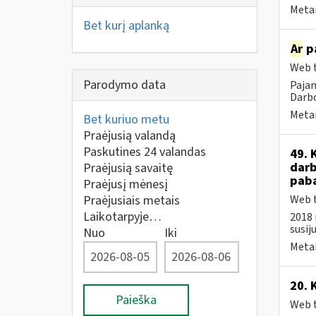
Metai
Bet kurį aplanką
Ar
pa
Web t
Parodymo data
Pajam
Darbo
Metai
Bet kuriuo metu
Praėjusią valandą
Paskutines 24 valandas
49. 
darb
Praėjusią savaitę
paba
Praėjusį mėnesį
Praėjusiais metais
Web t
Laikotarpyje…
2018 
susij
Nuo
Iki
Metai
20. 
Paieška
Web t