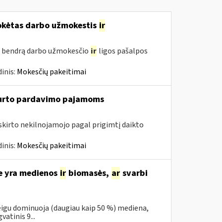
mokėtas darbo užmokestis
ir
s bendrą darbo užmokesčio
ir
ligos pašalpos
inis:
Mokesčių pakeitimai
turto pardavimo pajamoms
riskirto nekilnojamojo pagal prigimtį daikto
inis:
Mokesčių pakeitimai
se yra medienos
ir
biomasės,
ar
svarbi
eigu dominuoja (daugiau kaip 50 %) mediena,
atinis 9...