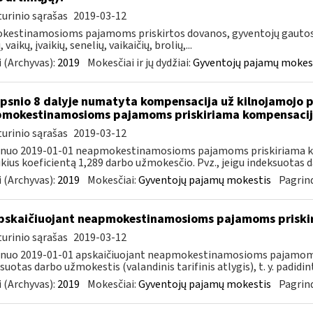
urinio sąrašas
2019-03-12
estinamosioms pajamoms priskirtos dovanos, gyventojų gautos i
, vaikų, įvaikių, senelių, vaikaičių, brolių,...
 (Archyvas):
2019
Mokesčiai ir jų dydžiai:
Gyventojų pajamų mokes
ipsnio 8 dalyje numatyta kompensacija už kilnojamojo 
mokestinamosioms pajamoms priskiriama kompensacija
urinio sąrašas
2019-03-12
, nuo 2019-01-01 neapmokestinamosioms pajamoms priskiriama k
ikius koeficientą 1,289 darbo užmokesčio. Pvz., jeigu indeksuotas d
 (Archyvas):
2019
Mokesčiai:
Gyventojų pajamų mokestis
Pagrind
skaičiuojant neapmokestinamosioms pajamoms priskir
urinio sąrašas
2019-03-12
 nuo 2019-01-01 apskaičiuojant neapmokestinamosioms pajamoms
suotas darbo užmokestis (valandinis tarifinis atlygis), t. y. padidint
 (Archyvas):
2019
Mokesčiai:
Gyventojų pajamų mokestis
Pagrind