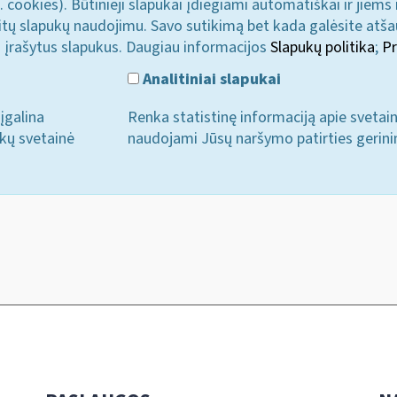
. cookies). Būtinieji slapukai įdiegiami automatiškai ir jiems
u kitų slapukų naudojimu. Savo sutikimą bet kada galėsite atš
i įrašytus slapukus. Daugiau informacijos
Slapukų politika
;
Pr
Analitiniai slapukai
įgalina
Renka statistinę informaciją apie svetai
ukų svetainė
naudojami Jūsų naršymo patirties gerini