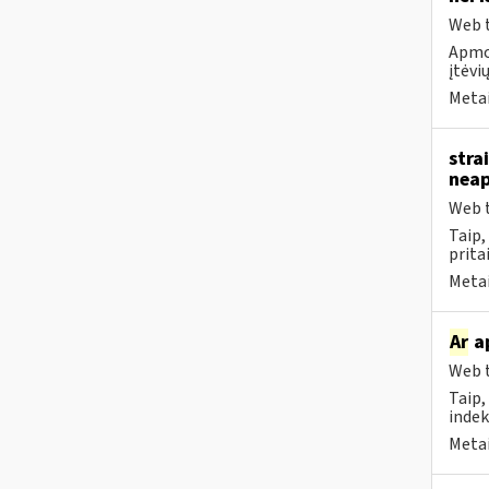
Web t
Apmok
įtėvių
Metai
stra
neap
Web t
Taip
prita
Metai
Ar
ap
Web t
Taip,
indek
Metai