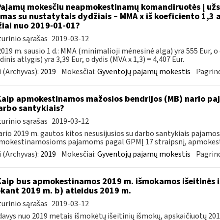
Pajamų mokesčiu neapmokestinamų komandiruotės į užsi
amas su nustatytais dydžiais – MMA x iš koeficiento 1,3 a
iai nuo 2019-01-01?
urinio sąrašas
2019-03-12
019 m. sausio 1 d.: MMA (minimalioji mėnesinė alga) yra 555 Eur, o
inis atlygis) yra 3,39 Eur, o dydis (MVA x 1,3) = 4,407 Eur.
 (Archyvas):
2019
Mokesčiai:
Gyventojų pajamų mokestis
Pagrind
Kaip apmokestinamos mažosios bendrijos (MB) nario paj
arbo santykiais?
urinio sąrašas
2019-03-12
rio 2019 m. gautos kitos nesusijusios su darbo santykiais pajamo
mokestinamosioms pajamoms pagal GPMĮ 17 straipsnį, apmokesti
 (Archyvas):
2019
Mokesčiai:
Gyventojų pajamų mokestis
Pagrind
Kaip bus apmokestinamos 2019 m. išmokamos išeitinės i
kant 2019 m. b) atleidus 2019 m.
urinio sąrašas
2019-03-12
avys nuo 2019 metais išmokėtų išeitinių išmokų, apskaičiuotų 2018 