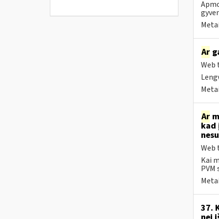
Apmok
gyven
Metai
Ar
ga
Web t
Lengv
Metai
Ar
me
kad 
nesu
Web t
Kai m
PVM s
Metai
37. 
nei 