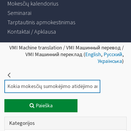
Mokesčių kalendorius
Seminarai
Tarptautinis apmokestinimas
Kontaktai / Apklausa
VMI Machine translation / VMI Машинный перевод /
VMI Машинний переклад (
English
,
Русский
,
Українська
)
Paieška
Kategorijos