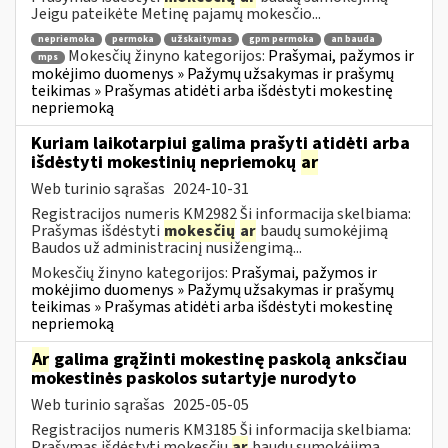
Jeigu pateikėte Metinę pajamų mokesčio...
nepriemoka
permoka
užskaitymas
gpm permoka
an bauda
Mokesčių žinyno kategorijos:
Prašymai, pažymos ir
mps
mokėjimo duomenys » Pažymų užsakymas ir prašymų
teikimas » Prašymas atidėti arba išdėstyti mokestinę
nepriemoką
Kuriam laikotarpiui galima prašyti atidėti arba
išdėstyti mokestinių nepriemokų
ar
Web turinio sąrašas
2024-10-31
Registracijos numeris KM2982 Ši informacija skelbiama:
Prašymas išdėstyti
mokesčių
ar
baudų sumokėjimą
Baudos už administracinį nusižengimą...
Mokesčių žinyno kategorijos:
Prašymai, pažymos ir
mokėjimo duomenys » Pažymų užsakymas ir prašymų
teikimas » Prašymas atidėti arba išdėstyti mokestinę
nepriemoką
Ar
galima grąžinti mokestinę paskolą anksčiau
mokestinės paskolos sutartyje nurodyto
Web turinio sąrašas
2025-05-05
Registracijos numeris KM3185 Ši informacija skelbiama:
Prašymas išdėstyti mokesčių
ar
baudų sumokėjimą