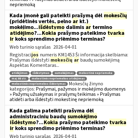
nepriemoką
Kada įmonė gali pateikti prašymą dėl
mokesčių
(pridėtinės vertės, pelno
ar
kt.)
mokėjimo...
išdėstymo
dalimis
ar
termino
atidėjimo
?...
Kokia
prašymo pateikimo
tvarka
ir
koks sprendimo priėmimo terminas?
Web turinio sąrašas
2026-04-01
Registraci
jos
numeris KM1453 Ši informacija skelbiama:
Prašymas išdėstyti
mokesčių
ar
baudų sumokėjimą
Aspektas Komentaras...
atidėjimas
išdėstymas
sumokėjimas
mokestinė nepriemoka
maį 88 str.
mokestinės nepriemokos atidėjimas
Mokesčių žinyno
mokestinės nepriemokos išdėstymas
kategorijos:
Prašymai, pažymos ir mokėjimo duomenys
» Pažymų užsakymas ir prašymų teikimas » Prašymas
atidėti arba išdėstyti mokestinę nepriemoką
Kada galima pateikti prašymą dėl
administracinių baudų
sumokėjimo
išdėstymo
?...
Kokia
prašymo pateikimo
tvarka
ir
koks sprendimo priėmimo terminas?
Web turinio sąrašas
2026-04-01