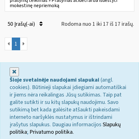
prašymų teikimas » Prašymas atidėti arba išdėstyti
mokestinę nepriemoką
50 Įrašų(-ai)
Rodoma nuo 1 iki 17 iš 17 irašų.
1
Uždaryti
Šioje svetainėje naudojami slapukai
(angl.
cookies). Būtinieji slapukai įdiegiami automatiškai
ir jiems nėra reikalingas Jūsų sutikimas. Taip pat
galite sutikti ir su kitų slapukų naudojimu. Savo
sutikimą bet kada galėsite atšaukti pakeisdami
interneto naršyklės nustatymus ir ištrindami
įrašytus slapukus. Daugiau informacijos
Slapukų
politika
;
Privatumo politika.