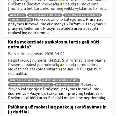
Prašymas išdėstyti mokesčių
ar
baudų sumokėjimą
Įmonė yra bet kuris ekonominę veiklą vykdantis fizinis...
viena įmonė
vienos įmonės deklaracija
mokestinė paskolos sutartis
Mokesčių žinyno kategorijos:
Prašymai,
paskolos sutartis
pažymos ir mokėjimo duomenys » Pažymų užsakymas ir
prašymų teikimas » Prašymas atidėti arba išdėstyti
mokestinę nepriemoką
Kada mokestinės paskolos sutartis gali būti
nutraukta?
Web turinio sąrašas
2026-04-02
Registracijos numeris KM3515 Ši informacija skelbiama:
Prašymas išdėstyti mokesčių
ar
baudų sumokėjimą
Mokestinės paskolos sutartis (toliau – MPS) gali būti
nutraukta,...
sutarties nutraukimas
mokestinės paskolos sutartis
Mokesčių
mokestinės paskolos nutraukimas
mps nutraukimas
žinyno kategorijos:
Prašymai, pažymos ir mokėjimo
duomenys » Pažymų užsakymas ir prašymų teikimas »
Prašymas atidėti arba išdėstyti mokestinę nepriemoką
Palūkanų už mokestinę paskolą skaičiavimas
ir
jų dydžiai