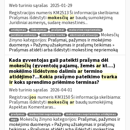
Web turinio sąrašas
2025-01-29
Registracijos numeris KM2513 Ši informacija skelbiama:
Prašymas išdėstyti
mokesčių
ar
baudų sumokėjimą
Juridiniai asmenys, sudarę mokestinės...
atidėjimas
išdėstymas
prašymai
mokestinė nepriemoka
Mokesčių
juridiniai asmenys
išdėstymo tvarka
ekstremali situacija
žinyno kategorijos:
Prašymai, pažymos ir mokėjimo
duomenys » Pažymų užsakymas ir prašymų teikimas »
Prašymas atidėti arba išdėstyti mokestinę nepriemoką
Kada gyventojas gali pateikti prašymą dėl
mokesčių
(gyventojų pajamų, žemės
ar
kt....)
mokėjimo
išdėstymo
dalimis
ar
termino
atidėjimo
?...
Kokia
prašymo pateikimo
tvarka
ir
koks sprendimo priėmimo terminas?
Web turinio sąrašas
2026-04-01
Registraci
jos
numeris KM3150 Ši informacija skelbiama:
Prašymas išdėstyti
mokesčių
ar
baudų sumokėjimą
Aspektas Komentaras...
prašymas
mokestinė nepriemoka
mokestinės nepriemokos atidėjimas
Mokesčių žinyno kategorijos:
Prašymai, pažymos ir
mps
mokėjimo duomenys » Pažymų užsakymas ir prašymų
teikimas » Prašymas atidėti arba išdėstyti mokestinę