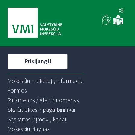
Prisijungti
Mokesčių mokėtojų informacija
Formos
Rinkmenos / Atviri duomenys
Skaičiuoklės ir pagalbininkai
Sąskaitos ir įmokų kodai
Mokesčių žinynas