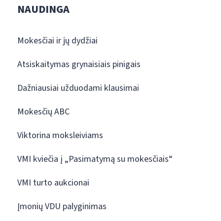
NAUDINGA
Mokesčiai ir jų dydžiai
Atsiskaitymas grynaisiais pinigais
Dažniausiai užduodami klausimai
Mokesčių ABC
Viktorina moksleiviams
VMI kviečia į „Pasimatymą su mokesčiais“
VMI turto aukcionai
Įmonių VDU palyginimas