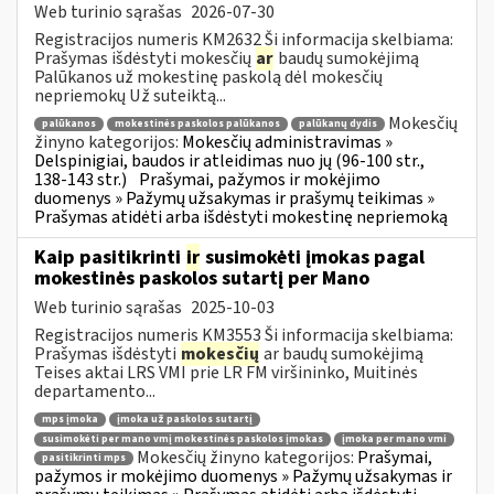
Web turinio sąrašas
2026-07-30
Registracijos numeris KM2632 Ši informacija skelbiama:
Prašymas išdėstyti mokesčių
ar
baudų sumokėjimą
Palūkanos už mokestinę paskolą dėl mokesčių
nepriemokų Už suteiktą...
Mokesčių
palūkanos
mokestinės paskolos palūkanos
palūkanų dydis
žinyno kategorijos:
Mokesčių administravimas »
Delspinigiai, baudos ir atleidimas nuo jų (96-100 str.,
138-143 str.)
Prašymai, pažymos ir mokėjimo
duomenys » Pažymų užsakymas ir prašymų teikimas »
Prašymas atidėti arba išdėstyti mokestinę nepriemoką
Kaip pasitikrinti
ir
susimokėti įmokas pagal
mokestinės paskolos sutartį per Mano
Web turinio sąrašas
2025-10-03
Registracijos numeris KM3553 Ši informacija skelbiama:
Prašymas išdėstyti
mokesčių
ar baudų sumokėjimą
Teises aktai LRS VMI prie LR FM viršininko, Muitinės
departamento...
mps įmoka
įmoka už paskolos sutartį
susimokėti per mano vmį mokestinės paskolos įmokas
įmoka per mano vmi
Mokesčių žinyno kategorijos:
Prašymai,
pasitikrinti mps
pažymos ir mokėjimo duomenys » Pažymų užsakymas ir