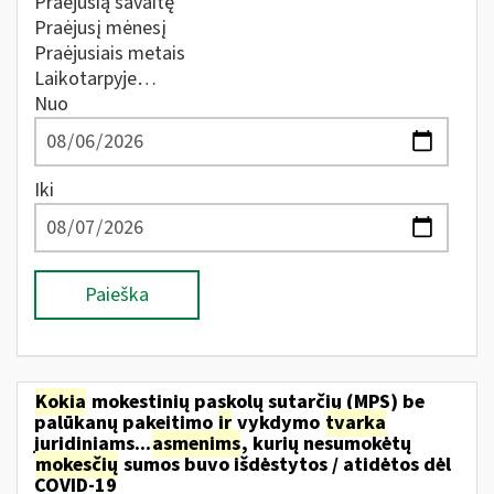
Praėjusią savaitę
Praėjusį mėnesį
Praėjusiais metais
Laikotarpyje…
Nuo
Iki
Paieška
Kokia
mokestinių paskolų sutarčių (MPS) be
palūkanų pakeitimo
ir
vykdymo
tvarka
juridiniams...
asmenims
, kurių nesumokėtų
mokesčių
sumos buvo išdėstytos / atidėtos dėl
COVID-19