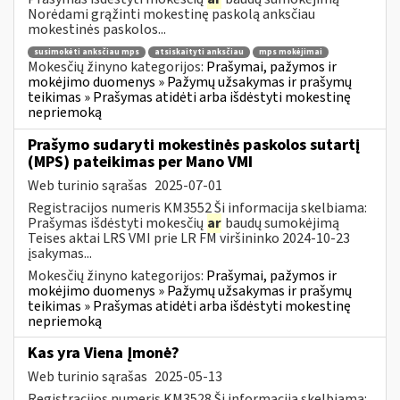
Norėdami grąžinti mokestinę paskolą anksčiau
mokestinės paskolos...
susimokėti anksčiau mps
atsiskaityti anksčiau
mps mokėjimai
Mokesčių žinyno kategorijos:
Prašymai, pažymos ir
mokėjimo duomenys » Pažymų užsakymas ir prašymų
teikimas » Prašymas atidėti arba išdėstyti mokestinę
nepriemoką
Prašymo sudaryti mokestinės paskolos sutartį
(MPS) pateikimas per Mano VMI
Web turinio sąrašas
2025-07-01
Registracijos numeris KM3552 Ši informacija skelbiama:
Prašymas išdėstyti mokesčių
ar
baudų sumokėjimą
Teises aktai LRS VMI prie LR FM viršininko 2024-10-23
įsakymas...
Mokesčių žinyno kategorijos:
Prašymai, pažymos ir
mokėjimo duomenys » Pažymų užsakymas ir prašymų
teikimas » Prašymas atidėti arba išdėstyti mokestinę
nepriemoką
Kas yra Viena Įmonė?
Web turinio sąrašas
2025-05-13
Registracijos numeris KM3528 Ši informacija skelbiama: