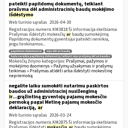
pateikti papildomų dokumentų, teikiant
prašymą dėl administracinių baudų mokėjimo
išdėstymo
Web turinio sąrašas
2026-04-30
Registracijos numeris KM3818 Ši informacija skelbiama:
Prašymas išdėstyti mokesčių
ar
baudų sumokėjimą
Papildomų dokumentų gyventojui pateikti nereikia,
jeigu tenkinamos...
papildomi dokumentai
mps dėl an baudų
kada nereikia papildomų dokumentų teikiant mps prašymą dėl an baudos
Mokesčių žinyno kategorijos:
Prašymai, pažymos ir
mokėjimo duomenys » Pažymų užsakymas ir prašymų
teikimas » Prašymas atidėti arba išdėstyti mokestinę
nepriemoką
negalite laiku sumokėti nutarimu paskirtos
baudos už administracinį nusižengimą
ir
...grąžintiną gyventojų pajamų mokesčio
permoką pagal Metinę pajamų mokesčio
deklaraciją,
ar
Web turinio sąrašas
2026-03-24
Registracijos numeris KM2875 Ši informacija skelbiama:
Prašymas išdėstyti
mokesčių
ar
baudų sumokėjimą