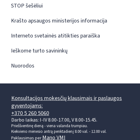
STOP šešėliui
Krašto apsaugos ministerijos informacija
Interneto svetainės atitikties paraiška
Ieškome turto savininkų
Nuorodos
Konsultacijos mokesčių klausimais ir paslaugos
gyventojams:
+370 5 260 5060
Darbo laikas: I-IV 8.00-17.00, V 8.00-15.45.
Prieššventinę dieną - viena valanda trumpiau.
Kiekvieno mėnesio antrą penktadienį 8.00 val. - 12.00 val.
Mano VMI
Paklausimas per