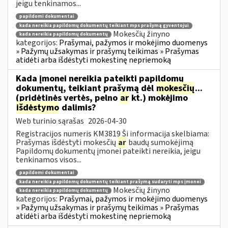
jeigu tenkinamos...
papildomi dokumentai
kada nereikia papildomų dokumentų teikiant mps prašymą gyventojui
Mokesčių žinyno
kada nereikia papildomų dokumentų
kategorijos:
Prašymai, pažymos ir mokėjimo duomenys
» Pažymų užsakymas ir prašymų teikimas » Prašymas
atidėti arba išdėstyti mokestinę nepriemoką
Kada įmonei nereikia pateikti papildomų
dokumentų, teikiant prašymą dėl
mokesčių
...
(pridėtinės vertės, pelno
ar
kt.) mokėjimo
išdėstymo
dalimis?
Web turinio sąrašas
2026-04-30
Registracijos numeris KM3819 Ši informacija skelbiama:
Prašymas išdėstyti mokesčių
ar
baudų sumokėjimą
Papildomų dokumentų įmonei pateikti nereikia, jeigu
tenkinamos visos...
papildomi dokumentai
kada nereikia papildomų dokumentų teikiant prašymą sudaryti mps įmonei
Mokesčių žinyno
kada nereikia papildomų dokumentų
kategorijos:
Prašymai, pažymos ir mokėjimo duomenys
» Pažymų užsakymas ir prašymų teikimas » Prašymas
atidėti arba išdėstyti mokestinę nepriemoką