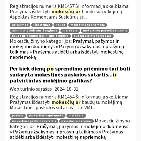
Registracijos numeris KM1457 Ši informacija skelbiama:
Prašymas išdėstyti
mokesčių
ar
baudų sumokėjimą
Aspektas Komentaras Susidūrus su...
atidėjimas
išdėstymas
nauda
mokestinė nepriemoka
administracinis nusižengimas
maį 88 str.
mokestinės paskolos sutartis
bauda už administracinį nusižengimą
supaprastintas procesas
Mokesčių žinyno kategorijos:
Prašymai, pažymos ir
mokėjimo duomenys » Pažymų užsakymas ir prašymų
teikimas » Prašymas atidėti arba išdėstyti mokestinę
nepriemoką
Per kiek dienų
po
sprendimo priėmimo turi būti
sudaryta mokestinės paskolos sutartis...
ir
patvirtintas mokėjimo grafikas?
Web turinio sąrašas
2024-10-31
Registracijos numeris KM1454 Ši informacija skelbiama:
Prašymas išdėstyti
mokesčių
ar
baudų sumokėjimą
Mokestinės paskolos sutartis – tai VMI...
paskola
mokestinė nepriemoka
maį 88 str.
Mokesčių žinyno
mokestinės paskolos sutartis
paskolos sudarymas
kategorijos:
Prašymai, pažymos ir mokėjimo duomenys
» Pažymų užsakymas ir prašymų teikimas » Prašymas
atidėti arba išdėstyti mokestinę nepriemoką