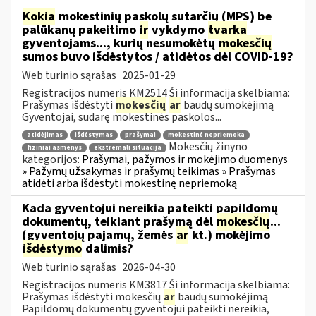
Kokia
mokestinių paskolų sutarčių (MPS) be
palūkanų pakeitimo
ir
vykdymo
tvarka
gyventojams..., kurių nesumokėtų
mokesčių
sumos buvo išdėstytos / atidėtos dėl COVID-19?
Web turinio sąrašas
2025-01-29
Registracijos numeris KM2514 Ši informacija skelbiama:
Prašymas išdėstyti
mokesčių
ar
baudų sumokėjimą
Gyventojai, sudarę mokestinės paskolos...
atidėjimas
išdėstymas
prašymai
mokestinė nepriemoka
Mokesčių žinyno
fiziniai asmenys
ekstremali situacija
kategorijos:
Prašymai, pažymos ir mokėjimo duomenys
» Pažymų užsakymas ir prašymų teikimas » Prašymas
atidėti arba išdėstyti mokestinę nepriemoką
Kada gyventojui nereikia pateikti papildomų
dokumentų, teikiant prašymą dėl
mokesčių
...
(gyventojų pajamų, žemės
ar
kt.) mokėjimo
išdėstymo
dalimis?
Web turinio sąrašas
2026-04-30
Registracijos numeris KM3817 Ši informacija skelbiama:
Prašymas išdėstyti mokesčių
ar
baudų sumokėjimą
Papildomų dokumentų gyventojui pateikti nereikia,