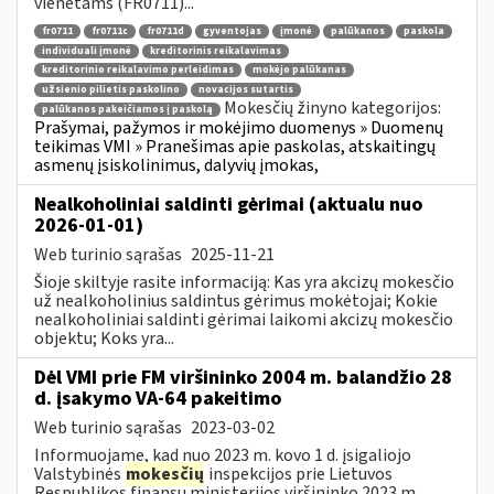
vienetams (FR0711)...
fr0711
fr0711c
fr0711d
gyventojas
įmonė
palūkanos
paskola
individuali įmonė
kreditorinis reikalavimas
kreditorinio reikalavimo perleidimas
mokėjo palūkanas
užsienio pilietis paskolino
novacijos sutartis
Mokesčių žinyno kategorijos:
palūkanos pakeičiamos į paskolą
Prašymai, pažymos ir mokėjimo duomenys » Duomenų
teikimas VMI » Pranešimas apie paskolas, atskaitingų
asmenų įsiskolinimus, dalyvių įmokas,
Nealkoholiniai saldinti gėrimai (aktualu nuo
2026-01-01)
Web turinio sąrašas
2025-11-21
Šioje skiltyje rasite informaciją: Kas yra akcizų mokesčio
už nealkoholinius saldintus gėrimus mokėtojai; Kokie
nealkoholiniai saldinti gėrimai laikomi akcizų mokesčio
objektu; Koks yra...
Dėl VMI prie FM viršininko 2004 m. balandžio 28
d. įsakymo VA-64 pakeitimo
Web turinio sąrašas
2023-03-02
Informuojame, kad nuo 2023 m. kovo 1 d. įsigaliojo
Valstybinės
mokesčių
inspekcijos prie Lietuvos
Respublikos finansų ministerijos viršininko 2023 m.