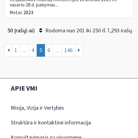
vasario 28 d. įsakymas...
Metai:
2023
50 Įrašų(-ai)
Rodoma nuo 201 iki 250 iš 7,293 irašų.
1
...
4
5
6
...
146
APIE VMI
Misija, Vizija ir Vertybės
Struktūra ir kontaktinė informacija
Konsultavimasis su visuomene