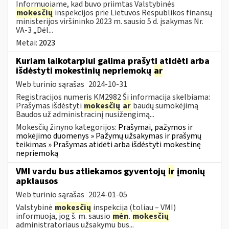
Informuojame, kad buvo priimtas Valstybinės
mokesčių
inspekcijos prie Lietuvos Respublikos finansų
ministerijos viršininko 2023 m. sausio 5 d. įsakymas Nr.
VA-3 „Dėl...
Metai:
2023
Kuriam laikotarpiui galima prašyti atidėti arba
išdėstyti mokestinių nepriemokų
ar
Web turinio sąrašas
2024-10-31
Registracijos numeris KM2982 Ši informacija skelbiama:
Prašymas išdėstyti
mokesčių
ar
baudų sumokėjimą
Baudos už administracinį nusižengimą...
Mokesčių žinyno kategorijos:
Prašymai, pažymos ir
mokėjimo duomenys » Pažymų užsakymas ir prašymų
teikimas » Prašymas atidėti arba išdėstyti mokestinę
nepriemoką
VMI vardu bus atliekamos gyventojų
ir
įmonių
apklausos
Web turinio sąrašas
2024-01-05
Valstybinė
mokesčių
inspekcija (toliau – VMI)
informuoja, jog š. m. sausio
mėn
.
mokesčių
administratoriaus užsakymu bus...