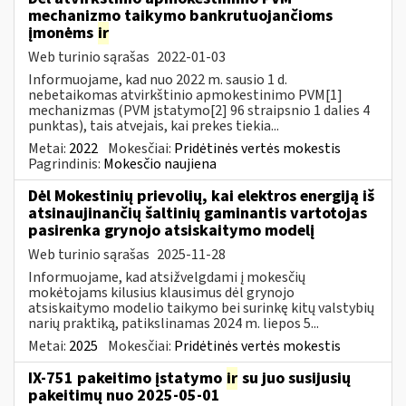
mechanizmo taikymo bankrutuojančioms
įmonėms
ir
Web turinio sąrašas
2022-01-03
Informuojame, kad nuo 2022 m. sausio 1 d.
nebetaikomas atvirkštinio apmokestinimo PVM[1]
mechanizmas (PVM įstatymo[2] 96 straipsnio 1 dalies 4
punktas), tais atvejais, kai prekes tiekia...
Metai:
2022
Mokesčiai:
Pridėtinės vertės mokestis
Pagrindinis:
Mokesčio naujiena
Dėl Mokestinių prievolių, kai elektros energiją iš
atsinaujinančių šaltinių gaminantis vartotojas
pasirenka grynojo atsiskaitymo modelį
Web turinio sąrašas
2025-11-28
Informuojame, kad atsižvelgdami į mokesčių
mokėtojams kilusius klausimus dėl grynojo
atsiskaitymo modelio taikymo bei surinkę kitų valstybių
narių praktiką, patikslinamas 2024 m. liepos 5...
Metai:
2025
Mokesčiai:
Pridėtinės vertės mokestis
IX-751 pakeitimo įstatymo
ir
su juo susijusių
pakeitimų nuo 2025-05-01