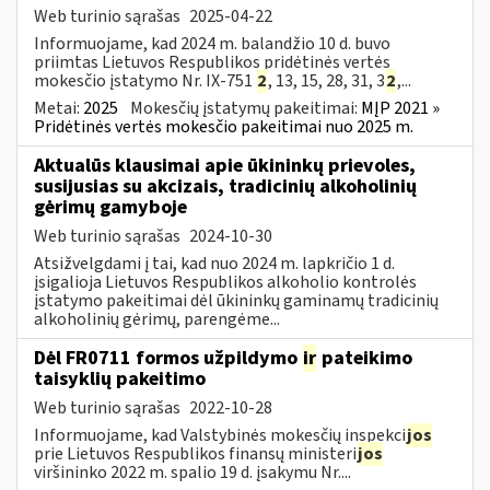
Web turinio sąrašas
2025-04-22
Informuojame, kad 2024 m. balandžio 10 d. buvo
priimtas Lietuvos Respublikos pridėtinės vertės
mokesčio įstatymo Nr. IX-751
2
, 13, 15, 28, 31, 3
2
,...
Metai:
2025
Mokesčių įstatymų pakeitimai:
MĮP 2021 »
Pridėtinės vertės mokesčio pakeitimai nuo 2025 m.
Aktualūs klausimai apie ūkininkų prievoles,
susijusias su akcizais, tradicinių alkoholinių
gėrimų gamyboje
Web turinio sąrašas
2024-10-30
Atsižvelgdami į tai, kad nuo 2024 m. lapkričio 1 d.
įsigalioja Lietuvos Respublikos alkoholio kontrolės
įstatymo pakeitimai dėl ūkininkų gaminamų tradicinių
alkoholinių gėrimų, parengėme...
Dėl FR0711 formos užpildymo
ir
pateikimo
taisyklių pakeitimo
Web turinio sąrašas
2022-10-28
Informuojame, kad Valstybinės mokesčių inspekci
jos
prie Lietuvos Respublikos finansų ministeri
jos
viršininko 2022 m. spalio 19 d. įsakymu Nr....