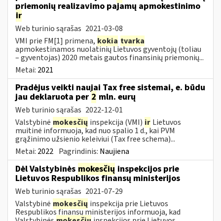
priemonių realizavimo pajamų apmokestinimo
ir
Web turinio sąrašas
2021-03-08
VMI prie FM[1] primena,
kokia
tvarka
apmokestinamos nuolatinių Lietuvos gyventojų (toliau
– gyventojas) 2020 metais gautos finansinių priemonių...
Metai:
2021
Pradėjus veikti naujai Tax free sistemai, e. būdu
jau deklaruota per
2
mln. eurų
Web turinio sąrašas
2022-12-01
Valstybinė
mokesčių
inspekcija (VMI)
ir
Lietuvos
muitinė informuoja, kad nuo spalio 1 d., kai PVM
grąžinimo užsienio keleiviui (Tax free schema)...
Metai:
2022
Pagrindinis:
Naujiena
Dėl Valstybinės
mokesčių
inspekcijos prie
Lietuvos Respublikos finansų ministerijos
Web turinio sąrašas
2021-07-29
Valstybinė
mokesčių
inspekcija prie Lietuvos
Respublikos finansų ministerijos informuoja, kad
Valstybinės
mokesčių
inspekcijos prie Lietuvos...