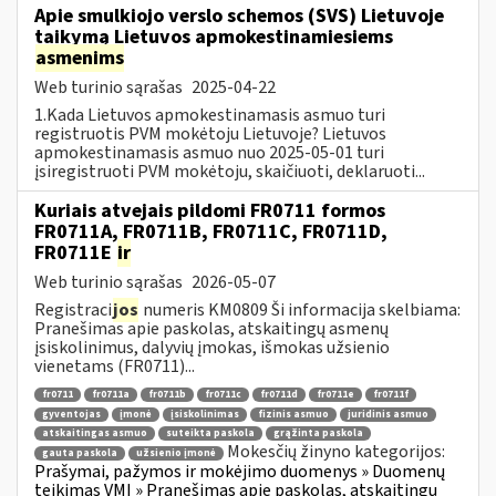
Apie smulkiojo verslo schemos (SVS) Lietuvoje
taikymą Lietuvos apmokestinamiesiems
asmenims
Web turinio sąrašas
2025-04-22
1.Kada Lietuvos apmokestinamasis asmuo turi
registruotis PVM mokėtoju Lietuvoje? Lietuvos
apmokestinamasis asmuo nuo 2025-05-01 turi
įsiregistruoti PVM mokėtoju, skaičiuoti, deklaruoti...
Kuriais atvejais pildomi FR0711 formos
FR0711A, FR0711B, FR0711C, FR0711D,
FR0711E
ir
Web turinio sąrašas
2026-05-07
Registraci
jos
numeris KM0809 Ši informacija skelbiama:
Pranešimas apie paskolas, atskaitingų asmenų
įsiskolinimus, dalyvių įmokas, išmokas užsienio
vienetams (FR0711)...
fr0711
fr0711a
fr0711b
fr0711c
fr0711d
fr0711e
fr0711f
gyventojas
įmonė
įsiskolinimas
fizinis asmuo
juridinis asmuo
atskaitingas asmuo
suteikta paskola
grąžinta paskola
Mokesčių žinyno kategorijos:
gauta paskola
užsienio įmonė
Prašymai, pažymos ir mokėjimo duomenys » Duomenų
teikimas VMI » Pranešimas apie paskolas, atskaitingų