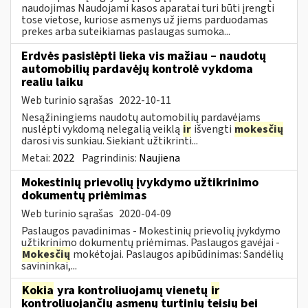
naudojimas Naudojami kasos aparatai turi būti įrengti
tose vietose, kuriose asmenys už jiems parduodamas
prekes arba suteikiamas paslaugas sumoka...
Erdvės pasislėpti lieka vis mažiau – naudotų
automobilių pardavėjų kontrolė vykdoma
realiu laiku
Web turinio sąrašas
2022-10-11
Nesąžiningiems naudotų automobilių pardavėjams
nuslėpti vykdomą nelegalią veiklą
ir
išvengti
mokesčių
darosi vis sunkiau. Siekiant užtikrinti...
Metai:
2022
Pagrindinis:
Naujiena
Mokestinių prievolių įvykdymo užtikrinimo
dokumentų priėmimas
Web turinio sąrašas
2020-04-09
Paslaugos pavadinimas - Mokestinių prievolių įvykdymo
užtikrinimo dokumentų priėmimas. Paslaugos gavėjai -
Mokesčių
mokėtojai. Paslaugos apibūdinimas: Sandėlių
savininkai,...
Kokia
yra kontroliuojamų vienetų
ir
kontroliuojančių asmenų turtinių teisių bei