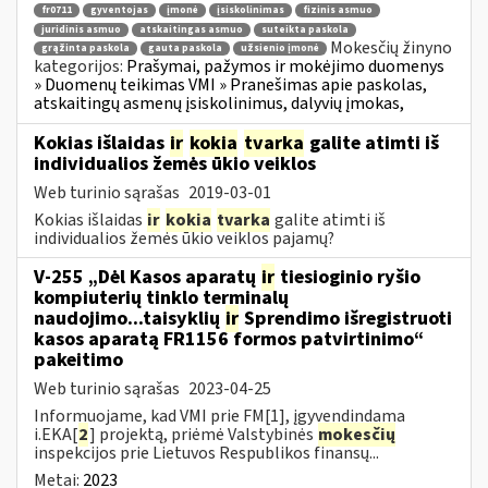
fr0711
gyventojas
įmonė
įsiskolinimas
fizinis asmuo
juridinis asmuo
atskaitingas asmuo
suteikta paskola
Mokesčių žinyno
grąžinta paskola
gauta paskola
užsienio įmonė
kategorijos:
Prašymai, pažymos ir mokėjimo duomenys
» Duomenų teikimas VMI » Pranešimas apie paskolas,
atskaitingų asmenų įsiskolinimus, dalyvių įmokas,
Kokias išlaidas
ir
kokia
tvarka
galite atimti iš
individualios žemės ūkio veiklos
Web turinio sąrašas
2019-03-01
Kokias išlaidas
ir
kokia
tvarka
galite atimti iš
individualios žemės ūkio veiklos pajamų?
V-255 „Dėl Kasos aparatų
ir
tiesioginio ryšio
kompiuterių tinklo terminalų
naudojimo...taisyklių
ir
Sprendimo išregistruoti
kasos aparatą FR1156 formos patvirtinimo“
pakeitimo
Web turinio sąrašas
2023-04-25
Informuojame, kad VMI prie FM[1], įgyvendindama
i.EKA[
2
] projektą, priėmė Valstybinės
mokesčių
inspekcijos prie Lietuvos Respublikos finansų...
Metai:
2023