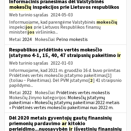
Informacinis pranešimas dėl Valstybinės
mokesčių
inspekcijos prie Lietuvos respublikos
Web turinio sąrašas
2024-05-03
Informuojame, kad parengėme Valstybinės
mokesčių
inspekci
jos
prie Lietuvos Respublikos finansų
ministeri
jos
viršininko...
Metai:
2024
Mokesčiai:
Pelno mokestis
Respublikos pridėtinės vertės mokesčio
įstatymo 4-1, 15, 40, 47 straipsnių pakeitimo
ir
Web turinio sąrašas
2022-01-03
Informuojame, kad 2021 m. gruodžio 16 d. buvo priimtas
Pridėtinės vertės mokesčio įstatymo pakeitimas[1]
(toliau − Pakeitimas). Dėl PVM įstatymo[
2
] 41 straipsnio
papildymo...
Metai:
2022
Mokesčiai:
Pridėtinės vertės mokestis
Mokesčių žinyno kategorijos:
Mokesčių įstatymų
pakeitimai » Mokesčių įstatymų pakeitimai 2022 metais
» Pridėtinės vertės mokesčio pakeitimai nuo 2022 m.
Dėl 2020 metais gyventojų gautų finansinių
priemonių pardavimo
ar
kitokio
perleidimo...nuosavybėn
ir
išvestinių finansinių