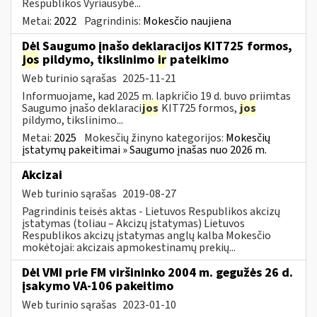
Respublikos Vyriausybė...
Metai:
2022
Pagrindinis:
Mokesčio naujiena
Dėl Saugumo įnašo deklaracijos KIT725 formos,
jos
pildymo, tikslinimo
ir
pateikimo
Web turinio sąrašas
2025-11-21
Informuojame, kad 2025 m. lapkričio 19 d. buvo priimtas
Saugumo įnašo deklaraci
jos
KIT725 formos,
jos
pildymo, tikslinimo...
Metai:
2025
Mokesčių žinyno kategorijos:
Mokesčių
įstatymų pakeitimai » Saugumo įnašas nuo 2026 m.
Akcizai
Web turinio sąrašas
2019-08-27
Pagrindinis teisės aktas - Lietuvos Respublikos akcizų
įstatymas (toliau – Akcizų įstatymas) Lietuvos
Respublikos akcizų įstatymas anglų kalba Mokesčio
mokėtojai: akcizais apmokestinamų prekių...
Dėl VMI prie FM viršininko 2004 m. gegužės 26 d.
įsakymo VA-106 pakeitimo
Web turinio sąrašas
2023-01-10