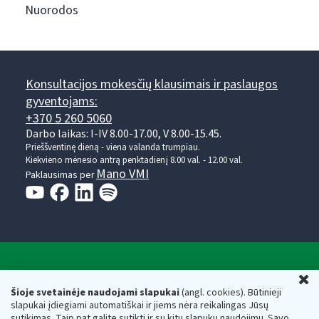
Nuorodos
Konsultacijos mokesčių klausimais ir paslaugos
gyventojams:
+370 5 260 5060
Darbo laikas: I-IV 8.00-17.00, V 8.00-15.45.
Prieššventinę dieną - viena valanda trumpiau.
Kiekvieno mėnesio antrą penktadienį 8.00 val. - 12.00 val.
Mano VMI
Paklausimas per
Valstybinė mokesčių inspekcija prie Lietuvos
U
Respublikos finansų ministerijos
Šioje svetainėje naudojami slapukai
(angl. cookies). Būtinieji
slapukai įdiegiami automatiškai ir jiems nėra reikalingas Jūsų
Biudžetinė įstaiga. Juridinio asmens kodas — 188659752,
sutikimas. Taip pat galite sutikti ir su kitų slapukų naudojimu. Savo