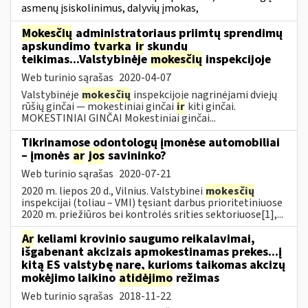
asmenų įsiskolinimus, dalyvių įmokas,
Mokesčių
administratoriaus priimtų sprendimų
apskundimo
tvarka
ir
skundų
teikimas...Valstybinėje
mokesčių
inspekcijoje
Web turinio sąrašas
2020-04-07
Valstybinėje
mokesčių
inspekcijoje nagrinėjami dviejų
rūšių ginčai — mokestiniai ginčai
ir
kiti ginčai.
MOKESTINIAI GINČAI Mokestiniai ginčai...
Tikrinamose odontologų įmonėse automobiliai
– įmonės
ar
jos
savininko?
Web turinio sąrašas
2020-07-21
2020 m. liepos 20 d., Vilnius. Valstybinei
mokesčių
inspekcijai (toliau – VMI) tęsiant darbus prioritetiniuose
2020 m. priežiūros bei kontrolės srities sektoriuose[1],...
Ar
keliami krovinio saugumo reikalavimai,
išgabenant akcizais apmokestinamas prekes...į
kitą ES valstybę narę, kurioms taikomas akcizų
mokėjimo laikino
atidėjimo
režimas
Web turinio sąrašas
2018-11-22