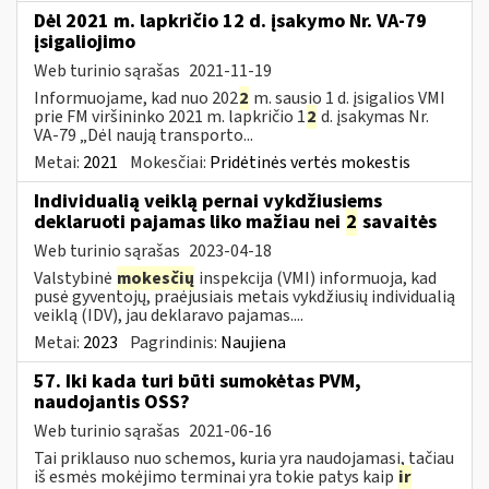
Dėl 2021 m. lapkričio 12 d. įsakymo Nr. VA-79
įsigaliojimo
Web turinio sąrašas
2021-11-19
Informuojame, kad nuo 202
2
m. sausio 1 d. įsigalios VMI
prie FM viršininko 2021 m. lapkričio 1
2
d. įsakymas Nr.
VA-79 „Dėl naują transporto...
Metai:
2021
Mokesčiai:
Pridėtinės vertės mokestis
Individualią veiklą pernai vykdžiusiems
deklaruoti pajamas liko mažiau nei
2
savaitės
Web turinio sąrašas
2023-04-18
Valstybinė
mokesčių
inspekcija (VMI) informuoja, kad
pusė gyventojų, praėjusiais metais vykdžiusių individualią
veiklą (IDV), jau deklaravo pajamas....
Metai:
2023
Pagrindinis:
Naujiena
57. Iki kada turi būti sumokėtas PVM,
naudojantis OSS?
Web turinio sąrašas
2021-06-16
Tai priklauso nuo schemos, kuria yra naudojamasi, tačiau
iš esmės mokėjimo terminai yra tokie patys kaip
ir