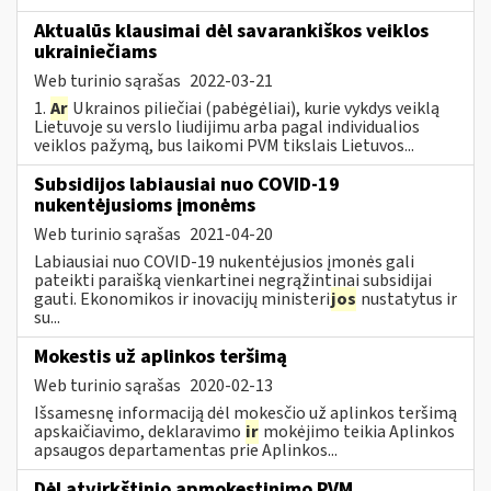
Aktualūs klausimai dėl savarankiškos veiklos
ukrainiečiams
Web turinio sąrašas
2022-03-21
1.
Ar
Ukrainos piliečiai (pabėgėliai), kurie vykdys veiklą
Lietuvoje su verslo liudijimu arba pagal individualios
veiklos pažymą, bus laikomi PVM tikslais Lietuvos...
Subsidijos labiausiai nuo COVID-19
nukentėjusioms įmonėms
Web turinio sąrašas
2021-04-20
Labiausiai nuo COVID-19 nukentėjusios įmonės gali
pateikti paraišką vienkartinei negrąžintinai subsidijai
gauti. Ekonomikos ir inovacijų ministeri
jos
nustatytus ir
su...
Mokestis už aplinkos teršimą
Web turinio sąrašas
2020-02-13
Išsamesnę informaciją dėl mokesčio už aplinkos teršimą
apskaičiavimo, deklaravimo
ir
mokėjimo teikia Aplinkos
apsaugos departamentas prie Aplinkos...
Dėl atvirkštinio apmokestinimo PVM