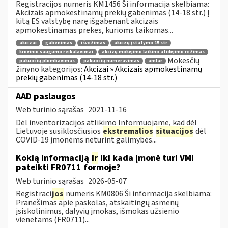
Registracijos numeris KM1456 Ši informacija skelbiama:
Akcizais apmokestinamų prekių gabenimas (14-18 str.) Į
kitą ES valstybę narę išgabenant akcizais
apmokestinamas prekes, kurioms taikomas...
akcizai
gabenimas
išvežimas
akcizų įstatymo 15 str
krovinio saugumo reikalavimai
akcizų mokėjimo laikino atidėjimo režimas
Mokesčių
pakuočių plombavimas
pakuočių numeravimas
amlar
žinyno kategorijos:
Akcizai » Akcizais apmokestinamų
prekių gabenimas (14-18 str.)
AAD paslaugos
Web turinio sąrašas
2021-11-16
Dėl inventorizacijos atlikimo Informuojame, kad dėl
Lietuvoje susiklosčiusios
ekstremalios
situacijos
dėl
COVID-19 įmonėms neturint galimybės...
Kokią informaciją
ir
iki kada įmonė turi VMI
pateikti FR0711 formoje?
Web turinio sąrašas
2026-05-07
Registraci
jos
numeris KM0806 Ši informacija skelbiama:
Pranešimas apie paskolas, atskaitingų asmenų
įsiskolinimus, dalyvių įmokas, išmokas užsienio
vienetams (FR0711)...