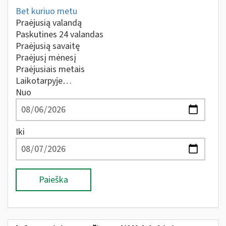
Bet kuriuo metu
Praėjusią valandą
Paskutines 24 valandas
Praėjusią savaitę
Praėjusį mėnesį
Praėjusiais metais
Laikotarpyje…
Nuo
Iki
Paieška