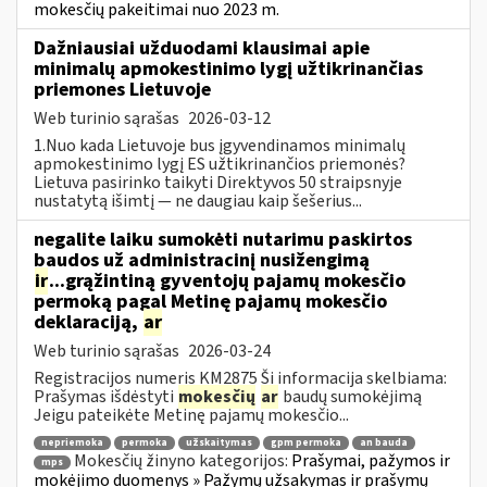
mokesčių pakeitimai nuo 2023 m.
Dažniausiai užduodami klausimai apie
minimalų apmokestinimo lygį užtikrinančias
priemones Lietuvoje
Web turinio sąrašas
2026-03-12
1.Nuo kada Lietuvoje bus įgyvendinamos minimalų
apmokestinimo lygį ES užtikrinančios priemonės?
Lietuva pasirinko taikyti Direktyvos 50 straipsnyje
nustatytą išimtį — ne daugiau kaip šešerius...
negalite laiku sumokėti nutarimu paskirtos
baudos už administracinį nusižengimą
ir
...grąžintiną gyventojų pajamų mokesčio
permoką pagal Metinę pajamų mokesčio
deklaraciją,
ar
Web turinio sąrašas
2026-03-24
Registracijos numeris KM2875 Ši informacija skelbiama:
Prašymas išdėstyti
mokesčių
ar
baudų sumokėjimą
Jeigu pateikėte Metinę pajamų mokesčio...
nepriemoka
permoka
užskaitymas
gpm permoka
an bauda
Mokesčių žinyno kategorijos:
Prašymai, pažymos ir
mps
mokėjimo duomenys » Pažymų užsakymas ir prašymų