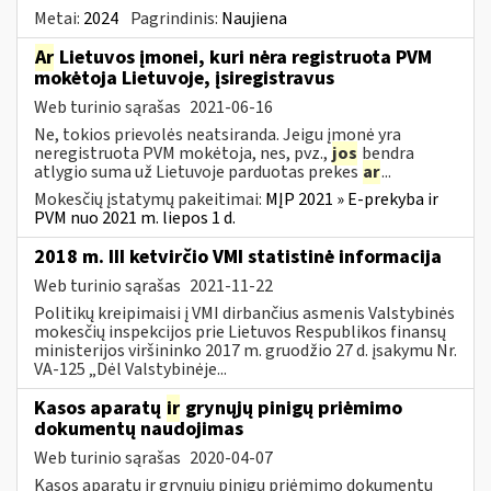
Metai:
2024
Pagrindinis:
Naujiena
Ar
Lietuvos įmonei, kuri nėra registruota PVM
mokėtoja Lietuvoje, įsiregistravus
Web turinio sąrašas
2021-06-16
Ne, tokios prievolės neatsiranda. Jeigu įmonė yra
neregistruota PVM mokėtoja, nes, pvz.,
jos
bendra
atlygio suma už Lietuvoje parduotas prekes
ar
...
Mokesčių įstatymų pakeitimai:
MĮP 2021 » E-prekyba ir
PVM nuo 2021 m. liepos 1 d.
2018 m. III ketvirčio VMI statistinė informacija
Web turinio sąrašas
2021-11-22
Politikų kreipimaisi į VMI dirbančius asmenis Valstybinės
mokesčių inspekcijos prie Lietuvos Respublikos finansų
ministerijos viršininko 2017 m. gruodžio 27 d. įsakymu Nr.
VA-125 „Dėl Valstybinėje...
Kasos aparatų
ir
grynųjų pinigų priėmimo
dokumentų naudojimas
Web turinio sąrašas
2020-04-07
Kasos aparatų ir grynųjų pinigų priėmimo dokumentų