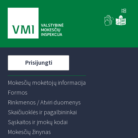
Prisijungti
Mokesčių mokėtojų informacija
Formos
Rinkmenos / Atviri duomenys
Skaičiuoklės ir pagalbininkai
Sąskaitos ir įmokų kodai
Mokesčių žinynas