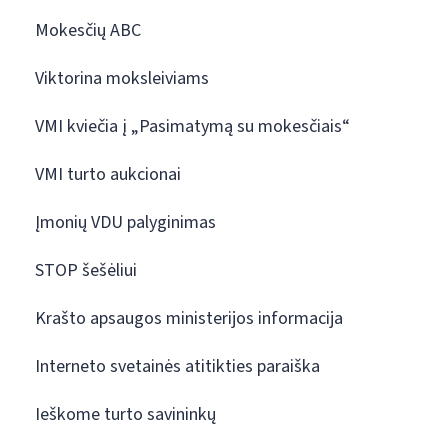
Mokesčių ABC
Viktorina moksleiviams
VMI kviečia į „Pasimatymą su mokesčiais“
VMI turto aukcionai
Įmonių VDU palyginimas
STOP šešėliui
Krašto apsaugos ministerijos informacija
Interneto svetainės atitikties paraiška
Ieškome turto savininkų