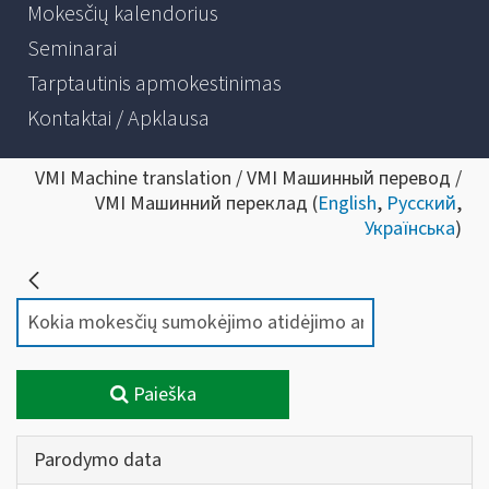
Mokesčių kalendorius
Seminarai
Tarptautinis apmokestinimas
Kontaktai / Apklausa
VMI Machine translation / VMI Машинный перевод /
VMI Машинний переклад (
English
,
Русский
,
Українська
)
Paieška
Parodymo data