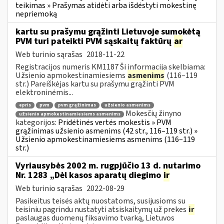
teikimas » Prašymas atidėti arba išdėstyti mokestinę
nepriemoką
kartu su prašymu grąžinti Lietuvoje sumokėtą
PVM turi pateikti PVM sąskaitų faktūrų
ar
Web turinio sąrašas
2018-11-22
Registracijos numeris KM1187 Ši informacija skelbiama:
Užsienio apmokestinamiesiems
asmenims
(116–119
str.) Pareiškėjas kartu su prašymu grąžinti PVM
elektroninėmis...
epris
pvm
pvm grąžinimas
užsienio asmenims
Mokesčių žinyno
užsienio apmokestinamiesiems asmenims
kategorijos:
Pridėtinės vertės mokestis » PVM
grąžinimas užsienio asmenims (42 str., 116–119 str.) »
Užsienio apmokestinamiesiems asmenims (116–119
str.)
Vyriausybės 2002 m. rugpjūčio 13 d. nutarimo
Nr. 1283 „Dėl kasos aparatų diegimo
ir
Web turinio sąrašas
2022-08-29
Pasikeitus teisės aktų nuostatoms, susijusioms su
teisiniu pagrindu nustatyti atsiskaitymų už prekes
ir
paslaugas duomenų fiksavimo tvarką, Lietuvos