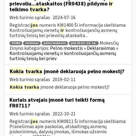
prievolių...ataskaitos (FR0438) pildymo
ir
teikimo
tvarka
?
Web turinio sąrašas
2024-07-16
Registraci
jos
numeris KM1400 Ši informacija skelbiama:
Kontroliuojamų vienetų
ir
kontroliuojančių asmenų
turtinių teisių bei prievolių ataskaita...
Mokesčių
fr0438
terminas
pelno mokestis
pmį 50 str. 2 d. 2 p.
žinyno kategorijos:
Pelno mokestis » Deklaravimas »
Kontroliuojamų vienetų ir kontroliuojančių asmenų
turtinių teisių bei priev
Kokia
tvarka
įmonė deklaruoja pelno mokestį?
Web turinio sąrašas
2019-02-11
Kokia
tvarka
įmonė deklaruoja pelno mokestį?
Kuriais atvejais įmonė turi teikti formą
FR0711?
Web turinio sąrašas
2022-10-21
Registraci
jos
numeris KM0811 Ši informacija skelbiama:
Pranešimas apie paskolas, atskaitingų asmenų
įsiskolinimus, dalyvių įmokas, išmokas užsienio