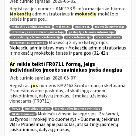
Web turinio sąrašas
2026-06-02
Registracijos numeris KM0133 Ši informacija skelbiama:
Mokesčių
administratoriaus ir
mokesčių
mokėtojo
teisės ir pareigos...
mokesčių administravimas
maį 38 str.
maį 39 str.
mokesčių mokėtojas
informacija apie mokesčių mokėtoją
paslaptyje laikoma informacija
ne paslaptyje laikoma informacija
vieša informacija
viešai skelbiama
Mokesčių žinyno kategorijos:
informacijos slaptumas
Mokesčių administravimas » Mokesčių administratoriaus
ir mokesčių mokėtojo teisės ir pareigos (32-42 s
Ar
reikia teikti FR0711 formą, jeigu
individualios įmonės savininkas įneša daugiau
Web turinio sąrašas
2026-05-07
Registraci
jos
numeris KM2463 Ši informacija skelbiama:
Pranešimas apie paskolas, atskaitingų asmenų
įsiskolinimus, dalyvių įmokas, išmokas užsienio
vienetams (FR0711)...
fr0711
individuali įmonė
individualios įmonės savininkas
Mokesčių žinyno kategorijos:
Prašymai,
tikslinės įmokos
pažymos ir mokėjimo duomenys » Duomenų teikimas
VMI » Pranešimas apie paskolas, atskaitingų asmenų
įsiskolinimus, dalyvių įmokas,